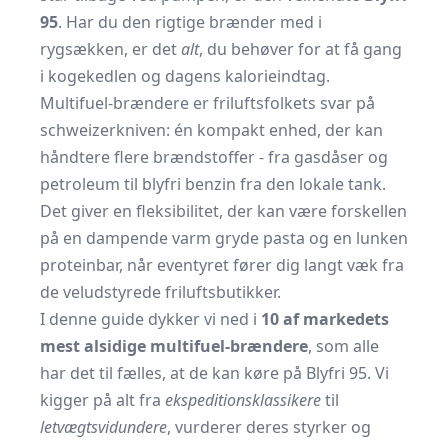
95
. Har du den rigtige brænder med i
rygsækken, er det
alt
, du behøver for at få gang
i kogekedlen og dagens kalorieindtag.
Multifuel-brændere er friluftsfolkets svar på
schweizerkniven: én kompakt enhed, der kan
håndtere flere brændstoffer - fra gasdåser og
petroleum til blyfri benzin fra den lokale tank.
Det giver en fleksibilitet, der kan være forskellen
på en dampende varm gryde pasta og en lunken
proteinbar, når eventyret fører dig langt væk fra
de veludstyrede friluftsbutikker.
I denne guide dykker vi ned i
10 af markedets
mest alsidige multifuel-brændere
, som alle
har det til fælles, at de kan køre på Blyfri 95. Vi
kigger på alt fra
ekspeditionsklassikere
til
letvægtsvidundere
, vurderer deres styrker og