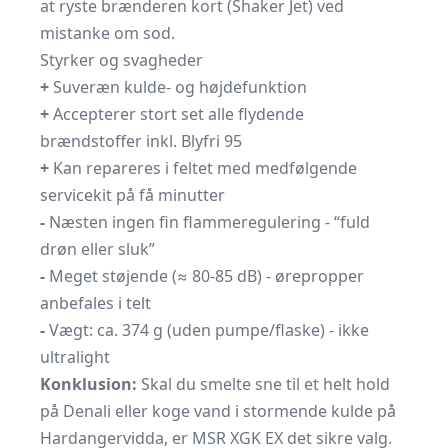
at ryste brænderen kort (Shaker Jet) ved
mistanke om sod.
Styrker og svagheder
+
Suveræn kulde- og højdefunktion
+
Accepterer stort set alle flydende
brændstoffer inkl. Blyfri 95
+
Kan repareres i feltet med medfølgende
servicekit på få minutter
-
Næsten ingen fin flammeregulering - “fuld
drøn eller sluk”
-
Meget støjende (≈ 80-85 dB) - ørepropper
anbefales i telt
-
Vægt: ca. 374 g (uden pumpe/flaske) - ikke
ultralight
Konklusion:
Skal du smelte sne til et helt hold
på Denali eller koge vand i stormende kulde på
Hardangervidda, er MSR XGK EX det sikre valg.