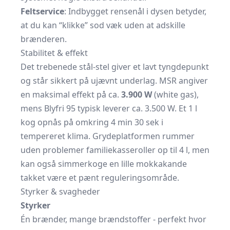
Feltservice
: Indbygget rensenål i dysen betyder,
at du kan “klikke” sod væk uden at adskille
brænderen.
Stabilitet & effekt
Det trebenede stål‐stel giver et lavt tyngdepunkt
og står sikkert på ujævnt underlag. MSR angiver
en maksimal effekt på ca.
3.900 W
(white gas),
mens Blyfri 95 typisk leverer ca. 3.500 W. Et 1 l
kog opnås på omkring 4 min 30 sek i
tempereret klima. Grydeplatformen rummer
uden problemer familiekasseroller op til 4 l, men
kan også simmerkoge en lille mokkakande
takket være et pænt reguleringsområde.
Styrker & svagheder
Styrker
Én brænder, mange brændstoffer - perfekt hvor