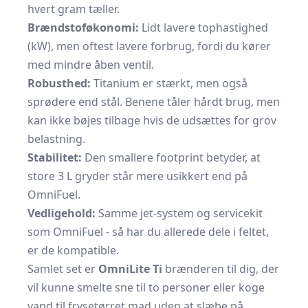
hvert gram tæller.
Brændstoføkonomi:
Lidt lavere tophastighed
(kW), men oftest lavere forbrug, fordi du kører
med mindre åben ventil.
Robusthed:
Titanium er stærkt, men også
sprødere end stål. Benene tåler hårdt brug, men
kan ikke bøjes tilbage hvis de udsættes for grov
belastning.
Stabilitet:
Den smallere footprint betyder, at
store 3 L gryder står mere usikkert end på
OmniFuel.
Vedligehold:
Samme jet-system og servicekit
som OmniFuel - så har du allerede dele i feltet,
er de kompatible.
Samlet set er
OmniLite Ti
brænderen til dig, der
vil kunne smelte sne til to personer eller koge
vand til frysetørret mad uden at slæbe på