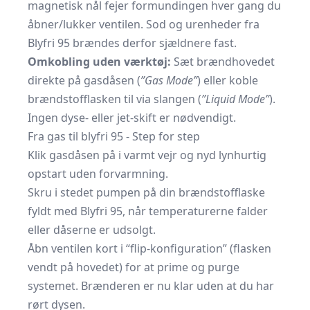
magnetisk nål fejer formundingen hver gang du
åbner/lukker ventilen. Sod og urenheder fra
Blyfri 95 brændes derfor sjældnere fast.
Omkobling uden værktøj:
Sæt brændhovedet
direkte på gasdåsen (
”Gas Mode”
) eller koble
brændstofflasken til via slangen (
”Liquid Mode”
).
Ingen dyse- eller jet-skift er nødvendigt.
Fra gas til blyfri 95 - Step for step
Klik gasdåsen på i varmt vejr og nyd lynhurtig
opstart uden forvarmning.
Skru i stedet pumpen på din brændstofflaske
fyldt med Blyfri 95, når temperaturerne falder
eller dåserne er udsolgt.
Åbn ventilen kort i “flip-konfiguration” (flasken
vendt på hovedet) for at prime og purge
systemet. Brænderen er nu klar uden at du har
rørt dysen.