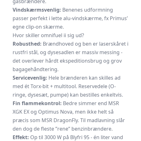
gasbrændere.
Vindskærmsvenlig:
Benenes udformning
passer perfekt i lette alu-vindskærme, fx Primus’
egne clip-on skærme.
Hvor skiller omnifuel ii sig ud?
Robusthed:
Brændhoved og ben er laserskåret i
rustfri stål, og dysesadlen er massiv messing -
det overlever hårdt ekspeditionsbrug og grov
bagage­håndtering.
Servicevenlig:
Hele brænderen kan skilles ad
med ét Torx-bit + multitool. Reservedele (O-
ringe, dysesæt, pumpe) kan bestilles enkeltvis.
Fin flamme­kontrol:
Bedre simmer end MSR
XGK EX og Optimus Nova, men ikke helt så
præcis som MSR DragonFly. Til madlavning slår
den dog de fleste ”rene” benzinbrændere.
Effekt:
Op til 3000 W på Blyfri 95 - én liter vand