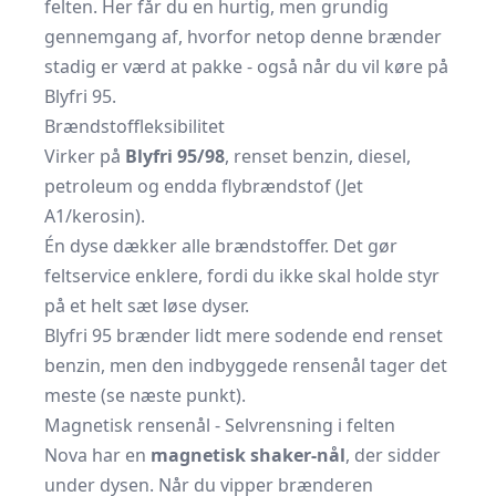
felten. Her får du en hurtig, men grundig
gennemgang af, hvorfor netop denne brænder
stadig er værd at pakke - også når du vil køre på
Blyfri 95.
Brændstoffleksibilitet
Virker på
Blyfri 95/98
, renset benzin, diesel,
petroleum og endda flybrændstof (Jet
A1/kerosin).
Én dyse dækker alle brændstoffer. Det gør
feltservice enklere, fordi du ikke skal holde styr
på et helt sæt løse dyser.
Blyfri 95 brænder lidt mere sodende end renset
benzin, men den indbyggede rensenål tager det
meste (se næste punkt).
Magnetisk rensenål - Selv­rensning i felten
Nova har en
magnetisk shaker-nål
, der sidder
under dysen. Når du vipper brænderen