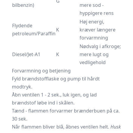
G
bilbenzin)
mere sod -
hyppigere rens
Høj energi,
Flydende
K
kræver længere
petroleum/Paraffin
forvarmning
Nødvalg i afkroge;
Diesel/Jet-A1
K
mere lugt og
vedligehold
Forvarmning og betjening
Fyld brændstofflaske og pump til hårdt
modtryk.
Åbn ventilen 1 - 2 sek., luk igen, og lad
brændstof løbe ind i skålen.
Tænd - flammen forvarmer brænderbuen på ca.
30 sek.
Når flammen bliver blå, åbnes ventilen helt.
Husk