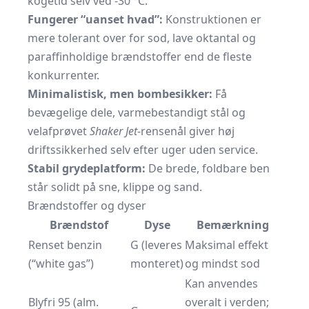
kogetid selv ved -30 °C.
Fungerer “uanset hvad”:
Konstruktionen er
mere tolerant over for sod, lave oktantal og
paraffinholdige brændstoffer end de fleste
konkurrenter.
Minimalistisk, men bombesikker:
Få
bevægelige dele, varmebestandigt stål og
velafprøvet
Shaker Jet
-rensenål giver høj
driftssikkerhed selv efter uger uden service.
Stabil grydeplatform:
De brede, foldbare ben
står solidt på sne, klippe og sand.
Brændstoffer og dyser
Brændstof
Dyse
Bemærkning
Renset benzin
G (leveres
Maksimal effekt
(“white gas”)
monteret)
og mindst sod
Kan anvendes
Blyfri 95 (alm.
overalt i verden;