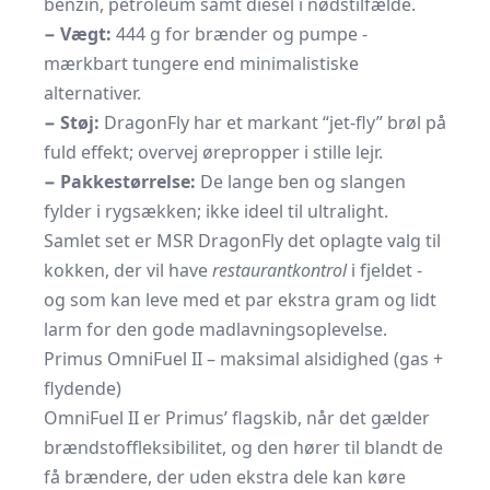
benzin, petroleum samt diesel i nødstilfælde.
− Vægt:
444 g for brænder og pumpe -
mærkbart tungere end minimalistiske
alternativer.
− Støj:
DragonFly har et markant “jet-fly” brøl på
fuld effekt; overvej ørepropper i stille lejr.
− Pakkestørrelse:
De lange ben og slangen
fylder i rygsækken; ikke ideel til ultralight.
Samlet set er MSR DragonFly det oplagte valg til
kokken, der vil have
restaurantkontrol
i fjeldet -
og som kan leve med et par ekstra gram og lidt
larm for den gode madlavningsoplevelse.
Primus OmniFuel II – maksimal alsidighed (gas +
flydende)
OmniFuel II er Primus’ flagskib, når det gælder
brændstof­fleksibilitet, og den hører til blandt de
få brændere, der uden ekstra dele kan køre