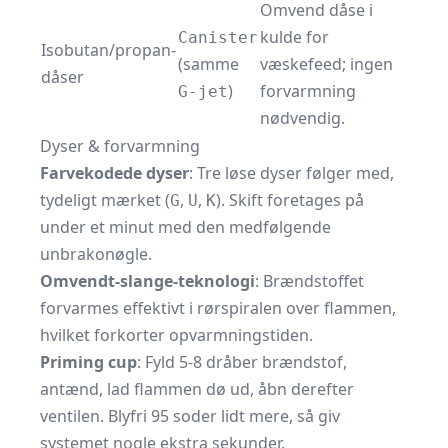
Omvend dåse i
kulde for
Canister
Isobutan/propan-
(samme
væskefeed; ingen
dåser
)
forvarmning
G-jet
nødvendig.
Dyser & forvarmning
Farvekodede dyser
: Tre løse dyser følger med,
tydeligt mærket (
,
,
). Skift foretages på
G
U
K
under et minut med den medfølgende
unbrakonøgle.
Omvendt‐slange‐teknologi
: Brændstoffet
forvarmes effektivt i rørspiralen over flammen,
hvilket forkorter opvarmningstiden.
Priming cup
: Fyld 5-8 dråber brændstof,
antænd, lad flammen dø ud, åbn derefter
ventilen. Blyfri 95 soder lidt mere, så giv
systemet nogle ekstra sekunder.