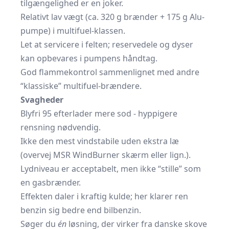
tilgængelighed er en joker.
Relativt lav vægt (ca. 320 g brænder + 175 g Alu-
pumpe) i multifuel‐klassen.
Let at servicere i felten; reservedele og dyser
kan opbevares i pumpens håndtag.
God flammekontrol sammenlignet med andre
“klassiske” multifuel‐brændere.
Svagheder
Blyfri 95 efterlader mere sod - hyppigere
rensning nødvendig.
Ikke den mest vindstabile uden ekstra læ
(overvej MSR WindBurner skærm eller lign.).
Lydniveau er acceptabelt, men ikke “stille” som
en gasbrænder.
Effekten daler i kraftig kulde; her klarer ren
benzin sig bedre end bilbenzin.
Søger du
én
løsning, der virker fra danske skove