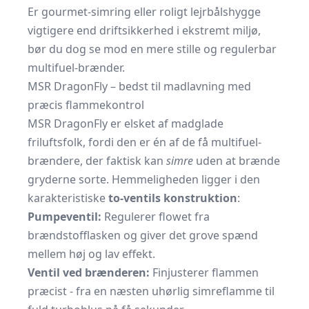
Er gourmet-simring eller roligt lejrbålshygge
vigtigere end driftsikkerhed i ekstremt miljø,
bør du dog se mod en mere stille og regulerbar
multifuel-brænder.
MSR DragonFly – bedst til madlavning med
præcis flammekontrol
MSR DragonFly er elsket af madglade
friluftsfolk, fordi den er én af de få multifuel-
brændere, der faktisk kan
simre
uden at brænde
gryderne sorte. Hemmeligheden ligger i den
karakteristiske
to-ventils konstruktion
:
Pumpeventil:
Regulerer flowet fra
brændstofflasken og giver det grove spænd
mellem høj og lav effekt.
Ventil ved brænderen:
Finjusterer flammen
præcist - fra en næsten uhørlig simreflamme til