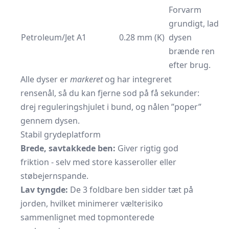
Forvarm
grundigt, lad
Petroleum/Jet A1
0.28 mm (K)
dysen
brænde ren
efter brug.
Alle dyser er
markeret
og har integreret
rensenål, så du kan fjerne sod på få sekunder:
drej reguleringshjulet i bund, og nålen ”poper”
gennem dysen.
Stabil grydeplatform
Brede, savtakkede ben:
Giver rigtig god
friktion - selv med store kasseroller eller
støbejernspande.
Lav tyngde:
De 3 foldbare ben sidder tæt på
jorden, hvilket minimerer vælterisiko
sammenlignet med topmonterede