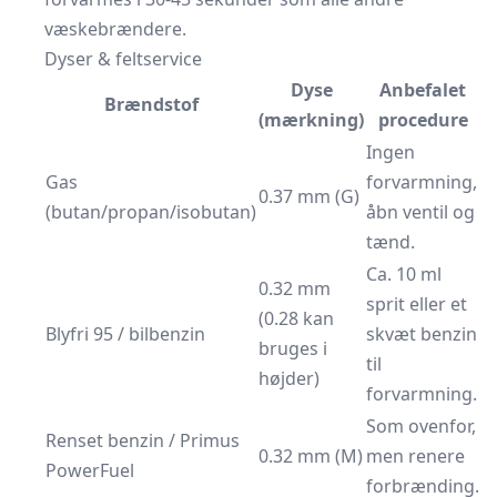
væskebrændere.
Dyser & feltservice
Dyse
Anbefalet
Brændstof
(mærkning)
procedure
Ingen
Gas
forvarmning,
0.37 mm (G)
(butan/propan/isobutan)
åbn ventil og
tænd.
Ca. 10 ml
0.32 mm
sprit eller et
(0.28 kan
Blyfri 95 / bilbenzin
skvæt benzin
bruges i
til
højder)
forvarmning.
Som ovenfor,
Renset benzin / Primus
0.32 mm (M)
men renere
PowerFuel
forbrænding.