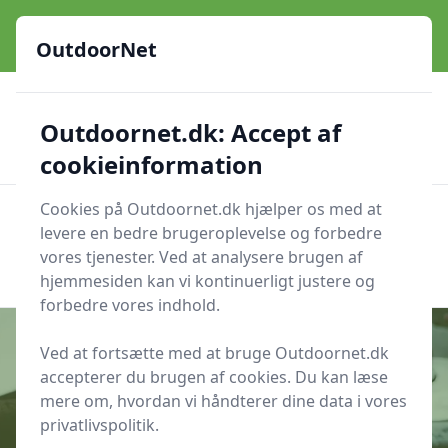
OutdoorNet - Inspiration, guides og grej til livet under åben
himmel
OutdoorNet
✅
🇩🇰
De bedste brands
Altid hurtig levering
Outdoornet.dk: Accept af
🛍️
🔐
23 produktyper
Sikker nethandel
👍
Verificerede webshops
cookieinformation
Cookies på Outdoornet.dk hjælper os med at
OutdoorNet
Men
levere en bedre brugeroplevelse og forbedre
Søg nu
vores tjenester. Ved at analysere brugen af
Søg nu
hjemmesiden kan vi kontinuerligt justere og
forbedre vores indhold.
Ved at fortsætte med at bruge Outdoornet.dk
accepterer du brugen af cookies. Du kan læse
Udgivet i
Udstyr
mere om, hvordan vi håndterer dine data i vores
privatlivspolitik.
10 multifuel-brændere, der kan