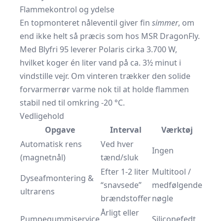
Flammekontrol og ydelse
En topmonteret nåleventil giver fin
simmer
, om
end ikke helt så præcis som hos MSR DragonFly.
Med Blyfri 95 leverer Polaris cirka 3.700 W,
hvilket koger én liter vand på ca. 3½ minut i
vindstille vejr. Om vinteren trækker den solide
forvarmerrør varme nok til at holde flammen
stabil ned til omkring -20 °C.
Vedligehold
Opgave
Interval
Værktøj
Automatisk rens
Ved hver
Ingen
(magnetnål)
tænd/sluk
Efter 1-2 liter
Multitool /
Dyseafmontering &
“snavsede”
medfølgende
ultrarens
brændstoffer
nøgle
Årligt eller
Pumpegummiservice
Siliconefedt