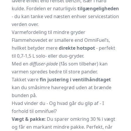
lavere effekt end renset benzin, især i hård
kulde. Fordelen er naturligvis
tilgængeligheden
- du kan tanke ved næsten enhver servicestation
verden over.
Varmefordeling til mindre gryder
Flammehovedet er smallere end OmniFuel’s,
hvilket betyder mere
direkte hotspot
- perfekt
til 0,7-1,5 L solo- eller duo-gryder.
Med en
diffuser-plade
(fås som tilbehør) kan
varmen spredes bedre til store pander.
Takket være
fin justering i ventilhåndtaget
kan du småsimre havregrød uden at brænde
bunden på.
Hvad vinder du - Og hvad går du glip af - I
forhold til omnifuel?
Vægt & pakke:
Du sparer omkring 30 % i vægt
og får en markant mindre pakke. Perfekt, når