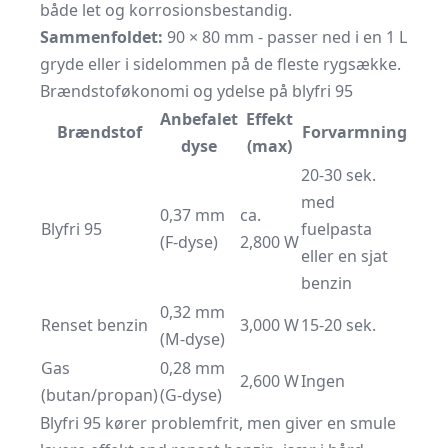
både let og korrosionsbestandig.
Sammenfoldet:
90 × 80 mm - passer ned i en 1 L
gryde eller i sidelommen på de fleste rygsække.
Brændstoføkonomi og ydelse på blyfri 95
Anbefalet
Effekt
Brændstof
Forvarmning
dyse
(max)
20-30 sek.
med
0,37 mm
ca.
Blyfri 95
fuelpasta
(F-dyse)
2,800 W
eller en sjat
benzin
0,32 mm
Renset benzin
3,000 W
15-20 sek.
(M-dyse)
Gas
0,28 mm
2,600 W
Ingen
(butan/propan)
(G-dyse)
Blyfri 95 kører problemfrit, men giver en smule