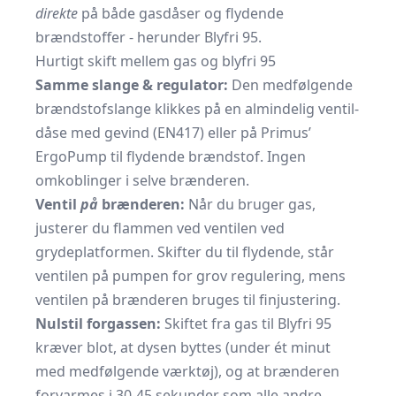
direkte
på både gasdåser og flydende
brændstoffer - herunder Blyfri 95.
Hurtigt skift mellem gas og blyfri 95
Samme slange & regulator:
Den medfølgende
brændstofslange klikkes på en almindelig ventil­
dåse med gevind (EN417) eller på Primus’
ErgoPump til flydende brændstof. Ingen
omkoblinger i selve brænderen.
Ventil
på
brænderen:
Når du bruger gas,
justerer du flammen ved ventilen ved
grydeplatformen. Skifter du til flydende, står
ventilen på pumpen for grov regulering, mens
ventilen på brænderen bruges til finjustering.
Nulstil forgassen:
Skiftet fra gas til Blyfri 95
kræver blot, at dysen byttes (under ét minut
med medfølgende værktøj), og at brænderen
forvarmes i 30-45 sekunder som alle andre