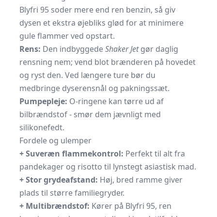
Blyfri 95 soder mere end ren benzin, så giv
dysen et ekstra øjebliks glød for at minimere
gule flammer ved opstart.
Rens:
Den indbyggede
Shaker Jet
gør daglig
rensning nem; vend blot brænderen på hovedet
og ryst den. Ved længere ture bør du
medbringe dyserensnål og pakningssæt.
Pumpepleje:
O-ringene kan tørre ud af
bilbrændstof - smør dem jævnligt med
silikonefedt.
Fordele og ulemper
+ Suveræn flammekontrol:
Perfekt til alt fra
pandekager og risotto til lynstegt asiastisk mad.
+ Stor grydeafstand:
Høj, bred ramme giver
plads til større familiegryder.
+ Multibrændstof:
Kører på Blyfri 95, ren