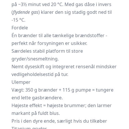
på ~3½ minut ved 20 °C. Med gas dåse i invers
(
flydende gas
) klarer den sig stadig godt ned til
-15 °C.
Fordele
Én brænder til alle tænkelige brænd­stoffer -
perfekt når forsyningen er usikker.
Særdeles stabil platform til store
gryder/snesmeltning.
Nemt dyseskift og integreret rensenål mindsker
vedlige­holdelsestid på tur.
Ulemper
Vægt: 350 g brænder + 115 g pumpe = tungere
end lette gas­brændere.
Højeste effekt = højeste brummer; den larmer
markant på fuldt blus.
Pris i den dyre ende, særligt hvis du tilkøber
Titanium-gryder.