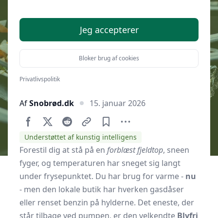
køre på Blyfri 95
Jeg accepterer
Bloker brug af cookies
Privatlivspolitik
Af
Snobrød.dk
15. januar 2026
Understøttet af kunstig intelligens
Forestil dig at stå på en
forblæst fjeldtop
, sneen
fyger, og temperaturen har sneget sig langt
under frysepunktet. Du har brug for varme -
nu
- men den lokale butik har hverken gasdåser
eller renset benzin på hylderne. Det eneste, der
står tilbage ved pumpen, er den velkendte
Blyfri