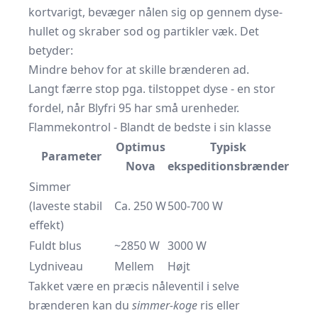
kortvarigt, bevæger nålen sig op gennem dyse­
hullet og skraber sod og partikler væk. Det
betyder:
Mindre behov for at skille brænderen ad.
Langt færre stop pga. tilstoppet dyse - en stor
fordel, når Blyfri 95 har små urenheder.
Flammekontrol - Blandt de bedste i sin klasse
Optimus
Typisk
Parameter
Nova
ekspeditionsbrænder
Simmer
(laveste stabil
Ca. 250 W
500-700 W
effekt)
Fuldt blus
~2850 W
3000 W
Lydniveau
Mellem
Højt
Takket være en præcis nåleventil i selve
brænderen kan du
simmer-koge
ris eller