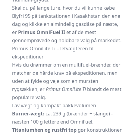
Skal du på lange ture, hvor du vil kunne købe
Blyfri 95 på tankstationen i Kasakhstan den ene
dag og klikke en almindelig gasdåse på næste,
er
Primus OmniFuel II
et af de mest
gennemprøvede og holdbare valg på markedet.
Primus OmniLite Ti – letvægteren til
ekspeditioner
Hvis du drømmer om en multifuel-brænder, der
matcher de hårde krav på ekspeditionen, men
uden at fylde og veje som en mursten i
rygsækken, er
Primus OmniLite Ti
blandt de mest
populære valg.
Lav vægt og kompakt pakkevolumen
Burner-vægt:
ca. 239 g (brænder + slange) -
næsten 100 g lettere end OmniFuel.
Titaniumben og rustfri top
gør konstruktionen