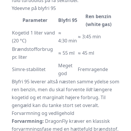
fuld turboblus på få sekunder.
Ydeevne på blyfri 95
Ren benzin
Parameter
Blyfri 95
(white gas)
Kogetid 1 liter vand
≈
≈ 3:45 min
(20 °C)
4:30 min
Brændstofforbrug
≈ 55 ml
≈ 45 ml
pr. liter
Meget
Simre-stabilitet
Fremragende
god
Blyfri 95 leverer altså næsten samme ydelse som
ren benzin, men du skal forvente
lidt
længere
kogetid og et marginalt højere forbrug. Til
gengæld kan du tanke stort set overalt.
Forvarmning og vedligehold
Forvarmning:
DragonFly kræver en klassisk
forvarmningsfase med en hættefuld brændstof.