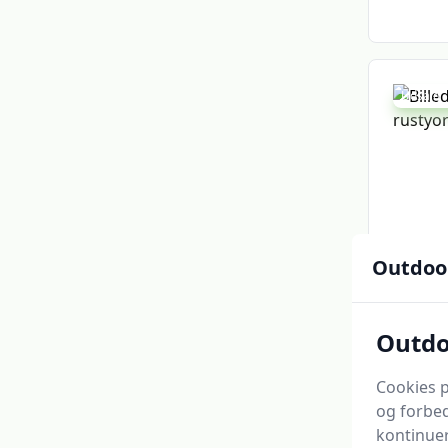
Udsalg -
Outdoo
Outdo
FireSt
rusty
Cookies p
Outmo
og forbed
120 kr.
kontinuer