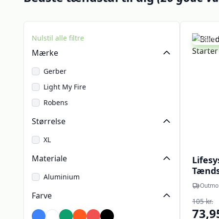
Nulstil alle filtre
Udsalg -
Mærke
Gerber
Light My Fire
Robens
Størrelse
XL
Materiale
Lifesy
Tænds
Aluminium
Outmo
Farve
105 kr.
73,9