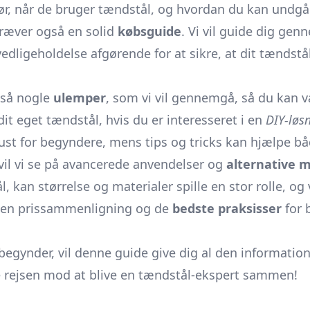
r, når de bruger tændstål, og hvordan du kan undg
kræver også en solid
købsguide
. Vi vil guide dig ge
dligeholdelse afgørende for at sikre, at dit tændstål 
gså nogle
ulemper
, som vi vil gennemgå, så du kan væ
it eget tændstål, hvis du er interesseret i en
DIY-løs
st for begyndere, mens tips og tricks kan hjælpe b
vil vi se på avancerede anvendelser og
alternative 
 kan størrelse og materialer spille en stor rolle, og
ed en prissammenligning og de
bedste praksisser
for 
egynder, vil denne guide give dig al den information, 
e rejsen mod at blive en tændstål-ekspert sammen!