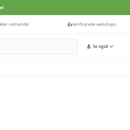
el
👍
ikker nethandel
Verificerede webshops
Se også