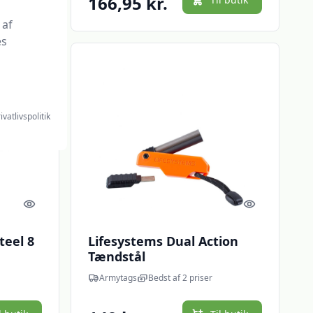
166,95 kr.
 af
es
ivatlivspolitik
Quick look
Quick look
teel 8
Lifesystems Dual Action
Tændstål
Armytags
Bedst af 2 priser