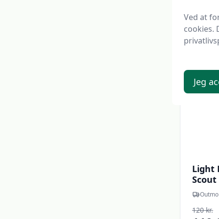
106,
Ved at f
cookies. 
privatlivs
Udsalg -
Jeg ac
Light 
Scout 
Outmo
120 kr.