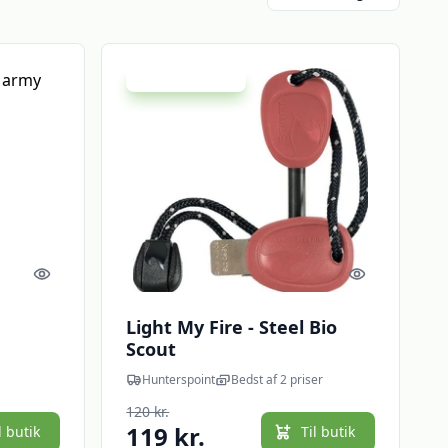
Udsalg - spar 10 %
Quick look
Quick look
Light My Fire - Steel Bio
Scout
Hunterspoint
Bedst af 2 priser
120 kr.
119 kr.
l butik
Til butik