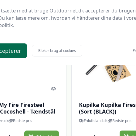
95 kr.
239 kr.
ortsætte med at bruge Outdoornet.dk accepterer du brugen
Du kan læse mere om, hvordan vi håndterer dine data i vor
politik.
 spar 7 %
cepterer
Bloker brug af cookies
Pr
Quick look
My Fire Firesteel
Kupilka Kupilka Fires
Cocoshell - Tændstål
(Sort (BLACK))
re.dk
Bedste pris
Friluftsland.dk
Bedste pris