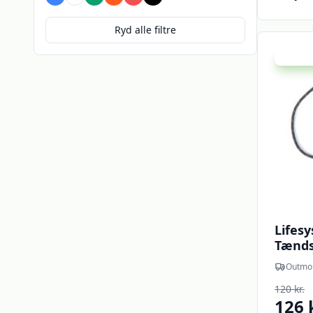
Blå
Brun
Grøn
Orange
Rød
Sort
Ryd alle filtre
Udsalg -
Lifesy
Tænds
Outmo
120 kr.
126 