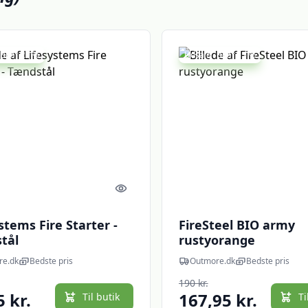
 spar 29 %
Udsalg - spar 11 %
Quick look
stems Fire Starter -
FireSteel BIO army
tål
rustyorange
re.dk
Bedste pris
Outmore.dk
Bedste pris
190 kr.
5 kr.
167,95 kr.
Til butik
Ti