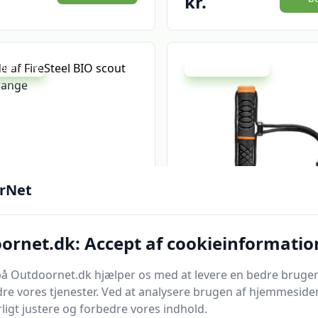
kr.
 spar 10 %
Udsalg - spar 14 %
rNet
Quick look
ornet.dk: Accept af cookieinformatio
eel BIO scout
Gerber Firestarter
orange
å Outdoornet.dk hjælper os med at levere en bedre bruger
re.dk
Bedste pris
Handelshuset Aulum
Bedst a
re vores tjenester. Ved at analysere brugen af hjemmesiden
199 kr.
ligt justere og forbedre vores indhold.
Til butik
Ti