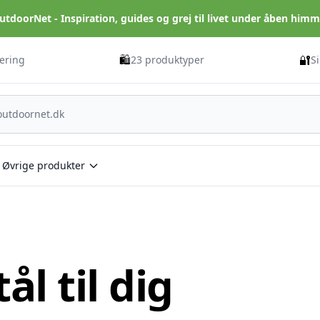
utdoorNet - Inspiration, guides og grej til livet under åben himm
🛍️
🔐
vering
23 produktyper
S
Øvrige produkter
l til dig