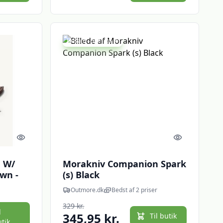
Udsalg - spar 28 %
Quick look
Quick look
 W/
Morakniv Companion Spark
wn -
(s) Black
Outmore.dk
Bedst af 2 priser
329 kr.
l
345,95 kr.
Til butik
utik