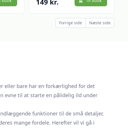
149 kr.
l butik
Til butik
Forrige side
Næste side
er eller bare har en forkærlighed for det
 evne til at starte en pålidelig ild under
undlæggende funktioner til de små detaljer,
eres mange fordele. Herefter vil vi gå i