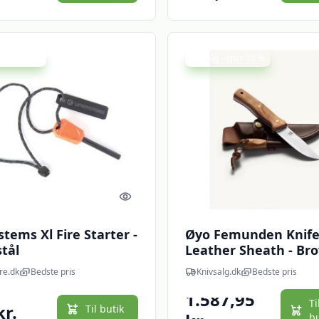
 spar 24 %
Udsalg - spar 10 %
Quick look
stems Xl Fire Starter -
Øyo Femunden Knife
tål
Leather Sheath - Bro
Kniv
re.dk
Bedste pris
Knivsalg.dk
Bedste pris
1783,95 kr.
1.587,95
Ti
kr.
Til butik
b