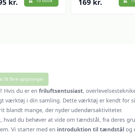
95 kr.
169 kr.
Til butik
Ti
at få flere oplysninger
l! Hvis du er en
friluftsentusiast
, overlevelsesteknik
værktøj i din samling. Dette værktøj er kendt for sin
orit blandt mange, der nyder udendørsaktiviteter.
lt, hvad du behøver at vide om tændstål, fra deres gr
dem. Vi starter med en
introduktion til tændstål
og d