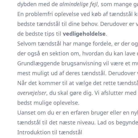
dybden med de
almindelige fejl
, som mange gø
En problemfri oplevelse ved køb af tændstål 
bedste tændstål til dine behov. Derudover er ve
de bedste tips til
vedligeholdelse
.
Selvom tændstål har mange fordele, er der o
der også en sektion om, hvordan du kan lave d
Grundlæggende brugsanvisning vil være et mu
mest muligt ud af deres tændstål. Derudover 
Når det kommer til at vælge det rette tændstål,
overvejelser
, du skal gøre dig. Vi afslutter m
bedst mulige oplevelse.
Uanset om du er en erfaren bruger eller en nyb
tændstål til det næste niveau. Lad os begynd
Introduktion til tændstål