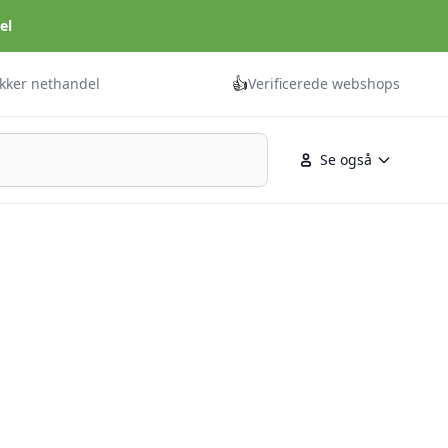
el
👍
ikker nethandel
Verificerede webshops
Se også