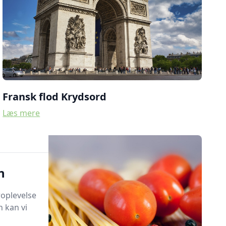
Fransk flod Krydsord
Læs mere
n
oplevelse
 kan vi