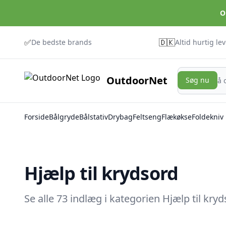
O
✅
🇩🇰
De bedste brands
Altid hurtig le
Søg nu
OutdoorNet
Søg nu
Forside
Bålgryde
Bålstativ
Drybag
Feltseng
Flækøkse
Foldekniv
Hjælp til krydsord
Se alle 73 indlæg i kategorien Hjælp til kr