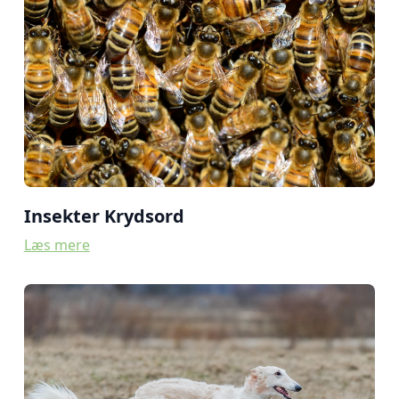
Insekter Krydsord
Læs mere