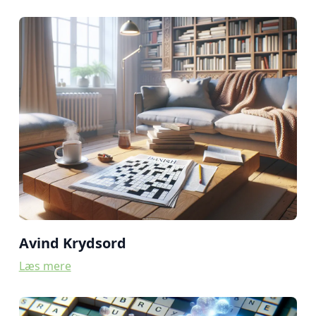
Avind Krydsord
Læs mere