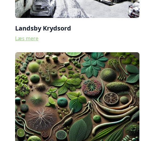
Landsby Krydsord
Læs mere