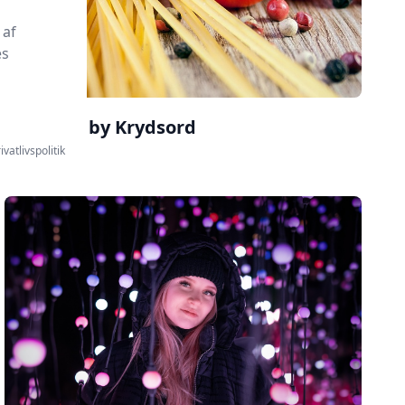
 af
es
Italiensk by Krydsord
ivatlivspolitik
Læs mere