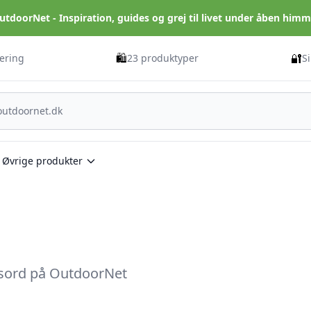
utdoorNet - Inspiration, guides og grej til livet under åben himm
🛍️
🔐
vering
23 produktyper
S
Øvrige produkter
ydsord på OutdoorNet