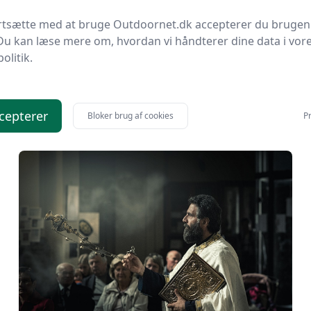
ortsætte med at bruge Outdoornet.dk accepterer du brugen
Du kan læse mere om, hvordan vi håndterer dine data i vor
politik.
Engelsk by Krydsord
cepterer
Bloker brug af cookies
Pr
Læs mere