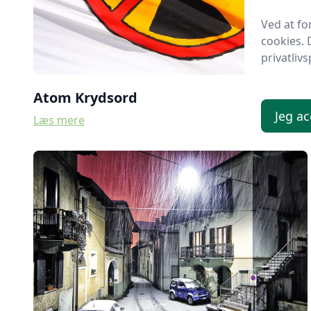
Ved at f
cookies. 
privatlivs
Atom Krydsord
Jeg ac
Læs mere