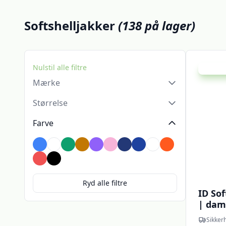
Softshelljakker
(138 på lager)
Nulstil alle filtre
Udsalg -
Mærke
Størrelse
Farve
Blå
Brun
Grøn
Gul
Lilla
Lyserød
Marineblå
Mørkeblå
Olivengrøn
Orange
Rød
Sort
Ryd alle filtre
ID Sof
| dame
Jakke
Sikker