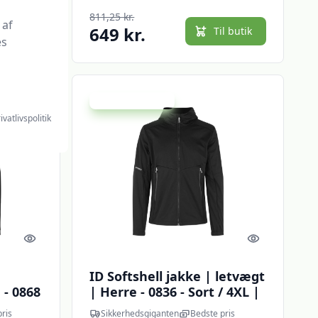
811,25 kr.
 af
649 kr.
l butik
Til butik
es
Udsalg - spar 20 %
ivatlivspolitik
Quick look
Quick look
ID Softshell jakke | letvægt
 - 0868
| Herre - 0836 - Sort / 4XL |
|
Jakker | Softshell jakke |
ris
Sikkerhedsgiganten
Bedste pris