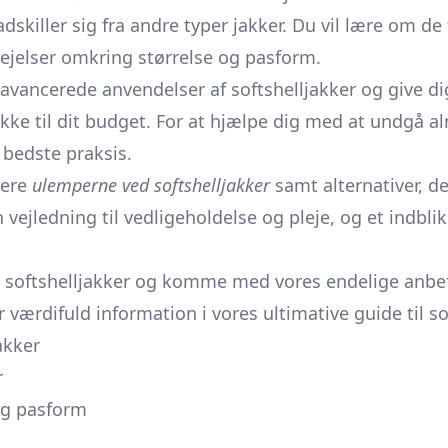
dskiller sig fra andre typer jakker. Du vil lære om de 
vejelser omkring størrelse og pasform.
e avancerede anvendelser af softshelljakker og give 
kke til dit budget. For at hjælpe dig med at undgå alm
 bedste praksis.
tere
ulemperne ved softshelljakker
samt alternativer, d
en vejledning til vedligeholdelse og pleje, og et indbl
d softshelljakker og komme med vores endelige anbef
 værdifuld information i vores ultimative guide til sof
akker
r
 og pasform