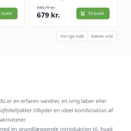
20%
848,75 kr.
679 kr.
l butik
Til butik
Forrige side
Næste side
u er en erfaren vandrer, en ivrig løber eller
oftshelljakker
tilbyder en ideel kombination af
ktiviteter.
rte med en grundlæggende introduktion til, hvad