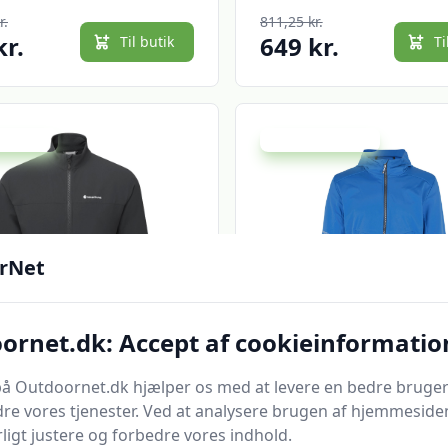
r.
811,25 kr.
kr.
649 kr.
Til butik
Ti
 spar 5 %
Udsalg - spar 20 %
rNet
Quick look
ornet.dk: Accept af cookieinformatio
ne Tenacity Jkt,
ID Softshell jakke | 
å Outdoornet.dk hjælper os med at levere en bedre bruger
elljakke, herre, sort
| Herre - 0836 - Blå /
re vores tjenester. Ved at analysere brugen af hjemmesiden
Jakker | Softshell ja
ligt justere og forbedre vores indhold.
t.dk
Bedste pris
Sikkerhedsgiganten
Bedste p