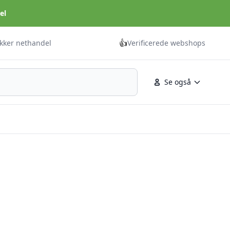
el
👍
ikker nethandel
Verificerede webshops
Se også