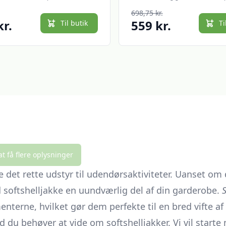
NODISCOUNT | Spar
698,75 kr.
kr.
559 kr.
Til butik
Ti
at få flere oplysninger
 det rette udstyr til udendørsaktiviteter. Uanset om d
od softshelljakke en uundværlig del af din garderobe.
S
nterne, hvilket gør dem perfekte til en bred vifte af a
vad du behøver at vide om softshelljakker. Vi vil sta