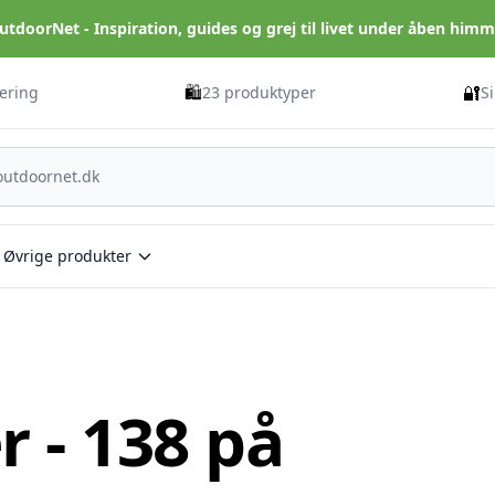
utdoorNet - Inspiration, guides og grej til livet under åben himm
🛍️
🔐
vering
23 produktyper
S
Øvrige produkter
r - 138 på