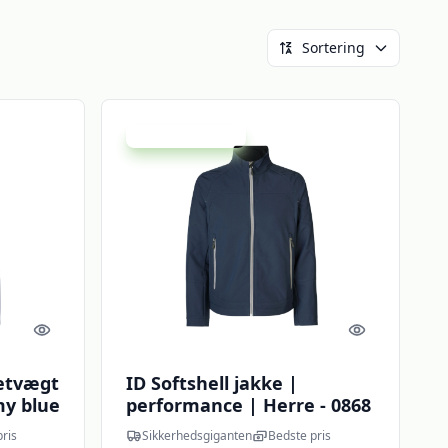
Sortering
Udsalg - spar 20 %
Quick look
Quick look
letvægt
ID Softshell jakke |
my blue
performance | Herre - 0868
ll
- Navy / M | Jakker |
ris
Sikkerhedsgiganten
Bedste pris