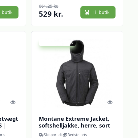
NODISCOUNT | Spar20%
661,25 kr.
529 kr.
l butik
Til butik
Udsalg - spar 25 %
Quick look
Quick look
letvægt
Montane Extreme Jacket,
S |
softshelljakke, herre, sort
kke |
ris
Skisport.dk
Bedste pris