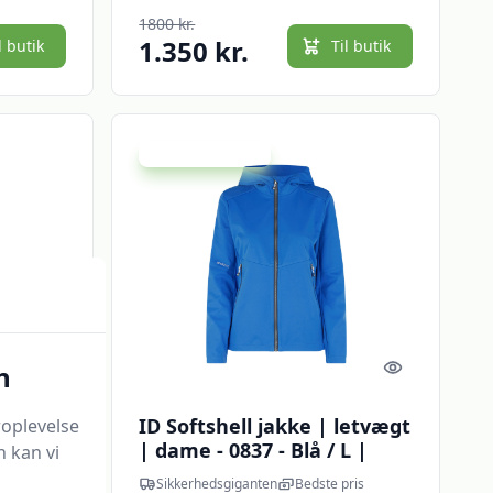
1800 kr.
1.350 kr.
l butik
Til butik
Udsalg - spar 20 %
Quick look
Quick look
n
letvægt
ID Softshell jakke | letvægt
oplevelse
 2XL |
| dame - 0837 - Blå / L |
 kan vi
kke |
Jakker | NODISCOUNT |
ris
Sikkerhedsgiganten
Bedste pris