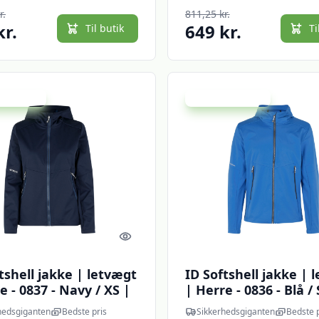
jakke |
r.
811,25 kr.
kr.
649 kr.
Til butik
Ti
 spar 20 %
Udsalg - spar 20 %
Quick look
tshell jakke | letvægt
ID Softshell jakke | 
 - 0837 - Navy / XS |
| Herre - 0836 - Blå / 
r | NODISCOUNT |
Jakker | Softshell ja
hedsgiganten
Bedste pris
Sikkerhedsgiganten
Bedste p