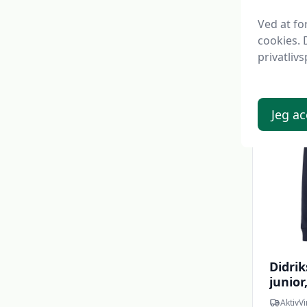
1450 kr.
Ved at f
1.37
cookies. 
privatlivs
Udsalg -
Jeg ac
Didrik
junior
AktivVi