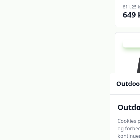
811,25 k
649 
Udsalg -
Outdoo
Outdo
Monta
Cookies p
softsh
og forbed
kontinuer
Skispor