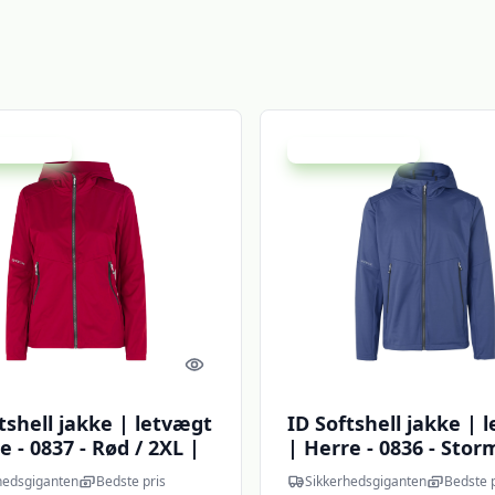
 spar 20 %
Udsalg - spar 20 %
Quick look
tshell jakke | letvægt
ID Softshell jakke | 
 - 0837 - Rød / 2XL |
| Herre - 0836 - Stor
r | NODISCOUNT |
/ M | Jakker | Softshe
hedsgiganten
Bedste pris
Sikkerhedsgiganten
Bedste p