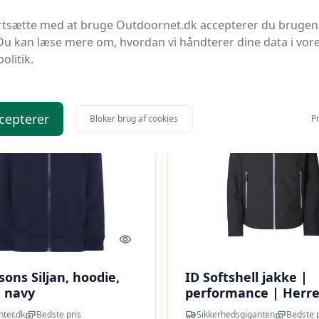
811,25 kr.
ortsætte med at bruge Outdoornet.dk accepterer du brugen
7 kr.
649 kr.
Til butik
Ti
Du kan læse mere om, hvordan vi håndterer dine data i vor
politik.
 spar 10 %
Udsalg - spar 20 %
cepterer
Bloker brug af cookies
Pr
Quick look
sons Siljan, hoodie,
ID Softshell jakke |
, navy
performance | Herre
- Sort / 3XL | Jakker 
nter.dk
Bedste pris
Sikkerhedsgiganten
Bedste p