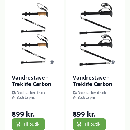
Quick look
Quick l
Vandrestave -
Vandrestave -
Treklife Carbon
Treklife Carbon
Fold Cork
Fold UL
Backpackerlife.dk
Backpackerlife.dk
Bedste pris
Bedste pris
899 kr.
899 kr.
Til butik
Til butik