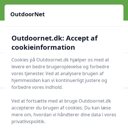
OutdoorNet - Inspiration, guides og grej til livet under åben
e menu
himmel
OutdoorNet
✅
🇩🇰
De bedste brands
Altid hurtig levering
Outdoornet.dk: Accept af
🛍️
🔐
23 produktyper
Sikker nethandel
👍
Verificerede webshops
cookieinformation
Cookies på Outdoornet.dk hjælper os med at
OutdoorNet
Men
levere en bedre brugeroplevelse og forbedre
Søg nu
vores tjenester. Ved at analysere brugen af
Søg nu
hjemmesiden kan vi kontinuerligt justere og
forbedre vores indhold.
Forside
Vandrestav
Ved at fortsætte med at bruge Outdoornet.dk
accepterer du brugen af cookies. Du kan læse
Vandrestave - 26 på
mere om, hvordan vi håndterer dine data i vores
lager
privatlivspolitik.