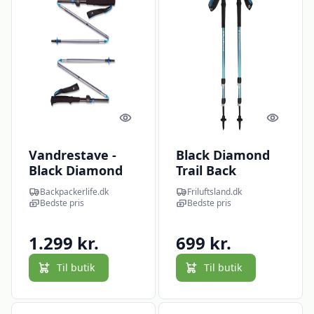
Quick look
Quick l
Vandrestave -
Black Diamond
Black Diamond
Trail Back
FLZ - Pewter
Trekking Poles
Backpackerlife.dk
Friluftsland.dk
(Blå (CREEK
Bedste pris
Bedste pris
BLUE) One size)
1.299 kr.
699 kr.
Til butik
Til butik