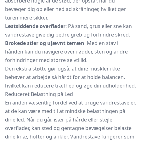
absorbere nogle af de stød, der opstår, når du
bevæger dig op eller ned ad skråninger, hvilket gør
turen mere sikker.
Løstsiddende overflader
: På sand, grus eller sne kan
vandrestave give dig bedre greb og forhindre skred.
Brokede stier og ujævnt terræn
: Med en stav i
hånden kan du navigere over rødder, sten og andre
forhindringer med større selvtillid.
Den ekstra støtte gør også, at dine muskler ikke
behøver at arbejde så hårdt for at holde balancen,
hvilket kan reducere træthed og øge din udholdenhed.
Reduceret Belastning på Led
En anden væsentlig fordel ved at bruge vandrestave er,
at de kan være med til at mindske belastningen på
dine led. Når du går, især på hårde eller stejle
overflader, kan stød og gentagne bevægelser belaste
dine knæ, hofter og ankler. Vandrestave fungerer som