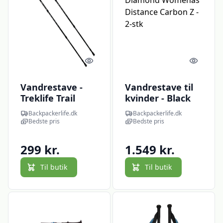
Quick look
Quick l
Vandrestave -
Vandrestave til
Treklife Trail
kvinder - Black
Diamond
Backpackerlife.dk
Backpackerlife.dk
Womenâs
Bedste pris
Bedste pris
Distance Carbon
Z - 2-stk
299 kr.
1.549 kr.
Til butik
Til butik