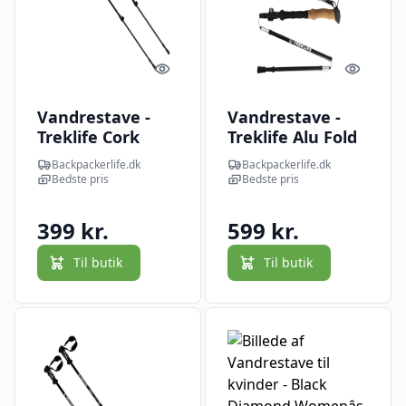
Quick look
Quick l
Vandrestave -
Vandrestave -
Treklife Cork
Treklife Alu Fold
Light
Cork
Backpackerlife.dk
Backpackerlife.dk
Bedste pris
Bedste pris
399 kr.
599 kr.
Til butik
Til butik