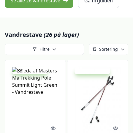
Se alle 26 vandrestave
Gå til guiden
Vandrestave
(26 på lager)
Filtre
Sortering
Udsalg - spar 30 %
Udsalg - spar 11 %
Quick look
Quick l