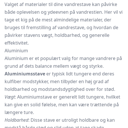
Valget af materialer til dine vandrestave kan påvirke
både oplevelsen og ydeevnen på vandrestien. Her vil vi
tage et kig på de mest almindelige materialer, der
bruges til fremstilling af vandrestave, og hvordan de
påvirker stavens vægt, holdbarhed, og generelle
effektivitet.
Aluminium
Aluminium er et populært valg for mange vandrere på
grund af dets balance mellem vægt og styrke.
Aluminiumsstave
er typisk lidt tungere end deres
kulfiber modstykker, men tilbyder en høj grad af
holdbarhed og modstandsdygtighed over for stød.
Vægt
: Aluminiumstave er generelt lidt tungere, hvilket
kan give en solid følelse, men kan være trættende på
længere ture.
Holdbarhed
: Disse stave er utroligt holdbare og kan
modstå hårde stød og slid uden at tage skade.