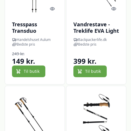
Quick look
Quick l
Tresspass
Vandrestave -
Transduo
Treklife EVA Light
Vandrestave sæt
Handelshuset Aulum
Backpackerlife.dk
Bedste pris
Bedste pris
249 kr.
149 kr.
399 kr.
Til butik
Til butik