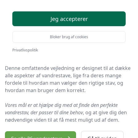
Velkommen til 'Den Ultimative Guide til Vandrestave:
Jeg accepterer
Alt du Behøver at Vide'! Uanset om du er en erfaren
Bloker brug af cookies
vandrer eller en nybegynder, er brugen af vandrestave
en uvurderlig hjælp til at forbedre din
Privatlivspolitik
vandreoplevelse.
Denne omfattende vejledning er designet til at dække
alle aspekter af vandrestave, lige fra deres mange
fordele til hvordan man vælger den rigtige stav, og
hvordan man bruger dem korrekt.
Vores mål er at hjælpe dig med at finde den perfekte
vandrestav, der passer til dine behov
, og at give dig den
nødvendige viden til at få mest muligt ud af dem.