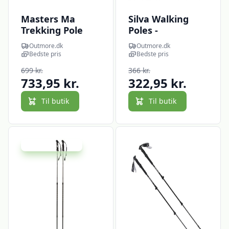
Masters Ma
Silva Walking
Trekking Pole
Poles -
Summit Light
Vandrestave
Outmore.dk
Outmore.dk
Green -
Bedste pris
Bedste pris
Vandrestave
699 kr.
366 kr.
733,95 kr.
322,95 kr.
Til butik
Til butik
Udsalg - spar 40 %