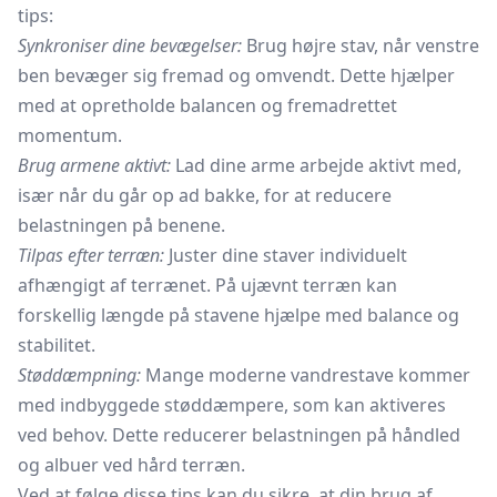
tips:
Synkroniser dine bevægelser:
Brug højre stav, når venstre
ben bevæger sig fremad og omvendt. Dette hjælper
med at opretholde balancen og fremadrettet
momentum.
Brug armene aktivt:
Lad dine arme arbejde aktivt med,
især når du går op ad bakke, for at reducere
belastningen på benene.
Tilpas efter terræn:
Juster dine staver individuelt
afhængigt af terrænet. På ujævnt terræn kan
forskellig længde på stavene hjælpe med balance og
stabilitet.
Støddæmpning:
Mange moderne vandrestave kommer
med indbyggede støddæmpere, som kan aktiveres
ved behov. Dette reducerer belastningen på håndled
og albuer ved hård terræn.
Ved at følge disse tips kan du sikre, at din brug af