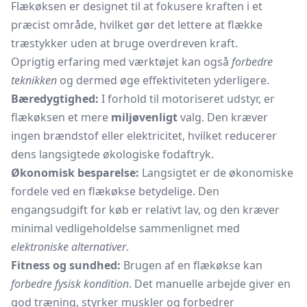
Flækøksen er designet til at fokusere kraften i et
præcist område, hvilket gør det lettere at flække
træstykker uden at bruge overdreven kraft.
Oprigtig erfaring med værktøjet kan også
forbedre
teknikken
og dermed øge effektiviteten yderligere.
Bæredygtighed:
I forhold til motoriseret udstyr, er
flækøksen et mere
miljøvenligt
valg. Den kræver
ingen brændstof eller elektricitet, hvilket reducerer
dens langsigtede økologiske fodaftryk.
Økonomisk besparelse:
Langsigtet er de økonomiske
fordele ved en flækøkse betydelige. Den
engangsudgift for køb er relativt lav, og den kræver
minimal vedligeholdelse sammenlignet med
elektroniske alternativer
.
Fitness og sundhed:
Brugen af en flækøkse kan
forbedre fysisk kondition
. Det manuelle arbejde giver en
god træning, styrker muskler og forbedrer