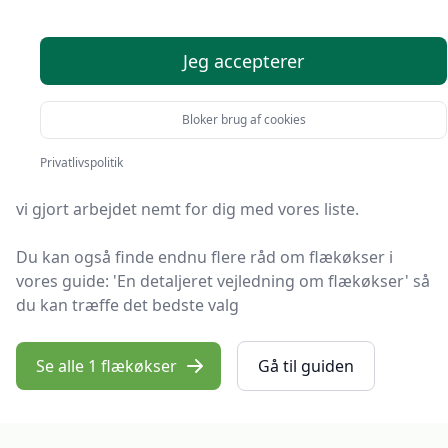
anbefalinger
Jeg accepterer
Du er landet på OutdoorNet, hvor du finder de bedste
flækøkser. Vi har udvalgt 1 produkter til dig!
Bloker brug af cookies
Hvad enten du leder efter kvalitet, et prisvenligt valg,
Privatlivspolitik
en specifik model eller gratis levering på flækøkse, har
vi gjort arbejdet nemt for dig med vores liste.
Du kan også finde endnu flere råd om flækøkser i
vores guide: 'En detaljeret vejledning om flækøkser' så
du kan træffe det bedste valg
Se alle 1 flækøkser
Gå til guiden