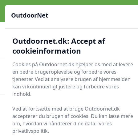
OutdoorNet - Inspiration, guides og grej til livet under åben
e menu
himmel
OutdoorNet
✅
🇩🇰
De bedste brands
Altid hurtig levering
Outdoornet.dk: Accept af
🛍️
🔐
23 produktyper
Sikker nethandel
👍
Verificerede webshops
cookieinformation
Cookies på Outdoornet.dk hjælper os med at levere
OutdoorNet
Men
en bedre brugeroplevelse og forbedre vores
Søg nu
tjenester. Ved at analysere brugen af hjemmesiden
Søg nu
kan vi kontinuerligt justere og forbedre vores
indhold.
Forside
Flækøkse
Ved at fortsætte med at bruge Outdoornet.dk
accepterer du brugen af cookies. Du kan læse mere
Bedste flækøkser på
om, hvordan vi håndterer dine data i vores
markedet - 1
privatlivspolitik.