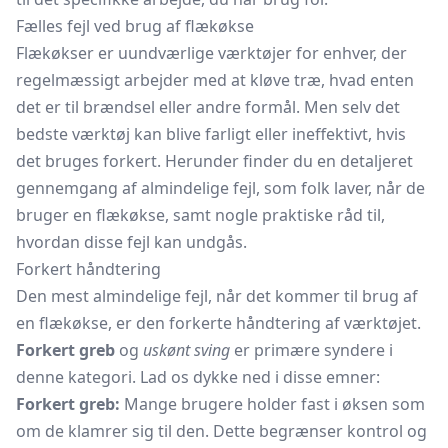
Fælles fejl ved brug af flækøkse
Flækøkser er uundværlige værktøjer for enhver, der
regelmæssigt arbejder med at kløve træ, hvad enten
det er til brændsel eller andre formål. Men selv det
bedste værktøj kan blive farligt eller ineffektivt, hvis
det bruges forkert. Herunder finder du en detaljeret
gennemgang af almindelige fejl, som folk laver, når de
bruger en flækøkse, samt nogle praktiske råd til,
hvordan disse fejl kan undgås.
Forkert håndtering
Den mest almindelige fejl, når det kommer til brug af
en flækøkse, er den forkerte håndtering af værktøjet.
Forkert greb
og
uskønt sving
er primære syndere i
denne kategori. Lad os dykke ned i disse emner:
Forkert greb:
Mange brugere holder fast i øksen som
om de klamrer sig til den. Dette begrænser kontrol og