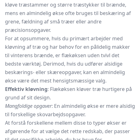
kløve træstammer og større træstykker til brænde,
mens en almindelig økse ofte bruges til beskæring af
grene, fældning af små træer eller andre
præcisionsopgaver.
For at opsummere, hvis du primært arbejder med
kløvning af træ og har behov for en pålidelig makker
til vinterens brænde, er flækøksen uden tvivl det
bedste værktøj. Derimod, hvis du udfører alsidige
beskærings- eller skæreopgaver, kan en almindelig
økse være det mest hensigtsmæssige valg.
Effektiv kløvning
: Flækøksen kløver træ hurtigere på
grund af sit design.
Mangfoldige opgaver
: En almindelig økse er mere alsidig
til forskellige skovarbejdsopgaver.
At forstå forskellene mellem disse to typer økser er
afgørende for at vælge det rette redskab, der passer
til det specifikke arbejde, du har brug for.