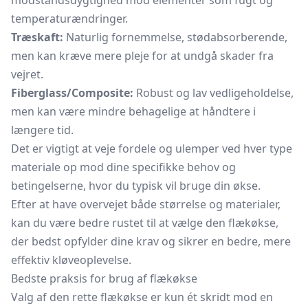
modstandsdygtighed mod elementer som fugt og
temperaturændringer.
Træskaft:
Naturlig fornemmelse, stødabsorberende,
men kan kræve mere pleje for at undgå skader fra
vejret.
Fiberglass/Composite:
Robust og lav vedligeholdelse,
men kan være mindre behagelige at håndtere i
længere tid.
Det er vigtigt at veje fordele og ulemper ved hver type
materiale op mod dine specifikke behov og
betingelserne, hvor du typisk vil bruge din økse.
Efter at have overvejet både størrelse og materialer,
kan du være bedre rustet til at vælge den flækøkse,
der bedst opfylder dine krav og sikrer en bedre, mere
effektiv kløveoplevelse.
Bedste praksis for brug af flækøkse
Valg af den rette flækøkse er kun ét skridt mod en