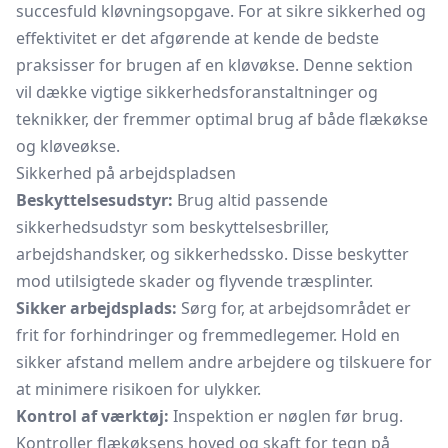
succesfuld kløvningsopgave. For at sikre sikkerhed og
effektivitet er det afgørende at kende de bedste
praksisser for brugen af en kløvøkse. Denne sektion
vil dække vigtige sikkerhedsforanstaltninger og
teknikker, der fremmer optimal brug af både flækøkse
og kløveøkse.
Sikkerhed på arbejdspladsen
Beskyttelsesudstyr:
Brug altid passende
sikkerhedsudstyr som beskyttelsesbriller,
arbejdshandsker, og sikkerhedssko. Disse beskytter
mod utilsigtede skader og flyvende træsplinter.
Sikker arbejdsplads:
Sørg for, at arbejdsområdet er
frit for forhindringer og fremmedlegemer. Hold en
sikker afstand mellem andre arbejdere og tilskuere for
at minimere risikoen for ulykker.
Kontrol af værktøj:
Inspektion er nøglen før brug.
Kontroller flækøksens hoved og skaft for tegn på