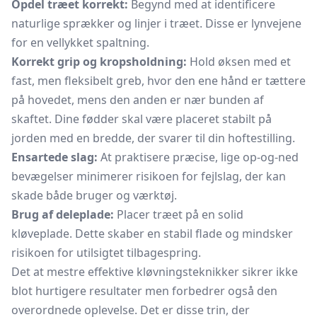
Opdel træet korrekt:
Begynd med at identificere
naturlige sprækker og linjer i træet. Disse er lynvejene
for en vellykket spaltning.
Korrekt grip og kropsholdning:
Hold øksen med et
fast, men fleksibelt greb, hvor den ene hånd er tættere
på hovedet, mens den anden er nær bunden af
skaftet. Dine fødder skal være placeret stabilt på
jorden med en bredde, der svarer til din hoftestilling.
Ensartede slag:
At praktisere præcise, lige op-og-ned
bevægelser minimerer risikoen for fejlslag, der kan
skade både bruger og værktøj.
Brug af deleplade:
Placer træet på en solid
kløveplade. Dette skaber en stabil flade og mindsker
risikoen for utilsigtet tilbagespring.
Det at mestre effektive kløvningsteknikker sikrer ikke
blot hurtigere resultater men forbedrer også den
overordnede oplevelse. Det er disse trin, der