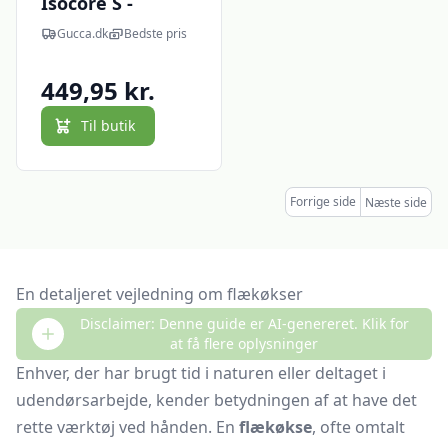
Isocore S -
Flækøkse Med
Gucca.dk
Bedste pris
Kløvehoved - 36
Cm
449,95 kr.
Til butik
Forrige side
Næste side
En detaljeret vejledning om flækøkser
Disclaimer: Denne guide er AI-genereret. Klik for
at få flere oplysninger
Enhver, der har brugt tid i naturen eller deltaget i
udendørsarbejde, kender betydningen af at have det
rette værktøj ved hånden. En
flækøkse
, ofte omtalt