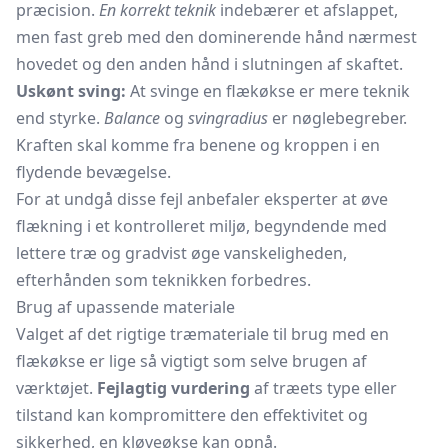
præcision.
En korrekt teknik
indebærer et afslappet,
men fast greb med den dominerende hånd nærmest
hovedet og den anden hånd i slutningen af skaftet.
Uskønt sving:
At svinge en flækøkse er mere teknik
end styrke.
Balance
og
svingradius
er nøglebegreber.
Kraften skal komme fra benene og kroppen i en
flydende bevægelse.
For at undgå disse fejl anbefaler eksperter at øve
flækning i et kontrolleret miljø, begyndende med
lettere træ og gradvist øge vanskeligheden,
efterhånden som teknikken forbedres.
Brug af upassende materiale
Valget af det rigtige træmateriale til brug med en
flækøkse er lige så vigtigt som selve brugen af
værktøjet.
Fejlagtig vurdering
af træets type eller
tilstand kan kompromittere den effektivitet og
sikkerhed, en kløveøkse kan opnå.