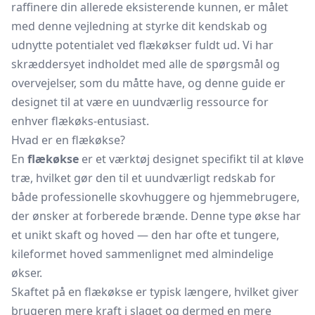
raffinere din allerede eksisterende kunnen, er målet
med denne vejledning at styrke dit kendskab og
udnytte potentialet ved flækøkser fuldt ud. Vi har
skræddersyet indholdet med alle de spørgsmål og
overvejelser, som du måtte have, og denne guide er
designet til at være en uundværlig ressource for
enhver flækøks-entusiast.
Hvad er en flækøkse?
En
flækøkse
er et værktøj designet specifikt til at kløve
træ, hvilket gør den til et uundværligt redskab for
både professionelle skovhuggere og hjemmebrugere,
der ønsker at forberede brænde. Denne type økse har
et unikt skaft og hoved — den har ofte et tungere,
kileformet hoved sammenlignet med almindelige
økser.
Skaftet på en flækøkse er typisk længere, hvilket giver
brugeren mere kraft i slaget og dermed en mere