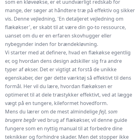
som en
kløveøkse,
er et uundværligt redskab for
mange, der søger at håndtere træ på effektiv og sikker
vis. Denne vejledning, 'En detaljeret vejledning om
flækøkser', er skabt til at være din go-to ressource,
uanset om du er en erfaren skovhugger eller
nybegynder inden for brændekløvning.
Vi starter med at definere, hvad en flækøkse egentlig
er, og hvordan dens design adskiller sig fra andre
typer af økser. Det er vigtigt at forstå de unikke
egenskaber, der gør dette værktøj så effektivt til dens
formål. Her vil du lære, hvordan flækøksen er
optimeret til at dele træstykker effektivt, ved at lægge
vægt på en tungere, kileformet hovedform.
Mens du lærer om de mest almindelige
fejl, som
brugere begår
ved brug af flækøkser, vil denne guide
fungere som en nyttig manual til at forbedre dine
teknikker og forhindre skader. Men det stopper ikke