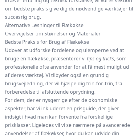
kræver erfaring og teknisk forståelse, vil vores sektion
om bedste praksis give dig de nødvendige værktøjer til
succesrig brug.
Alternative Løsninger til Flækøkse
Overvejelser om Størrelser og Materialer
Bedste Praksis for Brug af Flækøkse
Udover at udforske fordelene og ulemperne ved at
bruge en flækøkse, præsenterer vi
tips og tricks
, som
professionelle ofte anvender for at få mest muligt ud
af deres værktøj. Vi tilbyder også en grundig
brugsvejledning, der vil hjælpe dig trin-for-trin, fra
forberedelse til afsluttende oprydning.
For dem, der er nysgerrige efter de økonomiske
aspekter, har vi inkluderet en prisguide, der giver
indsigt i hvad man kan forvente fra forskellige
prisklasser. Ligeledes vil vi se nærmere på avancerede
anvendelser af flækøkser, hvor du kan udvide din