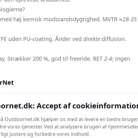
ologierne?
ing med høj kemisk modstandsdygtighed. MVTR
≈28-35
TFE uden PU-coating. Ånder ved
direkte
diffusion.
y. Strækker 200 %, god til freeride. RET
2-4
; ingen
- & hardshell: omkring 0,5 CFM, MVTR
20 000+
. Tåler
rNet
urer. MVTR
40 000-50 000
; CFM
≈1-2
. Let vægt <300 g.
ornet.dk: Accept af cookieinformatio
PU. Tal: MVTR
≈75 000
, CFM
≈1
. Utrolig smidigt stof.
nospundet) lufter hurtigst, mens hydrofile PU-
å Outdoornet.dk hjælper os med at levere en bedre bruger
re vores tjenester. Ved at analysere brugen af hjemmesiden
tættere under langvarig, våd belastning.
ligt justere og forbedre vores indhold.