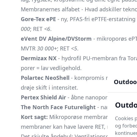
Membranernes alfabet - Hvad adskiller tekn
Gore-Tex ePE
- ny, PFAS-fri ePTFE‐erstatn
000
; RET
<6
.
eVent DV Alpine/DVStorm
- mikroporøs eP
MVTR
30 000+
; RET
<5
.
Dermizax NX
- hydrofil PU-membran fra Tora
porer = lav vedligehold.
Polartec NeoShell
- kompromis mellem soft
Outdoo
drøje skift i intensitet.
Pertex Shield Air
- åbne nanoporøse strukt
Outdo
The North Face Futurelight
- nanospundet 
Kort sagt:
Mikroporøse membraner (ePTFE, na
Cookies p
og forbed
membraner kan have lavere RET, men holder 
kontinuer
Det skjulte åndehul: Ventilationsdetaljerne