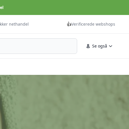
el
👍
ikker nethandel
Verificerede webshops
Se også