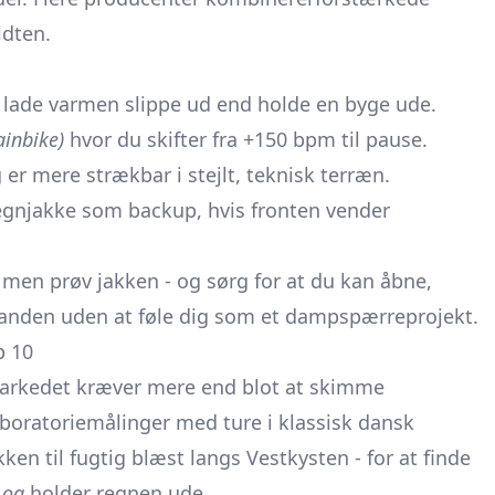
idten.
re lade varmen slippe ud end holde en byge ude.
ainbike)
hvor du skifter fra +150 bpm til pause.
 er mere strækbar i stejlt, teknisk terræn.
regnjakke som backup, hvis fronten vender
men prøv jakken - og sørg for at du kan åbne,
anden uden at føle dig som et dampspærreprojekt.
p 10
arkedet kræver mere end blot at skimme
boratoriemålinger med ture i klassisk dansk
ken til fugtig blæst langs Vestkysten - for at finde
d
og
holder regnen ude.