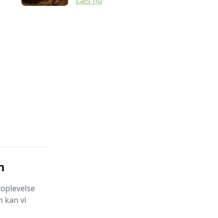
Læs nu
n
oplevelse
 kan vi