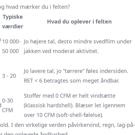
og hvad mærker du i felten?
Typiske
Hvad du oplever i felten
værdier
²
10 000-
Jo højere tal, desto mindre svedfilm under
50 000
jakken ved moderat aktivitet.
Jo lavere tal, jo “tørrere” føles indersiden.
3 - 20
RET < 6 betragtes som meget åndbar.
Stoffer med 0 CFM er helt vindtætte
0-30
d
(klassisk hardshell). Blæser let igennem
CFM
over 10 CFM (soft-shell-følelse).
ld. I den virkelige verden påvirkervind, regn, lag-på-
er den oplevede åndbarhed.