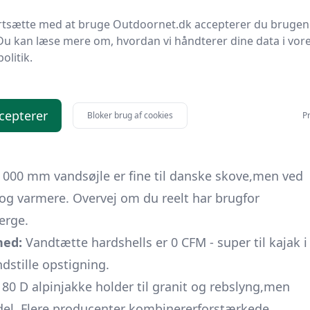
ationen uden at udsætte brystet for regn.
ortsætte med at bruge Outdoornet.dk accepterer du brugen
Du kan læse mere om, hvordan vi håndterer dine data i vor
der klatresele og vandret rygsæk.
politik.
skaber billige “lungehuller”, men kræver DWR der
, vinder den model, der giver dig mulighed for at
cepterer
Bloker brug af cookies
Pr
0 000 mm vandsøjle er fine til danske skove,men ved
g varmere. Overvej om du reelt har brugfor
erge.
hed:
Vandtætte hardshells er 0 CFM - super til kajak i
dstille opstigning.
80 D alpinjakke holder til granit og rebslyng,men
model. Flere producenter kombinererforstærkede