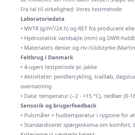
Fra tal til virkelighed: Vores testmetode
Laboratoriedata
• MVTR (g/m²/24 h) og RET fra producent ell
• Hydrostatisk vandsøjle (mm) og DWR-holdb
• Materialets denier og riv-/slidstyrke (Marti
Feltbrug i Danmark
• 4-ugers testperiode pr. jakke
• Aktiviteter: pendlercykling, trailløb, da
overnatning
• Data: temperatur (−2 - +15 °C), nedbør (0-1
Sensorik og brugerfeedback
• Pulsmåler + hudtemperatur i rygzone for a
• Standardiseret spørgeskema om komfort, 
Kriterierne vi vægtede højest