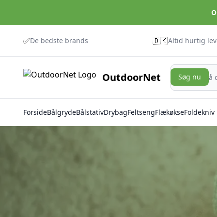
O
✅
🇩🇰
De bedste brands
Altid hurtig le
Søg nu
OutdoorNet
Søg nu
Forside
Bålgryde
Bålstativ
Drybag
Feltseng
Flækøkse
Foldekniv