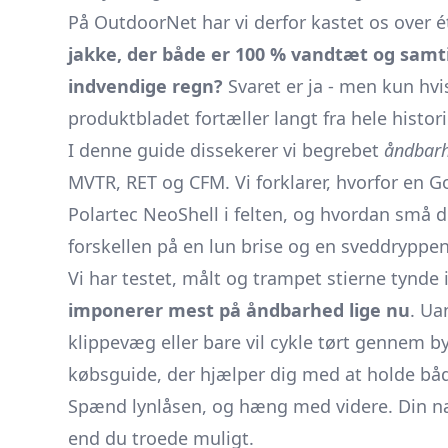
På OutdoorNet har vi derfor kastet os over ét
jakke, der både er 100 % vandtæt og samtid
indvendige regn?
Svaret er ja - men kun hvis
produktbladet fortæller langt fra hele histor
I denne guide dissekerer vi begrebet
åndbar
MVTR, RET og CFM. Vi forklarer, hvorfor en G
Polartec NeoShell i felten, og hvordan små d
forskellen på en lun brise og en sveddryppe
Vi har testet, målt og trampet stierne tynde
imponerer mest på åndbarhed lige nu
. Ua
klippevæg eller bare vil cykle tørt gennem by
købsguide, der hjælper dig med at holde b
Spænd lynlåsen, og hæng med videre. Din næ
end du troede muligt.