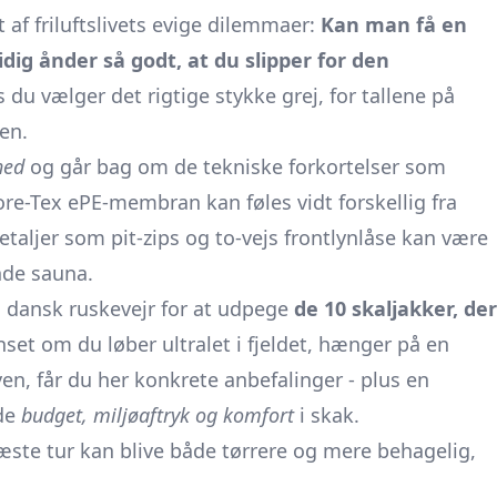
 af friluftslivets evige dilemmaer:
Kan man få en
ig ånder så godt, at du slipper for den
 du vælger det rigtige stykke grej, for tallene på
ien.
hed
og går bag om de tekniske forkortelser som
ore-Tex ePE-membran kan føles vidt forskellig fra
etaljer som pit-zips og to-vejs frontlynlåse kan være
nde sauna.
 i dansk ruskevejr for at udpege
de 10 skaljakker, der
nset om du løber ultralet i fjeldet, hænger på en
en, får du her konkrete anbefalinger - plus en
åde
budget, miljøaftryk og komfort
i skak.
ste tur kan blive både tørrere og mere behagelig,