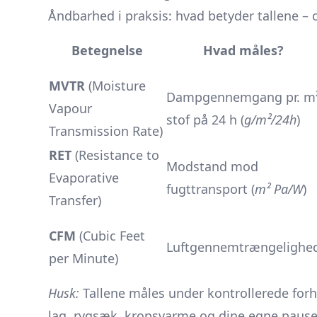
Åndbarhed i praksis: hvad betyder tallene – 
Betegnelse
Hvad måles?
MVTR
(Moisture
Dampgennemgang pr. m
Vapour
stof på 24 h (
g/m²/24h
)
Transmission Rate)
RET
(Resistance to
Modstand mod
Evaporative
fugttransport (
m² Pa/W
)
Transfer)
CFM
(Cubic Feet
Luftgennemtrængelighe
per Minute)
Husk:
Tallene måles under kontrollerede forho
lag, rygsæk, kropsvarme og dine egne paus