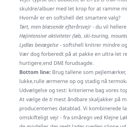
skuldre/albuer med let krop for at ramme m
Hvornår er en softshell det smartere valg?
Tørt, men blæsende efterårsvejr
- du vil helle
Højintensive aktiviteter (løb, ski-touring, mount
Lydløs bevægelse
- softshell knitrer mindre og
Vær dog forberedt på at pakke en ultra-let 
hurtigere,end DMI forudsagde.
Bottom line:
Brug tallene som pejlemærker, 
lukke,rulle ærmerne op og stadig nå termok
Udvælgelse og test: kriterierne bag vores to
At vælge de
ti
mest åndbare skaljakker på m
producenternes datablad. Vi kombinerede la
omskifteligt vejr - fra småregn ved Klejne Løk
de modeller, der reelt lader sveden slippe u