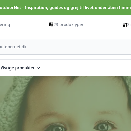
utdoorNet - Inspiration, guides og grej til livet under åben himm
🛍️
🔐
vering
23 produktyper
S
Øvrige produkter