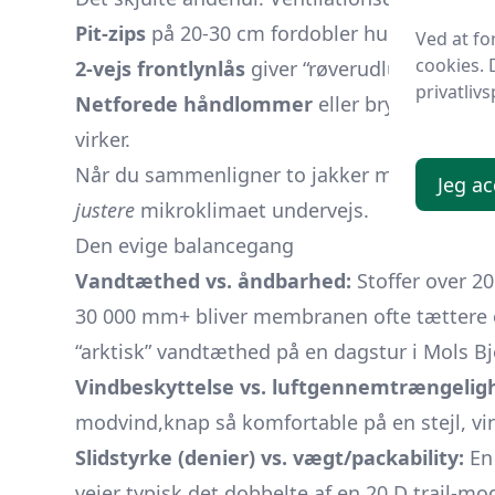
Pit-zips
på 20-30 cm fordobler hurtigt ventil
Ved at f
cookies. 
2-vejs frontlynlås
giver “røverudluftning” un
privatlivs
Netforede håndlommer
eller brystlommer 
virker.
Når du sammenligner to jakker med ens MVTR
Jeg ac
justere
mikroklimaet undervejs.
Den evige balancegang
Vandtæthed vs. åndbarhed:
Stoffer over 2
30 000 mm+ bliver membranen ofte tættere o
“arktisk” vandtæthed på en dagstur i Mols Bj
Vindbeskyttelse vs. luftgennemtrængelig
modvind,knap så komfortable på en stejl, vin
Slidstyrke (denier) vs. vægt/packability:
En 
vejer typisk det dobbelte af en 20 D trail-