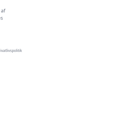
 af
es
ivatlivspolitik