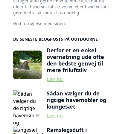
Vi tager altid gerne imod feedback, så har du
ideer til hvad vi skal skrive om eller hvad vi kan
gøre bedre så kontakt os endelig.
God fornøjelse med siden.
DE SENESTE BLOGPOSTS PÅ OUTDOORNET
Derfor er en enkel
overnatning ude ofte
den bedste genvej til
mere friluftsliv
Læs nu
Sådan vælger du de
rigtige havemøbler og
loungesæt
Læs nu
Ramsløgsduft i