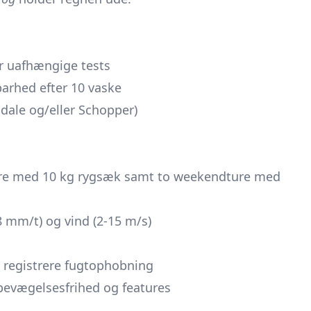
er uafhængige tests
arhed efter 10 vaske
ndale og/eller Schopper)
gsture med 10 kg rygsæk samt to weekendture med
8 mm/t) og vind (2-15 m/s)
t registrere fugtophobning
bevægelsesfrihed og features