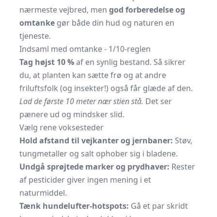
nærmeste vejbred, men
god forberedelse og
omtanke
gør både din hud og naturen en
tjeneste.
Indsaml med omtanke - 1/10-reglen
Tag højst 10 %
af en synlig bestand. Så sikrer
du, at planten kan sætte frø og at andre
friluftsfolk (og insekter!) også får glæde af den.
Lad de første 10 meter nær stien stå.
Det ser
pænere ud og mindsker slid.
Vælg rene voksesteder
Hold afstand til vejkanter og jernbaner:
Støv,
tungmetaller og salt ophober sig i bladene.
Undgå sprøjtede marker og prydhaver:
Rester
af pesticider giver ingen mening i et
naturmiddel.
Tænk hundelufter-hotspots:
Gå et par skridt