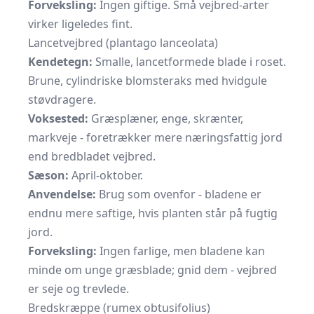
Forveksling:
Ingen giftige. Små vejbred-arter
virker ligeledes fint.
Lancetvejbred (plantago lanceolata)
Kendetegn:
Smalle, lancetformede blade i roset.
Brune, cylindriske blomsteraks med hvidgule
støvdragere.
Voksested:
Græsplæner, enge, skrænter,
markveje - foretrækker mere næringsfattig jord
end bredbladet vejbred.
Sæson:
April-oktober.
Anvendelse:
Brug som ovenfor - bladene er
endnu mere saftige, hvis planten står på fugtig
jord.
Forveksling:
Ingen farlige, men bladene kan
minde om unge græsblade; gnid dem - vejbred
er seje og trevlede.
Bredskræppe (rumex obtusifolius)