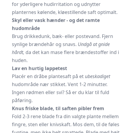
for yderligere hudirritation og udnytter
planternes kølende, kløestillende saft optimalt.
Skyl eller vask hænder - og det ramte
hudområde
Brug drikkedunk, bæk- eller postevand. Fjern
synlige brændehår og snavs.
Undgå at gnide
hårdt,
da det kan mase flere brændestoffer ind i
huden.
Lav en hurtig lappetest
Placér en dråbe plantesaft på et
ubeskadiget
hudområde nær stikket. Vent 1-2 minutter.
Ingen rødmen eller svi? Så er du klar til fuld
påføring.
Knus friske blade, til saften pibler frem
Fold 2-3 rene blade fra din valgte plante mellem
fingre, sten eller knivskaft. Mos dem, til de føles
fugtige, men ikke helt smattede. Blade med højt