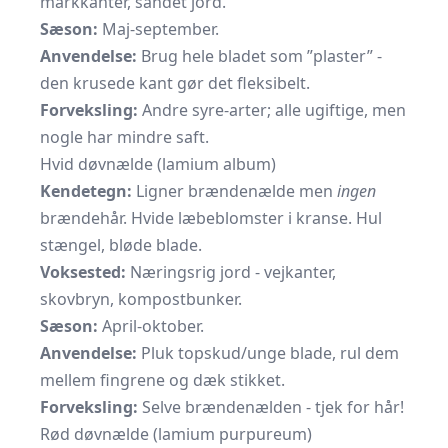
markkanter, sandet jord.
Sæson:
Maj-september.
Anvendelse:
Brug hele bladet som ”plaster” -
den krusede kant gør det fleksibelt.
Forveksling:
Andre syre-arter; alle ugiftige, men
nogle har mindre saft.
Hvid døvnælde (lamium album)
Kendetegn:
Ligner brændenælde men
ingen
brændehår. Hvide læbeblomster i kranse. Hul
stængel, bløde blade.
Voksested:
Næringsrig jord - vejkanter,
skovbryn, kompostbunker.
Sæson:
April-oktober.
Anvendelse:
Pluk topskud/unge blade, rul dem
mellem fingrene og dæk stikket.
Forveksling:
Selve brændenælden - tjek for hår!
Rød døvnælde (lamium purpureum)