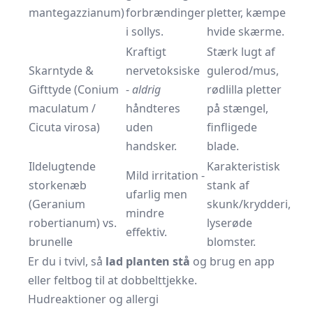
mantegazzianum)
forbrændinger
pletter, kæmpe
i sollys.
hvide skærme.
Kraftigt
Stærk lugt af
Skarntyde &
nervetoksiske
gulerod/mus,
Gifttyde (Conium
-
aldrig
rødlilla pletter
maculatum /
håndteres
på stængel,
Cicuta virosa)
uden
finfligede
handsker.
blade.
Ildelugtende
Karakteristisk
Mild irritation -
storkenæb
stank af
ufarlig men
(Geranium
skunk/krydderi,
mindre
robertianum) vs.
lyserøde
effektiv.
brunelle
blomster.
Er du i tvivl, så
lad planten stå
og brug en app
eller feltbog til at dobbelttjekke.
Hudreaktioner og allergi