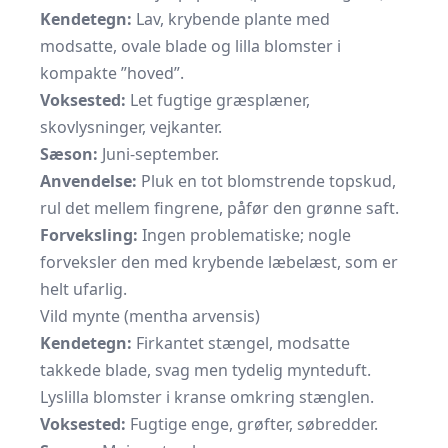
Kendetegn:
Lav, krybende plante med
modsatte, ovale blade og lilla blomster i
kompakte ”hoved”.
Voksested:
Let fugtige græsplæner,
skovlysninger, vejkanter.
Sæson:
Juni-september.
Anvendelse:
Pluk en tot blomstrende topskud,
rul det mellem fingrene, påfør den grønne saft.
Forveksling:
Ingen problematiske; nogle
forveksler den med krybende læbelæst, som er
helt ufarlig.
Vild mynte (mentha arvensis)
Kendetegn:
Firkantet stængel, modsatte
takkede blade, svag men tydelig mynteduft.
Lyslilla blomster i kranse omkring stænglen.
Voksested:
Fugtige enge, grøfter, søbredder.