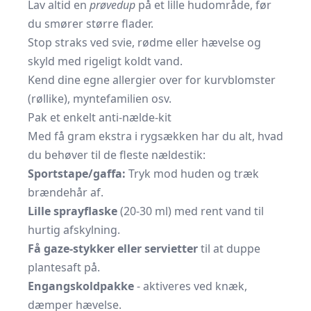
Lav altid en
prøvedup
på et lille hudområde, før
du smører større flader.
Stop straks ved svie, rødme eller hævelse og
skyld med rigeligt koldt vand.
Kend dine egne allergier over for kurvblomster
(røllike), myntefamilien osv.
Pak et enkelt anti-nælde-kit
Med få gram ekstra i rygsækken har du alt, hvad
du behøver til de fleste nældestik:
Sportstape/gaffa:
Tryk mod huden og træk
brændehår af.
Lille sprayflaske
(20-30 ml) med rent vand til
hurtig afskylning.
Få gaze-stykker eller servietter
til at duppe
plantesaft på.
Engangskoldpakke
- aktiveres ved knæk,
dæmper hævelse.