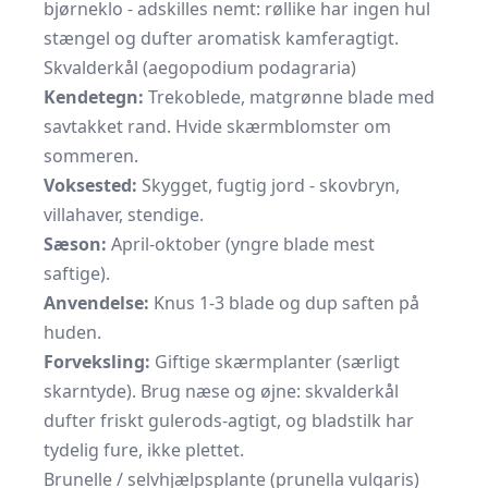
bjørneklo - adskilles nemt: røllike har ingen hul
stængel og dufter aromatisk kamferagtigt.
Skvalderkål (aegopodium podagraria)
Kendetegn:
Trekoblede, matgrønne blade med
savtakket rand. Hvide skærmblomster om
sommeren.
Voksested:
Skygget, fugtig jord - skovbryn,
villahaver, stendige.
Sæson:
April-oktober (yngre blade mest
saftige).
Anvendelse:
Knus 1-3 blade og dup saften på
huden.
Forveksling:
Giftige skærmplanter (særligt
skarntyde). Brug næse og øjne: skvalderkål
dufter friskt gulerods-agtigt, og bladstilk har
tydelig fure, ikke plettet.
Brunelle / selv­hjælps­plante (prunella vulgaris)