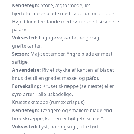
Kendetegn:
Store, ægformede, let
hjerteformede blade med rødbrun midtribbe.
Høje blomsterstande med rødbrune frø senere
på året.
Voksested:
Fugtige vejkanter, engdrag,
grøftekanter.
Sæson:
Maj-september. Yngre blade er mest
saftige.
Anvendelse:
Riv et stykke af kanten af bladet,
knus det til en grødet masse, og påfør.
Forveksling:
Kruset skræppe (se næste) eller
syre-arter - alle uskadelige.
Kruset skræppe (rumex crispus)
Kendetegn:
Længere og smallere blade end
bredskræppe; kanten er bølget/”kruset”.
Voksested:
Lyst, næringsrigt, ofte tørt -