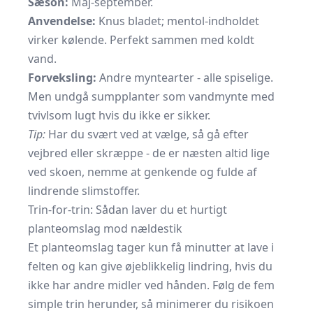
Sæson:
Maj-september.
Anvendelse:
Knus bladet; mentol-indholdet
virker kølende. Perfekt sammen med koldt
vand.
Forveksling:
Andre myntearter - alle spiselige.
Men undgå sumpplanter som vandmynte med
tvivlsom lugt hvis du ikke er sikker.
Tip:
Har du svært ved at vælge, så gå efter
vejbred eller skræppe - de er næsten altid lige
ved skoen, nemme at genkende og fulde af
lindrende slimstoffer.
Trin-for-trin: Sådan laver du et hurtigt
planteomslag mod nældestik
Et planteomslag tager kun få minutter at lave i
felten og kan give øjeblikkelig lindring, hvis du
ikke har andre midler ved hånden. Følg de fem
simple trin herunder, så minimerer du risikoen