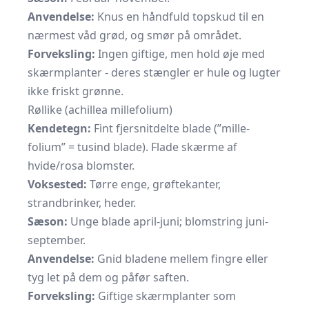
Anvendelse:
Knus en håndfuld topskud til en
nærmest våd grød, og smør på området.
Forveksling:
Ingen giftige, men hold øje med
skærmplanter - deres stængler er hule og lugter
ikke friskt grønne.
Røllike (achillea millefolium)
Kendetegn:
Fint fjersnitdelte blade (”mille-
folium” = tusind blade). Flade skærme af
hvide/rosa blomster.
Voksested:
Tørre enge, grøftekanter,
strandbrinker, heder.
Sæson:
Unge blade april-juni; blomstring juni-
september.
Anvendelse:
Gnid bladene mellem fingre eller
tyg let på dem og påfør saften.
Forveksling:
Giftige skærmplanter som