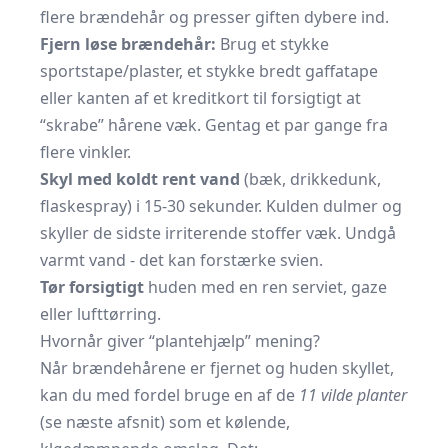
flere brændehår og presser giften dybere ind.
Fjern løse brændehår:
Brug et stykke
sportstape/plaster, et stykke bredt gaffatape
eller kanten af et kreditkort til forsigtigt at
“skrabe” hårene væk. Gentag et par gange fra
flere vinkler.
Skyl med koldt rent vand
(bæk, drikkedunk,
flaskespray) i 15-30 sekunder. Kulden dulmer og
skyller de sidste irriterende stoffer væk. Undgå
varmt vand - det kan forstærke svien.
Tør forsigtigt
huden med en ren serviet, gaze
eller lufttørring.
Hvornår giver “plantehjælp” mening?
Når brændehårene er fjernet og huden skyllet,
kan du med fordel bruge en af de
11 vilde planter
(se næste afsnit) som et kølende,