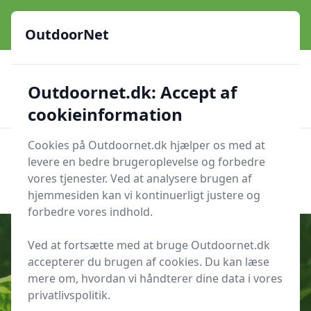
OutdoorNet - Inspiration, guides og grej til livet under åben
himmel
OutdoorNet
✅
🇩🇰
De bedste brands
Altid hurtig levering
Outdoornet.dk: Accept af
🛍️
🔐
23 produktyper
Sikker nethandel
👍
Verificerede webshops
cookieinformation
Cookies på Outdoornet.dk hjælper os med at
OutdoorNet
Men
levere en bedre brugeroplevelse og forbedre
Søg nu
vores tjenester. Ved at analysere brugen af
Søg nu
hjemmesiden kan vi kontinuerligt justere og
forbedre vores indhold.
Ved at fortsætte med at bruge Outdoornet.dk
accepterer du brugen af cookies. Du kan læse
Udgivet i
Friluftsliv
mere om, hvordan vi håndterer dine data i vores
privatlivspolitik.
11 vilde planter, der dæmper kløe