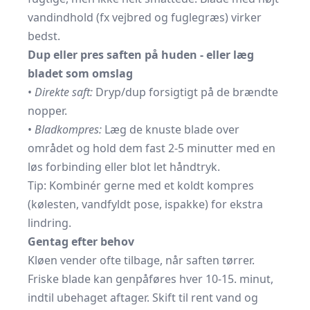
vandindhold (fx vejbred og fuglegræs) virker
bedst.
Dup eller pres saften på huden - eller læg
bladet som omslag
•
Direkte saft:
Dryp/dup forsigtigt på de brændte
nopper.
•
Blad­kompres:
Læg de knuste blade over
området og hold dem fast 2-5 minutter med en
løs forbinding eller blot let håndtryk.
Tip: Kombinér gerne med et koldt kompres
(kølesten, vandfyldt pose, ispakke) for ekstra
lindring.
Gentag efter behov
Kløen vender ofte tilbage, når saften tørrer.
Friske blade kan genpåføres hver 10-15. minut,
indtil ubehaget aftager. Skift til rent vand og