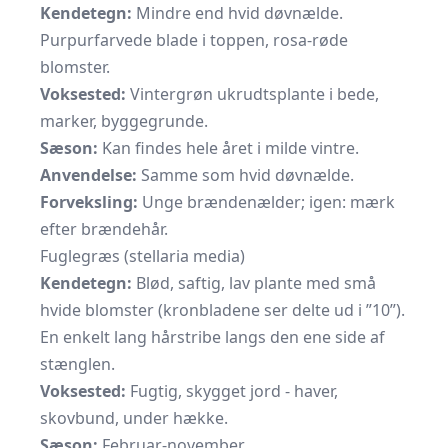
Kendetegn:
Mindre end hvid døvnælde.
Purpurfarvede blade i toppen, rosa-røde
blomster.
Voksested:
Vintergrøn ukrudtsplante i bede,
marker, byggegrunde.
Sæson:
Kan findes hele året i milde vintre.
Anvendelse:
Samme som hvid døvnælde.
Forveksling:
Unge brændenælder; igen: mærk
efter brændehår.
Fuglegræs (stellaria media)
Kendetegn:
Blød, saftig, lav plante med små
hvide blomster (kronbladene ser delte ud i ”10”).
En enkelt lang hårstribe langs den ene side af
stænglen.
Voksested:
Fugtig, skygget jord - haver,
skovbund, under hække.
Sæson:
Februar-november.