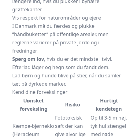
længere ind, hvis du plukker i bynære
grøftekanter.
Vis respekt for naturområder og ejere
I Danmark må du færdes og plukke
“håndbuketter” på offentlige arealer, men
reglerne varierer på private jorde og i
fredninger.
Spørg om lov
, hvis du er det mindste i tvivl.
Efterlad låger og hegn som du fandt dem.
Lad børn og hunde blive på stier, når du samler
tæt på dyrkede marker.
Kend dine forvekslinger
Uønsket
Hurtigt
Risiko
forveksling
kendetegn
Fototoksisk
Op til 3-5 m høj,
Kæmpe-bjørneklo
saft der kan
tyk hul stængel
(Heracleum
give alvorlige
med røde