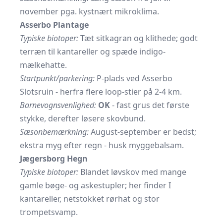
november pga. kystnært mikroklima.
Asserbo Plantage
Typiske biotoper:
Tæt sitkagran og klithede; godt
terræn til kantareller og spæde indigo-
mælkehatte.
Startpunkt/parkering:
P-plads ved Asserbo
Slotsruin - herfra flere loop-stier på 2-4 km.
Barnevognsvenlighed:
OK
- fast grus det første
stykke, derefter løsere skovbund.
Sæsonbemærkning:
August-september er bedst;
ekstra myg efter regn - husk myggebalsam.
Jægersborg Hegn
Typiske biotoper:
Blandet løvskov med mange
gamle bøge- og askestupler; her finder I
kantareller, netstokket rørhat og stor
trompetsvamp.