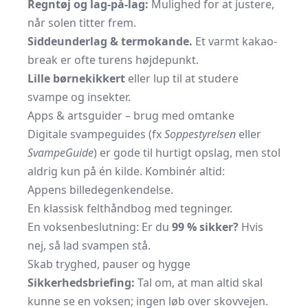
Regntøj og lag-på-lag:
Mulighed for at justere,
når solen titter frem.
Siddeunderlag & termokande.
Et varmt kakao-
break er ofte turens højdepunkt.
Lille børnekikkert
eller lup til at studere
svampe og insekter.
Apps & artsguider – brug med omtanke
Digitale svampeguides (fx
Soppestyrelsen
eller
SvampeGuide
) er gode til hurtigt opslag, men stol
aldrig kun på én kilde. Kombinér altid:
Appens billedegenkendelse.
En klassisk felthåndbog med tegninger.
En voksenbeslutning: Er du
99 % sikker?
Hvis
nej, så lad svampen stå.
Skab tryghed, pauser og hygge
Sikkerhedsbriefing:
Tal om, at man altid skal
kunne se en voksen; ingen løb over skovvejen.