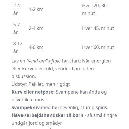
2-4
Hver 20.-30.
1-2 km
år
minut
5-7
2-4 km
Hver 45. minut
år
8-12
4-6 km
Hver 60. minut
år
Lav en
“vend-om”-aftale
før start: Når energien
eller kurven er fuld, vender I om uden
diskussion.
Udstyr: Pak let, men rigtigt
Kurv eller netpose:
Svampene kan ånde og
bliver ikke most.
Svampekniv
med børnevenlig, stump spids.
Have-/arbejdshandsker til børn
- så små fingre
undgår jord og smådyr.