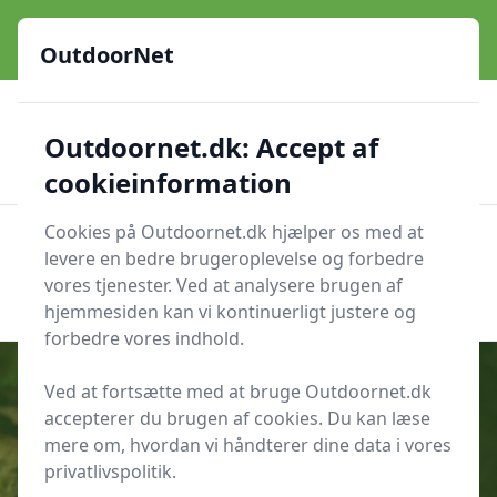
OutdoorNet - Inspiration, guides og grej til livet under åben
himmel
OutdoorNet
✅
🇩🇰
De bedste brands
Altid hurtig levering
Outdoornet.dk: Accept af
🛍️
🔐
23 produktyper
Sikker nethandel
👍
Verificerede webshops
cookieinformation
Cookies på Outdoornet.dk hjælper os med at
OutdoorNet
Men
levere en bedre brugeroplevelse og forbedre
Søg nu
vores tjenester. Ved at analysere brugen af
Søg nu
hjemmesiden kan vi kontinuerligt justere og
forbedre vores indhold.
Ved at fortsætte med at bruge Outdoornet.dk
accepterer du brugen af cookies. Du kan læse
Udgivet i
Inspiration
mere om, hvordan vi håndterer dine data i vores
privatlivspolitik.
12 familievenlige steder at plukke