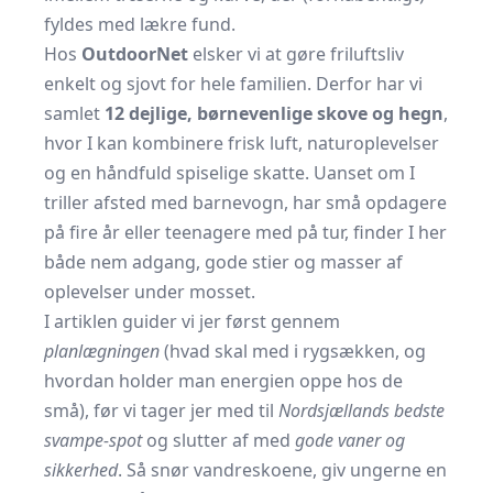
fyldes med lækre fund.
Hos
OutdoorNet
elsker vi at gøre friluftsliv
enkelt og sjovt for hele familien. Derfor har vi
samlet
12 dejlige, børnevenlige skove og hegn
,
hvor I kan kombinere frisk luft, naturoplevelser
og en håndfuld spiselige skatte. Uanset om I
triller afsted med barnevogn, har små opdagere
på fire år eller teenagere med på tur, finder I her
både nem adgang, gode stier og masser af
oplevelser under mosset.
I artiklen guider vi jer først gennem
planlægningen
(hvad skal med i rygsækken, og
hvordan holder man energien oppe hos de
små), før vi tager jer med til
Nordsjællands bedste
svampe-spot
og slutter af med
gode vaner og
sikkerhed
. Så snør vandreskoene, giv ungerne en