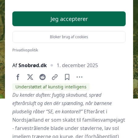
svampe i Nordsjælland
Jeg accepterer
Bloker brug af cookies
Privatlivspolitik
Af
Snobrød.dk
1. december 2025
Understøttet af kunstig intelligens
Du kender duften: fugtig skovbund, sprød
efterårsluft og den dér spænding, når børnene
pludselig råber “SE, en kantarel!”
Efteråret i
Nordsjælland er som skabt til familiesvampejagt
- farvestrålende blade under støvlerne, lav sol
imellem træerne og kurve, der (forhåbentligt)