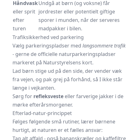
Håndvask
Undgå at børn (og voksne) får
eller sprit
jordrester eller potentielt giftige
efter
sporer i munden, når der serveres
turen
madpakker i bilen.
Trafiksikkerhed ved parkering
Vælg parkeringspladser med
langsommere trafik
- gerne de officielle natur­parkerings­pladser
markeret på Naturstyrelsens kort.
Lad børn stige ud på den side, der vender væk
fra vejen, og pak grej på forhånd, så I ikke står
længe i vejkanten.
Sørg for
refleksveste
eller farverige jakker i de
mørke efterårs­morgener.
Efterlad-natur-princippet
Følges følgende små rutiner, lærer børnene
hurtigt, at naturen er et fælles ansvar:
Tag alt affald - også bananskræller og kaffe­filtre