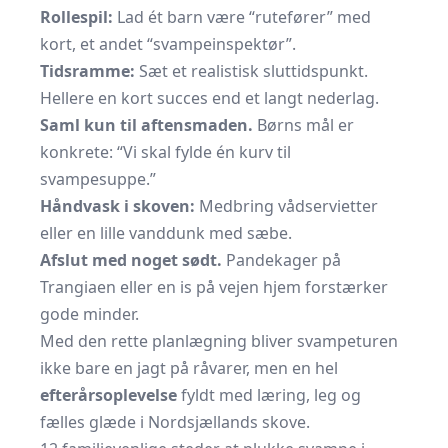
Rollespil:
Lad ét barn være “rutefører” med
kort, et andet “svampeinspektør”.
Tidsramme:
Sæt et realistisk sluttidspunkt.
Hellere en kort succes end et langt nederlag.
Saml kun til aftensmaden.
Børns mål er
konkrete: “Vi skal fylde én kurv til
svampesuppe.”
Håndvask i skoven:
Medbring vådservietter
eller en lille vanddunk med sæbe.
Afslut med noget sødt.
Pandekager på
Trangiaen eller en is på vejen hjem forstærker
gode minder.
Med den rette planlægning bliver svampeturen
ikke bare en jagt på råvarer, men en hel
efterårsoplevelse
fyldt med læring, leg og
fælles glæde i Nordsjællands skove.