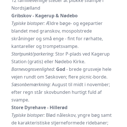
12 familievenlige steder at plukke svampe i
Nordsjælland
Gribskov - Kagerup & Nødebo
Typiske biotoper:
Ældre bøge- og egepartier
blandet med granskov, mos­polstrede
skråninger og små enge - fint for rørhatte,
kantareller og trompetsvampe.
Startpunkt/parkering:
Stor P-plads ved Kagerup
Station (gratis) eller Nødebo Kirke.
Barnevognsvenlighed:
God
- brede grusveje hele
vejen rundt om Søskoven; flere picnic-borde.
Sæsonbemærkning:
August til midt i november;
efter regn står skovbunden hurtigt fuld af
svampe.
Store Dyrehave - Hillerød
Typiske biotoper:
Blød nåleskov, yngre bøg samt
de karakteristiske stjerneformede ride­baner;