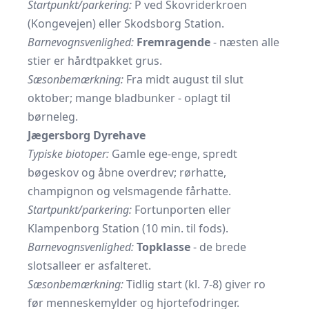
Startpunkt/parkering:
P ved Skovriderkroen
(Kongevejen) eller Skodsborg Station.
Barnevognsvenlighed:
Fremragende
- næsten alle
stier er hårdtpakket grus.
Sæsonbemærkning:
Fra midt august til slut
oktober; mange bladbunker - oplagt til
børneleg.
Jægersborg Dyrehave
Typiske biotoper:
Gamle ege-enge, spredt
bøgeskov og åbne overdrev; rørhatte,
champignon og velsmagende fårhatte.
Startpunkt/parkering:
Fortunporten eller
Klampenborg Station (10 min. til fods).
Barnevognsvenlighed:
Topklasse
- de brede
slotsalleer er asfalteret.
Sæsonbemærkning:
Tidlig start (kl. 7-8) giver ro
før menneskemylder og hjorte­fodringer.