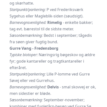
og skørhatte.
Startpunkt/parkering:
P ved Frederiksværk
Sygehus eller Magleblik-siden (søudsigt).
Barnevognsvenlighed:
Rimelig
- enkelte bakker;
tag evt. bærestol til de sidste meter.
Sæsonbemærkning:
Bedst i september; tågedis
fra søen giver fugtig bund.
Gurre Vang - Fredensborg
Typiske biotoper:
Næringsrig bøgeskov og ældre
fyr; gode kantareller og tragtkantareller i
efteråret.
Startpunkt/parkering:
Lille P-lomme ved Gurre
Søvej eller ved Gurrehus.
Barnevognsvenlighed:
Delvis
- smal skovvej er ok,
men side­stier er bløde.
Sæsonbemærkning:
September-november;
kombiner med fugletårn-besøg ved Gurre Sø.