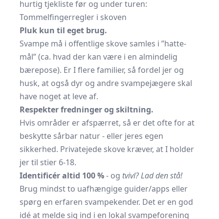
hurtig tjek­liste før og under turen:
Tommel­finger­regler i skoven
Pluk kun til eget brug.
Svampe må i offentlige skove samles i ”hatte­
mål” (ca. hvad der kan være i en almindelig
bærepose). Er I flere familier, så fordel jer og
husk, at også dyr og andre svampe­jægere skal
have noget at leve af.
Respekter fredninger og skiltning.
Hvis områder er afspærret, så er det ofte for at
beskytte sårbar natur - eller jeres egen
sikkerhed. Privatejede skove kræver, at I holder
jer til stier 6-18.
Identificér altid 100 %
- og
tvivl? Lad den stå!
Brug mindst to uafhængige guider/apps eller
spørg en erfaren svampekender. Det er en god
idé at melde sig ind i en lokal svampe­forening