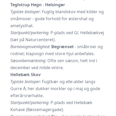
Teglstrup Hegn - Helsingør
Typiske biotoper:
Fugtig blandskov med kilder og
småmoser - gode forhold for østershat og
ametysthat.
Startpunkt/parkering:
P-plads ved Gl. Hellebækvej
(tæt på Naturcenteret).
Barnevognsvenlighed:
Begrænset
- småbroer og
rodnet; klapvogn med store hjul anbefales.
Sæsonbemærkning:
Ofte sen sæson, helt ind i
december ved milde vintre.
Hellebæk Skov
Typiske biotoper:
Fugtkær og elle-alder langs
Gurre Å; her dukker morkler op i maj og gode
efterårs­rørhatte.
Startpunkt/parkering:
P-plads ved Hellebæk
Kohave (Bøssemagergade).