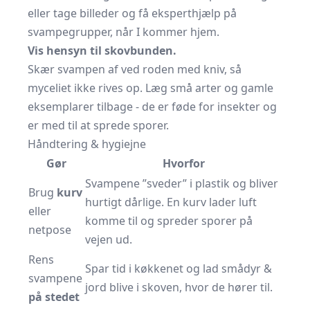
eller tage billeder og få ekspert­hjælp på
svampe­grupper, når I kommer hjem.
Vis hensyn til skovbunden.
Skær svampen af ved roden med kniv, så
myceliet ikke rives op. Læg små arter og gamle
eksemplarer tilbage - de er føde for insekter og
er med til at sprede sporer.
Håndtering & hygiejne
Gør
Hvorfor
Svampene ”sveder” i plastik og bliver
Brug
kurv
hurtigt dårlige. En kurv lader luft
eller
komme til og spreder sporer på
netpose
vejen ud.
Rens
Spar tid i køkkenet og lad smådyr &
svampene
jord blive i skoven, hvor de hører til.
på stedet