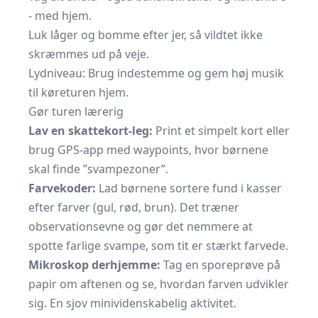
- med hjem.
Luk låger og bomme efter jer, så vildtet ikke
skræmmes ud på veje.
Lydniveau: Brug indestemme og gem høj musik
til køreturen hjem.
Gør turen lærerig
Lav en skattekort-leg:
Print et simpelt kort eller
brug GPS-app med waypoints, hvor børnene
skal finde ”svampezoner”.
Farvekoder:
Lad børnene sortere fund i kasser
efter farver (gul, rød, brun). Det træner
observationsevne og gør det nemmere at
spotte farlige svampe, som tit er stærkt farvede.
Mikroskop derhjemme:
Tag en spore­prøve på
papir om aftenen og se, hvordan farven udvikler
sig. En sjov mini­videnskabelig aktivitet.