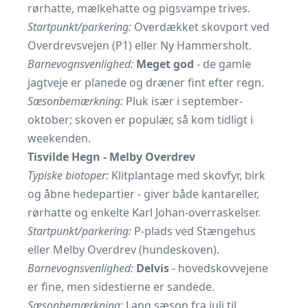
rørhatte, mælkehatte og pigsvampe trives.
Startpunkt/parkering:
Overdækket skovport ved
Overdrevsvejen (P1) eller Ny Hammersholt.
Barnevognsvenlighed:
Meget god
- de gamle
jagtveje er planede og dræner fint efter regn.
Sæsonbemærkning:
Pluk især i september-
oktober; skoven er populær, så kom tidligt i
weekenden.
Tisvilde Hegn - Melby Overdrev
Typiske biotoper:
Klitplantage med skovfyr, birk
og åbne hedepartier - giver både kantareller,
rørhatte og enkelte Karl Johan-overraskelser.
Startpunkt/parkering:
P-plads ved Stængehus
eller Melby Overdrev (hundeskoven).
Barnevognsvenlighed:
Delvis
- hoved­skovvejene
er fine, men side­stierne er sandede.
Sæsonbemærkning:
Lang sæson fra juli til