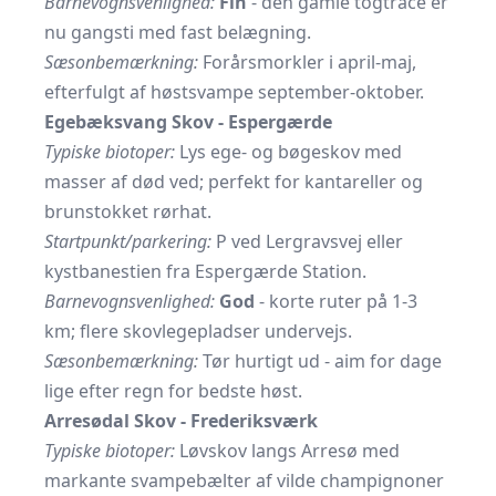
Barnevognsvenlighed:
Fin
- den gamle togtracé er
nu gangsti med fast belægning.
Sæsonbemærkning:
Forårsmorkler i april-maj,
efterfulgt af høstsvampe september-oktober.
Egebæksvang Skov - Espergærde
Typiske biotoper:
Lys ege- og bøgeskov med
masser af død ved; perfekt for kantareller og
brunstokket rørhat.
Startpunkt/parkering:
P ved Lergravsvej eller
kystbanestien fra Espergærde Station.
Barnevognsvenlighed:
God
- korte ruter på 1-3
km; flere skovlegepladser undervejs.
Sæsonbemærkning:
Tør hurtigt ud - aim for dage
lige efter regn for bedste høst.
Arresødal Skov - Frederiksværk
Typiske biotoper:
Løvskov langs Arresø med
markante svampebælter af vilde champignoner