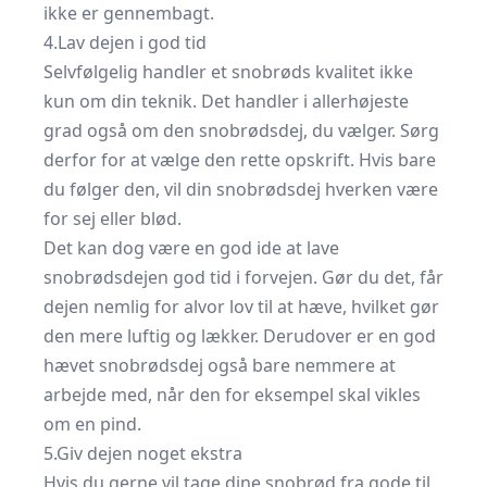
ikke er gennembagt.
4.Lav dejen i god tid
Selvfølgelig handler et snobrøds kvalitet ikke
kun om din teknik. Det handler i allerhøjeste
grad også om den
snobrødsdej
, du vælger. Sørg
derfor for at vælge den rette opskrift. Hvis bare
du følger den, vil din snobrødsdej hverken være
for sej eller blød.
Det kan dog være en god ide at lave
snobrødsdejen god tid i forvejen. Gør du det, får
dejen nemlig for alvor lov til at hæve, hvilket gør
den mere luftig og lækker. Derudover er en god
hævet snobrødsdej også bare nemmere at
arbejde med, når den for eksempel skal vikles
om en pind.
5.Giv dejen noget ekstra
Hvis du gerne vil tage dine snobrød fra gode til