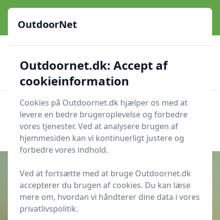
OutdoorNet - Inspiration, guides og grej til livet under åben
himmel
OutdoorNet
✅
🇩🇰
De bedste brands
Altid hurtig levering
Outdoornet.dk: Accept af
🛍️
🔐
23 produktyper
Sikker nethandel
👍
Verificerede webshops
cookieinformation
Cookies på Outdoornet.dk hjælper os med at
OutdoorNet
Men
levere en bedre brugeroplevelse og forbedre
Søg nu
vores tjenester. Ved at analysere brugen af
Søg nu
hjemmesiden kan vi kontinuerligt justere og
forbedre vores indhold.
Ved at fortsætte med at bruge Outdoornet.dk
accepterer du brugen af cookies. Du kan læse
Udgivet i
Camping
mere om, hvordan vi håndterer dine data i vores
privatlivspolitik.
5 gode tips til at lave det perfekte