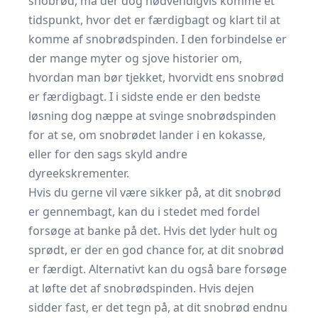
snobrød, må der dog nødvendigvis komme et
tidspunkt, hvor det er færdigbagt og klart til at
komme af snobrødspinden. I den forbindelse er
der mange myter og sjove historier om,
hvordan man bør tjekket, hvorvidt ens snobrød
er færdigbagt. I i sidste ende er den bedste
løsning dog næppe at svinge snobrødspinden
for at se, om snobrødet lander i en kokasse,
eller for den sags skyld andre
dyreekskrementer.
Hvis du gerne vil være sikker på, at dit snobrød
er gennembagt, kan du i stedet med fordel
forsøge at banke på det. Hvis det lyder hult og
sprødt, er der en god chance for, at dit snobrød
er færdigt. Alternativt kan du også bare forsøge
at løfte det af snobrødspinden. Hvis dejen
sidder fast, er det tegn på, at dit snobrød endnu