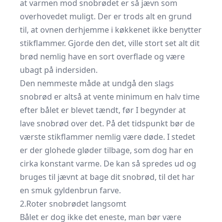
at varmen mod snobrødet er så jævn som
overhovedet muligt. Der er trods alt en grund
til, at ovnen derhjemme i køkkenet ikke benytter
stikflammer. Gjorde den det, ville stort set alt dit
brød nemlig have en sort overflade og være
ubagt på indersiden.
Den nemmeste måde at undgå den slags
snobrød er altså at vente minimum en halv time
efter bålet er blevet tændt, før I begynder at
lave snobrød over det. På det tidspunkt bør de
værste stikflammer nemlig være døde. I stedet
er der glohede gløder tilbage, som dog har en
cirka konstant varme. De kan så spredes ud og
bruges til jævnt at bage dit snobrød, til det har
en smuk gyldenbrun farve.
2.Roter snobrødet langsomt
Bålet er dog ikke det eneste, man bør være