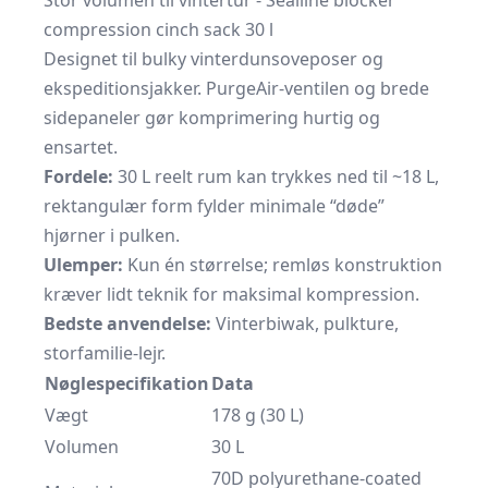
Stor volumen til vintertur - Sealline blocker
compression cinch sack 30 l
Designet til bulky vinterdunsoveposer og
ekspeditionsjakker. PurgeAir-ventilen og brede
sidepaneler gør komprimering hurtig og
ensartet.
Fordele:
30 L reelt rum kan trykkes ned til ~18 L,
rektangulær form fylder minimale “døde”
hjørner i pulken.
Ulemper:
Kun én størrelse; remløs konstruktion
kræver lidt teknik for maksimal kompression.
Bedste anvendelse:
Vinterbiwak, pulkture,
storfamilie-lejr.
Nøglespecifikation
Data
Vægt
178 g (30 L)
Volumen
30 L
70D polyurethane-coated