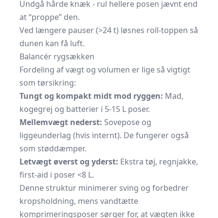
Undgå hårde knæk - rul hellere posen jævnt end
at “proppe” den.
Ved længere pauser (>24 t) løsnes roll-toppen så
dunen kan få luft.
Balancér rygsækken
Fordeling af vægt og volumen er lige så vigtigt
som tørsikring:
Tungt og kompakt midt mod ryggen:
Mad,
kogegrej og batterier i 5-15 L poser.
Mellemvægt nederst:
Sovepose og
liggeunderlag
(hvis internt). De fungerer også
som støddæmper.
Letvægt øverst og yderst:
Ekstra tøj, regnjakke,
first-aid i poser <8 L.
Denne struktur minimerer sving og forbedrer
kropsholdning, mens vandtætte
komprimeringsposer sørger for, at vægten ikke