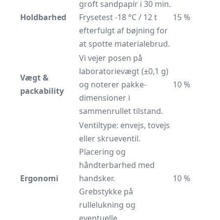
groft sandpapir i 30 min.
Holdbarhed
Frysetest -18 °C / 12 t
15 %
efterfulgt af bøjning for
at spotte materialebrud.
Vi vejer posen på
laboratorievægt (±0,1 g)
Vægt &
og noterer pakke­
10 %
packability
dimensioner i
sammenrullet tilstand.
Ventiltype: envejs, tovejs
eller skrueventil.
Placering og
håndterbarhed med
Ergonomi
handsker.
10 %
Grebstykke på
rullelukning og
eventuelle