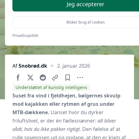
kompressionsventil
Jeg accepterer
Bloker brug af cookies
Privatlivspolitik
Af
Snobrød.dk
2. januar 2026
Understøttet af kunstig intelligens
Suset fra vind i fjeldhejen, bølgernes skvulp
mod kajakken eller rytmen af grus under
MTB-dækkene.
Uanset hvor du dyrker
friluftslivet, er der én fællesnævner:
alt bliver
vådt, hvis du ikke pakker rigtigt.
Den følelse af at
rulle soveposen ud og opdage, at den er klam af