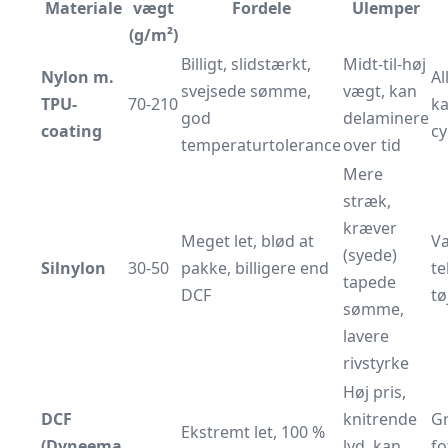
Materiale
vægt
Fordele
Ulemper
(g/m²)
Billigt, slidstærkt,
Midt-til-høj
Nylon m.
Al
svejsede sømme,
vægt, kan
TPU-
70-210
ka
god
delaminere
coating
cy
temperaturtolerance
over tid
Mere
stræk,
kræver
Meget let, blød at
Va
(syede)
Silnylon
30-50
pakke, billigere end
te
tapede
DCF
tø
sømme,
lavere
rivstyrke
Høj pris,
DCF
knitrende
G
Ekstremt let, 100 %
(Dyneema
lyd, kan
fo