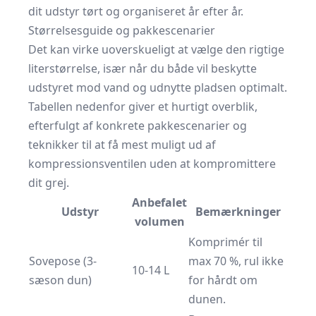
dit udstyr tørt og organiseret år efter år.
Størrelsesguide og pakkescenarier
Det kan virke uoverskueligt at vælge den rigtige
literstørrelse, især når du både vil beskytte
udstyret mod vand og udnytte plad­sen optimalt.
Tabellen nedenfor giver et hurtigt overblik,
efterfulgt af konkrete pakkescenarier og
teknikker til at få mest muligt ud af
kompressionsventilen uden at kompromittere
dit grej.
Anbefalet
Udstyr
Bemærkninger
volumen
Komprimér til
Sovepose (3-
max 70 %, rul ikke
10-14 L
sæson dun)
for hårdt om
dunen.