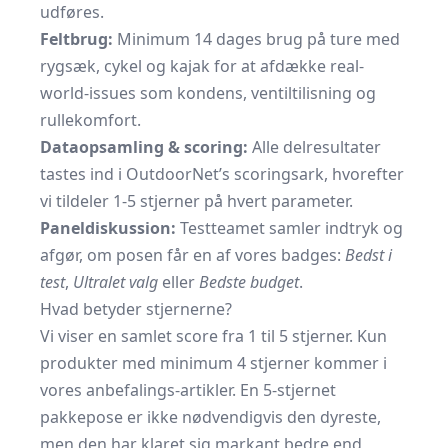
udføres.
Feltbrug:
Minimum 14 dages brug på ture med
rygsæk, cykel og kajak for at afdække real-
world-issues som kondens, ventil­tilisning og
rullekomfort.
Dataopsamling & scoring:
Alle delresultater
tastes ind i OutdoorNet’s scoringsark, hvorefter
vi tildeler 1-5 stjerner på hvert parameter.
Paneldiskussion:
Testteamet samler indtryk og
afgør, om posen får en af vores badges:
Bedst i
test
,
Ultralet valg
eller
Bedste budget
.
Hvad betyder stjernerne?
Vi viser en samlet score fra 1 til 5 stjerner. Kun
produkter med minimum 4 stjerner kommer i
vores anbefalings-artikler. En 5-stjernet
pakkepose er ikke nødvendigvis den dyreste,
men den har klaret sig markant bedre end