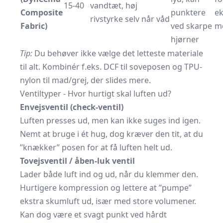
15-40
vandtæt, høj
Composite
punktere
ek
rivstyrke selv når våd
Fabric)
ved skarpe
m
hjørner
Tip:
Du behøver ikke vælge det letteste materiale
til alt. Kombinér f.eks. DCF til soveposen og TPU-
nylon til mad/grej, der slides mere.
Ventiltyper - Hvor hurtigt skal luften ud?
Envejsventil (check-ventil)
Luften presses ud, men kan ikke suges ind igen.
Nemt at bruge i ét hug, dog kræver den tit, at du
”knækker” posen for at få luften helt ud.
Tovejsventil / åben-luk ventil
Lader både luft ind og ud, når du klemmer den.
Hurtigere kompression og lettere at ”pumpe”
ekstra skumluft ud, især med store volumener.
Kan dog være et svagt punkt ved hårdt