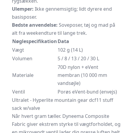
rygsækken.
Ulemper:
Ikke gennemsigtig; lidt dyrere end
basisposer.
Bedste anvendelse:
Soveposer, tøj og mad på
alt fra weekendture til lange trek.
Nøglespecifikation
Data
Vægt
102 g (14 L)
Volumen
5 / 8 / 13 / 20 / 30 L
70D nylon + eVent
Materiale
membran (10 000 mm
vandsøjle)
Ventil
Porøs eVent-bund (envejs)
Ultralet - Hyperlite mountain gear dcf11 stuff
sack w/valve
Når hvert gram tæller. Dyneema Composite
Fabric giver ekstrem styrke til vægtforholdet, og
en mikrovendt ventil lader dig presse luften helt