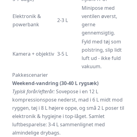
Minipose med
Elektronik &
ventilen øverst,
2-3 L
powerbank
gerne
gennemsigtig.
Fyld med tøj som
polstring, slip lidt
Kamera + objektiv
3-5 L
luft ud - ikke fuld
vakuum.
Pakkescenarier
Weekend-vandring (30-40 L rygsæk)
Typisk forår/efterår:
Sovepose i en 12 L
kompressionspose nederst, mad i 6 L midt mod
ryggen, tøj i 8 L højere oppe, og små 2 L poser til
elektronik & hygiejne i top-låget. Samlet
luftbesparelse: 3-4 L sammenlignet med
almindelige drybags.