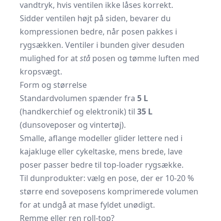
vandtryk, hvis ventilen ikke låses korrekt.
Sidder ventilen højt på siden, bevarer du
kompressionen bedre, når posen pakkes i
rygsækken. Ventiler i bunden giver desuden
mulighed for at
stå
posen og tømme luften med
kropsvægt.
Form og størrelse
Standardvolumen spænder fra
5 L
(handkerchief og elektronik) til
35 L
(dunsoveposer og vintertøj).
Smalle, aflange modeller glider lettere ned i
kajakluge eller cykeltaske, mens brede, lave
poser passer bedre til top-loader rygsække.
Til dunprodukter: vælg en pose, der er 10-20 %
større end soveposens komprimerede volumen
for at undgå at mase fyldet unødigt.
Remme eller ren roll-top?