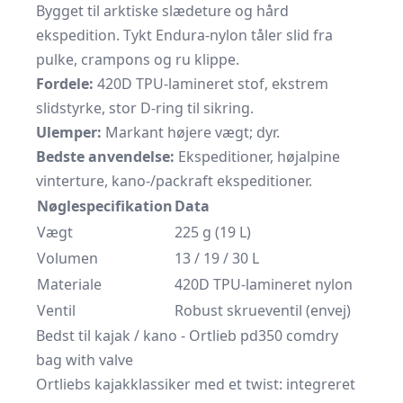
Bygget til arktiske slædeture og hård
ekspedition. Tykt Endura-nylon tåler slid fra
pulke, crampons og ru klippe.
Fordele:
420D TPU-lamineret stof, ekstrem
slidstyrke, stor D-ring til sikring.
Ulemper:
Markant højere vægt; dyr.
Bedste anvendelse:
Ekspeditioner, højalpine
vinterture, kano-/packraft ekspeditioner.
Nøglespecifikation
Data
Vægt
225 g (19 L)
Volumen
13 / 19 / 30 L
Materiale
420D TPU-lamineret nylon
Ventil
Robust skrueventil (envej)
Bedst til kajak / kano - Ortlieb pd350 comdry
bag with valve
Ortliebs kajakklassiker med et twist: integreret