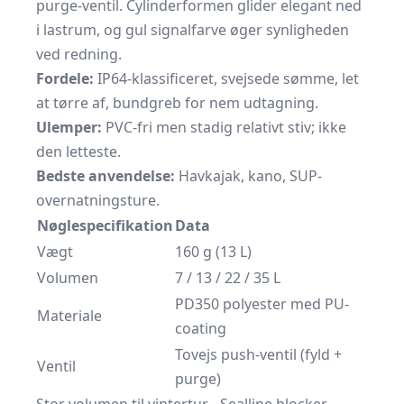
purge-ventil. Cylinderformen glider elegant ned
i lastrum, og gul signalfarve øger synligheden
ved redning.
Fordele:
IP64-klassificeret, svejsede sømme, let
at tørre af, bundgreb for nem udtagning.
Ulemper:
PVC-fri men stadig relativt stiv; ikke
den letteste.
Bedste anvendelse:
Havkajak, kano, SUP-
overnatningsture.
Nøglespecifikation
Data
Vægt
160 g (13 L)
Volumen
7 / 13 / 22 / 35 L
PD350 polyester med PU-
Materiale
coating
Tovejs push-ventil (fyld +
Ventil
purge)