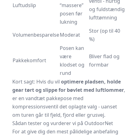
ventil - hurtig
Luftudslip
“massere”
og fuldstændig
posen før
lufttømning
lukning
Stor (op til 40
Volumenbesparelse
Moderat
%)
Posen kan
være
Bliver flad og
Pakkekomfort
klodset og
formbar
rund
Kort sagt: Hvis du vil
optimere pladsen, holde
gear tørt og slippe for bøvlet med luftlommer
,
er en vandtæt pakkepose med
kompressionsventil det oplagte valg - uanset
om turen går til fjeld, fjord eller grusvej.
Sådan tester og vurderer vi på OutdoorNet
For at give dig den mest pålidelige anbefaling