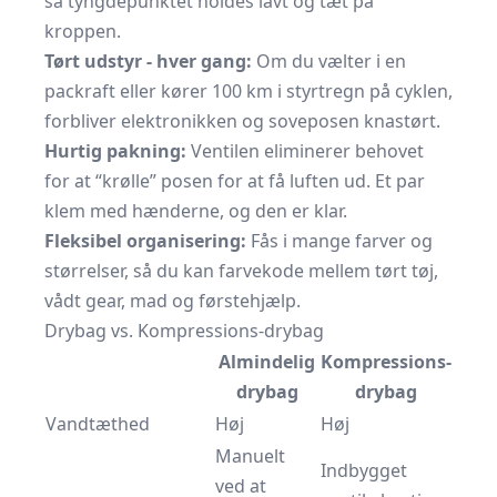
så tyngdepunktet holdes lavt og tæt på
kroppen.
Tørt udstyr - hver gang:
Om du vælter i en
packraft eller kører 100 km i styrtregn på cyklen,
forbliver elektronikken og soveposen knastørt.
Hurtig pakning:
Ventilen eliminerer behovet
for at “krølle” posen for at få luften ud. Et par
klem med hænderne, og den er klar.
Fleksibel organisering:
Fås i mange farver og
størrelser, så du kan farvekode mellem tørt tøj,
vådt gear, mad og førstehjælp.
Drybag vs. Kompressions-drybag
Almindelig
Kompressions-
drybag
drybag
Vandtæthed
Høj
Høj
Manuelt
Indbygget
ved at