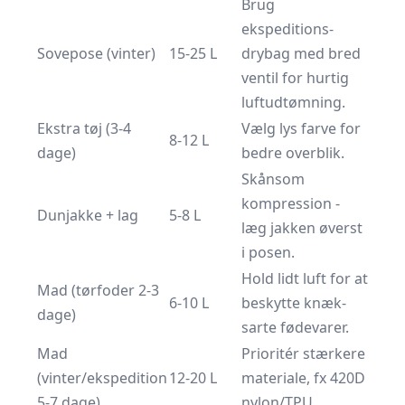
Brug
ekspeditions-
Sovepose (vinter)
15-25 L
drybag med bred
ventil for hurtig
luftudtømning.
Ekstra tøj (3-4
Vælg lys farve for
8-12 L
dage)
bedre overblik.
Skånsom
kompression -
Dunjakke + lag
5-8 L
læg jakken øverst
i posen.
Hold lidt luft for at
Mad (tørfoder 2-3
6-10 L
beskytte knæk­
dage)
sarte fødevarer.
Mad
Prioritér stærkere
(vinter/ekspedition
12-20 L
materiale, fx 420D
5-7 dage)
nylon/TPU.