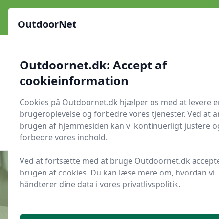
OutdoorNet - Inspiration, guides og grej til livet under åben
himmel
OutdoorNet
✅
🇩🇰
De bedste brands
Altid hurtig levering
Outdoornet.dk: Accept af
🛍️
🔐
23 produktyper
Sikker nethandel
👍
Verificerede webshops
cookieinformation
Cookies på Outdoornet.dk hjælper os med at levere e
OutdoorNet
Men
brugeroplevelse og forbedre vores tjenester. Ved at a
Søg nu
brugen af hjemmesiden kan vi kontinuerligt justere o
Søg nu
forbedre vores indhold.
Ved at fortsætte med at bruge Outdoornet.dk accept
brugen af cookies. Du kan læse mere om, hvordan vi
håndterer dine data i vores privatlivspolitik.
Udgivet i
Udstyr
7 vandtætte pakkeposer med