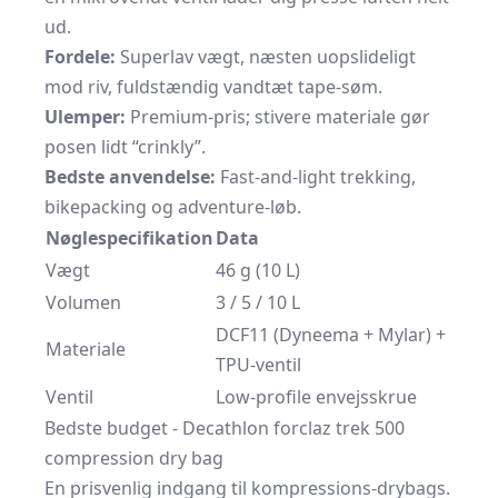
ud.
Fordele:
Superlav vægt, næsten uopslideligt
mod riv, fuldstændig vandtæt tape-søm.
Ulemper:
Premium-pris; stivere materiale gør
posen lidt “crinkly”.
Bedste anvendelse:
Fast-and-light trekking,
bikepacking og adventure-løb.
Nøglespecifikation
Data
Vægt
46 g (10 L)
Volumen
3 / 5 / 10 L
DCF11 (Dyneema + Mylar) +
Materiale
TPU-ventil
Ventil
Low-profile envejsskrue
Bedste budget - Decathlon forclaz trek 500
compression dry bag
En prisvenlig indgang til kompressions-drybags.