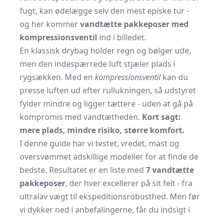
fugt, kan ødelægge selv den mest episke tur -
og her kommer
vand­tætte pakkeposer med
kompressionsventil
ind i billedet.
En klassisk drybag holder regn og bølger ude,
men den indespærrede luft stjæler plads i
rygsækken. Med en
kompressionsventil
kan du
presse luften ud efter rul­l­ukningen, så udstyret
fylder mindre og ligger tættere - uden at gå på
kompromis med vandtætheden.
Kort sagt:
mere plads, mindre risiko, større komfort.
I denne guide har vi testet, vredet, mast og
oversvømmet adskillige modeller for at finde de
bedste. Resultatet er en liste med
7 vandtætte
pakkeposer
, der hver excellerer på sit felt - fra
ultralav vægt til ekspeditionsrobusthed. Men før
vi dykker ned i anbefalingerne, får du indsigt i