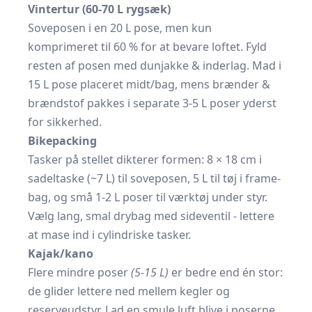
Vintertur (60-70 L rygsæk)
Soveposen i en 20 L pose, men kun
komprimeret til 60 % for at bevare loftet. Fyld
resten af posen med dunjakke & inderlag. Mad i
15 L pose placeret midt/bag, mens brænder &
brændstof pakkes i separate 3-5 L poser yderst
for sikkerhed.
Bikepacking
Tasker på stellet dikterer formen: 8 × 18 cm i
sadeltaske (~7 L) til soveposen, 5 L til tøj i frame-
bag, og små 1-2 L poser til værktøj under styr.
Vælg lang, smal
drybag
med sideventil - lettere
at mase ind i cylindriske tasker.
Kajak/kano
Flere mindre poser
(5-15 L)
er bedre end én stor:
de glider lettere ned mellem kegler og
reserveudstyr. Lad en smule luft blive i poserne