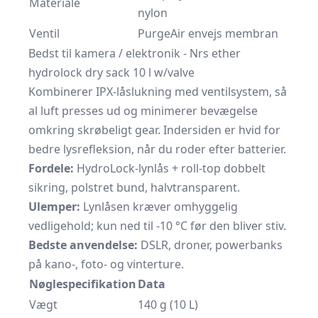
Materiale
nylon
Ventil
PurgeAir envejs membran
Bedst til kamera / elektronik - Nrs ether
hydrolock dry sack 10 l w/valve
Kombinerer IPX-låslukning med ventilsystem, så
al luft presses ud og minimerer bevægelse
omkring skrøbeligt gear. Indersiden er hvid for
bedre lysrefleksion, når du roder efter batterier.
Fordele:
HydroLock-lynlås + roll-top dobbelt
sikring, polstret bund, halvtransparent.
Ulemper:
Lynlåsen kræver omhyggelig
vedligehold; kun ned til ‑10 °C før den bliver stiv.
Bedste anvendelse:
DSLR, droner, powerbanks
på kano-, foto- og vinterture.
Nøglespecifikation
Data
Vægt
140 g (10 L)