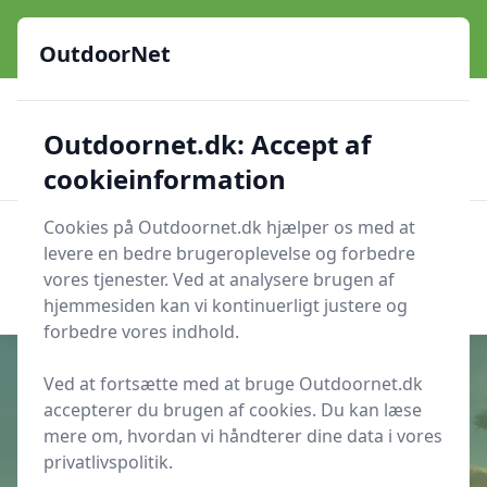
OutdoorNet - Inspiration, guides og grej til livet under åben
himmel
OutdoorNet
✅
🇩🇰
De bedste brands
Altid hurtig levering
Outdoornet.dk: Accept af
🛍️
🔐
23 produktyper
Sikker nethandel
👍
Verificerede webshops
cookieinformation
Cookies på Outdoornet.dk hjælper os med at
OutdoorNet
Men
levere en bedre brugeroplevelse og forbedre
Søg nu
vores tjenester. Ved at analysere brugen af
Søg nu
hjemmesiden kan vi kontinuerligt justere og
forbedre vores indhold.
Ved at fortsætte med at bruge Outdoornet.dk
accepterer du brugen af cookies. Du kan læse
Udgivet i
Camping
mere om, hvordan vi håndterer dine data i vores
privatlivspolitik.
9 gode råd når du skal på telttur i