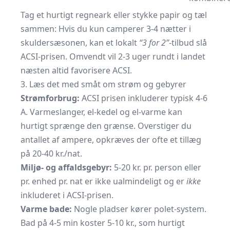
Tag et hurtigt regneark eller stykke papir og tæl
sammen: Hvis du kun camperer 3-4 nætter i
skuldersæsonen, kan et lokalt
“3 for 2”
-tilbud slå
ACSI-prisen. Omvendt vil 2-3 uger rundt i landet
næsten altid favorisere ACSI.
3. Læs det med småt om strøm og gebyrer
Strømforbrug:
ACSI prisen inkluderer typisk 4-6
A. Varmeslanger, el-kedel og el-varme kan
hurtigt sprænge den grænse. Overstiger du
antallet af ampere, opkræves der ofte et tillæg
på 20-40 kr./nat.
Miljø- og affaldsgebyr:
5-20 kr. pr. person eller
pr. enhed pr. nat er ikke ualmindeligt og er
ikke
inkluderet i ACSI-prisen.
Varme bade:
Nogle pladser kører polet-system.
Bad på 4-5 min koster 5-10 kr., som hurtigt