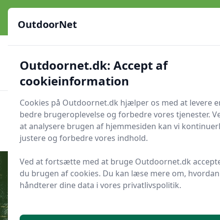
OutdoorNet - Inspiration, guides og grej til livet under åben
himmel
OutdoorNet
✅
🇩🇰
De bedste brands
Altid hurtig levering
Outdoornet.dk: Accept af
🛍️
🔐
23 produktyper
Sikker nethandel
👍
Verificerede webshops
cookieinformation
Cookies på Outdoornet.dk hjælper os med at levere e
OutdoorNet
Men
bedre brugeroplevelse og forbedre vores tjenester. V
Søg nu
at analysere brugen af hjemmesiden kan vi kontinuerl
Søg nu
justere og forbedre vores indhold.
Ved at fortsætte med at bruge Outdoornet.dk accept
du brugen af cookies. Du kan læse mere om, hvordan 
håndterer dine data i vores privatlivspolitik.
Udgivet i
Camping
ACSI-rabat på danske