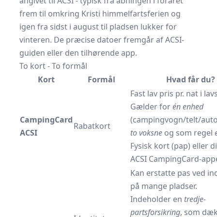
angivet til ACSI - typisk fra åbningen i foråret
frem til omkring Kristi himmelfartsferien og
igen fra sidst i august til pladsen lukker for
vinteren. De præcise datoer fremgår af ACSI-
guiden eller den tilhørende app.
To kort - To formål
Kort
Formål
Hvad får du?
Fast lav pris pr. nat i l
Gælder for
én enhed
CampingCard
(campingvogn/telt/aut
Rabatkort
ACSI
to voksne
og som regel
Fysisk kort (pap) eller di
ACSI CampingCard-app
Kan erstatte pas ved in
på mange pladser.
Indeholder en
tredje­
partsforsikring
, som dæ