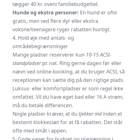
lægger 40 kr. oveni familiebudgettet.
Hunde og ekstra personer:
En hund er ofte
gratis, men ved flere dyr eller ekstra
voksne/teenagere ryger rabatten hurtigt.
4. Hold øje med antals- og
områdebegrænsninger
Mange pladser reserverer kun
10-15 ACSI-
standpladser
pr. nat. Ring gerne dagen før eller
nævn ved online-booking, at du bruger ACSI, så
receptionen kan sætte dig på den rigtige plads.
Luksus- eller komfortpladser er som regel ikke
omfattet. Vil du have eget bad eller 16 A strøm,
må du betale differencen.
Nogle pladser kræver, at du
tjekker ind
inden et
bestemt klokkeslæt for at få rabatten. Det står
ofte med småt i appen.
5. Gode vaner for budget og planlægning i