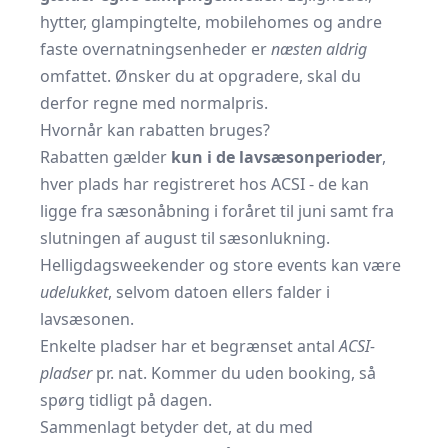
hytter, glamping­telte, mobilehomes og andre
faste overnatnings­enheder er
næsten aldrig
omfattet. Ønsker du at opgradere, skal du
derfor regne med normal­pris.
Hvornår kan rabatten bruges?
Rabatten gælder
kun i de lavsæson­perioder
,
hver plads har registreret hos ACSI - de kan
ligge fra sæson­åbning i foråret til juni samt fra
slutningen af august til sæson­lukning.
Helligdags­weekender og store events kan være
udelukket
, selvom datoen ellers falder i
lavsæsonen.
Enkelte pladser har et begrænset antal
ACSI-
pladser
pr. nat. Kommer du uden booking, så
spørg tidligt på dagen.
Sammenlagt betyder det, at du med