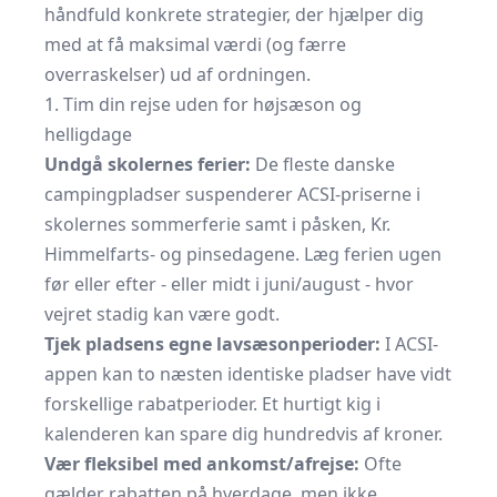
håndfuld konkrete strategier, der hjælper dig
med at få maksimal værdi (og færre
overraskelser) ud af ordningen.
1. Tim din rejse uden for højsæson og
helligdage
Undgå skolernes ferier:
De fleste danske
campingpladser suspenderer ACSI-priserne i
skolernes sommerferie samt i påsken, Kr.
Himmelfarts- og pinsedagene. Læg ferien ugen
før eller efter - eller midt i juni/august - hvor
vejret stadig kan være godt.
Tjek pladsens egne lavsæsonperioder:
I ACSI-
appen kan to næsten identiske pladser have vidt
forskellige rabatperioder. Et hurtigt kig i
kalenderen kan spare dig hundredvis af kroner.
Vær fleksibel med ankomst/afrejse:
Ofte
gælder rabatten på hverdage, men ikke