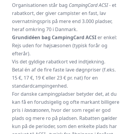
Organisationen står bag
CampingCard ACSI
- et
rabatkort, der giver campister en fast, lav
overnatningspris på mere end 3.000 pladser,
heraf omkring 70 i Danmark.
Grundidéen bag CampingCard ACSI
er enkel:
Rejs uden for højsæsonen (typisk forår og
efterår).
Vis det gyldige rabatkort ved indtjekning.
Betal én af de fire faste lave døgnpriser (f.eks.
15 €, 17 €, 19 € eller 23 € pr. nat) for en
standardcampingenhed.
For danske campingpladser betyder det, at du
kan få en forudsigelig og ofte markant billigere
pris i
lavsæsonen
, hvor der som regel er god
plads og mere ro på pladsen. Rabatten gælder
kun på de perioder, som den enkelte plads har