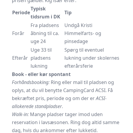
prisen gælder. Kig især efter:
Typisk
Periode
Tip
tidsrum i DK
Fra pladsens
Undgå Kristi
Forår
åbning til ca.
Himmelfarts- og
uge 24
pinsedage
Uge 33 til
Spørg til eventuel
Efterår
pladsens
lukning under skolernes
lukning
efterårsferie
Book - eller kør spontant
Forhåndsbooking:
Ring eller mail til pladsen og
oplys, at du vil benytte CampingCard ACSI. Få
bekræftet pris, periode og om der er
ACSI-
allokerede standpladser
.
Walk-in:
Mange pladser tager imod uden
reservation i lavsæsonen. Ring dog altid samme
dag, hvis du ankommer efter lukketid.