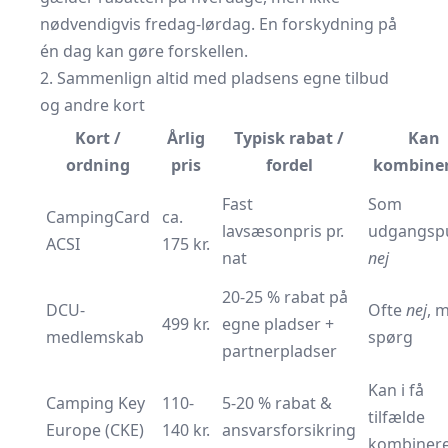
nødvendigvis fredag-lørdag. En forskydning på
én dag kan gøre forskellen.
2. Sammenlign altid med pladsens egne tilbud
og andre kort
Kort /
Årlig
Typisk rabat /
Kan
ordning
pris
fordel
kombiner
Fast
Som
CampingCard
ca.
lavsæsonpris pr.
udgangsp
ACSI
175 kr.
nat
nej
20-25 % rabat på
DCU-
Ofte
nej
, 
499 kr.
egne pladser +
medlemskab
spørg
partnerpladser
Kan i få
Camping Key
110-
5-20 % rabat &
tilfælde
Europe (CKE)
140 kr.
ansvarsforsikring
kombiner