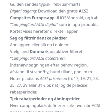
Guiden sendes typisk i februar-marts.
Digital adgang:
Download den gratis
ACSI
Campsites Europe-app
til iOS/Android, og køb
“CampingCard ACSI digital”
som in-app-produkt.
Kortet vises herefter direkte i appen.
Søg og filtrér danske pladser
Åbn appen eller slå op i guiden:
Vælg land
Danmark
og aktivér filteret
“CampingCard ACSI accepteres”
.
Indsnævr søgningen efter behov: region,
afstand til strand/by, hund tilladt, pool m.m.
Notér pladsens
ACSI-prisniveau
(fx 17, 19, 21, 23,
25, 27, 29 eller 31 € pr. nat) og de præcise
rabatperioder.
Tjek rabatperioder og åbningstider
Hver campingplads definerer selv, hvornår ACSI-