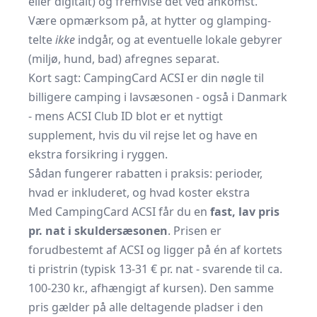
eller digitalt) og fremvise det ved ankomst.
Være opmærksom på, at hytter og glamping-
telte
ikke
indgår, og at eventuelle lokale gebyrer
(miljø, hund, bad) afregnes separat.
Kort sagt: CampingCard ACSI er din nøgle til
billigere camping i lavsæsonen - også i Danmark
- mens ACSI Club ID blot er et nyttigt
supplement, hvis du vil rejse let og have en
ekstra forsikring i ryggen.
Sådan fungerer rabatten i praksis: perioder,
hvad er inkluderet, og hvad koster ekstra
Med CampingCard ACSI får du en
fast, lav pris
pr. nat i skuldersæsonen
. Prisen er
forudbestemt af ACSI og ligger på én af kortets
ti pris­trin (typisk 13-31 € pr. nat - svarende til ca.
100-230 kr., afhængigt af kursen). Den samme
pris gælder på alle deltagende pladser i den