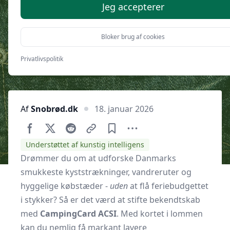
campingpladser - sådan fungerer
Jeg accepterer
ordningen
Bloker brug af cookies
Privatlivspolitik
Af
Snobrød.dk
18. januar 2026
Understøttet af kunstig intelligens
Drømmer du om at udforske Danmarks
smukkeste kyststrækninger, vandreruter og
hyggelige købstæder -
uden
at flå feriebudgettet
i stykker? Så er det værd at stifte bekendtskab
med
CampingCard ACSI
. Med kortet i lommen
kan du nemlig få markant lavere