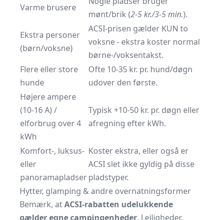
Nogle pladser bruger
Varme brusere
mønt/brik (
2-5 kr./3-5 min.
).
ACSI-prisen gælder KUN to
Ekstra personer
voksne - ekstra koster normal
(børn/voksne)
børne-/voksen­takst.
Flere eller store
Ofte 10-35 kr. pr. hund/døgn
hunde
udover den første.
Højere ampere
(10-16 A) /
Typisk +10-50 kr. pr. døgn eller
elforbrug over 4
afregning efter kWh.
kWh
Komfort-, luksus-
Koster ekstra, eller også er
eller
ACSI slet ikke gyldig på disse
panoramapladser
pladstyper.
Hytter, glamping & andre overnatningsformer
Bemærk, at
ACSI-rabatten udelukkende
gælder egne camping­enheder
. Lejligheder,