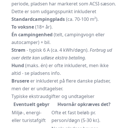
periode, pladsen har markeret som ACSI-sæson.
Dette er som udgangspunkt inkluderet
Standardcampingplads
(ca. 70-100 m²).
To voksne
(18+ år).
Én camping­enhed
(telt, campingvogn eller
autocamper) + bil.
Strøm
- typisk 6 A (ca. 4 kWh/døgn).
Forbrug ud
over dette kan udløse ekstra betaling.
Hund
(maks. én) er ofte inkluderet, men ikke
altid - se pladsens info.
Brusere
er inkluderet på flere danske pladser,
men der er undtagelser.
Typiske ekstraudgifter og undtagelser
Eventuelt gebyr
Hvornår opkræves det?
Miljø-, energi-
Ofte et fast beløb pr.
eller turistafgift
person/døgn (5-30 kr.).