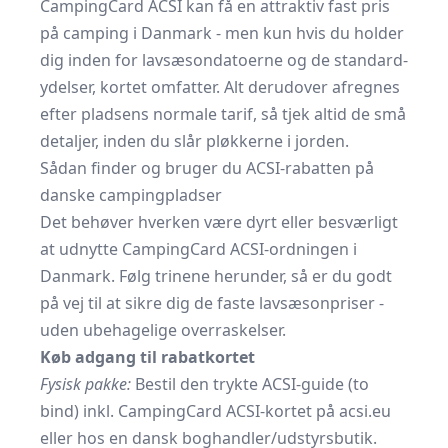
CampingCard ACSI kan få en attraktiv fast pris
på camping i Danmark - men kun hvis du holder
dig inden for lavsæson­datoerne og de standard­
ydelser, kortet omfatter. Alt derudover afregnes
efter pladsens normale tarif, så tjek altid de små
detaljer, inden du slår pløkkerne i jorden.
Sådan finder og bruger du ACSI-rabatten på
danske campingpladser
Det behøver hverken være dyrt eller besværligt
at udnytte CampingCard ACSI-ordningen i
Danmark. Følg trinene herunder, så er du godt
på vej til at sikre dig de faste lavsæsonpriser -
uden ubehagelige overraskelser.
Køb adgang til rabatkortet
Fysisk pakke:
Bestil den trykte ACSI-guide (to
bind) inkl. CampingCard ACSI-kortet på acsi.eu
eller hos en dansk boghandler/udstyrsbutik.