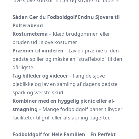
lave sjove konkurrencer og straffe for tabere.
Sådan Gør du Fodboldgolf Endnu Sjovere til
Polterabend
Kostumetema
– Klæd brudgommen eller
bruden ud i sjove kostumer.
Præmier til vinderen
– Lav en præmie til den
bedste spiller og måske en “straffebold” til den
dårligste.
Tag billeder og videoer
– Fang de sjove
øjeblikke og lav en samling af dagens bedste
spark og værste skud.
Kombiner med en hyggelig picnic eller øl-
smagning
– Mange fodboldgolf baner tilbyder
faciliteter til grill eller afslapning bagefter.
Fodboldgolf for Hele Familien – En Perfekt