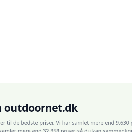
å outdoornet.dk
er til de bedste priser. Vi har samlet mere end 9.630
 samlet mere end 32.358 priser, så du kan sammenligne