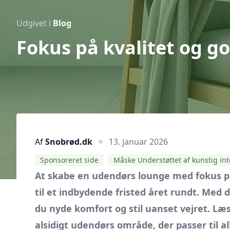
Udgivet i
Blog
Fokus på kvalitet og g
Af
Snobrød.dk
13. januar 2026
Sponsoreret side
Måske Understøttet af kunstig int
At skabe en udendørs lounge med fokus på
til et indbydende fristed året rundt. Me
du nyde komfort og stil uanset vejret. Læ
alsidigt udendørs område, der passer til all