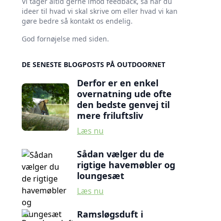
Vi tager altid gerne imod feedback, så har du
ideer til hvad vi skal skrive om eller hvad vi kan
gøre bedre så kontakt os endelig.
God fornøjelse med siden.
DE SENESTE BLOGPOSTS PÅ OUTDOORNET
Derfor er en enkel
overnatning ude ofte
den bedste genvej til
mere friluftsliv
Læs nu
Sådan vælger du de
rigtige havemøbler og
loungesæt
Læs nu
Ramsløgsduft i