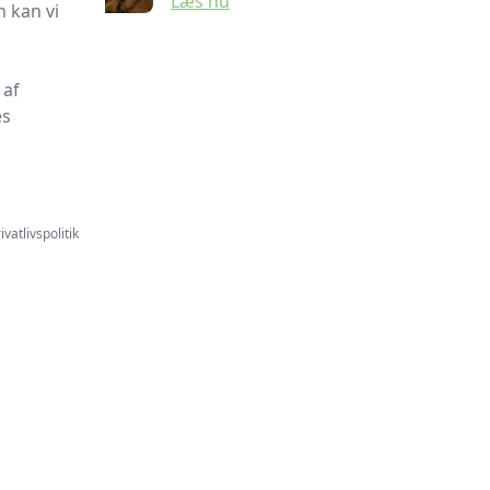
Læs nu
 kan vi
 af
es
ivatlivspolitik