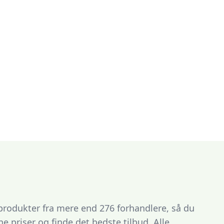
 produkter fra mere end 276 forhandlere, så du
 priser og finde det bedste tilbud. Alle