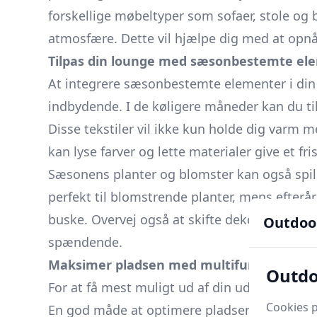
forskellige møbeltyper som sofaer, stole og 
atmosfære. Dette vil hjælpe dig med at opnå
Tilpas din lounge med sæsonbestemte el
At integrere sæsonbestemte elementer i di
indbydende. I de køligere måneder kan du ti
Disse tekstiler vil ikke kun holde dig var
kan lyse farver og lette materialer give et fri
Sæsonens planter og blomster kan også spille
perfekt til blomstrende planter, mens efterår
buske. Overvej også at skifte dekorationer
Outdoo
spændende.
Maksimer pladsen med multifunktionelle 
Outdo
For at få mest muligt ud af din udendørs pl
Cookies p
En god måde at optimere pladsen på er ved