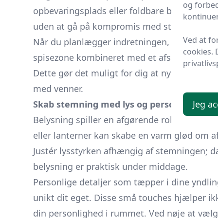
og forbed
opbevaringsplads eller foldbare borde. Diss
kontinuer
uden at gå på kompromis med stil eller komf
Ved at f
Når du planlægger indretningen, er det nytt
cookies. 
spisezone kombineret med et afslapningsområde
privatlivs
Dette gør det muligt for dig at nyde alt fra 
med venner.
Skab stemning med lys og personlige deta
Jeg ac
Belysning spiller en afgørende rolle i atmos
eller lanterner kan skabe en varm glød om
Justér lysstyrken afhængig af stemningen; dæ
belysning er praktisk under middage.
Personlige detaljer som tæpper i dine yndli
unikt dit eget. Disse små touches hjælper i
din personlighed i rummet. Ved nøje at vælge