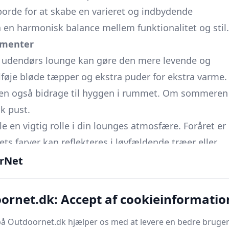
borde for at skabe en varieret og indbydende
 en harmonisk balance mellem funktionalitet og stil.
ementer
n udendørs lounge kan gøre den mere levende og
lføje bløde tæpper og ekstra puder for ekstra varme.
m men også bidrage til hyggen i rummet. Om sommeren
sk pust.
 en vigtig rolle i din lounges atmosfære. Foråret er
ets farver kan reflekteres i løvfældende træer eller
ne regelmæssigt for at holde rummet dynamisk og
rNet
løsninger
ornet.dk: Accept af cookieinformatio
ads bør du tænke over arrangementet af dine møbler.
å Outdoornet.dk hjælper os med at levere en bedre bruger
 brug af multifunktionelle møbler som bænke med