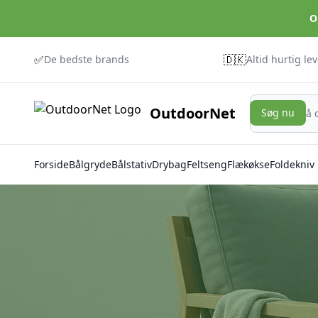
O
✅
🇩🇰
De bedste brands
Altid hurtig le
Søg nu
OutdoorNet
Søg nu
Forside
Bålgryde
Bålstativ
Drybag
Feltseng
Flækøkse
Foldekniv