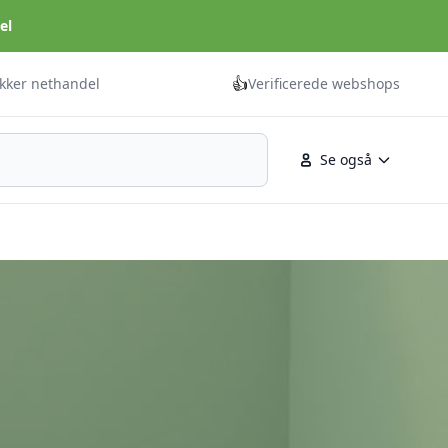
el
👍
ikker nethandel
Verificerede webshops
Se også