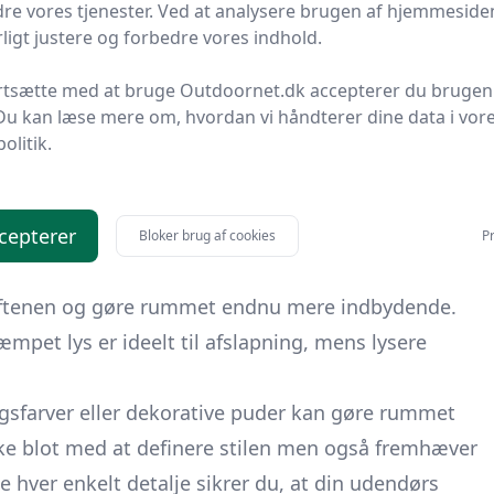
re vores tjenester. Ved at analysere brugen af hjemmesiden
e løsninger gør det nemt at omarrangere efter behov
ligt justere og forbedre vores indhold.
ort.
ortsætte med at bruge Outdoornet.dk accepterer du brugen
igt at overveje zoner indenfor din loungeområde. En
Du kan læse mere om, hvordan vi håndterer dine data i vor
 giver fleksibilitet til forskellige aktiviteter.
politik.
en stille aften med en bog til livlige sammenkomster
ljer
cepterer
Bloker brug af cookies
Pr
færen af din udendørs lounge. Brug af strenge lys
 aftenen og gøre rummet endnu mere indbydende.
mpet lys er ideelt til afslapning, mens lysere
ngsfarver eller dekorative puder kan gøre rummet
kke blot med at definere stilen men også fremhæver
 hver enkelt detalje sikrer du, at din udendørs