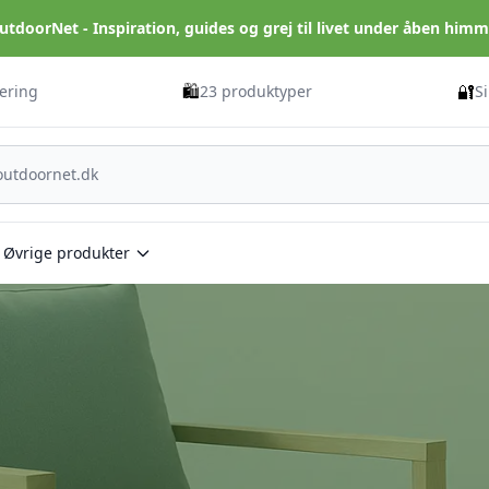
utdoorNet - Inspiration, guides og grej til livet under åben himm
🛍️
🔐
vering
23 produktyper
S
Øvrige produkter