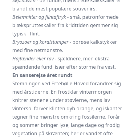
Søpindsvin
- de runde, mønstrede kalkskaller er
blandt de mest populære souvenirs.
Belemnitter og flintaftryk
- små, patronformede
blæksprutte­skaller fra kridttiden gemmer sig
typisk i flint.
Bryozoer og koralstumper
- porøse kalkstykker
med fine netmønstre.
Hajtænder eller rav
- sjældnere, men ekstra
spændende fund, især efter storme fra vest.
En sanserejse året rundt
Stemningen ved Ertebølle Hoved forandrer sig
med årstiderne. En frostklar vintermorgen
knitrer stenene under støvlerne, mens lav
vintersol farver klinten dyb orange, og iskanter
tegner fine mønstre omkring fossilerne. Forår
og sommer bringer lyse, lange dage og frodig
vegetation på skrænten; her er vandet ofte