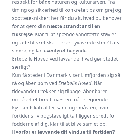
respekt for både naturen og kulturarven. Fra
timing og sikkerhed til konkrete tips om grej og
spotte­teknikker: her får du alt, hvad du behøver
for at gøre
din næste strandtur til en
tidsrejse
. Klar til at spænde vandtætte støvler
og lade blikket skanne de nyvaskede sten? Læs
videre, og lad eventyret begynde.
Ertebølle Hoved ved lavvande: hvad gør stedet
særligt?
Kun få steder i Danmark viser Limfjorden sig så
rå og åben som ved
Ertebølle Hoved
. Når
tidevandet trækker sig tilbage, åbenbarer
området et bredt, næsten måneregnende
kystlandskab af ler, sand og småsten, hvor
fortidens liv bogstaveligt talt ligger spredt for
fødderne af dig, klar til at blive samlet op.
Hvorfor er lavvande dit vindue til fortiden?