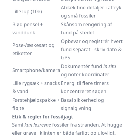
Afdæk fine detaljer i aftryk
Lille lup (10×)
og små fossiler
Blød pensel +
Skånsom rengøring af
vanddunk
fund på stedet
Opbevar og registrér hvert
Pose-/æskesæt og
fund separat - skriv dato &
etiketter
GPS
Dokumentér fund
in situ
Smartphone/kamera
og noter koordinater
Lille rygsæk + snacks
Energi til flere timers
& vand
koncentreret søgen
Førstehjælpspakke +
Basal sikkerhed og
fløjte
signalgivning
Etik & regler for fossiljagt
Saml
kun løsrevne
fossiler fra stranden. At hugge
eller grave i klinten er både farligt og ulovligt.