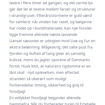
lavere i flere timer ad gangen, og det varme lys
gør det let at skelne mellem farver og strukturer
i strandgruset. Efterårsstormene er guld værd
for samlere: når vinden har raset, og bølgerne
har rodet op i bundmaterialet, kan nye fossiler
ligge fremme allerede næste lavvande.
Uanset sæsonen er udsigten mod Livø og Fur en
ekstra belønning. Mågeskrig, det salte pust fra
fjorden og duften af tang giver en sanselig
kulisse, mens du jagter sporene af Danmarks
fortid. Husk blot, at naturens rigdomme er en
lånt skat - nyd oplevelsen, men efterlad
stranden så uberørt som muligt.
Forberedelse: timing, sikkerhed og grej til
fossiljagt
En vellykket fossiljagt begynder allerede
hjemmefra. Når du forbereder turen til Ertebølle