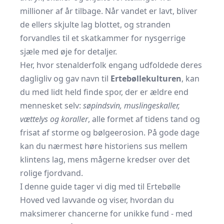
millioner af år tilbage. Når vandet er lavt, bliver
de ellers skjulte lag blottet, og stranden
forvandles til et skatkammer for nysgerrige
sjæle med øje for detaljer.
Her, hvor stenalderfolk engang udfoldede deres
dagligliv og gav navn til
Ertebøllekulturen
, kan
du med lidt held finde spor, der er ældre end
mennesket selv:
søpindsvin, muslingeskaller,
vættelys og koraller
, alle formet af tidens tand og
frisat af storme og bølgeerosion. På gode dage
kan du nærmest høre historiens sus mellem
klintens lag, mens mågerne kredser over det
rolige fjordvand.
I denne guide tager vi dig med til Ertebølle
Hoved ved lavvande og viser, hvordan du
maksimerer chancerne for unikke fund - med