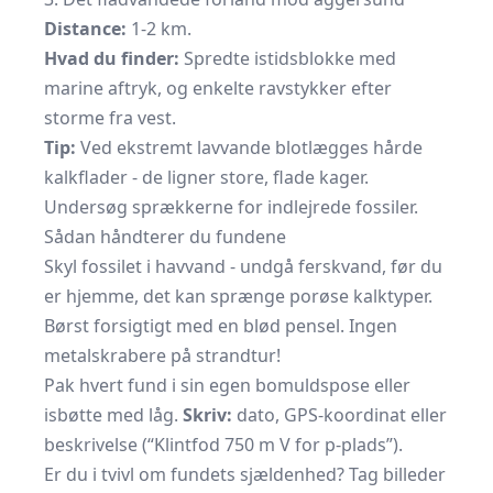
Distance:
1-2 km.
Hvad du finder:
Spredte istidsblokke med
marine aftryk, og enkelte ravstykker efter
storme fra vest.
Tip:
Ved ekstremt lavvande blotlægges hårde
kalkflader - de ligner store, flade kager.
Undersøg sprækkerne for indlejrede fossiler.
Sådan håndterer du fundene
Skyl fossilet i havvand - undgå ferskvand, før du
er hjemme, det kan sprænge porøse kalktyper.
Børst forsigtigt med en blød pensel. Ingen
metalskrabere på strandtur!
Pak hvert fund i sin egen bomuldspose eller
isbøtte med låg.
Skriv:
dato, GPS-koordinat eller
beskrivelse (“Klintfod 750 m V for p-plads”).
Er du i tvivl om fundets sjældenhed? Tag billeder