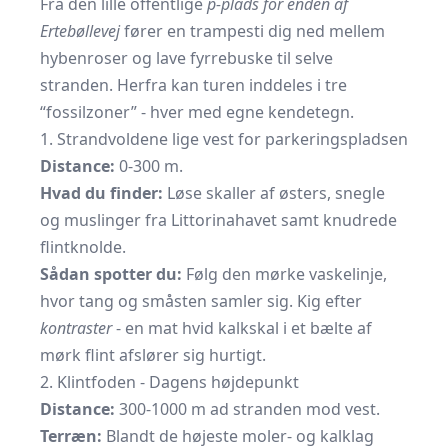
Fra den lille offentlige
p-plads for enden af
Ertebøllevej
fører en trampesti dig ned mellem
hybenroser og lave fyrrebuske til selve
stranden. Herfra kan turen inddeles i tre
“fossilzoner” - hver med egne kendetegn.
1. Strandvoldene lige vest for parkeringspladsen
Distance:
0-300 m.
Hvad du finder:
Løse skaller af østers, snegle
og muslinger fra Littorinahavet samt knudrede
flintknolde.
Sådan spotter du:
Følg den mørke vaskelinje,
hvor tang og småsten samler sig. Kig efter
kontraster
- en mat hvid kalkskal i et bælte af
mørk flint afslører sig hurtigt.
2. Klintfoden - Dagens højdepunkt
Distance:
300-1000 m ad stranden mod vest.
Terræn:
Blandt de højeste moler- og kalklag