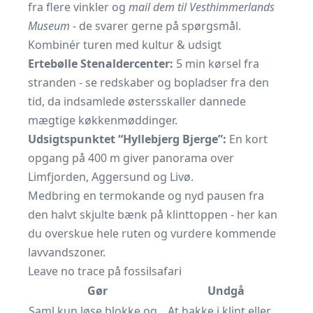
fra flere vinkler og
mail dem til Vesthimmerlands
Museum
- de svarer gerne på spørgsmål.
Kombinér turen med kultur & udsigt
Ertebølle Stenaldercenter:
5 min kørsel fra
stranden - se redskaber og bopladser fra den
tid, da indsamlede østersskaller dannede
mægtige køkkenmøddinger.
Udsigtspunktet “Hyllebjerg Bjerge”:
En kort
opgang på 400 m giver panorama over
Limfjorden, Aggersund og Livø.
Medbring en termokande og nyd pausen fra
den halvt skjulte bænk på klinttoppen - her kan
du overskue hele ruten og vurdere kommende
lavvandszoner.
Leave no trace på fossilsafari
Gør
Undgå
Saml kun løse blokke og
At hakke i klint eller