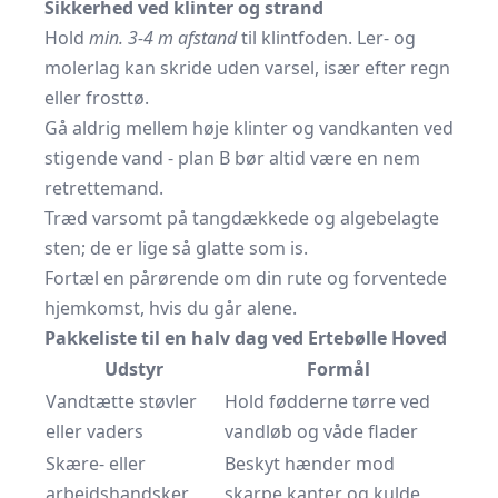
Sikkerhed ved klinter og strand
Hold
min. 3-4 m afstand
til klintfoden. Ler- og
molerlag kan skride uden varsel, især efter regn
eller frosttø.
Gå aldrig mellem høje klinter og vandkanten ved
stigende vand - plan B bør altid være en nem
retrettemand.
Træd varsomt på tangdækkede og algebelagte
sten; de er lige så glatte som is.
Fortæl en pårørende om din rute og forventede
hjemkomst, hvis du går alene.
Pakkeliste til en halv dag ved Ertebølle Hoved
Udstyr
Formål
Vandtætte støvler
Hold fødderne tørre ved
eller vaders
vandløb og våde flader
Skære- eller
Beskyt hænder mod
arbejdshandsker
skarpe kanter og kulde