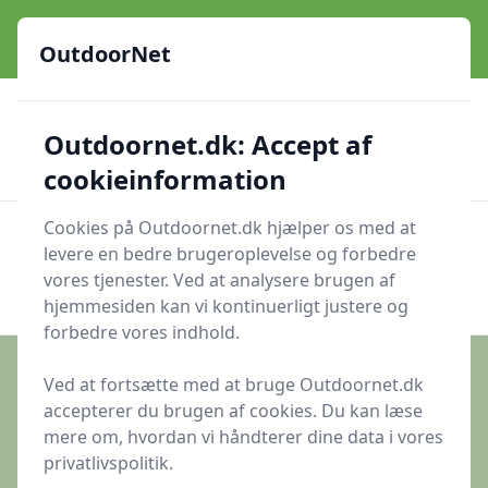
OutdoorNet - Inspiration, guides og grej til livet under åben
himmel
OutdoorNet
✅
🇩🇰
De bedste brands
Altid hurtig levering
Outdoornet.dk: Accept af
🛍️
🔐
23 produktyper
Sikker nethandel
👍
Verificerede webshops
cookieinformation
Cookies på Outdoornet.dk hjælper os med at
OutdoorNet
Men
levere en bedre brugeroplevelse og forbedre
Søg nu
vores tjenester. Ved at analysere brugen af
Søg nu
hjemmesiden kan vi kontinuerligt justere og
forbedre vores indhold.
Ved at fortsætte med at bruge Outdoornet.dk
accepterer du brugen af cookies. Du kan læse
Udgivet i
Inspiration
mere om, hvordan vi håndterer dine data i vores
privatlivspolitik.
Fossiljagt ved Ertebølle Hoved ved