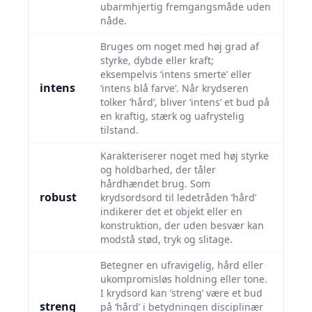
ubarmhjertig fremgangsmåde uden
nåde.
Bruges om noget med høj grad af
styrke, dybde eller kraft;
eksempelvis ‘intens smerte’ eller
intens
‘intens blå farve’. Når krydseren
tolker ’hård’, bliver ‘intens’ et bud på
en kraftig, stærk og uafrystelig
tilstand.
Karakteriserer noget med høj styrke
og holdbarhed, der tåler
hårdhændet brug. Som
robust
krydsordsord til ledetråden ’hård’
indikerer det et objekt eller en
konstruktion, der uden besvær kan
modstå stød, tryk og slitage.
Betegner en ufravigelig, hård eller
ukompromisløs holdning eller tone.
I krydsord kan ’streng’ være et bud
streng
på ‘hård’ i betydningen disciplinær