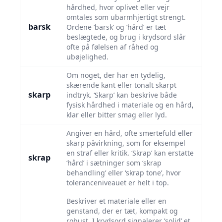
hårdhed, hvor oplivet eller vejr
omtales som ubarmhjertigt strengt.
barsk
Ordene ’barsk’ og ’hård’ er tæt
beslægtede, og brug i krydsord slår
ofte på følelsen af råhed og
ubøjelighed.
Om noget, der har en tydelig,
skærende kant eller tonalt skarpt
skarp
indtryk. ‘Skarp’ kan beskrive både
fysisk hårdhed i materiale og en hård,
klar eller bitter smag eller lyd.
Angiver en hård, ofte smertefuld eller
skarp påvirkning, som for eksempel
en straf eller kritik. ‘Skrap’ kan erstatte
skrap
‘hård’ i sætninger som ‘skrap
behandling’ eller ‘skrap tone’, hvor
toleranceniveauet er helt i top.
Beskriver et materiale eller en
genstand, der er tæt, kompakt og
robust. I krydsord signalerer ’solid’ et