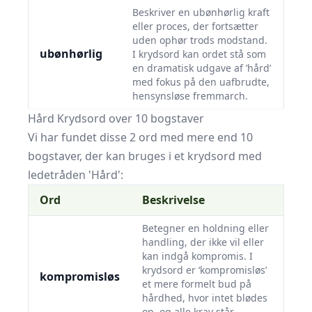
Beskriver en ubønhørlig kraft
eller proces, der fortsætter
uden ophør trods modstand.
ubønhørlig
I krydsord kan ordet stå som
en dramatisk udgave af ’hård’
med fokus på den uafbrudte,
hensynsløse fremmarch.
Hård Krydsord over 10 bogstaver
Vi har fundet disse 2 ord med mere end 10
bogstaver, der kan bruges i et krydsord med
ledetråden 'Hård':
Ord
Beskrivelse
Betegner en holdning eller
handling, der ikke vil eller
kan indgå kompromis. I
krydsord er ‘kompromisløs’
kompromisløs
et mere formelt bud på
hårdhed, hvor intet blødes
op, og alle krav står