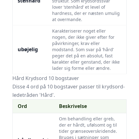
stenhård
struktur. Som krydsordssvar
lover ‘stenhård’ et level of
hardness, der er næsten umulig
at overmande.
Karakteriserer noget eller
nogen, der ikke giver efter for
påvirkninger, krav eller
ubøjelig
modstand. Som svar på ’hård’
peger det på en absolut, fast
karakter eller genstand, der ikke
lader sig forme eller ændre.
Hård Krydsord 10 bogstaver
Disse 4 ord på 10 bogstaver passer til krydsord-
ledetråden 'Hård'.
Ord
Beskrivelse
Om behandling eller greb,
der er hårdt, ufølsomt og til
tider grænseoverskridende.
Bruges i sætninger som