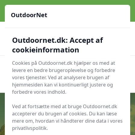
OutdoorNet - Inspiration, guides og grej til livet under åben
himmel
OutdoorNet
✅
🇩🇰
De bedste brands
Altid hurtig levering
Outdoornet.dk: Accept af
🛍️
🔐
23 produktyper
Sikker nethandel
👍
Verificerede webshops
cookieinformation
Cookies på Outdoornet.dk hjælper os med at
OutdoorNet
Men
levere en bedre brugeroplevelse og forbedre
Søg nu
vores tjenester. Ved at analysere brugen af
Søg nu
hjemmesiden kan vi kontinuerligt justere og
forbedre vores indhold.
Ved at fortsætte med at bruge Outdoornet.dk
accepterer du brugen af cookies. Du kan læse
Udgivet i
Hjælp til krydsord
mere om, hvordan vi håndterer dine data i vores
privatlivspolitik.
Hård Krydsord