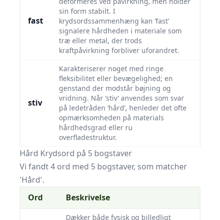
deformeres ved påvirkning, men holder
sin form stabilt. I
fast
krydsordssammenhæng kan ’fast’
signalere hårdheden i materiale som
træ eller metal, der trods
kraftpåvirkning forbliver uforandret.
Karakteriserer noget med ringe
fleksibilitet eller bevægelighed; en
genstand der modstår bøjning og
vridning. Når ’stiv’ anvendes som svar
stiv
på ledetråden ’hård’, henleder det ofte
opmærksomheden på materials
hårdhedsgrad eller ru
overfladestruktur.
Hård Krydsord på 5 bogstaver
Vi fandt 4 ord med 5 bogstaver, som matcher
'Hård'.
Ord
Beskrivelse
Dækker både fysisk og billedligt