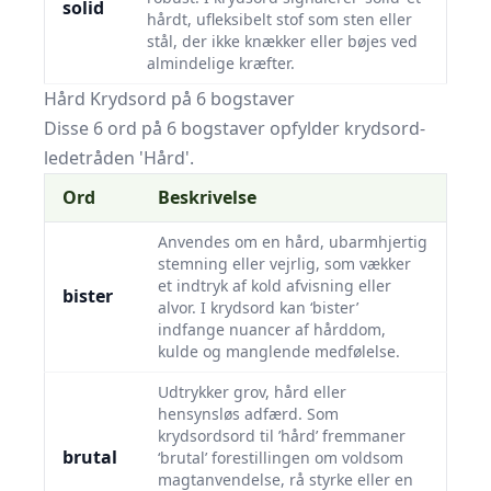
solid
hårdt, ufleksibelt stof som sten eller
stål, der ikke knækker eller bøjes ved
almindelige kræfter.
Hård Krydsord på 6 bogstaver
Disse 6 ord på 6 bogstaver opfylder krydsord-
ledetråden 'Hård'.
Ord
Beskrivelse
Anvendes om en hård, ubarmhjertig
stemning eller vejrlig, som vækker
et indtryk af kold afvisning eller
bister
alvor. I krydsord kan ‘bister’
indfange nuancer af hårddom,
kulde og manglende medfølelse.
Udtrykker grov, hård eller
hensynsløs adfærd. Som
krydsordsord til ’hård’ fremmaner
brutal
‘brutal’ forestillingen om voldsom
magtanvendelse, rå styrke eller en