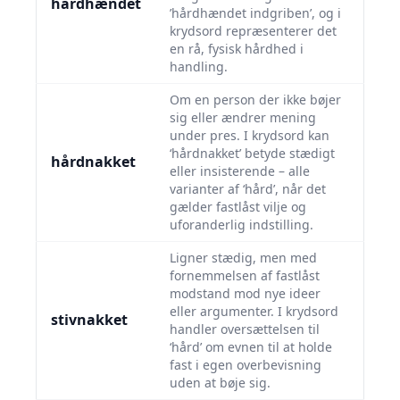
hårdhændet
’hårdhændet indgriben’, og i
krydsord repræsenterer det
en rå, fysisk hårdhed i
handling.
Om en person der ikke bøjer
sig eller ændrer mening
under pres. I krydsord kan
‘hårdnakket’ betyde stædigt
hårdnakket
eller insisterende – alle
varianter af ‘hård’, når det
gælder fastlåst vilje og
uforanderlig indstilling.
Ligner stædig, men med
fornemmelsen af fastlåst
modstand mod nye ideer
eller argumenter. I krydsord
stivnakket
handler oversættelsen til
‘hård’ om evnen til at holde
fast i egen overbevisning
uden at bøje sig.