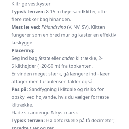
Klitrige vestkyster
Typisk terræn:
8-15 m høje sandklitter, ofte
flere rækker bag hinanden.
Mest læ ved:
Pålandsvind
(V, NV, SV). Klitten
fungerer som en bred mur og kaster en effektiv
læskygge.
Placering:
Søg ind bag
første
eller
anden
klitrække, 2-
5 klithøjder (~20-50 m) fra topkanten.
Er vinden meget stærk, gå længere ind - læen
aftager men turbulensen falder også.
Pas på:
Sandfygning i klitdale og risiko for
opskyl ved højvande, hvis du vælger forreste
klitrække.
Flade strandenge & kystmarsk
Typisk terræn:
Højdeforskelle på få decimeter;
spredte tuer og rør.