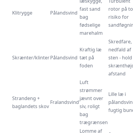
læskygge,
Turbulent
fast sand
rotor på to
Klitrygge
Pålandsvind
bag
risiko for
fødselige
sandføgni
marehalm
Skredfare,
Kraftig læ
nedfald af
Skrænter/klinter
Pålandsvind
tæt på
sten - hold
foden
skrænthøj
afstand
Luft
strømmer
Lille læ i
Strandeng +
jævnt over
Fralandsvind
pålandsvin
baglandets skov
siv, roligt
fugtig bun
bag
trægrænsen
Lomme af