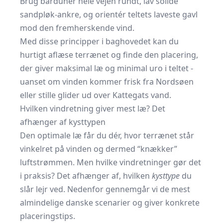
Brug barduner hele vejen rundt, lav solide
sandpløk-ankre, og orientér teltets laveste gavl
mod den fremherskende vind.
Med disse principper i baghovedet kan du
hurtigt aflæse terrænet og finde den placering,
der giver maksimal læ og minimal uro i teltet -
uanset om vinden kommer frisk fra Nordsøen
eller stille glider ud over Kattegats vand.
Hvilken vindretning giver mest læ? Det
afhænger af kysttypen
Den optimale læ får du dér, hvor terrænet står
vinkelret på vinden og dermed “knækker”
luftstrømmen. Men hvilke vindretninger gør det
i praksis? Det afhænger af, hvilken
kysttype
du
slår lejr ved. Nedenfor gennemgår vi de mest
almindelige danske scenarier og giver konkrete
placeringstips.