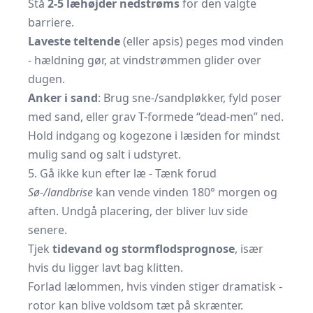
Stå
2-5 læhøjder nedstrøms
for den valgte
barriere.
Laveste teltende
(eller apsis) peges mod vinden
- hældning gør, at vindstrømmen glider over
dugen.
Anker i sand
: Brug sne-/sandpløkker, fyld poser
med sand, eller grav T-formede “dead-men” ned.
Hold indgang og kogezone i læsiden for mindst
mulig sand og salt i udstyret.
5. Gå ikke kun efter læ - Tænk forud
Sø-/landbrise
kan vende vinden 180° morgen og
aften. Undgå placering, der bliver luv side
senere.
Tjek
tidevand og stormflodsprognose
, især
hvis du ligger lavt bag klitten.
Forlad lælommen, hvis vinden stiger dramatisk -
rotor kan blive voldsom tæt på skrænter.