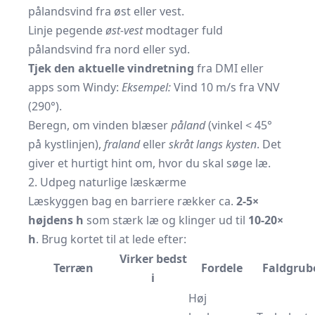
pålandsvind fra øst eller vest.
Linje pegende
øst-vest
modtager fuld
pålandsvind fra nord eller syd.
Tjek den aktuelle vindretning
fra
DMI
eller
apps som Windy:
Eksempel:
Vind 10 m/s fra VNV
(290°).
Beregn, om vinden blæser
påland
(vinkel < 45°
på kystlinjen),
fraland
eller
skråt langs kysten
. Det
giver et hurtigt hint om, hvor du skal søge læ.
2. Udpeg naturlige læskærme
Læskyggen bag en barriere rækker ca.
2-5×
højdens h
som stærk læ og klinger ud til
10-20×
h
. Brug kortet til at lede efter:
Virker bedst
Terræn
Fordele
Faldgrub
i
Høj