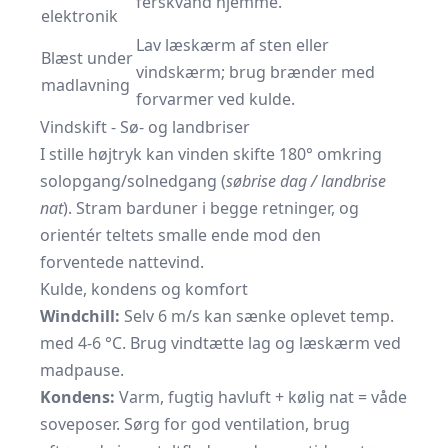
ferskvand hjemme.
elektronik
Lav læskærm af sten eller
Blæst under
vindskærm; brug brænder med
madlavning
forvarmer ved kulde.
Vindskift - Sø- og landbriser
I stille højtryk kan vinden skifte 180° omkring
solopgang/solnedgang (
søbrise dag / landbrise
nat
). Stram barduner i begge retninger, og
orientér teltets smalle ende mod den
forventede nattevind.
Kulde, kondens og komfort
Windchill:
Selv 6 m/s kan sænke oplevet temp.
med 4-6 °C. Brug vindtætte lag og læskærm ved
madpause.
Kondens:
Varm, fugtig havluft + kølig nat = våde
soveposer. Sørg for god ventilation, brug