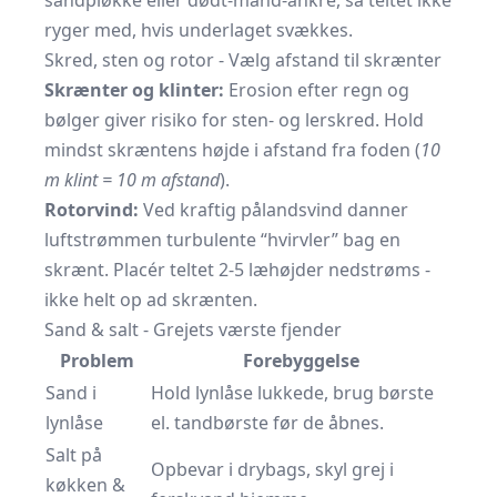
sandpløkke eller dødt-mand-ankre, så teltet ikke
ryger med, hvis underlaget svækkes.
Skred, sten og rotor - Vælg afstand til skrænter
Skrænter og klinter:
Erosion efter regn og
bølger giver risiko for sten- og ler­skred. Hold
mindst skræntens højde i afstand fra foden (
10
m klint = 10 m afstand
).
Rotorvind:
Ved kraftig pålandsvind danner
luftstrømmen turbulente “hvirvler” bag en
skrænt. Placér teltet 2-5 læhøjder nedstrøms -
ikke helt op ad skrænten.
Sand & salt - Grejets værste fjender
Problem
Forebyggelse
Sand i
Hold lynlåse lukkede, brug børste
lynlåse
el. tandbørste før de åbnes.
Salt på
Opbevar i drybags, skyl grej i
køkken &