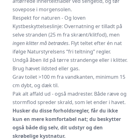
aftørrede innerteltflader ved sengetid, og tør
sovepose i morgensolen.
Respekt for naturen - Og loven
Kystbeskyttelseslinje: Overnatning er tilladt på
selve stranden (25 m fra skrænt/klitfod), men
ingen klitter må betrædes
. Flyt teltet efter én nat
ifølge Naturstyrelsens “fri teltning” regler.
Undgå åben ild på tørre strandenge eller i klitter.
Brug hævet ildsted eller gas.
Grav toilet >100 m fra vandkanten, minimum 15
cm dybt, og dæk til.
Pak alt affald ud - også madrester. Både ræve og
stormflod spreder skrald, som let ender i havet.
Husker du disse forholdsregler, får du ikke
kun en mere komfortabel nat; du beskytter
også både dig selv, dit udstyr og den
skrøbelige kystnatur.