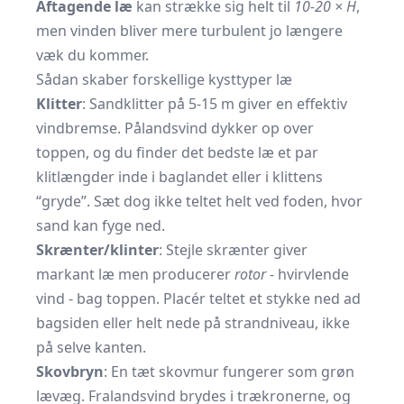
Aftagende læ
kan strække sig helt til
10-20 × H
,
men vinden bliver mere turbulent jo længere
væk du kommer.
Sådan skaber forskellige kysttyper læ
Klitter
: Sandklitter på 5-15 m giver en effektiv
vindbremse. Pålandsvind dykker op over
toppen, og du finder det bedste læ et par
klitlængder inde i baglandet eller i klittens
“gryde”. Sæt dog ikke teltet helt ved foden, hvor
sand kan fyge ned.
Skrænter/klinter
: Stejle skrænter giver
markant læ men producerer
rotor
- hvirvlende
vind - bag toppen. Placér teltet et stykke ned ad
bagsiden eller helt nede på strandniveau, ikke
på selve kanten.
Skovbryn
: En tæt skovmur fungerer som grøn
lævæg. Fralandsvind brydes i trækronerne, og