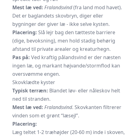
Mest læ ved:
Fralandsvind
(fra land mod havet).
Det er baglandets skovbryn, diger eller
bygninger der giver læ - ikke selve kysten.
Placering:
Slå lejr bag den tætteste barriere
(dige, bevoksning), men hold stadig behørig
afstand til private arealer og kreaturhegn.
Pas på:
Ved kraftig pålandsvind er der næsten
ingen læ, og markant højvande/stormflod kan
oversvømme engen.
Skovklædte kyster
Typisk terræn:
Blandet løv- eller nåleskov helt
ned til stranden.
Mest læ ved:
Fralandsvind
. Skovkanten filtrerer
vinden som et grønt “læsejl”.
Placering:
Læg teltet 1-2 træhøjder (20-60 m) inde i skoven,