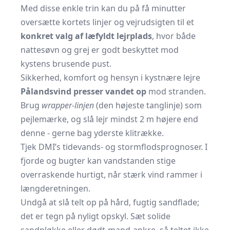
Med disse enkle trin kan du på få minutter
oversætte kortets linjer og vejrudsigten til et
konkret valg af læfyldt lejrplads
, hvor både
nattesøvn og grej er godt beskyttet mod
kystens brusende pust.
Sikkerhed, komfort og hensyn i kystnære lejre
Pålandsvind presser vandet op
mod stranden.
Brug
wrapper-linjen
(den højeste tanglinje) som
pejlemærke, og slå lejr mindst 2 m højere end
denne - gerne bag yderste klitrække.
Tjek
DMI’s tidevands- og stormflodsprognoser
. I
fjorde og bugter kan vandstanden stige
overraskende hurtigt, når stærk vind rammer i
længderetningen.
Undgå at slå telt op på hård, fugtig sandflade;
det er tegn på nyligt opskyl. Sæt solide