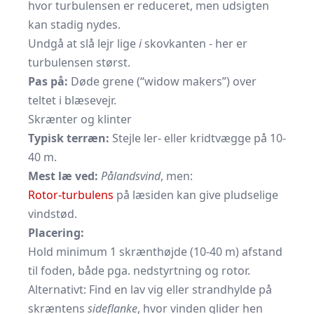
hvor turbulensen er reduceret, men udsigten
kan stadig nydes.
Undgå at slå lejr lige
i
skovkanten - her er
turbulensen størst.
Pas på:
Døde grene (“widow makers”) over
teltet i blæsevejr.
Skrænter og klinter
Typisk terræn:
Stejle ler- eller kridtvægge på 10-
40 m.
Mest læ ved:
Pålandsvind
, men:
Rotor-turbulens
på læsiden kan give pludselige
vindstød.
Placering:
Hold minimum 1 skrænthøjde (10-40 m) afstand
til foden, både pga. nedstyrtning og rotor.
Alternativt: Find en lav vig eller strandhylde på
skræntens
sideflanke
, hvor vinden glider hen