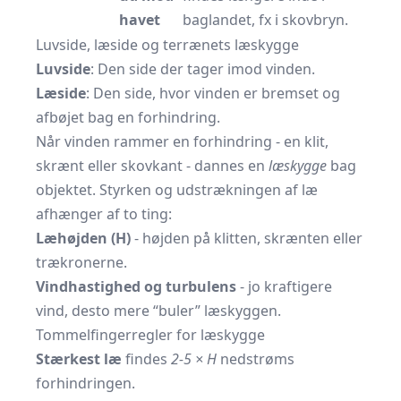
havet
baglandet, fx i skovbryn.
Luvside, læside og terrænets læskygge
Luvside
: Den side der tager imod vinden.
Læside
: Den side, hvor vinden er bremset og
afbøjet bag en forhindring.
Når vinden rammer en forhindring - en klit,
skrænt eller skovkant - dannes en
læskygge
bag
objek­tet. Styrken og udstrækningen af læ
afhænger af to ting:
Læhøjden (H)
- højden på klitten, skrænten eller
trækronerne.
Vindhastighed og turbulens
- jo kraftigere
vind, desto mere “buler” læskyggen.
Tommelfingerregler for læskygge
Stærkest læ
findes
2-5 × H
nedstrøms
forhindringen.