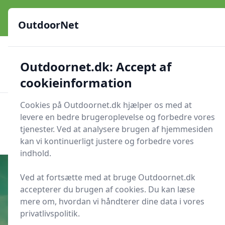
OutdoorNet - Inspiration, guides og grej til livet under åben
himmel
OutdoorNet
✅
🇩🇰
De bedste brands
Altid hurtig levering
Outdoornet.dk: Accept af
🛍️
🔐
23 produktyper
Sikker nethandel
👍
Verificerede webshops
cookieinformation
Cookies på Outdoornet.dk hjælper os med at
OutdoorNet
Men
levere en bedre brugeroplevelse og forbedre vores
Søg nu
tjenester. Ved at analysere brugen af hjemmesiden
Søg nu
kan vi kontinuerligt justere og forbedre vores
indhold.
Ved at fortsætte med at bruge Outdoornet.dk
accepterer du brugen af cookies. Du kan læse
Udgivet i
Friluftsliv
mere om, hvordan vi håndterer dine data i vores
privatlivspolitik.
Hvilken vindretning giver mest læ