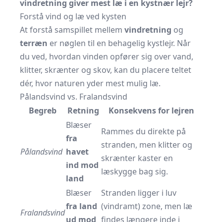
vindretning giver mest læ i en kystnær lejr?
Forstå vind og læ ved kysten
At forstå samspillet mellem
vindretning
og
terræn
er nøglen til en behagelig kystlejr. Når
du ved, hvordan vinden opfører sig over vand,
klitter, skrænter og skov, kan du placere teltet
dér, hvor naturen yder mest mulig læ.
Pålandsvind vs. Fralandsvind
Begreb
Retning
Konsekvens for lejren
Blæser
Rammes du direkte på
fra
stranden, men klitter og
Pålandsvind
havet
skrænter kaster en
ind mod
læskygge bag sig.
land
Blæser
Stranden ligger i luv
fra land
(vindramt) zone, men læ
Fralandsvind
ud mod
findes længere inde i