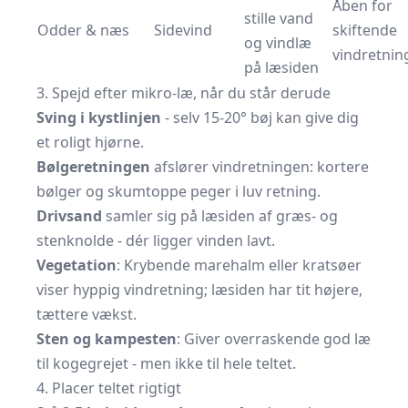
Åben for
stille vand
Odder & næs
Sidevind
skiftende
og vindlæ
vindretnin
på læsiden
3. Spejd efter mikro-læ, når du står derude
Sving i kystlinjen
- selv 15-20° bøj kan give dig
et roligt hjørne.
Bølgeretningen
afslører vindretningen: kortere
bølger og skumtoppe peger i luv retning.
Drivsand
samler sig på læsiden af græs- og
stenknolde - dér ligger vinden lavt.
Vegetation
: Krybende marehalm eller kratsøer
viser hyppig vindretning; læsiden har tit højere,
tættere vækst.
Sten og kampesten
: Giver overraskende god læ
til kogegrejet - men ikke til hele teltet.
4. Placer teltet rigtigt