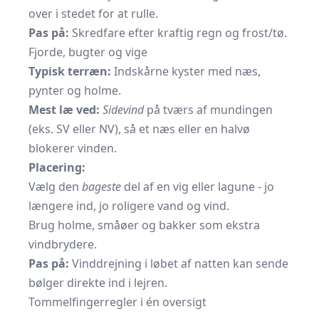
over i stedet for at rulle.
Pas på:
Skredfare efter kraftig regn og frost/tø.
Fjorde, bugter og vige
Typisk terræn:
Indskårne kyster med næs,
pynter og holme.
Mest læ ved:
Sidevind
på tværs af mundingen
(eks. SV eller NV), så et næs eller en halvø
blokerer vinden.
Placering:
Vælg den
bageste
del af en vig eller lagune - jo
længere ind, jo roligere vand og vind.
Brug holme, småøer og bakker som ekstra
vindbrydere.
Pas på:
Vinddrejning i løbet af natten kan sende
bølger direkte ind i lejren.
Tommelfingerregler i én oversigt