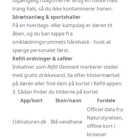
tilgængelig i dagtimerne. Brug en flaske med
trang hals, så du ikke kontaminerer hanen.
Idrætsanlæg & sportshaller
På en hverdags- eller kampdag er døren tit
åben, og du kan tappe fra
omklædningsrummets håndvask - husk at
spørge personalet først.
Refill-ordninger & caféer
Initiativer som
Refill Denmark
markerer steder
med gratis drikkevand. Se efter klistermærket
på døren eller find dem på kortet i Refill-appen.
3. Sådan finder du kilderne på kortet
App/kort
Ikon/navn
Fordele
Officiel data fra
Naturstyrelsen,
Udinaturen.dk
Blå vandhane
offline kort i
browser