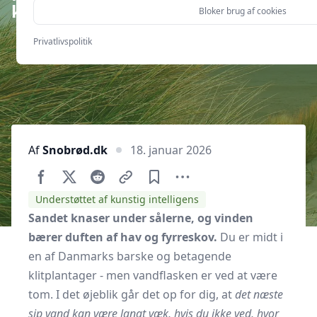
klitplantager?
Bloker brug af cookies
Privatlivspolitik
Af
Snobrød.dk
18. januar 2026
Understøttet af kunstig intelligens
Sandet knaser under sålerne, og vinden
bærer duften af hav og fyrreskov.
Du er midt i
en af Danmarks barske og betagende
klitplantager - men vandflasken er ved at være
tom. I det øjeblik går det op for dig, at
det næste
sip vand kan være langt væk, hvis du ikke ved, hvor