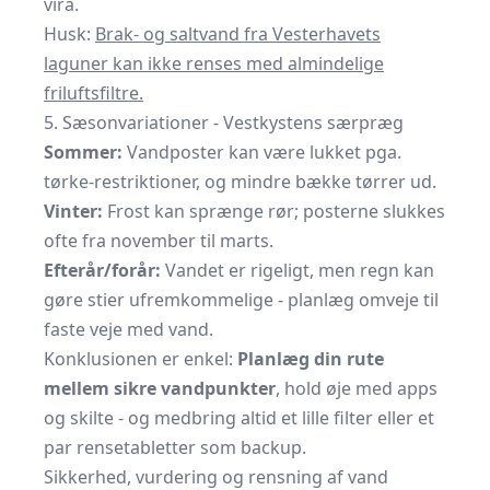
vira.
Husk:
Brak- og saltvand fra Vesterhavets
laguner kan ikke renses med almindelige
friluftsfiltre.
5. Sæsonvariationer - Vestkystens særpræg
Sommer:
Vandposter kan være lukket pga.
tørke-restriktioner, og mindre bække tørrer ud.
Vinter:
Frost kan sprænge rør; posterne slukkes
ofte fra november til marts.
Efterår/forår:
Vandet er rigeligt, men regn kan
gøre stier ufremkommelige - planlæg omveje til
faste veje med vand.
Konklusionen er enkel:
Planlæg din rute
mellem sikre vandpunkter
, hold øje med apps
og skilte - og medbring altid et lille filter eller et
par rensetabletter som backup.
Sikkerhed, vurdering og rensning af vand