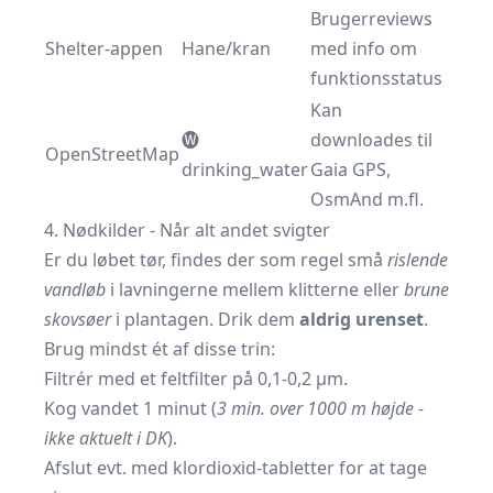
Brugerreviews
Shelter-appen
Hane/kran
med info om
funktionsstatus
Kan
🅦
downloades til
OpenStreetMap
drinking_water
Gaia GPS,
OsmAnd m.fl.
4. Nødkilder - Når alt andet svigter
Er du løbet tør, findes der som regel små
rislende
vandløb
i lavningerne mellem klitterne eller
brune
skovsøer
i plantagen. Drik dem
aldrig urenset
.
Brug mindst ét af disse trin:
Filtrér med et feltfilter på 0,1-0,2 µm.
Kog vandet 1 minut (
3 min. over 1000 m højde -
ikke aktuelt i DK
).
Afslut evt. med klordioxid-tabletter for at tage