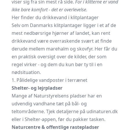
viser sig fra sin mest rå side.
For i klitterne er vand
ikke bare komfort - det er overlevelse.
Her finder du drikkevand i klitplantager
Selv om Danmarks klitplantager ligger i et af de
mest nedbørsrige hjørner af landet, kan rent
drikkevand være overraskende svært at finde
derude mellem marehalm og skovfyr. Her får du
en praktisk oversigt over de kilder, der som
regel virker - og dem du kun bør ty til i en
nødsituation.
1. Pålidelige vandposter i terrænet
Shelter- og lejrpladser
Mange af Naturstyrelsens pladser har en
udvendig vandhane tæt på bål- og
teltområderne. Tjek detaljerne på
udinaturen.dk
eller i Shelter-appen, før du pakker tasken.
Naturcentre & offentlige rastepladser