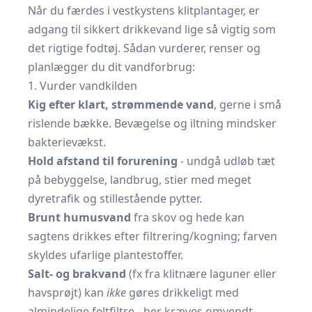
Når du færdes i vestkystens klitplantager, er
adgang til sikkert drikkevand lige så vigtig som
det rigtige fodtøj. Sådan vurderer, renser og
planlægger du dit vandforbrug:
1. Vurder vandkilden
Kig efter klart, strømmende vand
, gerne i små
rislende bække. Bevægelse og iltning mindsker
bakterievækst.
Hold afstand til forurening
- undgå udløb tæt
på bebyggelse, landbrug, stier med meget
dyretrafik og stillestående pytter.
Brunt humusvand
fra skov og hede kan
sagtens drikkes efter filtrering/kogning; farven
skyldes ufarlige plantestoffer.
Salt- og brakvand
(fx fra klitnære laguner eller
havsprøjt) kan
ikke
gøres drikkeligt med
almindelige feltfiltre - her kræves omvendt