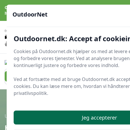
OutdoorNet - Inspiration, guides og grej til livet under åben
himmel
OutdoorNet
✅
🇩🇰
De bedste brands
Altid hurtig levering
Outdoornet.dk: Accept af cookie
🛍️
🔐
23 produktyper
Sikker nethandel
👍
Verificerede webshops
Cookies på Outdoornet.dk hjælper os med at levere 
og forbedre vores tjenester. Ved at analysere bruge
OutdoorNet
kontinuerligt justere og forbedre vores indhold.
Men
Søg nu
Søg nu
Ved at fortsætte med at bruge Outdoornet.dk accept
cookies. Du kan læse mere om, hvordan vi håndterer 
privatlivspolitik.
Udgivet i
Friluftsliv
Jeg accepterer
Hvor finder du drikkevand i