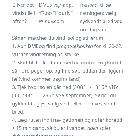
Bliver det
DMI’s
Vejr
-app,
fra
land-
til sø-
vindstille i
YR.no “Hourly”,
retningen; vælg
aften?
Windy.com
sydvendt bred ved
nordlig vind
Sådan matcher du vind, sol og stillerum
1. Åbn
DMI
og find
prognoseklokken
for kl. 20-22.
Vurder vindretning og styrke.
2. Skift til din kortapp med ortofoto. Drej kortet
så nord peger op, og find søbredden der ligger i
læ (vind kommer bagfra land).
3. Tjek hvor solen går ned (
VNV
308° - 315°
juli,
VSV september). Søger du
289° - 295°
gyldent baglys, vælg vest- eller nordvestvendt
bred.
4. Læg ruten ind i navigationen og notér køretid
+ 15 min gang, så du er i vandet
inden
solen