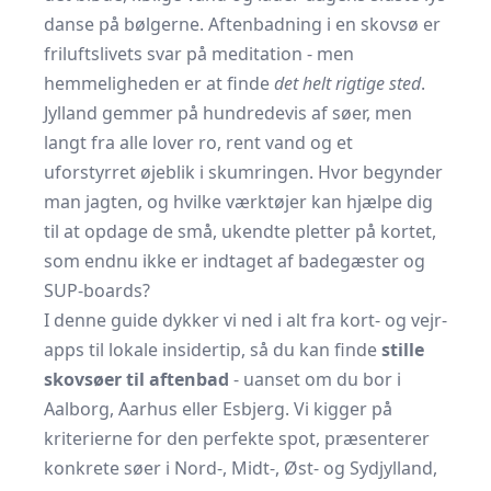
danse på bølgerne. Aftenbadning i en skovsø er
friluftslivets svar på meditation - men
hemmeligheden er at finde
det helt rigtige sted
.
Jylland gemmer på hundredevis af søer, men
langt fra alle lover ro, rent vand og et
uforstyrret øjeblik i skumringen. Hvor begynder
man jagten, og hvilke værktøjer kan hjælpe dig
til at opdage de små, ukendte pletter på kortet,
som endnu ikke er indtaget af badegæster og
SUP-boards?
I denne guide dykker vi ned i alt fra kort- og vejr-
apps til lokale insider­tip, så du kan finde
stille
skovsøer til aftenbad
- uanset om du bor i
Aalborg, Aarhus eller Esbjerg. Vi kigger på
kriterierne for den perfekte spot, præsenterer
konkrete søer i Nord-, Midt-, Øst- og Sydjylland,