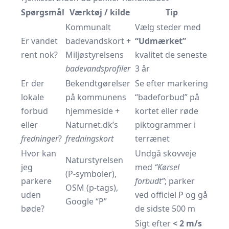
Spørgsmål
Værktøj / kilde
Tip
Kommunalt
Vælg steder med
Er vandet
badevandskort +
“Udmærket”
rent nok?
Miljøstyrelsens
kvalitet de seneste
badevandsprofiler
3 år
Er der
Bekendtgørelser
Se efter markering
lokale
på kommunens
“badeforbud” på
forbud
hjemmeside +
kortet eller røde
eller
Naturnet.dk’s
piktogrammer i
fredninger
?
fredningskort
terrænet
Hvor kan
Undgå skovveje
Naturstyrelsen
jeg
med
“Kørsel
(P-symboler),
parkere
forbudt”
; parker
OSM (p-tags),
uden
ved officiel P og gå
Google “P”
bøde?
de sidste 500 m
Sigt efter
< 2 m/s