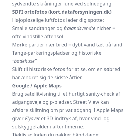
sydvendte skråninger lune ved solnedgang.
SDFI ortofotos (kort.dataforsyningen.dk)
Højopløselige luftfotos lader dig spotte:
Smalle sandtanger og
fralandsvendte
nicher =
ofte vindstille aftensol
Mørke partier nær bred = dybt vand tæt på land
Tange-parkeringspladser og historiske
“badehuse”
Skift til historiske fotos for at se, om en søbred
har ændret sig de sidste årtier.
Google / Apple Maps
Brug satellitvisning til et hurtigt sanity-check af
adgangsveje og p-pladser. Street View kan
afsløre skiltning om privat adgang. I Apple Maps
giver
Flyover
et 3D-indtryk af, hvor vind- og
solskyggefalder i aften­timerne.
Tjekliste: Inden du pakker håndklædet