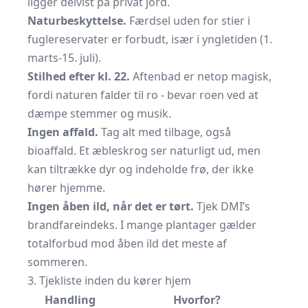
ligger delvist på privat jord.
Naturbeskyttelse.
Færdsel uden for stier i
fuglereservater er forbudt, især i yngletiden (1.
marts-15. juli).
Stilhed efter kl. 22.
Aftenbad er netop magisk,
fordi naturen falder til ro - bevar roen ved at
dæmpe stemmer og musik.
Ingen affald.
Tag alt med tilbage, også
bioaffald. Et æbleskrog ser naturligt ud, men
kan tiltrække dyr og indeholde frø, der ikke
hører hjemme.
Ingen åben ild, når det er tørt.
Tjek DMI’s
brandfareindeks. I mange plantager gælder
totalforbud mod åben ild det meste af
sommeren.
3. Tjekliste inden du kører hjem
Handling
Hvorfor?