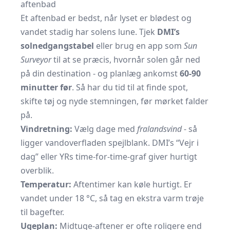
aftenbad
Et aftenbad er bedst, når lyset er blødest og
vandet stadig har solens lune. Tjek
DMI’s
solnedgangstabel
eller brug en app som
Sun
Surveyor
til at se præcis, hvornår solen går ned
på din destination - og planlæg ankomst
60-90
minutter før
. Så har du tid til at finde spot,
skifte tøj og nyde stemningen, før mørket falder
på.
Vindretning:
Vælg dage med
fralandsvind
- så
ligger vandoverfladen spejlblank. DMI’s “Vejr i
dag” eller YRs time-for-time-graf giver hurtigt
overblik.
Temperatur:
Aftentimer kan køle hurtigt. Er
vandet under 18 °C, så tag en ekstra varm trøje
til bagefter.
Ugeplan:
Midtuge-aftener er ofte roligere end