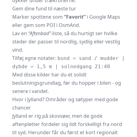
dykker under trækronerne.
Gem dine fund til næste tur
Marker spottene som
“Favorit”
i Google Maps
eller gem som POI i OsmAnd.
Lav en
“Aftenbad”
-liste, så du hurtigt ser hvilke
steder der passer til nordlig, sydlig eller vestlig
vind.
Tilføj egne notater:
bund = sand / mudder |
dybde = 1,5 m | solnedgang 21:48
Med disse kilder har du et solidt
beslutningsgrundlag, før du hopper i bilen - og
senere i vandet.
Hvor i Jylland? Områder og søtyper med gode
chancer
Jylland er rig på skovsøer, men de gode
aftenpletter fordeler sig lidt forskelligt fra nord
til syd. Herunder får du først et kort regionalt