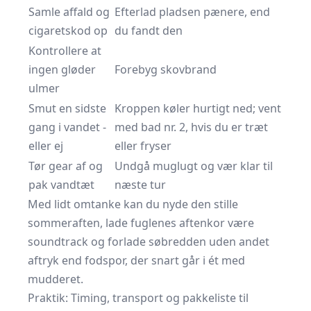
Samle affald og
Efterlad pladsen pænere, end
cigaretskod op
du fandt den
Kontrollere at
ingen gløder
Forebyg skovbrand
ulmer
Smut en sidste
Kroppen køler hurtigt ned; vent
gang i vandet -
med bad nr. 2, hvis du er træt
eller ej
eller fryser
Tør gear af og
Undgå muglugt og vær klar til
pak vandtæt
næste tur
Med lidt omtanke kan du nyde den stille
sommeraften, lade fuglenes aftenkor være
soundtrack og forlade søbredden uden andet
aftryk end fodspor, der snart går i ét med
mudderet.
Praktik: Timing, transport og pakkeliste til