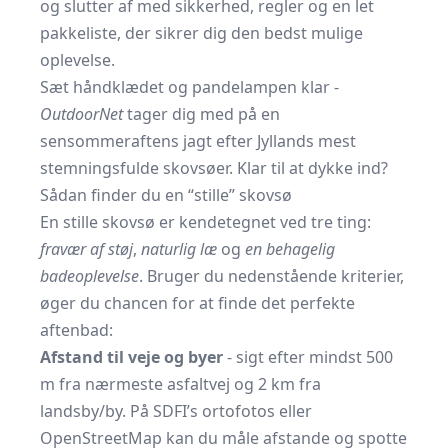
og slutter af med sikkerhed, regler og en let
pakkeliste, der sikrer dig den bedst mulige
oplevelse.
Sæt håndklædet og pandelampen klar -
OutdoorNet
tager dig med på en
sensommeraftens jagt efter Jyllands mest
stemningsfulde skovsøer. Klar til at dykke ind?
Sådan finder du en “stille” skovsø
En stille skovsø er kendetegnet ved tre ting:
fravær af støj
,
naturlig læ
og
en behagelig
badeoplevelse
. Bruger du nedenstående kriterier,
øger du chancen for at finde det perfekte
aftenbad:
Afstand til veje og byer
- sigt efter mindst 500
m fra nærmeste asfaltvej og 2 km fra
landsby/by. På
SDFI’s ortofotos
eller
OpenStreetMap kan du måle afstande og spotte