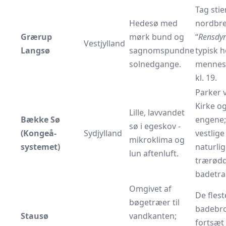
Tag stie
Hedesø med
nordbred
Grærup
mørk bund og
“
Rensdy
Vestjylland
Langsø
sagnomspundne
typisk h
solnedgange.
mennes
kl. 19.
Parker 
Kirke o
Lille, lavvandet
Bække Sø
engene;
sø i egeskov -
(Kongeå-
Sydjylland
vestlige
mikroklima og
systemet)
naturli
lun aftenluft.
trærød
bade­tr
Omgivet af
De fleste
bøgetræer til
badebro
Stausø
vandkanten;
fortsæt 