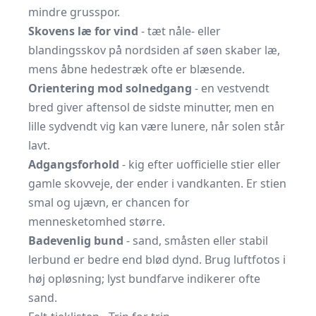
mindre grusspor.
Skovens læ for vind
- tæt nåle- eller
blandingsskov på nordsiden af søen skaber læ,
mens åbne hedestræk ofte er blæsende.
Orientering mod solnedgang
- en vestvendt
bred giver aftensol de sidste minutter, men en
lille sydvendt vig kan være lunere, når solen står
lavt.
Adgangsforhold
- kig efter uofficielle stier eller
gamle skovveje, der ender i vandkanten. Er stien
smal og ujævn, er chancen for
mennesketomhed større.
Badevenlig bund
- sand, småsten eller stabil
lerbund er bedre end blød dynd. Brug luftfotos i
høj opløsning; lyst bundfarve indikerer ofte
sand.