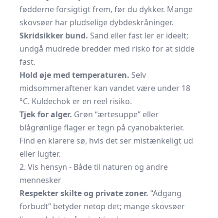
fødderne forsigtigt frem, før du dykker. Mange
skovsøer har pludselige dybdeskråninger.
Skridsikker bund.
Sand eller fast ler er ideelt;
undgå mudrede bredder med risko for at sidde
fast.
Hold øje med temperaturen.
Selv
midsommeraftener kan vandet være under 18
°C. Kuldechok er en reel risiko.
Tjek for alger.
Grøn “ærtesuppe” eller
blågrønlige flager er tegn på cyanobakterier.
Find en klarere sø, hvis det ser mistænkeligt ud
eller lugter.
2. Vis hensyn - Både til naturen og andre
mennesker
Respekter skilte og private zoner.
“Adgang
forbudt” betyder netop det; mange skovsøer