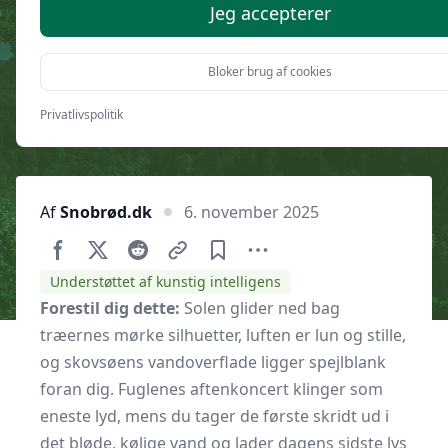
aftenbad i Jylland?
Jeg accepterer
Bloker brug af cookies
Privatlivspolitik
Af
Snobrød.dk
6. november 2025
Understøttet af kunstig intelligens
Forestil dig dette:
Solen glider ned bag
træernes mørke silhuetter, luften er lun og stille,
og skovsøens vandoverflade ligger spejlblank
foran dig. Fuglenes aften­koncert klinger som
eneste lyd, mens du tager de første skridt ud i
det bløde, kølige vand og lader dagens sidste lys