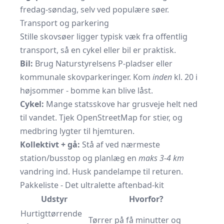
fredag-søndag, selv ved populære søer.
Transport og parkering
Stille skovsøer ligger typisk væk fra offentlig
transport, så en cykel eller bil er praktisk.
Bil:
Brug Naturstyrelsens P-pladser eller
kommunale skovparkeringer. Kom
inden
kl. 20 i
højsommer - bomme kan blive låst.
Cykel:
Mange statsskove har grusveje helt ned
til vandet. Tjek OpenStreetMap for stier, og
medbring lygter til hjemturen.
Kollektivt + gå:
Stå af ved nærmeste
station/busstop og planlæg en
maks 3-4 km
vandring ind. Husk
pandelampe
til returen.
Pakkeliste - Det ultralette aftenbad-kit
Udstyr
Hvorfor?
Hurtigttørrende
Tørrer på få minutter og