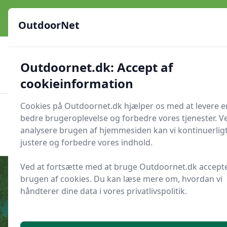
OutdoorNet - Inspiration, guides og grej til livet under åben
himmel
OutdoorNet
✅
🇩🇰
De bedste brands
Altid hurtig levering
Outdoornet.dk: Accept af
🛍️
🔐
23 produktyper
Sikker nethandel
👍
Verificerede webshops
cookieinformation
Cookies på Outdoornet.dk hjælper os med at levere e
OutdoorNet
Men
bedre brugeroplevelse og forbedre vores tjenester. V
Søg nu
analysere brugen af hjemmesiden kan vi kontinuerlig
Søg nu
justere og forbedre vores indhold.
Ved at fortsætte med at bruge Outdoornet.dk accept
brugen af cookies. Du kan læse mere om, hvordan vi
håndterer dine data i vores privatlivspolitik.
Udgivet i
Inspiration
Hvor finder du stille skovsøer til