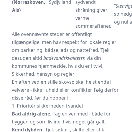
(Nørreskoven,
Sydjylland
sydvendt
“
Stenvig
Als)
skråning giver
solned
varme
og nul 
sommeraftener.
Alle ovennævnte steder er offentligt
tilgængelige, men hav respekt for lokale regler
om parkering, bådsejlads og nattefred. Tjek
desuden altid
badevands­kvaliteten
via din
kommunes hjemmeside, hvis du er i tvivl.
Sikkerhed, hensyn og regler
En aften ved en stille skovsø skal helst ende i
velvære - ikke i uheld eller konflikter. Følg derfor
disse råd, før du hopper i:
1. Prioritér sikkerheden i vandet
Bad aldrig alene.
Tag en ven med - både for
hyggen og som livline, hvis noget går galt.
Kend dybden.
Tjek søkort, skilte eller stik