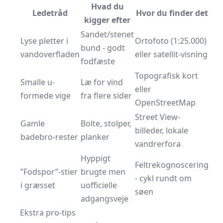
Hvad du
Ledetråd
Hvor du finder det
kigger efter
Sandet/stenet
Lyse pletter i
Ortofoto (1:25.000)
bund - godt
vandoverfladen
eller satellit-visning
fodfæste
Topografisk kort
Smalle u-
Læ for vind
eller
formede vige
fra flere sider
OpenStreetMap
Street View-
Gamle
Bolte, stolper,
billeder, lokale
badebro-rester
planker
vandrerfora
Hyppigt
Feltrekognoscering
”Fodspor”-stier
brugte men
- cykl rundt om
i græsset
uofficielle
søen
adgangsveje
Ekstra pro-tips