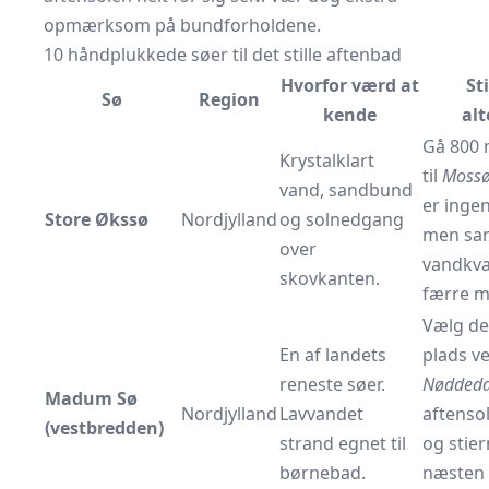
opmærksom på bundforholdene.
10 håndplukkede søer til det stille aftenbad
Hvorfor værd at
Sti
Sø
Region
kende
alt
Gå 800
Krystalklart
til
Mossø
vand, sandbund
er inge
Store Økssø
Nordjylland
og solnedgang
men s
over
vandkva
skovkanten.
færre m
Vælg den
En af landets
plads v
reneste søer.
Nødded
Madum Sø
Nordjylland
Lavvandet
aftensol
(vestbredden)
strand egnet til
og stier
børnebad.
næsten