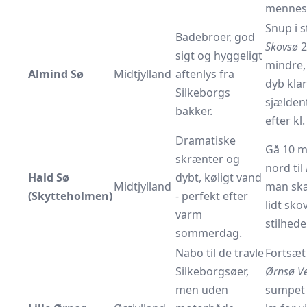
mennes
Snup i 
Badebroer, god
Skovsø
2
sigt og hyggeligt
mindre
Almind Sø
Midtjylland
aftenlys fra
dyb kla
Silkeborgs
sjælden
bakker.
efter kl.
Dramatiske
Gå 10 m
skrænter og
nord til
Hald Sø
dybt, køligt vand
Midtjylland
man ska
(Skytteholmen)
- perfekt efter
lidt sko
varm
stilhede
sommerdag.
Nabo til de travle
Fort­sæt 
Silkeborgsøer,
Ørnsø Ve
men uden
sumpet