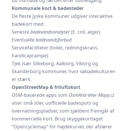
du må bade og færdes efter solnedgang.
Kommunale kort & badesteder
De fleste jyske kommuner udgiver interaktive
badekort med:
Seneste
badevandsanalyser
(E. coli, alger)
Eventuelle
badevandsforbud
Servicefaciliteter (toilet, redningskrans,
handicaprampe)
Tjek især Silkeborg, Aalborg, Viborg og
Skanderborg kommuner, hvor søbadekulturen
er stærk.
OpenStreetMap & friluftskort
OSM-baserede apps som
OsmAnd
eller
Mapy.cz
viser små stier, uofficielle badespots og
overnatningspladser, som sjældent fremgår af
kommercielle kort. Brug skyggekortlaget
“Opencyclemap” for højdekurver, der afslører