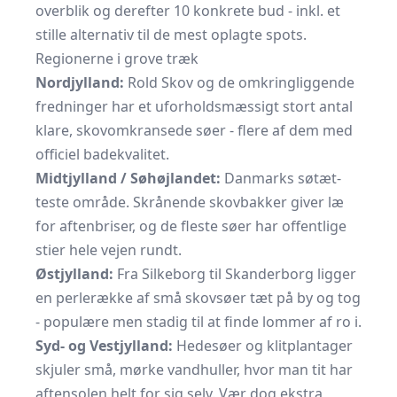
overblik og derefter 10 konkrete bud - inkl. et
stille alternativ til de mest oplagte spots.
Regionerne i grove træk
Nordjylland:
Rold Skov og de omkringliggende
fredninger har et uforholdsmæssigt stort antal
klare, skovomkransede søer - flere af dem med
officiel badekvalitet.
Midtjylland / Søhøjlandet:
Danmarks søtæt­­­
teste område. Skrånende skovbakker giver læ
for aftenbriser, og de fleste søer har offentlige
stier hele vejen rundt.
Østjylland:
Fra Silkeborg til Skanderborg ligger
en perlerække af små skovsøer tæt på by og tog
- populære men stadig til at finde lommer af ro i.
Syd- og Vestjylland:
Hedesøer og klitplantager
skjuler små, mørke vandhuller, hvor man tit har
aftensolen helt for sig selv. Vær dog ekstra