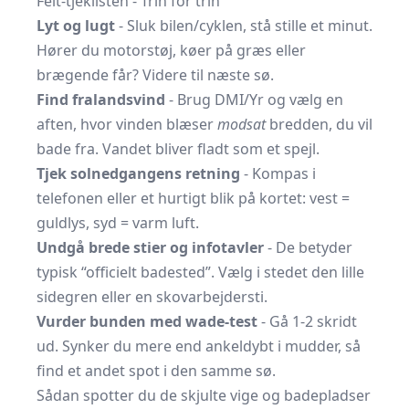
Felt-tjeklisten - Trin for trin
Lyt og lugt
- Sluk bilen/cyklen, stå stille et minut.
Hører du motorstøj, køer på græs eller
brægende får? Videre til næste sø.
Find fralandsvind
- Brug DMI/Yr og vælg en
aften, hvor vinden blæser
modsat
bredden, du vil
bade fra. Vandet bliver fladt som et spejl.
Tjek solnedgangens retning
- Kompas i
telefonen eller et hurtigt blik på kortet: vest =
guldlys, syd = varm luft.
Undgå brede stier og infotavler
- De betyder
typisk “officielt badested”. Vælg i stedet den lille
sidegren eller en skovarbejdersti.
Vurder bunden med wade-test
- Gå 1-2 skridt
ud. Synker du mere end ankeldybt i mudder, så
find et andet spot i den samme sø.
Sådan spotter du de skjulte vige og badepladser