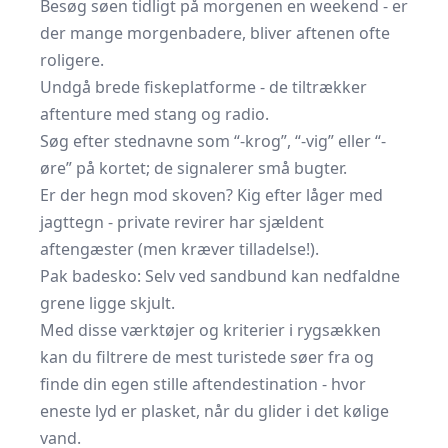
Besøg søen tidligt på morgenen en weekend - er
der mange morgenbadere, bliver aftenen ofte
roligere.
Undgå brede fiskeplatforme - de tiltrækker
aftenture med stang og radio.
Søg efter stednavne som “-krog”, “-vig” eller “-
øre” på kortet; de signalerer små bugter.
Er der hegn mod skoven? Kig efter låger med
jagttegn - private revirer har sjældent
aftengæster (men kræver tilladelse!).
Pak badesko: Selv ved sandbund kan nedfaldne
grene ligge skjult.
Med disse værktøjer og kriterier i rygsækken
kan du filtrere de mest turistede søer fra og
finde din egen stille aftendestination - hvor
eneste lyd er plasket, når du glider i det kølige
vand.