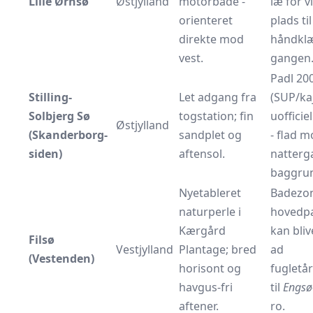
Lille Ørnsø
Østjylland
motorbåde -
læ for 
orienteret
plads til
direkte mod
håndkl
vest.
gangen
Padl 20
Stilling-
Let adgang fra
(SUP/kaj
Solbjerg Sø
togstation; fin
uofficiel
Østjylland
(Skanderborg-
sandplet og
- flad 
siden)
aftensol.
natterga
baggru
Nyetableret
Badezo
naturperle i
hoved­p
Kærgård
kan bliv
Filsø
Vestjylland
Plantage; bred
ad
(Vestenden)
horisont og
fugletå
havgus-fri
til
Engsø
aftener.
ro.