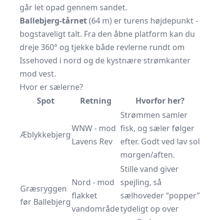
går let opad gennem sandet.
Ballebjerg-tårnet
(64 m) er turens højdepunkt -
bogstaveligt talt. Fra den åbne platform kan du
dreje 360° og tjekke både revlerne rundt om
Issehoved i nord og de kystnære strømkanter
mod vest.
Hvor er sælerne?
Spot
Retning
Hvorfor her?
Strømmen samler
WNW - mod
fisk, og sæler følger
Æblykkebjerg
Lavens Rev
efter. Godt ved lav sol
morgen/aften.
Stille vand giver
Nord - mod
spejling, så
Græsryggen
flakket
sælhoveder “popper”
før Ballebjerg
vandområde
tydeligt op over