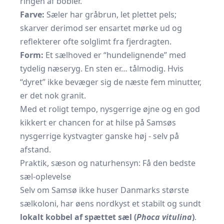
ringen af bobler.
Farve:
Sæler har gråbrun, let plettet pels;
skarver derimod ser ensartet mørke ud og
reflekterer ofte solglimt fra fjerdragten.
Form:
Et sælhoved er “hundelignende” med
tydelig næseryg. En sten er… tålmodig. Hvis
“dyret” ikke bevæger sig de næste fem minutter,
er det nok granit.
Med et roligt tempo, nysgerrige øjne og en god
kikkert er chancen for at hilse på Samsøs
nysgerrige kystvagter ganske høj - selv på
afstand.
Praktik, sæson og naturhensyn: Få den bedste
sæl-oplevelse
Selv om Samsø ikke huser Danmarks største
sælkoloni, har øens nordkyst et stabilt og sundt
lokalt kobbel af spættet sæl (
Phoca vitulina
)
.