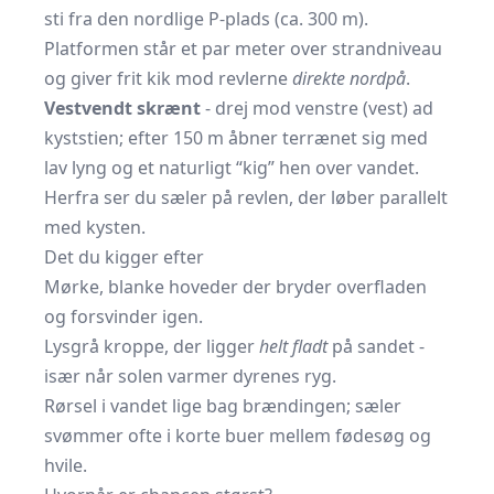
sti fra den nordlige P-plads (ca. 300 m).
Platformen står et par meter over strandniveau
og giver frit kik mod revlerne
direkte nordpå
.
Vestvendt skrænt
- drej mod venstre (vest) ad
kyststien; efter 150 m åbner terrænet sig med
lav lyng og et naturligt “kig” hen over vandet.
Herfra ser du sæler på revlen, der løber parallelt
med kysten.
Det du kigger efter
Mørke, blanke hoveder der bryder overfladen
og forsvinder igen.
Lysgrå kroppe, der ligger
helt fladt
på sandet -
især når solen varmer dyrenes ryg.
Rørsel i vandet lige bag brændingen; sæler
svømmer ofte i korte buer mellem føde­søg og
hvile.