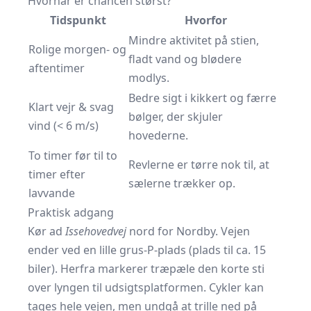
Hvornår er chancen størst?
Tidspunkt
Hvorfor
Mindre aktivitet på stien,
Rolige morgen- og
fladt vand og blødere
aftentimer
modlys.
Bedre sigt i kikkert og færre
Klart vejr & svag
bølger, der skjuler
vind (< 6 m/s)
hovederne.
To timer før til to
Revlerne er tørre nok til, at
timer efter
sælerne trækker op.
lavvande
Praktisk adgang
Kør ad
Issehovedvej
nord for Nordby. Vejen
ender ved en lille grus-P-plads (plads til ca. 15
biler). Herfra markerer træpæle den korte sti
over lyngen til udsigtsplatformen. Cykler kan
tages hele vejen, men undgå at trille ned på