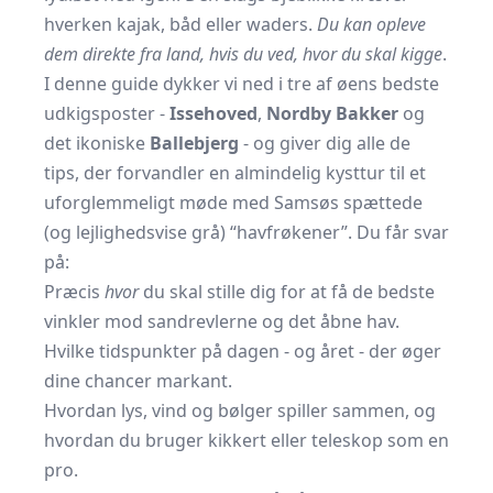
hverken kajak, båd eller waders.
Du kan opleve
dem direkte fra land, hvis du ved, hvor du skal kigge
.
I denne guide dykker vi ned i tre af øens bedste
udkigsposter -
Issehoved
,
Nordby Bakker
og
det ikoniske
Ballebjerg
- og giver dig alle de
tips, der forvandler en almindelig kysttur til et
uforglemmeligt møde med Samsøs spættede
(og lejlighedsvise grå) “havfrøkener”. Du får svar
på:
Præcis
hvor
du skal stille dig for at få de bedste
vinkler mod sandrevlerne og det åbne hav.
Hvilke tidspunkter på dagen - og året - der øger
dine chancer markant.
Hvordan lys, vind og bølger spiller sammen, og
hvordan du bruger kikkert eller teleskop som en
pro.