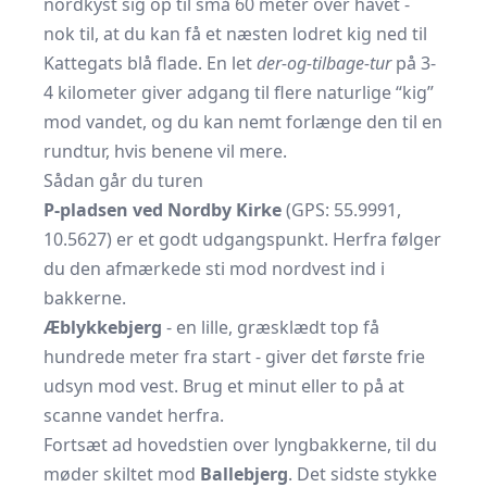
nordkyst sig op til små 60 meter over havet -
nok til, at du kan få et næsten lodret kig ned til
Kattegats blå flade. En let
der-og-tilbage-tur
på 3-
4 kilometer giver adgang til flere naturlige “kig”
mod vandet, og du kan nemt forlænge den til en
rundtur, hvis benene vil mere.
Sådan går du turen
P-pladsen ved Nordby Kirke
(GPS: 55.9991,
10.5627) er et godt udgangspunkt. Herfra følger
du den afmærkede sti mod nordvest ind i
bakkerne.
Æblykkebjerg
- en lille, græsklædt top få
hundrede meter fra start - giver det første frie
udsyn mod vest. Brug et minut eller to på at
scanne vandet herfra.
Fortsæt ad hovedstien over lyngbakkerne, til du
møder skiltet mod
Ballebjerg
. Det sidste stykke