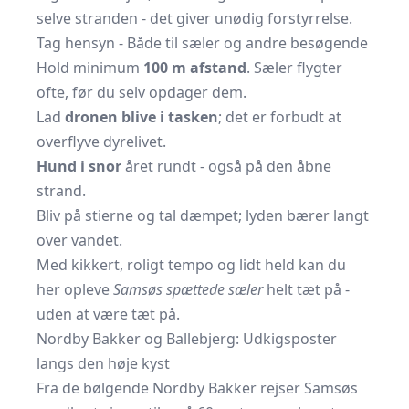
selve stranden - det giver unødig forstyrrelse.
Tag hensyn - Både til sæler og andre besøgende
Hold minimum
100 m afstand
. Sæler flygter
ofte, før du selv opdager dem.
Lad
drone​n blive i tasken
; det er forbudt at
overflyve dyrelivet.
Hund i snor
året rundt - også på den åbne
strand.
Bliv på stierne og tal dæmpet; lyden bærer langt
over vandet.
Med kikkert, roligt tempo og lidt held kan du
her opleve
Samsøs spættede sæler
helt tæt på -
uden at være tæt på.
Nordby Bakker og Ballebjerg: Udkigsposter
langs den høje kyst
Fra de bølgende Nordby Bakker rejser Samsøs