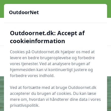
OutdoorNet - Inspiration, guides og grej til livet under åben
himmel
OutdoorNet
✅
🇩🇰
De bedste brands
Altid hurtig levering
Outdoornet.dk: Accept af
🛍️
🔐
23 produktyper
Sikker nethandel
👍
Verificerede webshops
cookieinformation
Cookies på Outdoornet.dk hjælper os med at
OutdoorNet
Men
levere en bedre brugeroplevelse og forbedre
Søg nu
vores tjenester. Ved at analysere brugen af
Søg nu
hjemmesiden kan vi kontinuerligt justere og
forbedre vores indhold.
Ved at fortsætte med at bruge Outdoornet.dk
accepterer du brugen af cookies. Du kan læse
Udgivet i
Inspiration
mere om, hvordan vi håndterer dine data i vores
privatlivspolitik.
Hvor kan du se sæler fra land ved