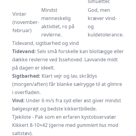
silhuetter.
Mindst
God, men
Vinter
menneskelig
kræver vind-
(november-
aktivitet, ro på
og
februar)
revlerne.
kuldetolerance.
Tidevand, sigtbarhed og vind
Tidevand:
Selv små forskelle kan blotlægge eller
dække revlerne ved Issehoved. Lavvande midt
på dagen er ideelt.
Sigtbarhed:
Klart vejr og lav, skråtlys
(morgen/aften) får blanke sælrygge til at glimre
i overfladen.
Vind:
Under 6 m/s fra syd eller øst giver mindst
bølgesprøjt og bedste kikkertbillede.
Tjekliste - Pak som en erfaren kystobservatør
Kikkert 8-10×42 (gerne med
gummiert hus
mod
saltstøv).