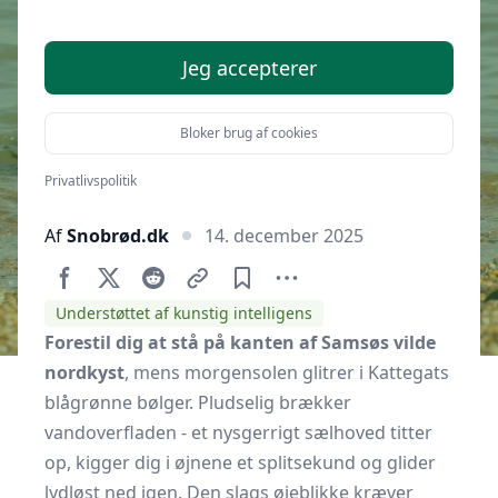
Samsøs nordkyst?
Jeg accepterer
Bloker brug af cookies
Privatlivspolitik
Af
Snobrød.dk
14. december 2025
Understøttet af kunstig intelligens
Forestil dig at stå på kanten af Samsøs vilde
nordkyst
, mens morgensolen glitrer i Kattegats
blågrønne bølger. Pludselig brækker
vandoverfladen - et nysgerrigt sælhoved titter
op, kigger dig i øjnene et splitsekund og glider
lydløst ned igen. Den slags øjeblikke kræver