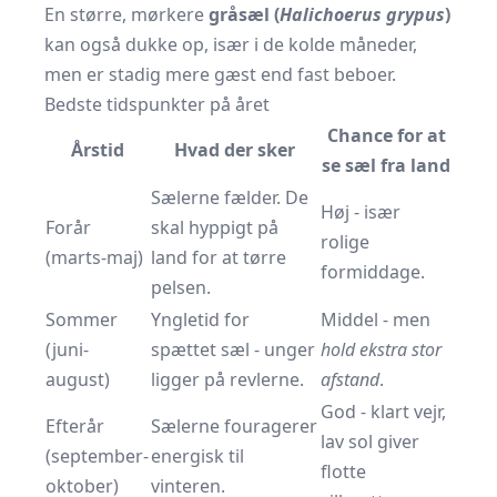
En større, mørkere
gråsæl (
Halichoerus grypus
)
kan også dukke op, især i de kolde måneder,
men er stadig mere gæst end fast beboer.
Bedste tidspunkter på året
Chance for at
Årstid
Hvad der sker
se sæl fra land
Sælerne fælder. De
Høj - især
Forår
skal hyppigt på
rolige
(marts-maj)
land for at tørre
formiddage.
pelsen.
Sommer
Yngletid for
Middel - men
(juni-
spættet sæl - unger
hold ekstra stor
august)
ligger på revlerne.
afstand
.
God - klart vejr,
Efterår
Sælerne fouragerer
lav sol giver
(september-
energisk til
flotte
oktober)
vinteren.