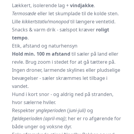
Lækkert, isolerende lag +
vindjakke
.
Termosæde
eller let skumplade til de kolde sten.
Lille
kikkertstativ/monopod
til længere ventetid.
Snacks & varm drik - sælspot kræver
roligt
tempo
.
Etik, afstand og naturhensyn
Hold min. 100 m afstand
til sæler på land eller
revle. Brug zoom i stedet for at gå tættere på.
Ingen droner, larmende skylines eller pludselige
bevægelser - sæler skræmmes let tilbage i
vandet.
Hund i kort snor - og aldrig ned på stranden,
hvor sælerne hviler.
Respekter
yngleperioden (juni-juli)
og
fældeperioden (april-maj)
; her er ro afgørende for
både unger og voksne dyr.