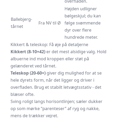
overfladen.
Højden udligner
bølgeskjul; du kan
Ballebjerg-
Fra NV til Ø
følge svømmende
tårnet
dyr over flere
hundrede meter.
Kikkert & teleskop: Få øje på detaljerne
Kikkert (8-10×42)
er det mest alsidige valg. Hold
albuerne ind mod kroppen eller støt på
gelænderet ved tårnet.
Teleskop (20-60×)
giver dig mulighed for at se
hele dyrets form, når det ligger og driver i
overfladen. Brug et stabilt letvægtsstativ - det
blæser ofte.
Sving roligt langs horisontlinjen; sæler dukker
op som mørke “parenteser” af ryg og nakke,
mens de trækker vejret.