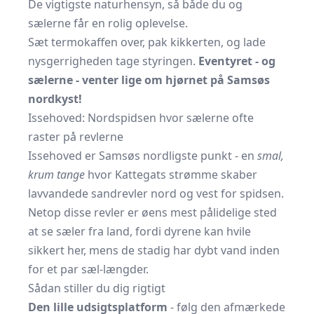
De vigtigste naturhensyn, så både du og
sælerne får en rolig oplevelse.
Sæt termokaffen over, pak kikkerten, og lade
nysgerrigheden tage styringen.
Eventyret - og
sælerne - venter lige om hjørnet på Samsøs
nordkyst!
Issehoved: Nordspidsen hvor sælerne ofte
raster på revlerne
Issehoved er Samsøs nordligste punkt - en
smal,
krum tange
hvor Kattegats strømme skaber
lavvandede sandrevler nord og vest for spidsen.
Netop disse revler er øens mest pålidelige sted
at se sæler fra land, fordi dyrene kan hvile
sikkert her, mens de stadig har dybt vand inden
for et par sæl-længder.
Sådan stiller du dig rigtigt
Den lille udsigtsplatform
- følg den afmærkede