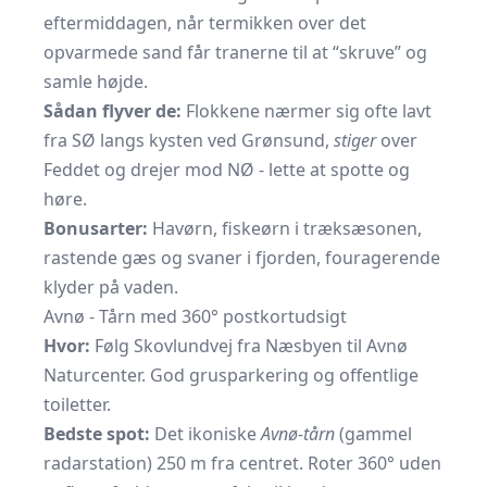
eftermiddagen, når termikken over det
opvarmede sand får tranerne til at “skruve” og
samle højde.
Sådan flyver de:
Flokkene nærmer sig ofte lavt
fra SØ langs kysten ved Grønsund,
stiger
over
Feddet og drejer mod NØ - lette at spotte og
høre.
Bonusarter:
Havørn, fiskeørn i træksæsonen,
rastende gæs og svaner i fjorden, fouragerende
klyder på vaden.
Avnø - Tårn med 360° postkortudsigt
Hvor:
Følg Skovlundvej fra Næsbyen til Avnø
Naturcenter. God grusparkering og offentlige
toiletter.
Bedste spot:
Det ikoniske
Avnø-tårn
(gammel
radarstation) 250 m fra centret. Roter 360° uden