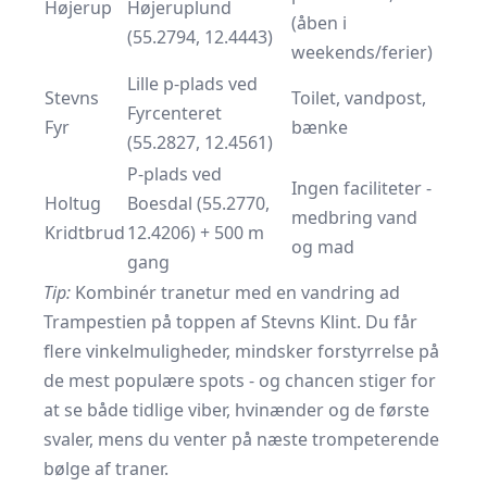
Højerup
Højeruplund
(åben i
(55.2794, 12.4443)
weekends/ferier)
Lille p-plads ved
Stevns
Toilet, vandpost,
Fyrcenteret
Fyr
bænke
(55.2827, 12.4561)
P-plads ved
Ingen faciliteter -
Holtug
Boesdal (55.2770,
medbring vand
Kridtbrud
12.4206) + 500 m
og mad
gang
Tip:
Kombinér tranetur med en vandring ad
Trampestien på toppen af Stevns Klint. Du får
flere vinkelmuligheder, mindsker forstyrrelse på
de mest populære spots - og chancen stiger for
at se både tidlige viber, hvinænder og de første
svaler, mens du venter på næste trompeterende
bølge af traner.