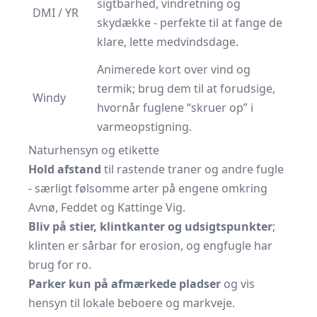
sigtbarhed, vindretning og
DMI
/
YR
skydække - perfekte til at fange de
klare, lette medvindsdage.
Animerede kort over vind og
termik; brug dem til at forudsige,
Windy
hvornår fuglene “skruer op” i
varmeopstigning.
Naturhensyn og etikette
Hold afstand
til rastende traner og andre fugle
- særligt følsomme arter på engene omkring
Avnø, Feddet og Kattinge Vig.
Bliv på stier, klintkanter og udsigtspunkter
;
klinten er sårbar for erosion, og engfugle har
brug for ro.
Parker kun på afmærkede pladser
og vis
hensyn til lokale beboere og markveje.