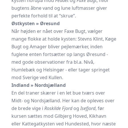
kysten nordpå mod
Feddet
og
Faxe Bugt
, hvor
bugtens åbne vand og lune luftmasser giver
perfekte forhold til at “skrue”.
Østkysten » Øresund
Når højden er nået over Faxe Bugt, vælger
mange flokke at holde kysten: Stevns Klint, Køge
Bugt og Amager bliver pejlemærker, inden
fuglene enten fortsætter op langs Øresund -
med gode observationer fra bl.a. Nivå,
Humlebæk og Helsingør - eller tager springet
mod Sverige ved Kullen.
Indland » Nordsjælland
En del traner skærer i en let bue tværs over
Midt- og Nordsjælland. Her kan de opleves over
de brede vige i
Roskilde Fjord
og
Isefjord
, før
kursen sættes mod Gilbjerg Hoved, Kikhavn
eller Kattegatkysten ved Hundested, hvor næste