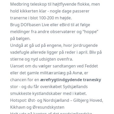
Medbring teleskop til højtflyvende flokke, men
hold kikkerten klar - nogle dage passerer
tranerne i blot 100-200 m højde.
Brug
DOFbasen Live
eller
eBird
til at følge
meldinger fra andre observatører og “hoppe”
på bølgen.
Undgå at gå ud på engene, hvor jordrugende
vadefugle allerede ligger på reder i april. Bliv på
stierne og nyd udsigten ovenfra.
Uanset om du vælger sandtangen ved Feddet
eller det gamle militæranlæg på Avnø, er
chancen for en
ærefrygtindgydende tranesky
stor - og du får ovenikøbet Sydsjællands
smukkeste kystlandskaber med i købet.
Hotspot: Øst- og Nordsjælland – Gilbjerg Hoved,
Kikhavn og Øresundskysten