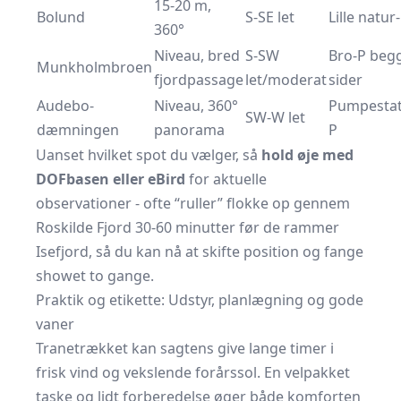
15-20 m,
Bolund
S-SE let
Lille natur
360°
Niveau, bred
S-SW
Bro-P beg
Munkholmbroen
fjordpassage
let/moderat
sider
Audebo-
Niveau, 360°
Pumpestat
SW-W let
dæmningen
panorama
P
Uanset hvilket spot du vælger, så
hold øje med
DOFbasen eller eBird
for aktuelle
observationer - ofte “ruller” flokke op gennem
Roskilde Fjord 30-60 minutter før de rammer
Isefjord, så du kan nå at skifte position og fange
showet to gange.
Praktik og etikette: Udstyr, planlægning og gode
vaner
Tranetrækket kan sagtens give lange timer i
frisk vind og vekslende forårssol. En velpakket
taske og lidt forberedelse øger både komforten