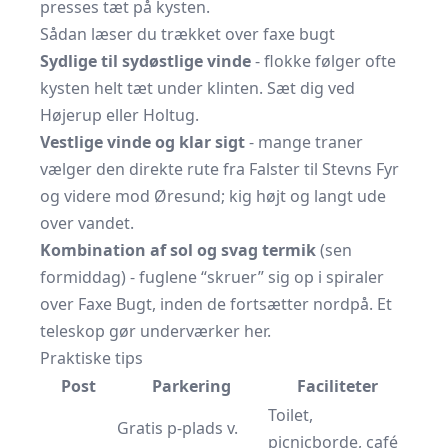
presses tæt på kysten.
Sådan læser du trækket over faxe bugt
Sydlige til sydøstlige vinde
- flokke følger ofte
kysten helt tæt under klinten. Sæt dig ved
Højerup eller Holtug.
Vestlige vinde og klar sigt
- mange traner
vælger den direkte rute fra Falster til Stevns Fyr
og videre mod Øresund; kig højt og langt ude
over vandet.
Kombination af sol og svag termik
(sen
formiddag) - fuglene “skruer” sig op i spiraler
over Faxe Bugt, inden de fortsætter nordpå. Et
teleskop gør underværker her.
Praktiske tips
Post
Parkering
Faciliteter
Toilet,
Gratis p-plads v.
picnicborde, café