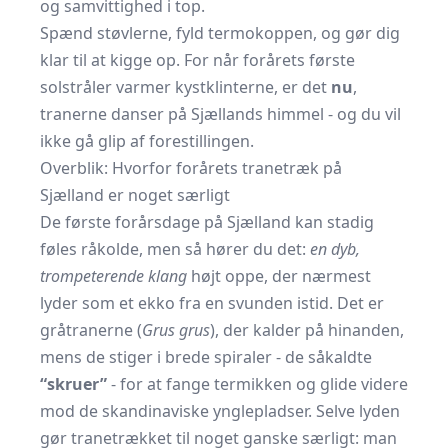
og samvittighed i top.
Spænd støvlerne, fyld termokoppen, og gør dig
klar til at kigge op. For når forårets første
solstråler varmer kystklinterne, er det
nu
,
tranerne danser på Sjællands himmel - og du vil
ikke gå glip af forestillingen.
Overblik: Hvorfor forårets tranetræk på
Sjælland er noget særligt
De første forårsdage på Sjælland kan stadig
føles råkolde, men så hører du det:
en dyb,
trompeterende klang
højt oppe, der nærmest
lyder som et ekko fra en svunden istid. Det er
gråtranerne (
Grus grus
), der kalder på hinanden,
mens de stiger i brede spiraler - de såkaldte
“skruer”
- for at fange termikken og glide videre
mod de skandinaviske ynglepladser. Selve lyden
gør tranetrækket til noget ganske særligt: man