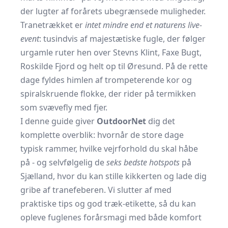
der lugter af forårets ubegrænsede muligheder.
Tranetrækket er
intet mindre end et naturens live-
event
: tusindvis af majestætiske fugle, der følger
urgamle ruter hen over Stevns Klint, Faxe Bugt,
Roskilde Fjord og helt op til Øresund. På de rette
dage fyldes himlen af trompeterende kor og
spiralskruende flokke, der rider på termikken
som svævefly med fjer.
I denne guide giver
OutdoorNet
dig det
komplette overblik: hvornår de store dage
typisk rammer, hvilke vejrforhold du skal håbe
på - og selvfølgelig de
seks bedste hotspots
på
Sjælland, hvor du kan stille kikkerten og lade dig
gribe af tranefeberen. Vi slutter af med
praktiske tips og god træk-etikette, så du kan
opleve fuglenes forårsmagi med både komfort