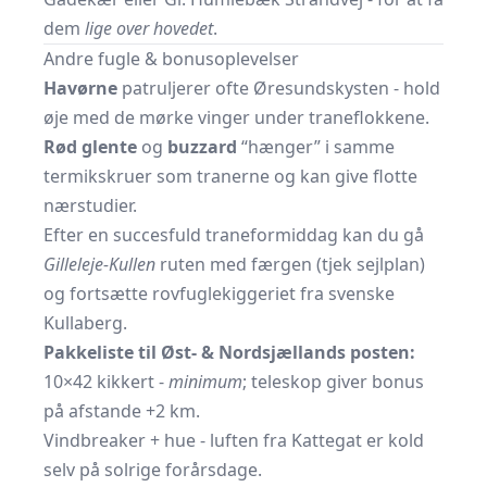
dem
lige over hovedet
.
Andre fugle & bonusoplevelser
Havørne
patruljerer ofte Øresundskysten - hold
øje med de mørke vinger under traneflokkene.
Rød glente
og
buzzard
“hænger” i samme
termikskruer som tranerne og kan give flotte
nærstudier.
Efter en succesfuld traneformiddag kan du gå
Gilleleje-Kullen
ruten med færgen (
tjek sejlplan
)
og fortsætte rovfuglekiggeriet fra svenske
Kullaberg.
Pakkeliste til Øst- & Nordsjællands posten:
10×42 kikkert -
minimum
; teleskop giver bonus
på afstande +2 km.
Vindbreaker + hue - luften fra Kattegat er kold
selv på solrige forårsdage.