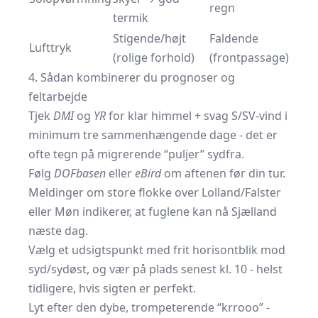
regn
termik
Stigende/højt
Faldende
Lufttryk
(rolige forhold)
(frontpassage)
4. Sådan kombinerer du prognoser og
feltarbejde
Tjek
DMI
og
YR
for klar himmel + svag S/SV-vind i
minimum tre sammenhængende dage - det er
ofte tegn på migrerende “puljer” sydfra.
Følg
DOFbasen
eller
eBird
om aftenen før din tur.
Meldinger om store flokke over Lolland/Falster
eller Møn indikerer, at fuglene kan nå Sjælland
næste dag.
Vælg et udsigtspunkt med frit horisontblik mod
syd/sydøst, og vær på plads senest kl. 10 - helst
tidligere, hvis sigten er perfekt.
Lyt efter den dybe, trompeterende “krrooo” -