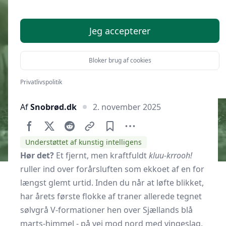
Sjælland i foråret?
Jeg accepterer
Bloker brug af cookies
Privatlivspolitik
Af
Snobrød.dk
2. november 2025
Understøttet af kunstig intelligens
Hør det?
Et fjernt, men kraftfuldt
kluu-krrooh!
ruller ind over forårsluften som ekkoet af en for
længst glemt urtid. Inden du når at løfte blikket,
har årets første flokke af traner allerede tegnet
sølvgrå V-formationer hen over Sjællands blå
marts-himmel - på vej mod nord med vingeslag,