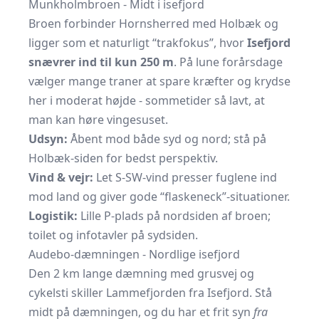
Munkholmbroen - Midt i isefjord
Broen forbinder Hornsherred med Holbæk og
ligger som et naturligt “trakfokus”, hvor
Isefjord
snævrer ind til kun 250 m
. På lune forårsdage
vælger mange traner at spare kræfter og krydse
her i moderat højde - sommetider så lavt, at
man kan høre vingesuset.
Udsyn:
Åbent mod både syd og nord; stå på
Holbæk-siden for bedst perspektiv.
Vind & vejr:
Let S-SW-vind presser fuglene ind
mod land og giver gode “flaskeneck”-situationer.
Logistik:
Lille P-plads på nordsiden af broen;
toilet og infotavler på sydsiden.
Audebo-dæmningen - Nordlige isefjord
Den 2 km lange dæmning med grusvej og
cykelsti skiller Lammefjorden fra Isefjord. Stå
midt på dæmningen, og du har et frit syn
fra