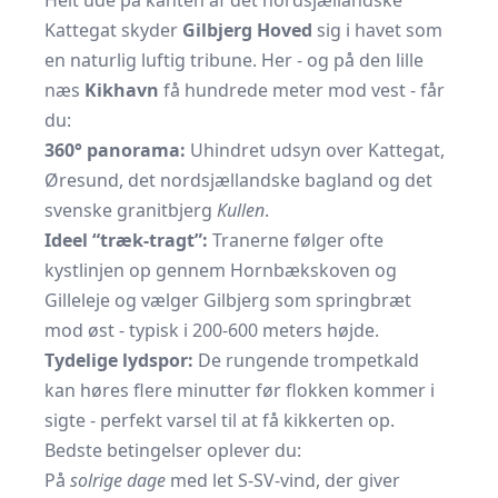
Helt ude på kanten af det nordsjællandske
Kattegat skyder
Gilbjerg Hoved
sig i havet som
en naturlig luftig tribune. Her - og på den lille
næs
Kikhavn
få hundrede meter mod vest - får
du:
360° panorama:
Uhindret udsyn over Kattegat,
Øresund, det nordsjællandske bagland og det
svenske granitbjerg
Kullen
.
Ideel “træk-tragt”:
Tranerne følger ofte
kystlinjen op gennem Hornbækskoven og
Gilleleje og vælger Gilbjerg som springbræt
mod øst - typisk i 200-600 meters højde.
Tydelige lydspor:
De rungende trompetkald
kan høres flere minutter før flokken kommer i
sigte - perfekt varsel til at få kikkerten op.
Bedste betingelser oplever du:
På
solrige dage
med let S-SV-vind, der giver