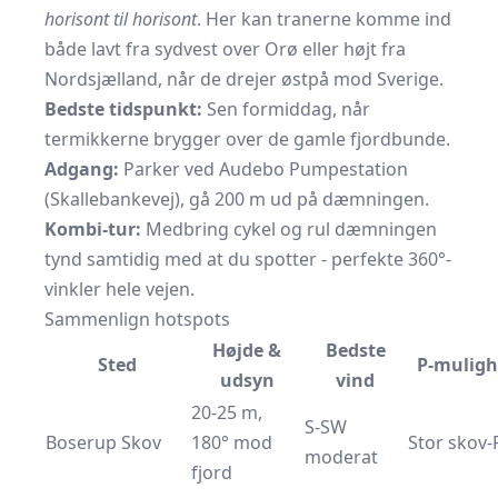
horisont til horisont
. Her kan tranerne komme ind
både lavt fra sydvest over Orø eller højt fra
Nordsjælland, når de drejer østpå mod Sverige.
Bedste tidspunkt:
Sen formiddag, når
termikkerne brygger over de gamle fjordbunde.
Adgang:
Parker ved Audebo Pumpestation
(Skallebankevej), gå 200 m ud på dæmningen.
Kombi-tur:
Medbring cykel og rul dæmningen
tynd samtidig med at du spotter - perfekte 360°-
vinkler hele vejen.
Sammenlign hotspots
Højde &
Bedste
Sted
P-mulig
udsyn
vind
20-25 m,
S-SW
Boserup Skov
180° mod
Stor skov-
moderat
fjord