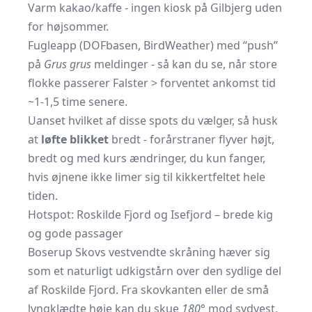
Varm kakao/kaffe - ingen kiosk på Gilbjerg uden
for højsommer.
Fugleapp (DOFbasen, BirdWeather) med “push”
på
Grus grus
meldinger - så kan du se, når store
flokke passerer Falster > forventet ankomst tid
~1-1,5 time senere.
Uanset hvilket af disse spots du vælger, så husk
at
løfte blikket
bredt - forårstraner flyver højt,
bredt og med kurs ændringer, du kun fanger,
hvis øjnene ikke limer sig til kikkertfeltet hele
tiden.
Hotspot: Roskilde Fjord og Isefjord – brede kig
og gode passager
Boserup Skovs vestvendte skråning hæver sig
som et naturligt udkigstårn over den sydlige del
af Roskilde Fjord. Fra skovkanten eller de små
lyngklædte høje kan du skue
180°
mod sydvest,