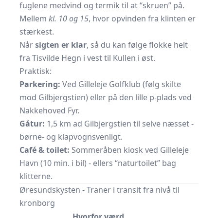
fuglene medvind og termik til at “skruen” på.
Mellem
kl. 10 og 15
, hvor opvinden fra klinten er
stærkest.
Når
sigten er klar
, så du kan følge flokke helt
fra Tisvilde Hegn i vest til Kullen i øst.
Praktisk:
Parkering:
Ved Gilleleje Golfklub (følg skilte
mod Gilbjergstien) eller på den lille p-plads ved
Nakkehoved Fyr.
Gåtur:
1,5 km ad Gilbjergstien til selve næsset -
børne- og klapvognsvenligt.
Café & toilet:
Sommeråben kiosk ved Gilleleje
Havn (10 min. i bil) - ellers “naturtoilet” bag
klitterne.
Øresundskysten - Traner i transit fra nivå til
kronborg
Hvorfor værd