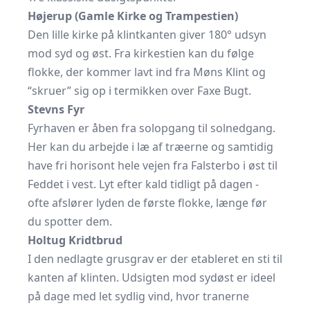
Højerup (Gamle Kirke og Trampestien)
Den lille kirke på klintkanten giver 180° udsyn
mod syd og øst. Fra kirkestien kan du følge
flokke, der kommer lavt ind fra Møns Klint og
“skruer” sig op i termikken over Faxe Bugt.
Stevns Fyr
Fyrhaven er åben fra solopgang til solnedgang.
Her kan du arbejde i læ af træerne og samtidig
have fri horisont hele vejen fra Falsterbo i øst til
Feddet i vest. Lyt efter kald tidligt på dagen -
ofte afslører lyden de første flokke, længe før
du spotter dem.
Holtug Kridtbrud
I den nedlagte grusgrav er der etableret en sti til
kanten af klinten. Udsigten mod sydøst er ideel
på dage med let sydlig vind, hvor tranerne