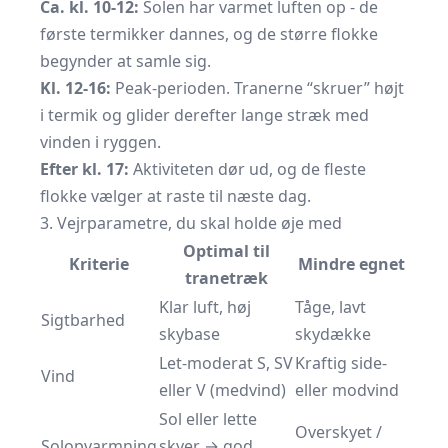
Ca. kl. 10-12:
Solen har varmet luften op - de
første termikker dannes, og de større flokke
begynder at samle sig.
Kl. 12-16:
Peak-perioden. Tranerne “skruer” højt
i termik og glider derefter lange stræk med
vinden i ryggen.
Efter kl. 17:
Aktiviteten dør ud, og de fleste
flokke vælger at raste til næste dag.
3. Vejrparametre, du skal holde øje med
Optimal til
Kriterie
Mindre egnet
tranetræk
Klar luft, høj
Tåge, lavt
Sigtbarhed
skybase
skydække
Let-moderat S, SV
Kraftig side-
Vind
eller V (medvind)
eller modvind
Sol eller lette
Overskyet /
Solopvarmning
skyer → god