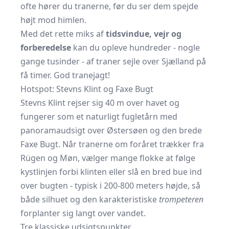
ofte hører du tranerne, før du ser dem spejde
højt mod himlen.
Med det rette miks af
tidsvindue, vejr og
forberedelse
kan du opleve hundreder - nogle
gange tusinder - af traner sejle over Sjælland på
få timer. God tranejagt!
Hotspot: Stevns Klint og Faxe Bugt
Stevns Klint rejser sig 40 m over havet og
fungerer som et naturligt fugletårn med
panoramaudsigt over Østersøen og den brede
Faxe Bugt. Når tranerne om foråret trækker fra
Rügen og Møn, vælger mange flokke at følge
kystlinjen forbi klinten eller slå en bred bue ind
over bugten - typisk i 200-800 meters højde, så
både silhuet og den karakteristiske
trompeteren
forplanter sig langt over vandet.
Tre klassiske udsigtspunkter