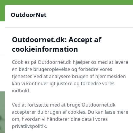
OutdoorNet - Inspiration, guides og grej til livet under åben
himmel
OutdoorNet
✅
🇩🇰
De bedste brands
Altid hurtig levering
Outdoornet.dk: Accept af
🛍️
🔐
23 produktyper
Sikker nethandel
👍
Verificerede webshops
cookieinformation
Cookies på Outdoornet.dk hjælper os med at levere
OutdoorNet
Men
en bedre brugeroplevelse og forbedre vores
Søg nu
tjenester. Ved at analysere brugen af hjemmesiden
Søg nu
kan vi kontinuerligt justere og forbedre vores
indhold.
Ved at fortsætte med at bruge Outdoornet.dk
accepterer du brugen af cookies. Du kan læse mere
Udgivet i
Inspiration
om, hvordan vi håndterer dine data i vores
privatlivspolitik.
Hvor kan du se tranetræk på