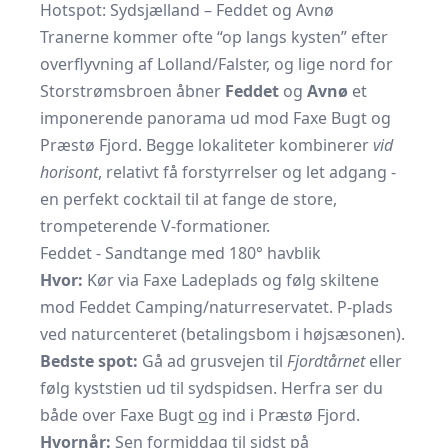
Hotspot: Sydsjælland – Feddet og Avnø
Tranerne kommer ofte “op langs kysten” efter
overflyvning af Lolland/Falster, og lige nord for
Storstrømsbroen åbner
Feddet
og
Avnø
et
imponerende panorama ud mod Faxe Bugt og
Præstø Fjord. Begge lokaliteter kombinerer
vid
horisont
, relativt få forstyrrelser og let adgang -
en perfekt cocktail til at fange de store,
trompeterende V-formationer.
Feddet - Sandtange med 180° havblik
Hvor:
Kør via Faxe Ladeplads og følg skiltene
mod Feddet Camping/naturreservatet. P-plads
ved naturcenteret (betalingsbom i højsæsonen).
Bedste spot:
Gå ad grusvejen til
Fjordtårnet
eller
følg kyststien ud til sydspidsen. Herfra ser du
både over Faxe Bugt
og
ind i Præstø Fjord.
Hvornår:
Sen formiddag til sidst på