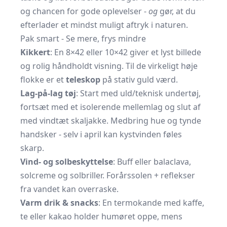
og chancen for gode oplevelser -
og
gør, at du
efterlader et mindst muligt aftryk i naturen.
Pak smart - Se mere, frys mindre
Kikkert
: En 8×42 eller 10×42 giver et lyst billede
og rolig håndholdt visning. Til de virkeligt høje
flokke er et
teleskop
på stativ guld værd.
Lag-på-lag tøj
: Start med uld/teknisk undertøj,
fortsæt med et isolerende mellemlag og slut af
med vindtæt skaljakke. Medbring hue og tynde
handsker - selv i april kan kystvinden føles
skarp.
Vind- og solbeskyttelse
: Buff eller balaclava,
solcreme og solbriller. Forårssolen + reflekser
fra vandet kan overraske.
Varm drik & snacks
: En termokande med kaffe,
te eller kakao holder humøret oppe, mens