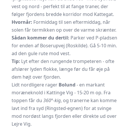
vest og nord - perfekt til at fange traner, der
følger fjordens bredde korridor mod Kattegat.
Hvornår:
Formiddag til sen eftermiddag, når
solen får termikken op over de varme skrænter.
Sådan kommer du dertil:
Parker ved P-pladsen
for enden af Boserupvej (Roskilde). Gå 5-10 min.
ad den gule rute mod vest.
Tip:
Lyt efter den rungende trompeteren - ofte
afslører lyden flokke, længe før du får øje på
dem højt over fjorden.
Lidt nordligere rager
Bolund
- en markant
moræneknold i Kattinge Vig - 15-20 m op. Fra
toppen får du
360°-kig
, og tranerne kan komme
lavt ind fra syd (Ringsted-egnen) for at svinge
mod nordøst langs fjorden eller direkte ud over
Lejre Vig.