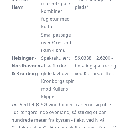
museets park -
Havn
plads”.
kombiner
fugletur med
kultur.
Smal passage
over Øresund
(kun 4 km).
Helsingør -
Spektakulært
56.0388, 12.6200 -
Nordhavnen
at se flokke
betalingsparkering
& Kronborg
glide lavt over
ved Kulturværftet.
Kronborgs spir
mod Kullens
klipper.
Tip:
Ved let Ø-SØ-vind holder tranerne sig ofte
lidt længere inde over land, så stil dig et par
hundrede meter fra kysten - f.eks. ved Nivå
Gadekær eller Gl. Humlebæk Strandvej - for at få