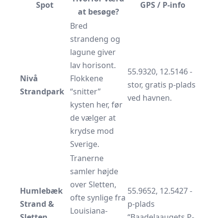
Spot
GPS / P-info
at besøge?
Bred
strandeng og
lagune giver
lav horisont.
55.9320, 12.5146 -
Nivå
Flokkene
stor, gratis p-plads
Strandpark
“snitter”
ved havnen.
kysten her, før
de vælger at
krydse mod
Sverige.
Tranerne
samler højde
over Sletten,
Humlebæk
55.9652, 12.5427 -
ofte synlige fra
Strand &
p-plads
Louisiana-
Sletten
“Baadelaaugets P-