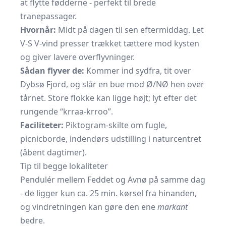
at flytte fødderne - perfekt til brede
tranepassager.
Hvornår:
Midt på dagen til sen eftermiddag. Let
V-S V-vind presser trækket tættere mod kysten
og giver lavere overflyvninger.
Sådan flyver de:
Kommer ind sydfra, tit over
Dybsø Fjord, og slår en bue mod Ø/NØ hen over
tårnet. Store flokke kan ligge højt; lyt efter det
rungende “krraa-krroo”.
Faciliteter:
Piktogram-skilte om fugle,
picnicborde, indendørs udstilling i naturcentret
(åbent dagtimer).
Tip til begge lokaliteter
Pendulér mellem Feddet og Avnø på samme dag
- de ligger kun ca. 25 min. kørsel fra hinanden,
og vindretningen kan gøre den ene
markant
bedre.