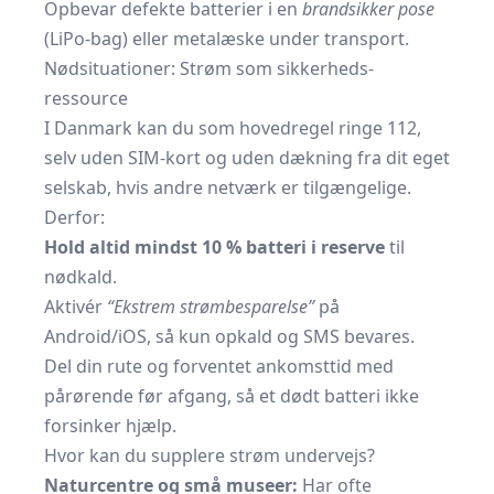
Opbevar defekte batterier i en
brandsikker pose
(LiPo-bag) eller metalæske under transport.
Nødsituationer: Strøm som sikkerheds­
ressource
I Danmark kan du som hovedregel ringe 112,
selv uden SIM-kort og uden dækning fra dit eget
selskab, hvis andre netværk er tilgængelige.
Derfor:
Hold altid mindst 10 % batteri i reserve
til
nødkald.
Aktivér
“Ekstrem strømbesparelse”
på
Android/iOS, så kun opkald og SMS bevares.
Del din rute og forventet ankomsttid med
pårørende før afgang, så et dødt batteri ikke
forsinker hjælp.
Hvor kan du supplere strøm undervejs?
Naturcentre og små museer:
Har ofte