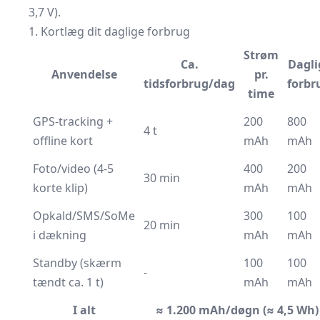
3,7 V).
1. Kortlæg dit daglige forbrug
Strøm
Ca.
Dagli
Anvendelse
pr.
tidsforbrug/dag
forbr
time
GPS-tracking +
200
800
4 t
offline kort
mAh
mAh
Foto/video (4-5
400
200
30 min
korte klip)
mAh
mAh
Opkald/SMS/SoMe
300
100
20 min
i dækning
mAh
mAh
Standby (skærm
100
100
-
tændt ca. 1 t)
mAh
mAh
I alt
≈ 1.200 mAh/døgn (≈ 4,5 Wh)