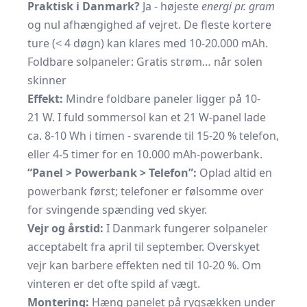
Praktisk i Danmark?
Ja - højeste
energi pr. gram
og nul afhængighed af vejret. De fleste kortere
ture (< 4 døgn) kan klares med 10-20.000 mAh.
Foldbare solpaneler: Gratis strøm… når solen
skinner
Effekt:
Mindre foldbare paneler ligger på 10-
21 W. I fuld sommersol kan et 21 W-panel lade
ca. 8-10 Wh i timen - svarende til 15-20 % telefon,
eller 4-5 timer for en 10.000 mAh-powerbank.
“Panel > Powerbank > Telefon”:
Oplad altid en
powerbank først; telefoner er følsomme over
for svingende spænding ved skyer.
Vejr og årstid:
I Danmark fungerer solpaneler
acceptabelt fra april til september. Overskyet
vejr kan barbere effekten ned til 10-20 %. Om
vinteren er det ofte spild af vægt.
Montering:
Hæng panelet på rygsækken under