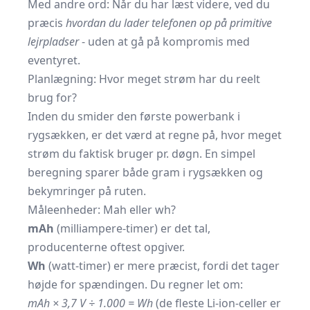
Med andre ord: Når du har læst videre, ved du
præcis
hvordan du lader telefonen op på primitive
lejrpladser
- uden at gå på kompromis med
eventyret.
Planlægning: Hvor meget strøm har du reelt
brug for?
Inden du smider den første powerbank i
rygsækken, er det værd at regne på, hvor meget
strøm du faktisk bruger pr. døgn. En simpel
beregning sparer både gram i rygsækken og
bekymringer på ruten.
Måleenheder: Mah eller wh?
mAh
(milliampere-timer) er det tal,
producenterne oftest opgiver.
Wh
(watt-timer) er mere præcist, fordi det tager
højde for spændingen. Du regner let om:
mAh × 3,7 V ÷ 1.000 = Wh
(de fleste Li-ion-celler er