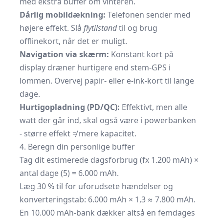
med ekstra buffer om vinteren.
Dårlig mobildækning:
Telefonen sender med
højere effekt. Slå
flytilstand
til og brug
offlinekort, når det er muligt.
Navigation via skærm:
Konstant kort på
display dræner hurtigere end stem-GPS i
lommen. Overvej papir- eller e-ink-kort til lange
dage.
Hurtigopladning (PD/QC):
Effektivt, men alle
watt der går ind, skal også være i powerbanken
- større effekt ≠ mere kapacitet.
4. Beregn din personlige buffer
Tag dit estimerede dagsforbrug (fx 1.200 mAh) ×
antal dage (5) = 6.000 mAh.
Læg 30 % til for uforudsete hændelser og
konverteringstab: 6.000 mAh × 1,3 ≈ 7.800 mAh.
En 10.000 mAh-bank dækker altså en femdages