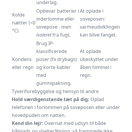
underlag.
Opbevar batterier i
At oplade i
Kolde
inderlomme eller
soveposen:
nætter (<0
sovepose - men
varmeudviklingen
°C)
isoleret
fra fugt.
kan blive fanget.
Brug IP-
klassificerede
At oplade
Kondens
poser (fx drybags)
ubeskyttet under
eller regn
og korte kabler
åben himmel i
med
regn.
gummipakning.
Tyveriforebyggelse og hensyn til andre
Hold værdigenstande tæt på dig:
Oplad
telefonen i forlommen på soveposen eller under
hovedpuden om natten.
Kend din lejr:
Overnat med udsyn til både
bålplads og shelteråbning, så fremmede ikke