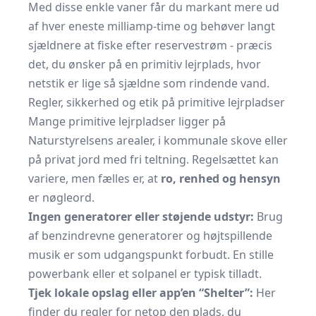
Med disse enkle vaner får du markant mere ud
af hver eneste milliamp-time og behøver langt
sjældnere at fiske efter reservestrøm - præcis
det, du ønsker på en primitiv lejrplads, hvor
netstik er lige så sjældne som rindende vand.
Regler, sikkerhed og etik på primitive lejrpladser
Mange primitive lejrpladser ligger på
Naturstyrelsens arealer, i kommunale skove eller
på privat jord med fri teltning. Regelsættet kan
variere, men fælles er, at
ro, renhed og hensyn
er nøgleord.
Ingen generatorer eller støjende udstyr:
Brug
af benzindrevne generatorer og højtspillende
musik er som udgangspunkt forbudt. En stille
powerbank eller et solpanel er typisk tilladt.
Tjek lokale opslag eller app’en “Shelter”:
Her
finder du regler for netop den plads, du