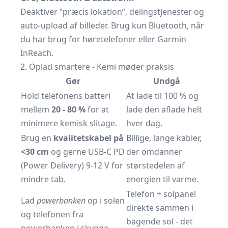
Deaktiver ”præcis lokation”, delingstjenester og
auto-upload af billeder. Brug kun Bluetooth, når
du har brug for høretelefoner eller Garmin
InReach.
2. Oplad smartere - Kemi møder praksis
Gør
Undgå
Hold telefonens batteri
At lade til 100 % og
mellem
20 - 80 %
for at
lade den aflade helt
minimere kemisk slitage.
hver dag.
Brug en
kvalitetskabel på
Billige, lange kabler,
<30 cm
og gerne USB-C PD
der omdanner
(Power Delivery) 9-12 V for
størstedelen af
mindre tab.
energien til varme.
Telefon + solpanel
Lad
powerbanken
op i solen
direkte sammen i
og telefonen fra
bagende sol - det