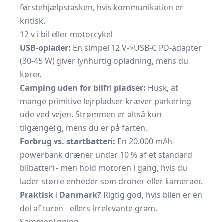
førstehjælpstasken, hvis kommunikation er
kritisk.
12 v i bil eller motorcykel
USB-oplader:
En simpel 12 V->USB-C PD-adapter
(30-45 W) giver lynhurtig opladning, mens du
kører.
Camping uden for bilfri pladser:
Husk, at
mange primitive lejrpladser kræver parkering
ude ved vejen. Strømmen er altså kun
tilgængelig, mens du er på farten.
Forbrug vs. startbatteri:
En 20.000 mAh-
powerbank dræner under 10 % af et standard
bilbatteri - men hold motoren i gang, hvis du
lader større enheder som droner eller kameraer.
Praktisk i Danmark?
Rigtig god, hvis bilen er en
del af turen - ellers irrelevante gram.
Sammenligning