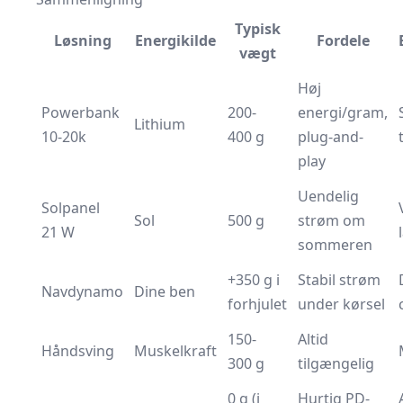
Typisk
Løsning
Energikilde
Fordele
vægt
Høj
Powerbank
200-
energi/gram,
Lithium
10-20k
400 g
plug-and-
play
Uendelig
Solpanel
Sol
500 g
strøm om
21 W
sommeren
+350 g i
Stabil strøm
Navdynamo
Dine ben
forhjulet
under kørsel
150-
Altid
Håndsving
Muskelkraft
300 g
tilgængelig
0 g (i
Hurtig PD-