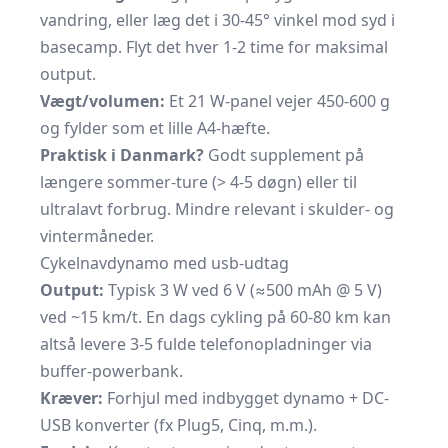
vandring, eller læg det i 30-45° vinkel mod syd i
basecamp. Flyt det hver 1-2 time for maksimal
output.
Vægt/volumen:
Et 21 W-panel vejer 450-600 g
og fylder som et lille A4-hæfte.
Praktisk i Danmark?
Godt supplement på
længere sommer-ture (> 4-5 døgn) eller til
ultralavt forbrug. Mindre relevant i skulder- og
vintermåneder.
Cykelnavdynamo med usb-udtag
Output:
Typisk 3 W ved 6 V (≈500 mAh @ 5 V)
ved ~15 km/t. En dags cykling på 60-80 km kan
altså levere 3-5 fulde telefonopladninger via
buffer-powerbank.
Kræver:
Forhjul med indbygget dynamo + DC-
USB konverter (fx Plug5, Cinq, m.m.).