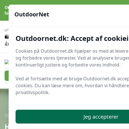
OutdoorNet - Inspiration, guides og grej til livet under åben
himmel
OutdoorNet
✅
🇩🇰
De bedste brands
Altid hurtig levering
Outdoornet.dk: Accept af cookie
🛍️
🔐
23 produktyper
Sikker nethandel
👍
Verificerede webshops
Cookies på Outdoornet.dk hjælper os med at levere
og forbedre vores tjenester. Ved at analysere brug
OutdoorNet
kontinuerligt justere og forbedre vores indhold.
Men
Søg nu
Søg nu
Ved at fortsætte med at bruge Outdoornet.dk accep
cookies. Du kan læse mere om, hvordan vi håndterer
privatlivspolitik.
Udgivet i
Camping
Jeg accepterer
Hvordan lader jeg telefonen op på