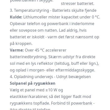
powerbanken i skygge.
stresser batteriet.
3. Temperaturstyring - Batteriets skjulte fjende
Kulde:
Lithiumceller mister kapacitet under 0 °C.
Opbevar telefon og powerbank i inderlomme
eller sovepose om natten. Lad aldrig, hvis
batteriet er iskoldt - varm det først nænsomt op
på kroppen.
Varme:
Over 45 °C accelererer
batterinedbrydning. Skærm udstyr fra direkte
sol med en lys reflektor (teltdug, buff eller lign.),
og oplad i morgen- eller eftermiddagsskygge.
4. Opladning undervejs - Udnyt bevægelsen
Solpanel på rygsækken
Vælg et panel med ≥10 W og
elastikker/karabiner, så det ligger fladt mod
rygsækkens topflade. Forbind til powerbank -
ikke direkte til telefon.