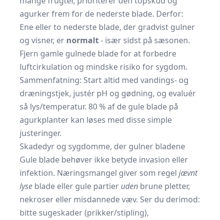
mange frugter, prioriterer den topskud og
agurker frem for de nederste blade. Derfor:
Ene eller to nederste blade, der gradvist gulner
og visner, er
normalt
- især sidst på sæsonen.
Fjern gamle gulnede blade for at forbedre
luftcirkulation og mindske risiko for sygdom.
Sammenfatning: Start altid med vandings- og
dræningstjek, justér pH og gødning, og evaluér
så lys/temperatur. 80 % af de gule blade på
agurkplanter kan løses med disse simple
justeringer.
Skadedyr og sygdomme, der gulner bladene
Gule blade behøver ikke betyde invasion eller
infektion. Næringsmangel giver som regel
jævnt
lyse
blade eller gule partier
uden
brune pletter,
nekroser eller misdannede væv. Ser du derimod:
bitte sugeskader (prikker/stipling),