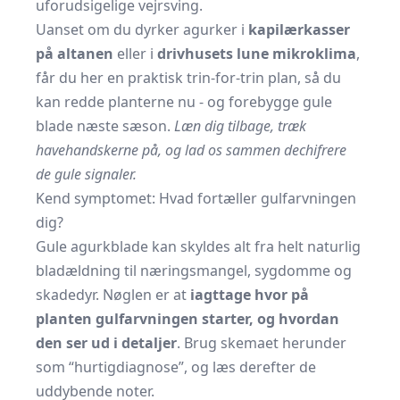
uforudsigelige vejrsving.
Uanset om du dyrker agurker i
kapilærkasser
på altanen
eller i
drivhusets lune mikroklima
,
får du her en praktisk trin-for-trin plan, så du
kan redde planterne nu - og forebygge gule
blade næste sæson.
Læn dig tilbage, træk
havehandskerne på, og lad os sammen dechifrere
de gule signaler.
Kend symptomet: Hvad fortæller gulfarvningen
dig?
Gule agurkblade kan skyldes alt fra helt naturlig
bladældning til næringsmangel, sygdomme og
skadedyr. Nøglen er at
iagttage hvor på
planten gulfarvningen starter, og hvordan
den ser ud i detaljer
. Brug skemaet herunder
som “hurtigdiagnose”, og læs derefter de
uddybende noter.