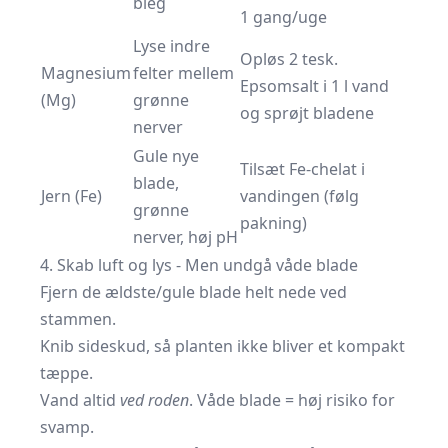
bleg
1 gang/uge
Lyse indre
Opløs 2 tesk.
Magnesium
felter mellem
Epsomsalt i 1 l vand
(Mg)
grønne
og sprøjt bladene
nerver
Gule nye
Tilsæt Fe-chelat i
blade,
Jern (Fe)
vandingen (følg
grønne
pakning)
nerver, høj pH
4. Skab luft og lys - Men undgå våde blade
Fjern de ældste/gule blade helt nede ved
stammen.
Knib sideskud, så planten ikke bliver et kompakt
tæppe.
Vand altid
ved roden
. Våde blade = høj risiko for
svamp.