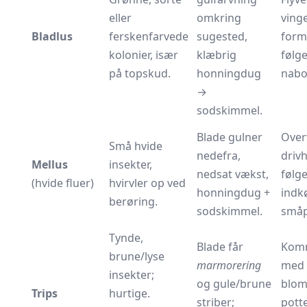
eller
omkring
ving
Bladlus
ferskenfarvede
sugested,
form
kolonier, især
klæbrig
følg
på topskud.
honningdug
nabo
→
sodskimmel.
Blade gulner
Overv
Små hvide
nedefra,
driv
Mellus
insekter,
nedsat vækst,
følg
(hvide fluer)
hvirvler op ved
honningdug +
indk
berøring.
sodskimmel.
småp
Tynde,
Blade får
Kom
brune/lyse
marmorering
med
insekter;
og gule/brune
blom
Trips
hurtige.
striber;
potte