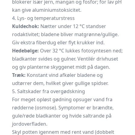
blokerer især jern, mangan og fosfor; for lav pH
kan give aluminiumstoksicitet.
4. Lys- og temperaturstress
Kuldechok:
Nætter under 12 °C standser
rodaktivitet; bladene bliver matgrønne/gullige.
Giv ekstra fiberdug eller flyt krukker ind.
Hedebølge:
Over 32 °C lukkes fotosyntesen ned;
bladkanter svides og gulner. Ventilér drivhuset
og giv planterne skyggenet midt på dagen.
Træk:
Konstant vind afkøler bladene og
udtørrer dem, hvilket giver gullige spidser.
5. Saltskader fra overgødskning
For meget opløst gødning opsuger vand fra
rødderne (osmose). Symptomer er brændte,
gule/røde bladkanter og hvide saltrande på
jordoverfladen.
Skyl potten igennem med rent vand (dobbelt