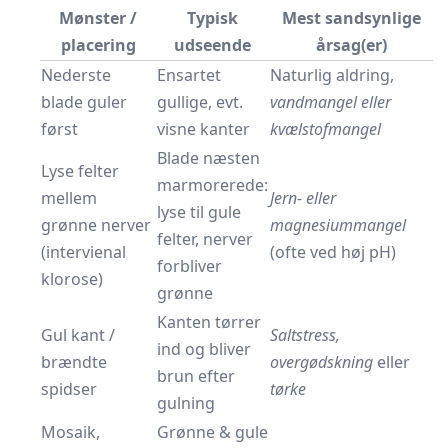
Mønster /
Typisk
Mest sandsynlige
placering
udseende
årsag(er)
Nederste
Ensartet
Naturlig aldring,
blade guler
gullige, evt.
vandmangel eller
først
visne kanter
kvælstofmangel
Blade næsten
Lyse felter
marmorerede:
mellem
Jern- eller
lyse til gule
grønne nerver
magnesiummangel
felter, nerver
(intervienal
(ofte ved høj pH)
forbliver
klorose)
grønne
Kanten tørrer
Gul kant /
Saltstress,
ind og bliver
brændte
overgødskning
eller
brun efter
spidser
tørke
gulning
Mosaik,
Grønne & gule