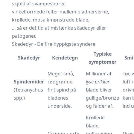
skjold af svampesporer,
vinkelformede felter mellem bladnerverne,
krøllede, mosaikmønstrede blade,
... så er det tid at mistænke skadedyr eller
patogener.
Skadedyr - De fire hyppigste syndere
Typiske
Skadedyr
Kendetegn
Smi
symptomer
Meget små,
Millioner af
Tør,
Spindemider
rødgrønne;
lyse prikker
;
luft i
(Tetranychus
fint spind på
blade bliver
drivh
spp.)
bladenes
gullige/bronze
kan 
underside.
og falder af.
ind u
Krøllede
blade,
Grønne, sorte
gulfarvning
Flyv