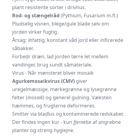
plant resistente sorter i drivhus.
Rod- og stængelråd
(Pythium, Fusarium m.fl.)
Pludselig visnen, blege/gule blade selv om
jorden virker fugtig.
Årsag: iltfattig, konstant våd jord eller inficerede
såbakker.
Forbedr dræn, lad jorden tørre let mellem
vandinger, brug sundt såmateriale.
Virus - Når mønsteret bliver mosaik
Agurkemosaikvirus (CMV)
giver
uregelmæssige, mørkegrønne og lysegrønne
felter (
mosaik
) og generel gulning. Væksten
hæmmes, og frugterne deformeres.
Smitter via bladlus og kontaminerede redskaber.
Der findes ingen kur - kun
fjernelse
af angrebne
planter og streng hygiejne.