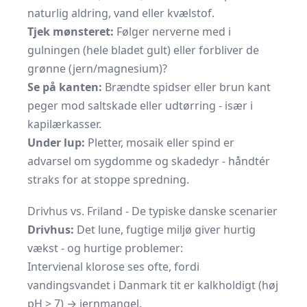
naturlig aldring, vand eller kvælstof.
Tjek mønsteret:
Følger nerverne med i
gulningen (hele bladet gult) eller forbliver de
grønne (jern/magnesium)?
Se på kanten:
Brændte spidser eller brun kant
peger mod saltskade eller udtørring - især i
kapilærkasser.
Under lup:
Pletter, mosaik eller spind er
advarsel om sygdomme og skadedyr - håndtér
straks for at stoppe spredning.
Drivhus vs. Friland - De typiske danske scenarier
Drivhus:
Det lune, fugtige miljø giver hurtig
vækst - og hurtige problemer:
Intervienal klorose ses ofte, fordi
vandingsvandet i Danmark tit er kalkholdigt (høj
pH > 7) → jernmangel.