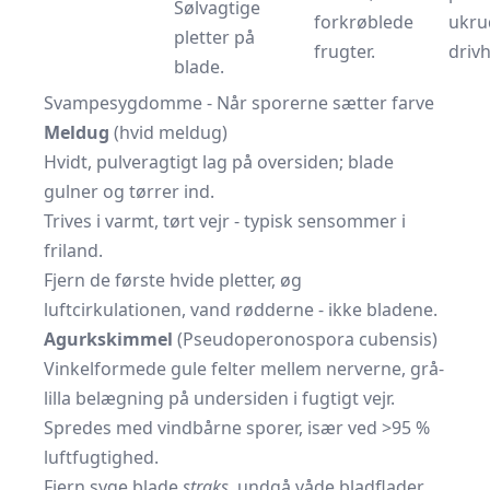
Sølvagtige
forkrøblede
ukrud
pletter på
frugter.
driv
blade.
Svampesygdomme - Når sporerne sætter farve
Meldug
(hvid meldug)
Hvidt, pulveragtigt lag på oversiden; blade
gulner og tørrer ind.
Trives i varmt, tørt vejr - typisk sensommer i
friland.
Fjern de første hvide pletter, øg
luftcirkulationen, vand rødderne - ikke bladene.
Agurkskimmel
(Pseudoperonospora cubensis)
Vinkelformede gule felter mellem nerverne, grå-
lilla belægning på undersiden i fugtigt vejr.
Spredes med vindbårne sporer, især ved >95 %
luftfugtighed.
Fjern syge blade
straks
, undgå våde bladflader,