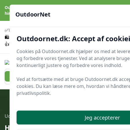
OutdoorNet - Inspiration, guides og grej til livet under åben
himmel
OutdoorNet
✅
🇩🇰
De bedste brands
Altid hurtig levering
Outdoornet.dk: Accept af cookie
🛍️
🔐
23 produktyper
Sikker nethandel
👍
Verificerede webshops
Cookies på Outdoornet.dk hjælper os med at lever
og forbedre vores tjenester. Ved at analysere brug
OutdoorNet
kontinuerligt justere og forbedre vores indhold.
Men
Søg nu
Søg nu
Ved at fortsætte med at bruge Outdoornet.dk acce
cookies. Du kan læse mere om, hvordan vi håndterer
privatlivspolitik.
Udgivet i
Haven
Jeg accepterer
Hvorfor gulner bladene på mine