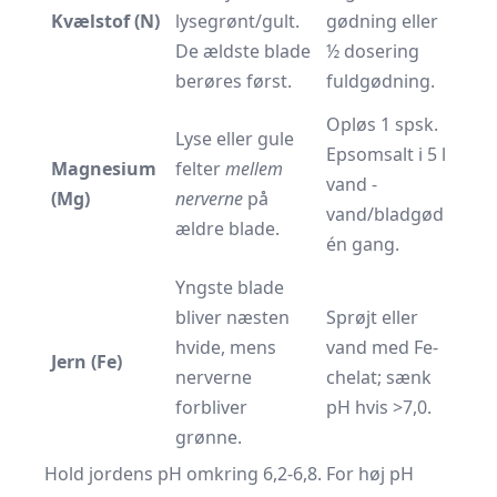
Kvælstof (N)
lysegrønt/gult.
gødning eller
De ældste blade
½ dosering
berøres først.
fuldgødning.
Opløs 1 spsk.
Lyse eller gule
Epsomsalt i 5 l
Magnesium
felter
mellem
vand -
(Mg)
nerverne
på
vand/bladgød
ældre blade.
én gang.
Yngste blade
bliver næsten
Sprøjt eller
hvide, mens
vand med Fe-
Jern (Fe)
nerverne
chelat; sænk
forbliver
pH hvis >7,0.
grønne.
Hold jordens pH omkring 6,2-6,8. For høj pH