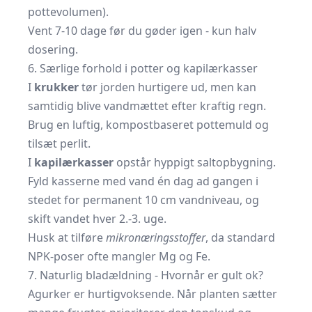
pottevolumen).
Vent 7-10 dage før du gøder igen - kun halv
dosering.
6. Særlige forhold i potter og kapilærkasser
I
krukker
tør jorden hurtigere ud, men kan
samtidig blive vandmættet efter kraftig regn.
Brug en luftig, kompost­baseret pottemuld og
tilsæt perlit.
I
kapilærkasser
opstår hyppigt saltopbygning.
Fyld kasserne med vand én dag ad gangen i
stedet for permanent 10 cm vandniveau, og
skift vandet hver 2.-3. uge.
Husk at tilføre
mikronæringsstoffer
, da standard
NPK-poser ofte mangler Mg og Fe.
7. Naturlig bladældning - Hvornår er gult ok?
Agurker er hurtigvoksende. Når planten sætter