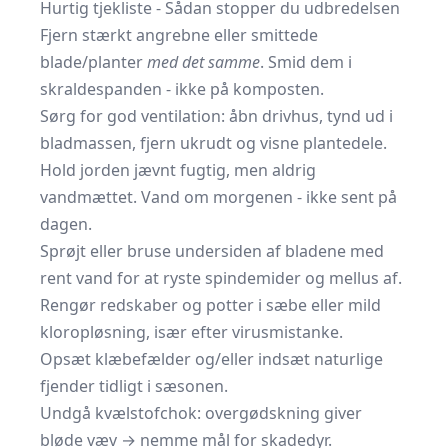
Hurtig tjekliste - Sådan stopper du udbredelsen
Fjern stærkt angrebne eller smittede
blade/planter
med det samme
. Smid dem i
skraldespanden - ikke på komposten.
Sørg for god ventilation: åbn drivhus, tynd ud i
bladmassen, fjern ukrudt og visne plantedele.
Hold jorden jævnt fugtig, men aldrig
vandmættet. Vand om morgenen - ikke sent på
dagen.
Sprøjt eller bruse undersiden af bladene med
rent vand for at ryste spindemider og mellus af.
Rengør redskaber og potter i sæbe eller mild
kloropløsning, især efter virusmistanke.
Opsæt klæbefælder og/eller indsæt naturlige
fjender tidligt i sæsonen.
Undgå kvælstofchok: overgødskning giver
bløde væv → nemme mål for skadedyr.