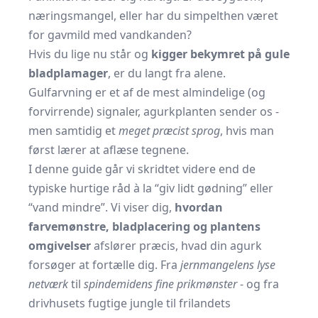
næringsmangel, eller har du simpelthen været
for gavmild med vandkanden?
Hvis du lige nu står og
kigger bekymret på gule
bladplamager
, er du langt fra alene.
Gulfarvning er et af de mest almindelige (og
forvirrende) signaler, agurkplanten sender os -
men samtidig et
meget præcist sprog
, hvis man
først lærer at aflæse tegnene.
I denne guide går vi skridtet videre end de
typiske hurtige råd à la “giv lidt gødning” eller
“vand mindre”. Vi viser dig,
hvordan
farvemønstre, bladplacering og plantens
omgivelser
afslører præcis, hvad din agurk
forsøger at fortælle dig. Fra
jernmangelens lyse
netværk
til
spindemidens fine prikmønster
- og fra
drivhusets fugtige jungle til frilandets