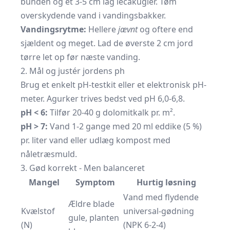
bunden og et 3-5 cm lag lecakugler. Tøm
overskydende vand i vandingsbakker.
Vandingsrytme:
Hellere
jævnt
og oftere end
sjældent og meget. Lad de øverste 2 cm jord
tørre let op før næste vanding.
2. Mål og justér jordens ph
Brug et enkelt pH-testkit eller et elektronisk pH-
meter. Agurker trives bedst ved pH 6,0-6,8.
pH < 6:
Tilfør 20-40 g dolomitkalk pr. m².
pH > 7:
Vand 1-2 gange med 20 ml eddike (5 %)
pr. liter vand eller udlæg kompost med
nåletræsmuld.
3. Gød korrekt - Men balanceret
Mangel
Symptom
Hurtig løsning
Vand med flydende
Ældre blade
Kvælstof
universal-gødning
gule, planten
(N)
(NPK 6-2-4)