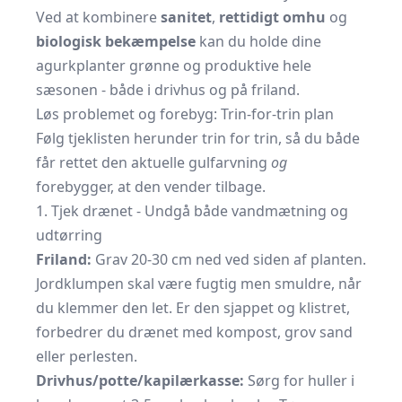
Ved at kombinere
sanitet
,
rettidigt omhu
og
biologisk bekæmpelse
kan du holde dine
agurkplanter grønne og produktive hele
sæsonen - både i drivhus og på friland.
Løs problemet og forebyg: Trin-for-trin plan
Følg tjeklisten herunder trin for trin, så du både
får rettet den aktuelle gulfarvning
og
forebygger, at den vender tilbage.
1. Tjek drænet - Undgå både vandmætning og
udtørring
Friland:
Grav 20-30 cm ned ved siden af planten.
Jordklumpen skal være fugtig men smuldre, når
du klemmer den let. Er den sjappet og klistret,
forbedrer du drænet med kompost, grov sand
eller perlesten.
Drivhus/potte/kapilærkasse:
Sørg for huller i