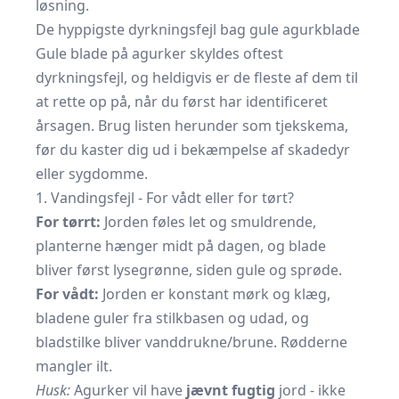
løsning.
De hyppigste dyrkningsfejl bag gule agurkblade
Gule blade på agurker skyldes oftest
dyrkningsfejl, og heldigvis er de fleste af dem til
at rette op på, når du først har identificeret
årsagen. Brug listen herunder som tjekskema,
før du kaster dig ud i bekæmpelse af skadedyr
eller sygdomme.
1. Vandingsfejl - For vådt eller for tørt?
For tørrt:
Jorden føles let og smuldrende,
planterne hænger midt på dagen, og blade
bliver først lysegrønne, siden gule og sprøde.
For vådt:
Jorden er konstant mørk og klæg,
bladene guler fra stilkbasen og udad, og
bladstilke bliver vand­drukne/brune. Rødderne
mangler ilt.
Husk:
Agurker vil have
jævnt fugtig
jord - ikke