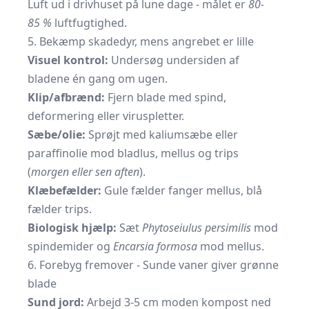
Luft ud i drivhuset på lune dage - målet er
80-
85 %
luftfugtighed.
5. Bekæmp skadedyr, mens angrebet er lille
Visuel kontrol:
Undersøg undersiden af
bladene én gang om ugen.
Klip/afbrænd:
Fjern blade med spind,
deformering eller viruspletter.
Sæbe/olie:
Sprøjt med kalium­sæbe eller
paraffinolie mod bladlus, mellus og trips
(
morgen eller sen aften
).
Klæbefælder:
Gule fælder fanger mellus, blå
fælder trips.
Biologisk hjælp:
Sæt
Phytoseiulus persimilis
mod
spindemider og
Encarsia formosa
mod mellus.
6. Forebyg fremover - Sunde vaner giver grønne
blade
Sund jord:
Arbejd 3-5 cm moden kompost ned