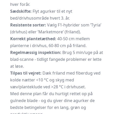
hver forår.
Sædskifte:
Flyt agurker til et nyt
bed/drivhusområde hvert 3. år.
Resistente sorter:
Vælg F1-hybrider som ’Tyria’
(drivhus) eller ’Marketmore’ (friland).
Korrekt plantetæthed:
40-50 cm mellem
planterne i drivhus, 60-80 cm på friland.
Regelmæssig inspektion:
Brug 5 min/uge på at
blad-scanne - tidligt fangede problemer er lette
at løse.
Tilpas til vejret:
Dæk friland med fiberdug ved
kolde nætter <10 °C og skyg med
væv/planteklude ved >28 °C i drivhuset.
Med denne plan får du hurtigt rettet op på
gulnede blade - og du giver dine agurker de
bedste betingelser for en lang, grøn og