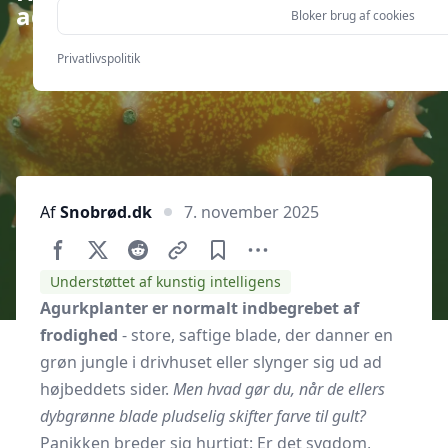
agurkplanter?
Bloker brug af cookies
Privatlivspolitik
Af
Snobrød.dk
7. november 2025
Understøttet af kunstig intelligens
Agurkplanter er normalt indbegrebet af
frodighed
- store, saftige blade, der danner en
grøn jungle i drivhuset eller slynger sig ud ad
højbeddets sider.
Men hvad gør du, når de ellers
dybgrønne blade pludselig skifter farve til gult?
Panikken breder sig hurtigt: Er det sygdom,