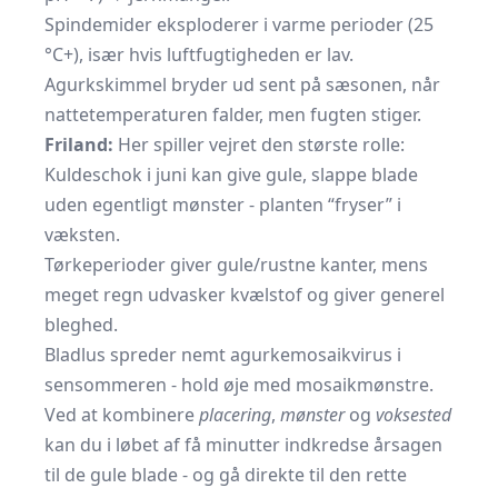
Spindemider eksploderer i varme perioder (25
°C+), især hvis luftfugtigheden er lav.
Agurkskimmel bryder ud sent på sæsonen, når
nattetemperaturen falder, men fugten stiger.
Friland:
Her spiller vejret den største rolle:
Kuldeschok i juni kan give gule, slappe blade
uden egentligt mønster - planten “fryser” i
væksten.
Tørkeperioder giver gule/rustne kanter, mens
meget regn udvasker kvælstof og giver generel
bleghed.
Bladlus spreder nemt agurkemosaikvirus i
sensommeren - hold øje med mosaikmønstre.
Ved at kombinere
placering
,
mønster
og
voksested
kan du i løbet af få minutter indkredse årsagen
til de gule blade - og gå direkte til den rette