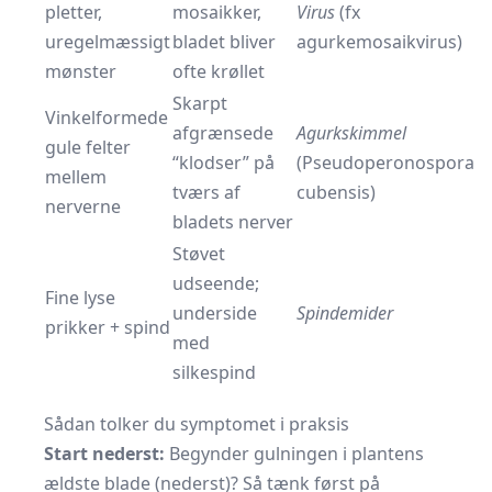
pletter,
mosaikker,
Virus
(fx
uregelmæssigt
bladet bliver
agurkemosaikvirus)
mønster
ofte krøllet
Skarpt
Vinkelformede
afgrænsede
Agurkskimmel
gule felter
“klodser” på
(Pseudoperonospora
mellem
tværs af
cubensis)
nerverne
bladets nerver
Støvet
udseende;
Fine lyse
underside
Spindemider
prikker + spind
med
silkespind
Sådan tolker du symptomet i praksis
Start nederst:
Begynder gulningen i plantens
ældste blade (nederst)? Så tænk først på