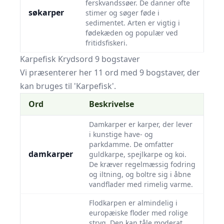
ferskvandssøer. De danner ofte
søkarper
stimer og søger føde i
sedimentet. Arten er vigtig i
fødekæden og populær ved
fritidsfiskeri.
Karpefisk Krydsord 9 bogstaver
Vi præsenterer her 11 ord med 9 bogstaver, der
kan bruges til 'Karpefisk'.
Ord
Beskrivelse
Damkarper er karper, der lever
i kunstige have- og
parkdamme. De omfatter
damkarper
guldkarpe, spejlkarpe og koi.
De kræver regelmæssig fodring
og iltning, og boltre sig i åbne
vandflader med rimelig varme.
Flodkarpen er almindelig i
europæiske floder med rolige
stryg. Den kan tåle moderat