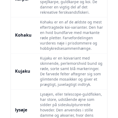
spejlkarpe, guldkarpe og koi. De
danner en vigtig del af det
rekreative ferskvandsfiskeri.
Kohaku er en af de ældste og mest
eftertragtede koi-varianter. Den har
en hvid bundfarve med markante
Kohaku
røde pletter. Farvefordelingen
vurderes nøje i prisdommere og
hobbykredsesammenhænge.
Kujaku er en koivariant med
skinnende, perlemorshvid bund og
røde, sorte samt blå markeringer.
Kujaku
De farvede felter aftegner sig som
glimtende mosaikker og giver et
prægtigt, juvelagtigt indtryk.
Lysøjen, eller telescope-guldfisken,
har store, udstående øjne som
sidder på sideskulpturerede
lysøje
hoveder. Den anvendes i stille
damme og akvarier, hvor dens