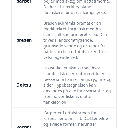
barber
pejler med skæg om nattetimerne.
De har et stærkt ry blandt
fluefiskere for deres kampstyrke.
Brasen (Abramis brama) er en
mørkbækret karpefisk med høj,
senerealt komprimeret krop. Den
brasen
trives i langsomtflydende,
grumsede vande og er kendt fra
både sports- og fritidsfiskeri for sit
velsmagende kød.
Doitsu-koi er skælkarper, hvor
standardskæl er reduceret til en
række små flanker langs ryglinie og
Doitsu
sider. Typebetegnelsen kan
anvendes på alle farvevarianter, og
fremhæver fiskens glatte
flankeforløb.
Karper er flertalsformen for
karpearter generelt. Dækker vilde
og avlede former, herunder
karper