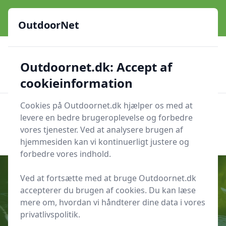
OutdoorNet - Inspiration, guides og grej til livet under åben
himmel
OutdoorNet
✅
🇩🇰
De bedste brands
Altid hurtig levering
Outdoornet.dk: Accept af
🛍️
🔐
23 produktyper
Sikker nethandel
👍
Verificerede webshops
cookieinformation
Cookies på Outdoornet.dk hjælper os med at
OutdoorNet
Men
levere en bedre brugeroplevelse og forbedre
Søg nu
vores tjenester. Ved at analysere brugen af
Søg nu
hjemmesiden kan vi kontinuerligt justere og
forbedre vores indhold.
Ved at fortsætte med at bruge Outdoornet.dk
accepterer du brugen af cookies. Du kan læse
Udgivet i
Hjælp til krydsord
mere om, hvordan vi håndterer dine data i vores
privatlivspolitik.
Karpefisk Krydsord