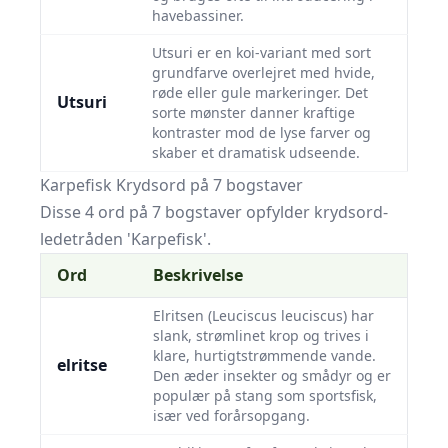
havebassiner.
Utsuri er en koi-variant med sort
grundfarve overlejret med hvide,
røde eller gule markeringer. Det
Utsuri
sorte mønster danner kraftige
kontraster mod de lyse farver og
skaber et dramatisk udseende.
Karpefisk Krydsord på 7 bogstaver
Disse 4 ord på 7 bogstaver opfylder krydsord-
ledetråden 'Karpefisk'.
Ord
Beskrivelse
Elritsen (Leuciscus leuciscus) har
slank, strømlinet krop og trives i
klare, hurtigtstrømmende vande.
elritse
Den æder insekter og smådyr og er
populær på stang som sportsfisk,
især ved forårsopgang.