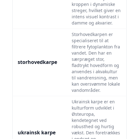
kroppen i dynamiske
streger, hvilket giver en
intens visuel kontrast i
damme og akvarier.
Storhovedkarpen er
specialiseret til at
filtrere fytoplankton fra
vandet. Den har en
særpræget stor,
storhovedkarpe
fladtrykt hovedform og
anvendes i akvakultur
til vandrensning, men
kan oversvømme lokale
vandområder.
Ukrainsk karpe er en
kulturform udviklet i
Østeuropa,
kendetegnet ved
robusthed og hurtig
ukrainsk karpe
vækst. Den foretrækkes
i opdræt og