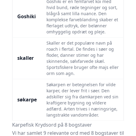
Goshiki er en femfarvet koi med
hvid bund, røde tegninger og sort,
blågrå samt lilla nuance. Den
Goshiki
komplekse farveblanding skaber et
flerlaget udtryk, der belønner
omhyggelig opdræt og pleje.
Skaller er det populære navn på
roach i flertal. De findes i søer og
floder, danner stimer og har
skaller
skinnende, sølvfarvede skæl.
Sportsfiskere bruger ofte majs eller
orm som agn.
Søkarpen er betegnelsen for vilde
karper, der lever frit i søer. Den
adskiller sig fra damkarpen ved sin
søkarpe
kraftigere bygning og vildere
adfærd. Arten trives i næringsrige,
langstrakte vandområder.
Karpefisk Krydsord på 8 bogstaver
Vi har samlet 9 relevante ord med 8 bogstaver til