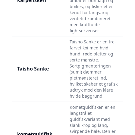
karpefiskeri
omfatter bundagn og
boilies, og fiskeriet er
kendt for langvarig
ventetid kombineret
med kraftfulde
fightsekvenser.
Taisho Sanke er en tre-
farvet koi med hvid
bund, røde pletter og
sorte mønstre.
Sortpigmenteringen
Taisho Sanke
(sumi) dæmmer
pletmønsteret ind,
hvilket skaber et grafisk
udtryk mod den klare
hvide baggrund.
Kometguldfisken er en
langstrålet
guldfiskvariant med
slank krop og lang,
svirpende hale. Den er
kometguldfisk