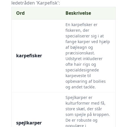
ledetråden 'Karpefisk':
Ord
Beskrivelse
En karpefisker er
fiskeren, der
specialiserer sig i at
fange karper ved hjælp
af bøjleagn og
præcisionskast.
karpefisker
Udstyret inkluderer
ofte hair rigs og
specialdesignede
karpeveste til
opbevaring af boilies
og andet tackle.
Spejlkarper er
kulturformer med få,
store skæl, der står
som spejle på kroppen.
De er robuste og
spejlkarper
populære i