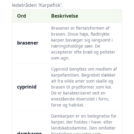
ledetråden 'Karpefisk'.
Ord
Beskrivelse
Brasener er flertalsformen af
brasen. Disse høje, fladtrykte
karper bevæger sig langsomt i
brasener
næringsholdige søer. De
accepterer ofte brød og pelleter
som agn.
Cyprinid benyttes om medlem af
karpefamilien. Begrebet dækker
alt fra vilde arter som skalle og
cyprinid
brasen til prydformer som koi.
De er karakteriseret ved en
enestående diversitet i form,
farve og habitat.
Damkarpen er en betegnelse for
karper, der holdes i have- eller
landskabsdamme. Den omfatter
damkarpe
forskellige varianter som