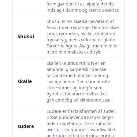
form gør den til et iøjnefaldende
indslag i damme og større akvarier.
Shusui er en skælkarpevariant af
Asagi uden rygtange. Den har skæl
langs rygraden, hvilket skaber en
Shusui
frynseryg, mens siderne er glatte.
Farverne ligner Asagi, men med et
mere minimalistisk udtryk.
Skallen (Rutilus rutilus) er en
almindelig karpefisk i danske
farvande med blanke sider og
skalle
rødlige finner. Den danner ofte
store stimer og indgår som
byttefisk for større rovfisk. Let
genkendelig på skinnende skæl.
Sudere er flertalsformen af suder.
Disse bundlevende karper søger
føde i vegetation. De er robuste
sudere
overfor svingninger i vandkvalitet
og bruges ofte til introducering i