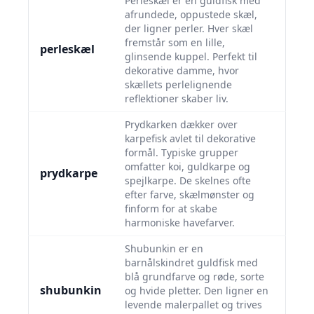
Perleskæl er en guldfisk med
afrundede, oppustede skæl,
der ligner perler. Hver skæl
fremstår som en lille,
perleskæl
glinsende kuppel. Perfekt til
dekorative damme, hvor
skællets perlelignende
reflektioner skaber liv.
Prydkarken dækker over
karpefisk avlet til dekorative
formål. Typiske grupper
omfatter koi, guldkarpe og
prydkarpe
spejlkarpe. De skelnes ofte
efter farve, skælmønster og
finform for at skabe
harmoniske havefarver.
Shubunkin er en
barnålskindret guldfisk med
blå grundfarve og røde, sorte
shubunkin
og hvide pletter. Den ligner en
levende malerpallet og trives