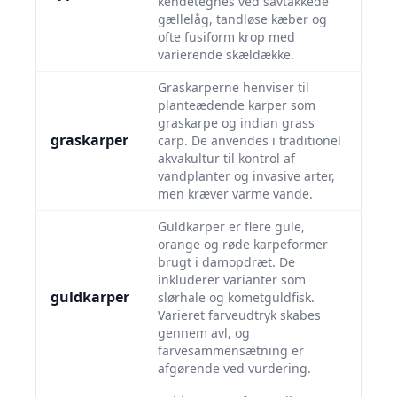
kendetegnes ved savtakkede
gællelåg, tandløse kæber og
ofte fusiform krop med
varierende skældække.
Graskarperne henviser til
planteædende karper som
graskarpe og indian grass
graskarper
carp. De anvendes i traditionel
akvakultur til kontrol af
vandplanter og invasive arter,
men kræver varme vande.
Guldkarper er flere gule,
orange og røde karpeformer
brugt i damopdræt. De
inkluderer varianter som
guldkarper
slørhale og kometguldfisk.
Varieret farveudtryk skabes
gennem avl, og
farvesammensætning er
afgørende ved vurdering.