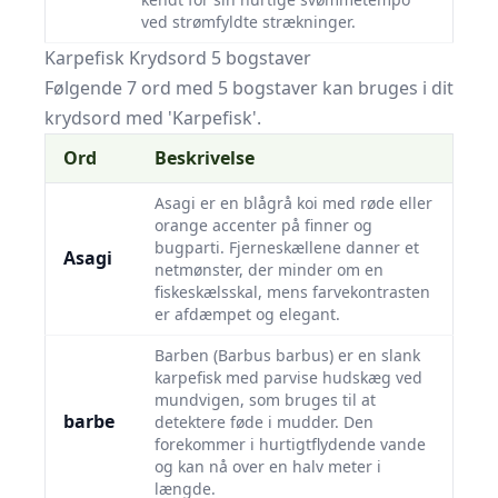
ved strømfyldte strækninger.
Karpefisk Krydsord 5 bogstaver
Følgende 7 ord med 5 bogstaver kan bruges i dit
krydsord med 'Karpefisk'.
Ord
Beskrivelse
Asagi er en blågrå koi med røde eller
orange accenter på finner og
bugparti. Fjerneskællene danner et
Asagi
netmønster, der minder om en
fiskeskælsskal, mens farvekontrasten
er afdæmpet og elegant.
Barben (Barbus barbus) er en slank
karpefisk med parvise hudskæg ved
mundvigen, som bruges til at
barbe
detektere føde i mudder. Den
forekommer i hurtigtflydende vande
og kan nå over en halv meter i
længde.