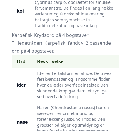
Cyprinus carpio, opdrættet for smukke
farvemønstre. De findes i en lang række
koi
varianter og farvekombinationer og
betragtes som symbolske fisk i
traditionel kultur og haveanlæg.
Karpefisk Krydsord på 4 bogstaver
Til ledetråden 'Karpefisk' fandt vi 2 passende
ord på 4 bogstaver.
Ord
Beskrivelse
Ider er flertalsformen af ide. De trives i
ferskvandssøer og langsomme floder,
ider
hvor de æder overfladeinsekter. Den
skinnende krop gør dem let synlige
ved overfladefodring.
Nasen (Chondrostoma nasus) har en
særegen rørformet mund og
foretrækker grusbund i floder. Den
nase
græsser på alger og smådyr og er
kendt for sin hurtige svømmetempo