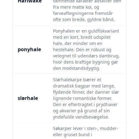
Hariwake
skinnende karaktér adskiller den
fra mere matte koi, og
farveaftegningerne fremstår
ofte som brede, gyldne bånd.
Ponyhalen er en guldfiskvariant
med en kort, bredt udspilet
hale, der minder om en
ponyhale
hestehale. Den er robust og
velegnet til udendørs dambrug,
hvor dens kraftige bygning gør
den modstandsdygtig.
Slørhalekarpe bærer et
dramatisk bagpar med lange,
flydende finner, der danner slør
slørhale
lignende romantiske former.
Den er eftertragtet i prydhaver
og akvarier på grund af sin
yndefulde vandbevægelse.
Søkarper lever i sten-, mudder-
eller gruset bund i