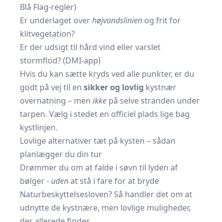
Blå Flag-regler)
Er underlaget over
højvandslinien
og frit for
klitvegetation?
Er der udsigt til hård vind eller varslet
stormflod? (DMI-app)
Hvis du kan sætte kryds ved alle punkter, er du
godt på vej til en
sikker og lovlig
kystnær
overnatning – men
ikke
på selve stranden under
tarpen. Vælg i stedet en officiel plads lige bag
kystlinjen.
Lovlige alternativer tæt på kysten – sådan
planlægger du din tur
Drømmer du om at falde i søvn til lyden af
bølger -
uden
at stå i fare for at bryde
Naturbeskyttelsesloven? Så handler det om at
udnytte de kystnære, men lovlige muligheder,
der allerede findes.