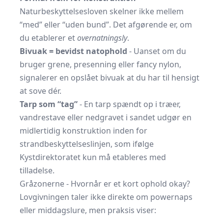
Naturbeskyttelsesloven skelner ikke mellem
“med” eller “uden bund”. Det afgørende er, om
du etablerer et
overnatningsly
.
Bivuak = bevidst natophold
- Uanset om du
bruger grene, presenning eller fancy nylon,
signalerer en opslået bivuak at du har til hensigt
at sove dér.
Tarp som “tag”
- En tarp spændt op i træer,
vandrestave eller nedgravet i sandet udgør en
midlertidig konstruktion inden for
strandbeskyttelses­linjen, som ifølge
Kystdirektoratet kun må etableres med
tilladelse.
Gråzonerne - Hvornår er et kort ophold okay?
Lovgivningen taler ikke direkte om powernaps
eller middagslure, men praksis viser: