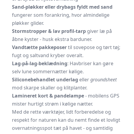
Sand-pløkker eller drybags fyldt med sand
fungerer som forankring, hvor almindelige
pløkker glider.
Stormstropper & lav profil-tarp
giver læ på
åbne kyster - husk ekstra barduner.
Vandtætte pakkeposer
til sovepose og tørt tøj;
fugt og saltvand kryber overalt.
Lag-på-lag-beklædning
: Havbriser kan gøre
selv lune sommernætter kølige.
Siliconebehandlet underlag
eller
groundsheet
mod skarpe skaller og klitplanter.
Lamineret kort & pandelampe
- mobilens GPS
mister hurtigt strøm i kølige nætter.
Med de rette værktøjer, lidt forberedelse og
respekt for naturen kan du nemt finde et lovligt
overnatningsspot tæt på havet - og samtidig