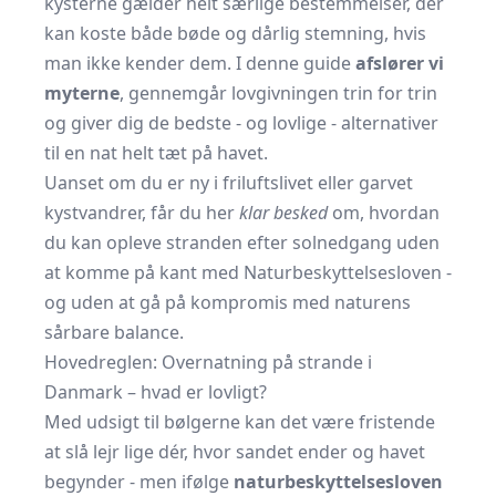
kysterne gælder helt særlige bestemmelser, der
kan koste både bøde og dårlig stemning, hvis
man ikke kender dem. I denne guide
afslører vi
myterne
, gennemgår lovgivningen trin for trin
og giver dig de bedste - og lovlige - alternativer
til en nat helt tæt på havet.
Uanset om du er ny i friluftslivet eller garvet
kystvandrer, får du her
klar besked
om, hvordan
du kan opleve stranden efter solnedgang uden
at komme på kant med Naturbeskyttelsesloven -
og uden at gå på kompromis med naturens
sårbare balance.
Hovedreglen: Overnatning på strande i
Danmark – hvad er lovligt?
Med udsigt til bølgerne kan det være fristende
at slå lejr lige dér, hvor sandet ender og havet
begynder - men ifølge
naturbeskyttelsesloven