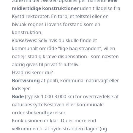
zone må der
hverken
opstilles permanente
eller
midlertidige konstruktioner
uden tilladelse fra
Kystdirektoratet. En tarp, et teltstel eller en
bivuak regnes i lovens forstand som en
konstruktion.
Konsekvens:
Selv hvis du skulle finde et
kommunalt område “lige bag stranden”, vil en
natlejr stadig kræve dispensation - som næsten
aldrig gives til privat friluftsliv.
Hvad risikerer du?
Bortvisning
af politi, kommunal naturvagt eller
lodsejer.
Bøde
(typisk 1.000-3.000 kr.) for overtrædelse af
naturbeskyttelsesloven eller kommunale
ordensbekendtgørelser.
Konklusionen er klar: Du er mere end
velkommen til at nyde stranden dagen (og