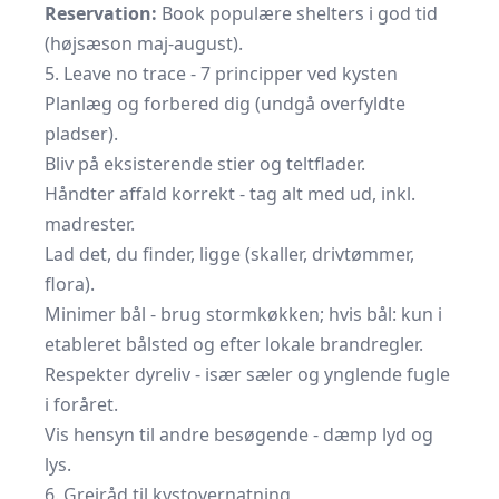
Reservation:
Book populære shelters i god tid
(højsæson maj-august).
5. Leave no trace - 7 principper ved kysten
Planlæg og forbered dig (undgå overfyldte
pladser).
Bliv på eksisterende stier og teltflader.
Håndter affald korrekt - tag alt med ud, inkl.
madrester.
Lad det, du finder, ligge (skaller, drivtømmer,
flora).
Minimer bål - brug stormkøkken; hvis bål: kun i
etableret bålsted og efter lokale brandregler.
Respekter dyreliv - især sæler og ynglende fugle
i foråret.
Vis hensyn til andre besøgende - dæmp lyd og
lys.
6. Grejråd til kystovernatning