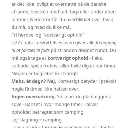
er det ikke lovligt at overnatte på de danske
strande, hverken med telt, tarp eller under åben
himmel. Nedenfor får du overblikket over, hvad
du må, og hvad du ikke må.
Fri færdsel og “kortvarigt ophold”
§ 22 i naturbeskyttelsesloven giver alle
fri adgang
til at færdes til fods
på stranden døgnet rundt. Du
må også tage et
kortvarigt ophold
- f.eks.
solbade, spise frokost eller hvile dig et par timer.
Nøglen er begrebet kortvarigt:
Maks. ét døgn? Nej.
Kortvarigt betyder i praksis
nogle få timer, ikke natten over.
Ingen overnatning.
Så snart du planlægger at
sove - uanset i hvor mange timer - bliver
opholdet betragtet som camping.
Lejrslagning = camping
Loven bruger termen
lejrslagning
om alt, der har