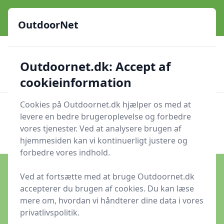
OutdoorNet - Inspiration, guides og grej til livet under åben
himmel
OutdoorNet
✅
🇩🇰
De bedste brands
Altid hurtig levering
Outdoornet.dk: Accept af
🛍️
🔐
23 produktyper
Sikker nethandel
👍
Verificerede webshops
cookieinformation
Cookies på Outdoornet.dk hjælper os med at
OutdoorNet
Men
levere en bedre brugeroplevelse og forbedre
Søg nu
vores tjenester. Ved at analysere brugen af
Søg nu
hjemmesiden kan vi kontinuerligt justere og
forbedre vores indhold.
Ved at fortsætte med at bruge Outdoornet.dk
accepterer du brugen af cookies. Du kan læse
Udgivet i
Friluftsliv
mere om, hvordan vi håndterer dine data i vores
privatlivspolitik.
Må man overnatte på danske