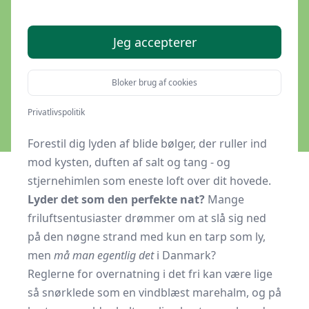
strande under en tarp?
Jeg accepterer
Af
Snobrød.dk
19. marts 2026
Bloker brug af cookies
Privatlivspolitik
Understøttet af kunstig intelligens
Forestil dig lyden af blide bølger, der ruller ind
mod kysten, duften af salt og tang - og
stjernehimlen som eneste loft over dit hovede.
Lyder det som den perfekte nat?
Mange
friluftsentusiaster drømmer om at slå sig ned
på den nøgne strand med kun en tarp som ly,
men
må man egentlig det
i Danmark?
Reglerne for overnatning i det fri kan være lige
så snørklede som en vindblæst marehalm, og på