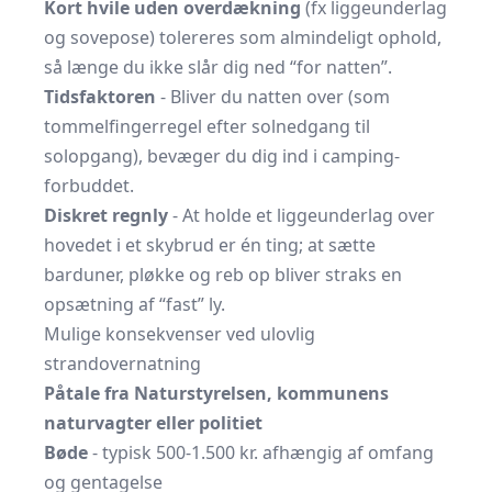
Kort hvile uden overdækning
(fx liggeunderlag
og sovepose) tolereres som almindeligt ophold,
så længe du ikke slår dig ned “for natten”.
Tidsfaktoren
- Bliver du natten over (som
tommelfingerregel efter solned­gang til
solopgang), bevæger du dig ind i camping­
forbuddet.
Diskret regnly
- At holde et liggeunderlag over
hovedet i et skybrud er én ting; at sætte
barduner, pløkke og reb op bliver straks en
opsætning af “fast” ly.
Mulige konsekvenser ved ulovlig
strandovernatning
Påtale fra Naturstyrelsen, kommunens
naturvagter eller politiet
Bøde
- typisk 500-1.500 kr. afhængig af omfang
og gentagelse