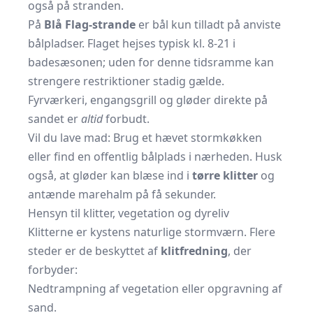
også på stranden.
På
Blå Flag-strande
er bål kun tilladt på anviste
bålpladser. Flaget hejses typisk kl. 8-21 i
badesæsonen; uden for denne tidsramme kan
strengere restriktioner stadig gælde.
Fyrværkeri, engangsgrill og gløder direkte på
sandet er
altid
forbudt.
Vil du lave mad: Brug et hævet stormkøkken
eller find en offentlig bålplads i nærheden. Husk
også, at gløder kan blæse ind i
tørre klitter
og
antænde marehalm på få sekunder.
Hensyn til klitter, vegetation og dyreliv
Klitterne er kystens naturlige stormværn. Flere
steder er de beskyttet af
klitfredning
, der
forbyder:
Nedtrampning af vegetation eller opgravning af
sand.