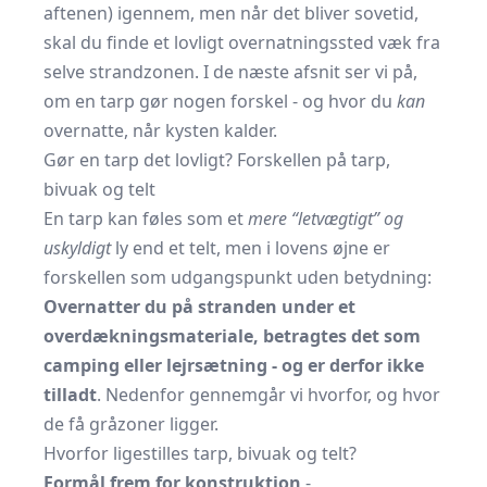
aftenen) igennem, men når det bliver sovetid,
skal du finde et lovligt overnatningssted væk fra
selve strandzonen. I de næste afsnit ser vi på,
om en tarp gør nogen forskel - og hvor du
kan
overnatte, når kysten kalder.
Gør en tarp det lovligt? Forskellen på tarp,
bivuak og telt
En tarp kan føles som et
mere “letvægtigt” og
uskyldigt
ly end et telt, men i lovens øjne er
forskellen som udgangspunkt uden betydning:
Overnatter du på stranden under et
overdæknings­materiale, betragtes det som
camping eller lejrsætning - og er derfor ikke
tilladt
. Nedenfor gennemgår vi hvorfor, og hvor
de få gråzoner ligger.
Hvorfor ligestilles tarp, bivuak og telt?
Formål frem for konstruktion
-