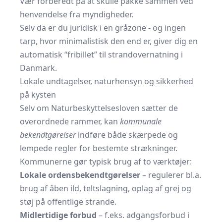
Vær forberedt på at skulle pakke sammen ved
henvendelse fra myndigheder.
Selv da er du juridisk i en gråzone - og ingen
tarp, hvor minimalistisk den end er, giver dig en
automatisk “fribillet” til strandovernatning i
Danmark.
Lokale undtagelser, naturhensyn og sikkerhed
på kysten
Selv om Naturbeskyttelsesloven sætter de
overordnede rammer, kan
kommunale
bekendtgørelser
indføre både skærpede og
lempede regler for bestemte strækninger.
Kommunerne gør typisk brug af to værktøjer:
Lokale ordensbekendtgørelser
– regulerer bl.a.
brug af åben ild, teltslagning, oplag af grej og
støj på offentlige strande.
Midlertidige forbud
– f.eks. adgangsforbud i