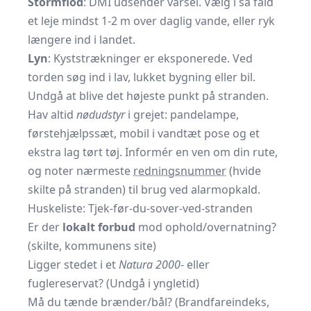
Stormflod
: DMI udsender varsel. Vælg i så fald
et leje mindst 1-2 m over daglig vande, eller ryk
længere ind i landet.
Lyn
: Kyststrækninger er eksponerede. Ved
torden søg ind i lav, lukket bygning eller bil.
Undgå at blive det højeste punkt på stranden.
Hav altid
nødudstyr
i grejet: pandelampe,
førstehjælpssæt, mobil i vandtæt pose og et
ekstra lag tørt tøj. Informér en ven om din rute,
og noter nærmeste
redningsnummer
(hvide
skilte på stranden) til brug ved alarmopkald.
Huskeliste: Tjek-før-du-sover-ved-stranden
Er der
lokalt forbud
mod ophold/overnatning?
(skilte, kommunens site)
Ligger stedet i et
Natura 2000
- eller
fuglereservat? (Undgå i yngletid)
Må du tænde brænder/bål? (Brandfareindeks,