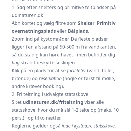
1. Søg efter shelters og primitive teltpladser på
udinaturen.dk
Åbn kortet og vælg filtre som
Shelter
,
Primitiv
overnatningsplads
eller
Bålplads
.
Zoom ind på kystområder. De fleste pladser
ligger i en afstand på 50-500 m fra vandkanten,
så du stadig kan høre havet - men befinder dig
bag
strandbeskyttelseslinjen.
Klik på en plads for at se
faciliteter
(vand, toilet,
brænde) og
reservation
(nogle er først-til-mølle,
andre kræver booking).
2. Fri teltning i udvalgte statsskove
Sitet
udinaturen.dk/friteltning
viser alle
statsskove, hvor du må slå 1-2 telte op (maks. 10
pers.) i op til to nætter.
Reglerne gælder også
inde i kystnære statsskove
,