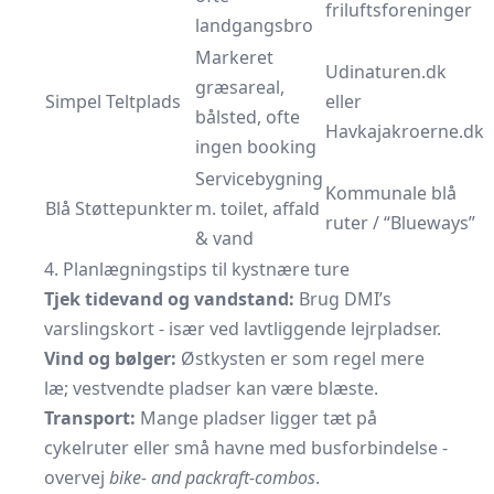
friluftsforeninger
landgangsbro
Markeret
Udinaturen.dk
græsareal,
Simpel Teltplads
eller
bålsted, ofte
Havkajakroerne.dk
ingen booking
Servicebygning
Kommunale blå
Blå Støttepunkter
m. toilet, affald
ruter / “Blueways”
& vand
4. Planlægningstips til kystnære ture
Tjek tidevand og vandstand:
Brug DMI’s
varslingskort - især ved lavtliggende lejrpladser.
Vind og bølger:
Østkysten er som regel mere
læ; vestvendte pladser kan være blæste.
Transport:
Mange pladser ligger tæt på
cykelruter eller små havne med busforbindelse -
overvej
bike- and packraft-combos
.