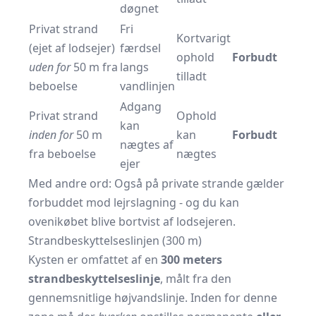
døgnet
Privat strand
Fri
Kortvarigt
(ejet af lodsejer)
færdsel
ophold
Forbudt
uden for
50 m fra
langs
tilladt
beboelse
vandlinjen
Adgang
Privat strand
Ophold
kan
inden for
50 m
kan
Forbudt
nægtes af
fra beboelse
nægtes
ejer
Med andre ord: Også på private strande gælder
forbuddet mod lejrslagning - og du kan
ovenikøbet blive bortvist af lodsejeren.
Strandbeskyttelseslinjen (300 m)
Kysten er omfattet af en
300 meters
strandbeskyttelseslinje
, målt fra den
gennemsnitlige højvandslinje. Inden for denne