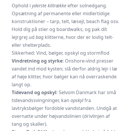
Ophold i
yderste klitrække
efter solnedgang.
Opsætning af permanente eller midlertidige
konstruktioner – tarp, telt, læsejl, beach flag osv.
Hold dig på stier og boardwalks, og pak dit
lejrgrej ud
bag
klitterne, hvor der er lovlig telt-
eller shelterplads.
Sikkerhed: Vind, bølger, opskyl og stormflod
Vindretning og styrke
: Onshore-vind presser
vandet ind mod kysten; slå derfor aldrig lejr i læ
af høje klitter, hvor bølger kan nå overraskende
langt op.
Tidevand og opskyl
: Selvom Danmark har små
tidevandssvingninger, kan
opskyl
fra
lavtryksbølger fordoble vandstanden. Undgå at
overnatte under højvandslinien (drivlinjen af
tang og skaller).