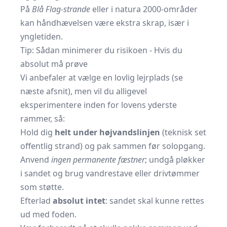
På
Blå Flag-strande
eller i natura 2000-områder
kan håndhævelsen være ekstra skrap, især i
yngletiden.
Tip: Sådan minimerer du risikoen - Hvis du
absolut må prøve
Vi anbefaler at vælge en lovlig lejrplads (se
næste afsnit), men vil du alligevel
eksperimentere inden for lovens yderste
rammer, så:
Hold dig
helt under højvands­linjen
(teknisk set
offentlig strand) og pak sammen før solopgang.
Anvend
ingen permanente fæstner
; undgå pløkker
i sandet og brug vandrestave eller drivtømmer
som støtte.
Efterlad
absolut intet
: sandet skal kunne rettes
ud med foden.