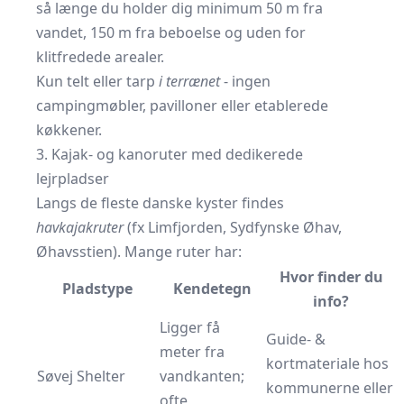
så længe du holder dig minimum 50 m fra
vandet, 150 m fra beboelse og uden for
klitfredede arealer.
Kun telt eller tarp
i terrænet
- ingen
campingmøbler, pavilloner eller etablerede
køkkener.
3. Kajak- og kanoruter med dedikerede
lejrpladser
Langs de fleste danske kyster findes
havkajakruter
(fx Limfjorden, Sydfynske Øhav,
Øhavsstien). Mange ruter har:
Hvor finder du
Pladstype
Kendetegn
info?
Ligger få
Guide- &
meter fra
kortmateriale hos
Søvej Shelter
vandkanten;
kommunerne eller
ofte