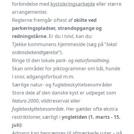
forbindelse med
kystsikringsarbejde
eller større
arrangementer.
Reglerne fremgår oftest af
skilte ved
parkeringspladser, strandopgange og
redningstårne
. Er du i tvivl, kan du:
Tjekke kommunens hjemmeside (søg på ”
lokal
ordensbekendtgørelse
”).
Ringe til den lokale
park- og naturforvaltning
.
Skan området for piktogrammer om bål, hunde
i snor, adgangsforbud m.m.
Særlige natur- og fuglebeskyttelsesområder
Store dele af den danske kyst er udpeget som
Natura 2000
, vildtreservat eller
fuglebeskyttelsesområde
. Her gælder ofte ekstra
restriktioner, særligt i
yngletiden (1. marts - 15.
juli)
:
Adgang kan begrænses til afmærkede ruter – gå