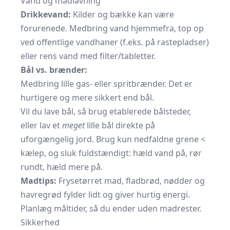
Vand og madlavning
Drikkevand:
Kilder og bække kan være
forurenede. Medbring vand hjemmefra, top op
ved offentlige vandhaner (f.eks. på rastepladser)
eller rens vand med filter/tabletter.
Bål vs. brænder:
Medbring lille gas- eller spritbrænder. Det er
hurtigere og mere sikkert end bål.
Vil du lave bål, så brug etablere­de bålsteder,
eller lav et
meget
lille bål direkte på
uforgængelig jord. Brug kun nedfaldne grene <
kælep, og sluk fuldstændigt: hæld vand på, rør
rundt, hæld mere på.
Madtips:
Frysetørret mad, fladbrød, nødder og
havregrød fylder lidt og giver hurtig energi.
Planlæg måltider, så du ender uden madrester.
Sikkerhed