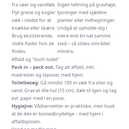
fra søer og vandløb.
Ingen teltning på gravhøje,
Flyt grene og kogler
lysninger med sjældne
væk i stedet for at
planter eller indhegninger.
knække eller skære.
Undgå at opholde dig i
Brug eksisterende,
mere end én nat samme
slidte flader hvis de
sted – så slides området
findes.
mindre.
Affald og "bush toilet"
Pack in – pack out.
Tag alt affald, inkl.
madrester og teposer, med hjem.
Toiletbesøg:
Gå mindst 100 m væk fra stier og
vand. Grav et lille hul (15 cm), dæk til igen og tag
evt. papir med i en pose.
Hygiejne:
Vådservietter er praktiske, men husk
at de
ikke
er bionedbrydelige – med hjem i
affaldsposen.