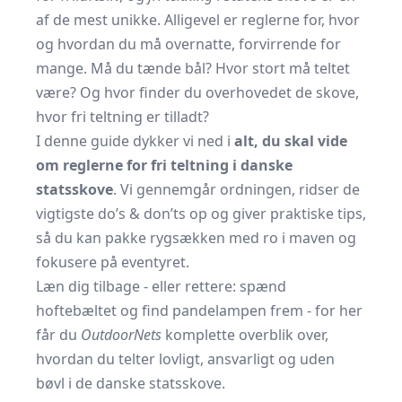
af de mest unikke. Alligevel er reglerne for, hvor
og hvordan du må overnatte, forvirrende for
mange. Må du tænde bål? Hvor stort må teltet
være? Og hvor finder du overhovedet de skove,
hvor fri teltning er tilladt?
I denne guide dykker vi ned i
alt, du skal vide
om reglerne for fri teltning i danske
statsskove
. Vi gennemgår ordningen, ridser de
vigtigste do’s & don’ts op og giver praktiske tips,
så du kan pakke rygsækken med ro i maven og
fokusere på eventyret.
Læn dig tilbage - eller rettere: spænd
hoftebæltet og find pandelampen frem - for her
får du
OutdoorNets
komplette overblik over,
hvordan du telter lovligt, ansvarligt og uden
bøvl i de danske statsskove.