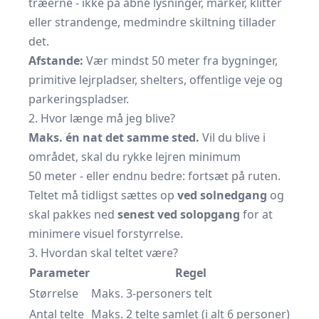
træerne - ikke på åbne lysninger, marker, klitter
eller strandenge, medmindre skiltning tillader
det.
Afstande:
Vær mindst 50 meter fra bygninger,
primitive lejrpladser, shelters, offentlige veje og
parkeringspladser.
2. Hvor længe må jeg blive?
Maks. én nat det samme sted.
Vil du blive i
området, skal du rykke lejren minimum
50 meter - eller endnu bedre: fortsæt på ruten.
Teltet må tidligst sættes op
ved solnedgang
og
skal pakkes ned
senest ved solopgang
for at
minimere visuel forstyrrelse.
3. Hvordan skal teltet være?
Parameter
Regel
Størrelse
Maks. 3-personers telt
Antal telte
Maks. 2 telte samlet (i alt 6 personer)