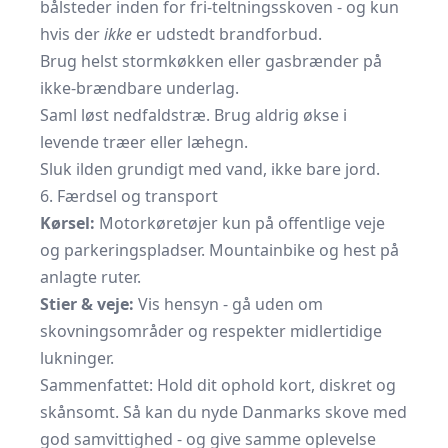
bålsteder inden for fri-teltningsskoven - og kun
hvis der
ikke
er udstedt brandforbud.
Brug helst stormkøkken eller gasbrænder på
ikke-brændbare underlag.
Saml
løst nedfaldstræ. Brug aldrig
økse
i
levende træer eller læhegn.
Sluk ilden grundigt med vand, ikke bare jord.
6. Færdsel og transport
Kørsel:
Motorkøretøjer kun på offentlige veje
og parkeringspladser. Mountainbike og hest på
anlagte ruter.
Stier & veje:
Vis hensyn - gå uden om
skovningsområder og respekter midlertidige
lukninger.
Sammenfattet: Hold dit ophold kort, diskret og
skånsomt. Så kan du nyde Danmarks skove med
god samvittighed - og give samme oplevelse