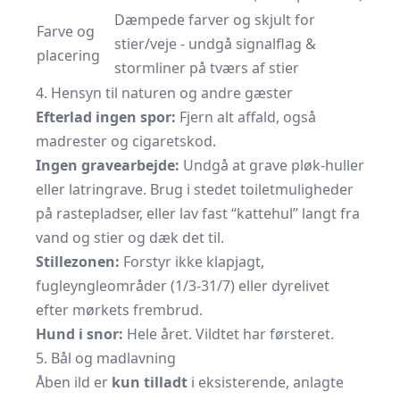
Dæmpede farver og skjult for
Farve og
stier/veje - undgå signalflag &
placering
stormliner på tværs af stier
4. Hensyn til naturen og andre gæster
Efterlad ingen spor:
Fjern alt affald, også
madrester og cigaretskod.
Ingen gravearbejde:
Undgå at grave pløk-huller
eller latringrave. Brug i stedet toiletmuligheder
på rastepladser, eller lav fast “kattehul” langt fra
vand og stier og dæk det til.
Stillezonen:
Forstyr ikke klapjagt,
fugleyngleområder (1/3-31/7) eller dyrelivet
efter mørkets frembrud.
Hund i snor:
Hele året. Vildtet har førsteret.
5. Bål og madlavning
Åben ild er
kun tilladt
i eksisterende, anlagte