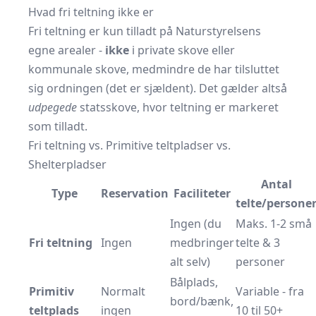
Hvad fri teltning ikke er
Fri teltning er kun tilladt på Naturstyrelsens
egne arealer -
ikke
i private skove eller
kommunale skove, medmindre de har tilsluttet
sig ordningen (det er sjældent). Det gælder altså
udpegede
statsskove, hvor teltning er markeret
som tilladt.
Fri teltning vs. Primitive teltpladser vs.
Shelterpladser
Antal
Type
Reservation
Faciliteter
telte/persone
Ingen (du
Maks. 1-2 små
Fri teltning
Ingen
medbringer
telte & 3
alt selv)
personer
Bålplads,
Primitiv
Normalt
Variable - fra
bord/bænk,
teltplads
ingen
10 til 50+