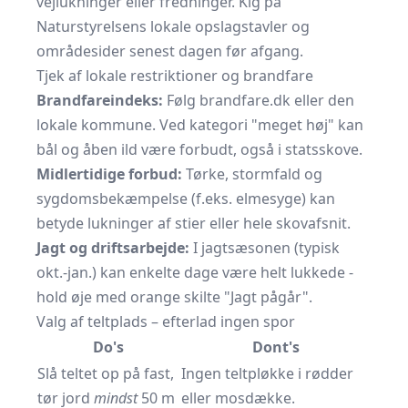
vejlukninger eller fredninger. Kig på
Naturstyrelsens lokale opslagstavler og
områdesider senest dagen før afgang.
Tjek af lokale restriktioner og brandfare
Brandfareindeks:
Følg
brandfare.dk
eller den
lokale kommune. Ved kategori "meget høj" kan
bål og åben ild være forbudt, også i statsskove.
Midlertidige forbud:
Tørke, stormfald og
sygdomsbekæmpelse (f.eks. elmesyge) kan
betyde lukninger af stier eller hele skovafsnit.
Jagt og driftsarbejde:
I jagtsæsonen (typisk
okt.-jan.) kan enkelte dage være helt lukkede -
hold øje med orange skilte "Jagt pågår".
Valg af teltplads – efterlad ingen spor
Do's
Dont's
Slå teltet op på fast,
Ingen teltpløkke i rødder
tør jord
mindst
50 m
eller mosdække.