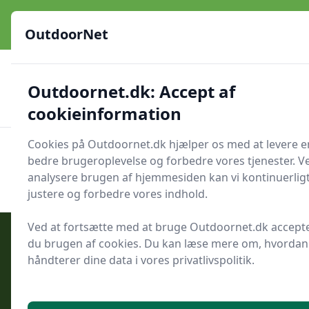
OutdoorNet - Inspiration, guides og grej til livet under åben
himmel
OutdoorNet
✅
🇩🇰
De bedste brands
Altid hurtig levering
Outdoornet.dk: Accept af
🛍️
🔐
23 produktyper
Sikker nethandel
👍
Verificerede webshops
cookieinformation
Cookies på Outdoornet.dk hjælper os med at levere e
OutdoorNet
Men
bedre brugeroplevelse og forbedre vores tjenester. V
Søg nu
analysere brugen af hjemmesiden kan vi kontinuerlig
Søg nu
justere og forbedre vores indhold.
Ved at fortsætte med at bruge Outdoornet.dk accept
du brugen af cookies. Du kan læse mere om, hvordan 
håndterer dine data i vores privatlivspolitik.
Udgivet i
Camping
Regler for fri teltning i danske