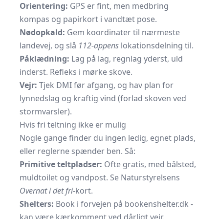
Orientering:
GPS er fint, men medbring
kompas og papirkort i vandtæt pose.
Nødopkald:
Gem koordinater til nærmeste
landevej, og slå
112-appens
lokationsdelning til.
Påklædning:
Lag på lag, regnlag yderst, uld
inderst. Refleks i mørke skove.
Vejr:
Tjek DMI før afgang, og hav plan for
lynnedslag og kraftig vind (forlad skoven ved
stormvarsler).
Hvis fri teltning ikke er mulig
Nogle gange finder du ingen ledig, egnet plads,
eller reglerne spænder ben. Så:
Primitive teltpladser:
Ofte gratis, med bålsted,
muldtoilet og vandpost. Se Naturstyrelsens
Overnat i det fri
-kort.
Shelters:
Book i forvejen på
bookenshelter.dk
-
kan være kærkomment ved dårligt vejr.