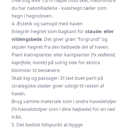
Overstig ikke 1,8 m højde mod skel, medmindre
du har nabotilladelse - kvashegn tæller som
hegn i hegnsloven.
4. Æstetik og samspil med haven
Integrér hegnet som bagkant for
staude- eller
vildengsbede
. Det giver grøn “forgrund” og
skjuler hegnet fra den beboede del af haven.
Plant klatreplanter eller kantplanter (fx
vedbend,
kaprifolie, humle
) på solrig side for ekstra
blomster til bestøvere.
Skab kig og passager: Et lavt buet parti på
strategiske steder giver udsigt til resten af
haven.
Brug samme materiale som i andre havedetaljer
(fx hasselstolper som i dine højbede) for en rød
tråd.
5. Det bedste tidspunkt at bygge