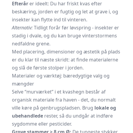
Efterår
er ideelt: Du har friskt kvas efter
beskæring, jorden er fugtig og let at grave i, og
insekter kan flytte ind til vinteren.
Alternativ:
Tidligt forår før løvspring - insekter er
stadig i dvale, og du kan bruge vinterstormens
nedfaldne grene.
Med placering, dimensioner og æstetik på plads
er du klar til næste skridt: at finde materialerne
og slå de første stolper i jorden.
Materialer og værktøj: bæredygtige valg og
mængder
Selve “murværket” i et kvashegn består af
organisk materiale fra haven - det, du normalt
ville køre på genbrugspladsen. Brug
lokale og
ubehandlede
rester, så du undgår at indføre
sygdomme eller pesticider.
Grove stammer > 8 cm Ø:
De tungeste stykker