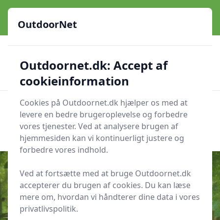
OutdoorNet - Inspiration, guides og grej til livet under åben
himmel
OutdoorNet
✅
🇩🇰
De bedste brands
Altid hurtig levering
Outdoornet.dk: Accept af
🛍️
🔐
23 produktyper
Sikker nethandel
👍
Verificerede webshops
cookieinformation
Cookies på Outdoornet.dk hjælper os med at
OutdoorNet
Men
levere en bedre brugeroplevelse og forbedre
Søg nu
vores tjenester. Ved at analysere brugen af
Søg nu
hjemmesiden kan vi kontinuerligt justere og
forbedre vores indhold.
Ved at fortsætte med at bruge Outdoornet.dk
accepterer du brugen af cookies. Du kan læse
Udgivet i
Haven
mere om, hvordan vi håndterer dine data i vores
privatlivspolitik.
Sådan bygger du et insektvenligt