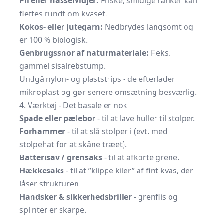
Pil eller hasselvidjer:
Friske, smidige ranker kan
flettes rundt om kvaset.
Kokos- eller jutegarn:
Nedbrydes langsomt og
er 100 % biologisk.
Genbrugssnor af naturmateriale:
F.eks.
gammel sisalrebstump.
Undgå nylon- og plaststrips - de efterlader
mikroplast og gør senere omsætning besværlig.
4. Værktøj - Det basale er nok
Spade eller pælebor
- til at lave huller til stolper.
Forhammer
- til at slå stolper i (evt. med
stolpehat for at skåne træet).
Batterisav / grensaks
- til at afkorte grene.
Hækkesaks
- til at ”klippe kiler” af fint kvas, der
låser strukturen.
Handsker & sikkerhedsbriller
- grenflis og
splinter er skarpe.