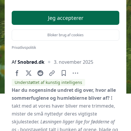
kvashegn i haven
Jeg accepterer
Bloker brug af cookies
Privatlivspolitik
Af
Snobrød.dk
3. november 2025
Understøttet af kunstig intelligens
Har du nogensinde undret dig over, hvor alle
sommerfuglene og humlebierne bliver af?
I
takt med at vores haver bliver mere trimmede,
mister de små nyttedyr deres vigtigste
skjulesteder.
Løsningen ligger lige for fødderne af
os
- bogstaveligt talt i bunken af grene, blade og