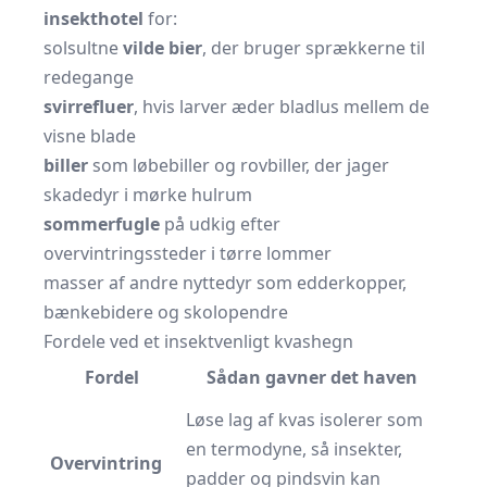
insekthotel
for:
solsultne
vilde bier
, der bruger sprækkerne til
redegange
svirrefluer
, hvis larver æder bladlus mellem de
visne blade
biller
som løbebiller og rovbiller, der jager
skadedyr i mørke hulrum
sommerfugle
på udkig efter
overvintringssteder i tørre lommer
masser af andre nyttedyr som edderkopper,
bænkebidere og skolopendre
Fordele ved et insektvenligt kvashegn
Fordel
Sådan gavner det haven
Løse lag af kvas isolerer som
en termodyne, så insekter,
Overvintring
padder og pindsvin kan