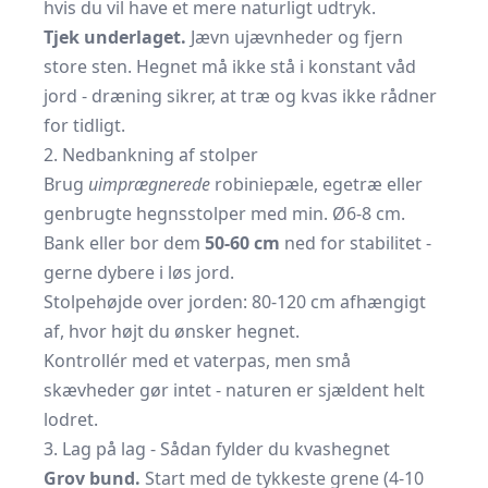
hvis du vil have et mere naturligt udtryk.
Tjek underlaget.
Jævn ujævnheder og fjern
store sten. Hegnet må ikke stå i konstant våd
jord - dræning sikrer, at træ og kvas ikke rådner
for tidligt.
2. Nedbankning af stolper
Brug
uimprægnerede
robiniepæle, egetræ eller
genbrugte hegnsstolper med min. Ø6-8 cm.
Bank eller bor dem
50-60 cm
ned for stabilitet -
gerne dybere i løs jord.
Stolpehøjde over jorden: 80-120 cm afhængigt
af, hvor højt du ønsker hegnet.
Kontrollér med et vaterpas, men små
skævheder gør intet - naturen er sjældent helt
lodret.
3. Lag på lag - Sådan fylder du kvashegnet
Grov bund.
Start med de tykkeste grene (4-10