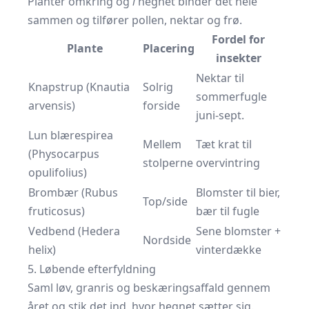
Planter omkring og
i
hegnet binder det hele
sammen og tilfører pollen, nektar og frø.
Fordel for
Plante
Placering
insekter
Nektar til
Knapstrup (Knautia
Solrig
sommerfugle
arvensis)
forside
juni-sept.
Lun blærespirea
Mellem
Tæt krat til
(Physocarpus
stolperne
overvintring
opulifolius)
Brombær (Rubus
Blomster til bier,
Top/side
fruticosus)
bær til fugle
Vedbend (Hedera
Sene blomster +
Nordside
helix)
vinterdække
5. Løbende efterfyldning
Saml løv, granris og beskæringsaffald gennem
året og stik det ind, hvor hegnet sætter sig.