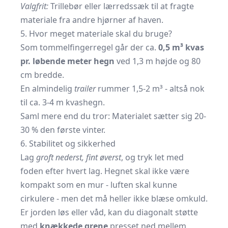
Valgfrit:
Trillebør eller lærredssæk til at fragte
materiale fra andre hjørner af haven.
5. Hvor meget materiale skal du bruge?
Som tommelfingerregel går der ca.
0,5 m³ kvas
pr. løbende meter hegn
ved 1,3 m højde og 80
cm bredde.
En almindelig
trailer
rummer 1,5-2 m³ - altså nok
til ca. 3-4 m kvashegn.
Saml mere end du tror: Materialet sætter sig 20-
30 % den første vinter.
6. Stabilitet og sikkerhed
Lag
groft nederst, fint øverst
, og tryk let med
foden efter hvert lag. Hegnet skal ikke være
kompakt som en mur - luften skal kunne
cirkulere - men det må heller ikke blæse omkuld.
Er jorden løs eller våd, kan du diagonalt støtte
med
knækkede grene
presset ned mellem