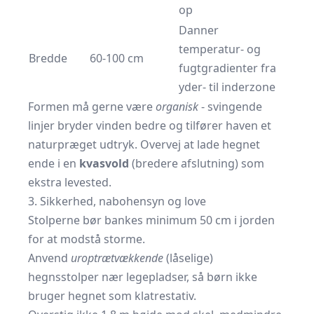
op
Danner
temperatur- og
Bredde
60-100 cm
fugtgradienter fra
yder- til inderzone
Formen må gerne være
organisk
- svingende
linjer bryder vinden bedre og tilfører haven et
naturpræget udtryk. Overvej at lade hegnet
ende i en
kvasvold
(bredere afslutning) som
ekstra levested.
3. Sikkerhed, nabohensyn og love
Stolperne bør bankes minimum 50 cm i jorden
for at modstå storme.
Anvend
uroptrætvækkende
(låselige)
hegnsstolper nær legepladser, så børn ikke
bruger hegnet som klatrestativ.