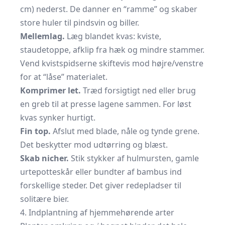
cm) nederst. De danner en “ramme” og skaber
store huler til pindsvin og biller.
Mellemlag.
Læg blandet kvas: kviste,
staudetoppe, afklip fra hæk og mindre stammer.
Vend kvistspidserne skiftevis mod højre/venstre
for at “låse” materialet.
Komprimer let.
Træd forsigtigt ned eller brug
en greb til at presse lagene sammen. For løst
kvas synker hurtigt.
Fin top.
Afslut med blade, nåle og tynde grene.
Det beskytter mod udtørring og blæst.
Skab nicher.
Stik stykker af hulmursten, gamle
urtepotteskår eller bundter af bambus ind
forskellige steder. Det giver redepladser til
solitære bier.
4. Indplantning af hjemmehørende arter