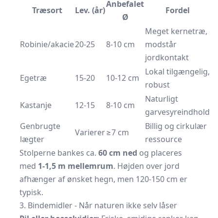
Anbefalet
Træsort
Lev. (år)
Fordel
Ø
Meget kernetræ,
Robinie/akacie
20-25
8-10 cm
modstår
jordkontakt
Lokal tilgængelig,
Egetræ
15-20
10-12 cm
robust
Naturligt
Kastanje
12-15
8-10 cm
garvesyreindhold
Genbrugte
Billig og cirkulær
Varierer
≥7 cm
lægter
ressource
Stolperne bankes ca.
60 cm ned
og placeres
med
1-1,5 m mellemrum
. Højden over jord
afhænger af ønsket hegn, men 120-150 cm er
typisk.
3. Bindemidler - Når naturen ikke selv låser