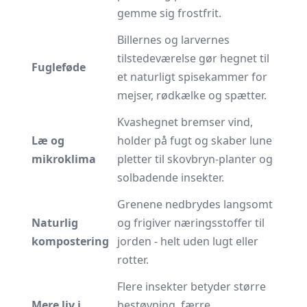
gemme sig frostfrit.
Billernes og larvernes
tilstedeværelse gør hegnet til
Fugleføde
et naturligt spisekammer for
mejser, rødkælke og spætter.
Kvashegnet bremser vind,
Læ og
holder på fugt og skaber lune
mikroklima
pletter til skovbryn-planter og
solbadende insekter.
Grenene nedbrydes langsomt
Naturlig
og frigiver næringsstoffer til
kompostering
jorden - helt uden lugt eller
rotter.
Flere insekter betyder større
Mere liv i
bestøvning, færre