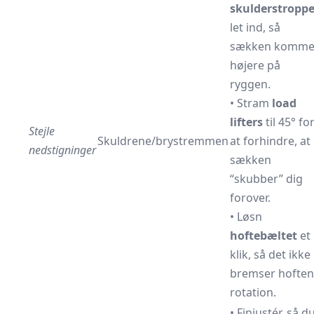
skulderstroppe
let ind, så
sækken komme
højere på
ryggen.
• Stram
load
lifters
til 45° fo
Stejle
Skuldrene/brystremmen
at forhindre, at
nedstigninger
sækken
“skubber” dig
forover.
• Løsn
hoftebæltet
et
klik, så det ikke
bremser hoften
rotation.
• Finjustér, så d