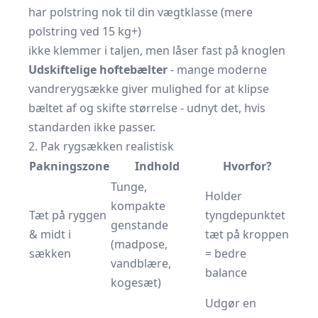
har polstring nok til din vægtklasse (mere
polstring ved 15 kg+)
ikke klemmer i taljen, men låser fast på knoglen
Udskiftelige hoftebælter
- mange moderne
vandrerygsække
giver mulighed for at klipse
bæltet af og skifte størrelse - udnyt det, hvis
standarden ikke passer.
2. Pak rygsækken realistisk
Pakningszone
Indhold
Hvorfor?
Tunge,
Holder
kompakte
Tæt på ryggen
tyngdepunktet
genstande
& midt i
tæt på kroppen
(madpose,
sækken
= bedre
vandblære,
balance
kogesæt)
Udgør en