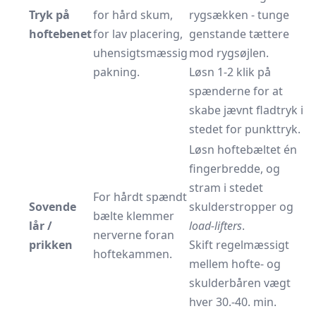
Tryk på
for hård skum,
rygsækken - tunge
hoftebenet
for lav placering,
genstande tættere
uhensigtsmæssig
mod rygsøjlen.
pakning.
Løsn 1-2 klik på
spænderne for at
skabe jævnt fladtryk i
stedet for punkttryk.
Løsn hoftebæltet én
fingerbredde, og
stram i stedet
For hårdt spændt
Sovende
skulderstropper og
bælte klemmer
lår /
load-lifters
.
nerverne foran
prikken
Skift regelmæssigt
hoftekammen.
mellem hofte- og
skulderbåren vægt
hver 30.-40. min.