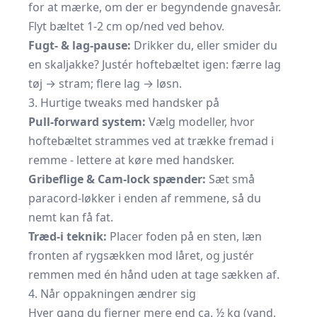
for at mærke, om der er begyndende gnavesår.
Flyt bæltet 1-2 cm op/ned ved behov.
Fugt- & lag-pause:
Drikker du, eller smider du
en skaljakke? Justér hoftebæltet igen: færre lag
tøj → stram; flere lag → løsn.
3. Hurtige tweaks med handsker på
Pull-forward system:
Vælg modeller, hvor
hoftebæltet strammes ved at trække fremad i
remme - lettere at køre med handsker.
Gribeflige & Cam-lock spænder:
Sæt små
paracord-løkker i enden af remmene, så du
nemt kan få fat.
Træd-i teknik:
Placer foden på en sten, læn
fronten af rygsækken mod låret, og justér
remmen med én hånd uden at tage sækken af.
4. Når oppakningen ændrer sig
Hver gang du fjerner mere end ca. ½ kg (vand,