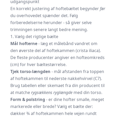
udgangspunkt
En korrekt justering af hoftebæltet begynder
før
du overhovedet spænder det. Følg
forberedelserne herunder - så giver selve
trimningen senere langt bedre mening.
1. Vælg det rigtige bælte
Mål hofterne
- læg et målebånd vandret om
den øverste del af hoftekammen (crista iliaca).
De fleste producenter angiver en hofteomkreds
(cm) for hver bæltestørrelse.
Tjek torso-længden
- mål afstanden fra toppen
af hoftekammen til nederste nakkehvirvel (C7).
Brug tabellen eller skemaet fra din producent til
at matche
rygsækkens ryglængde
med din torso.
Form & polstring
- er dine hofter smalle, meget
markerede eller brede? Vælg et bælte der:
dækker ¾ af hoftekammen hele vejen rundt