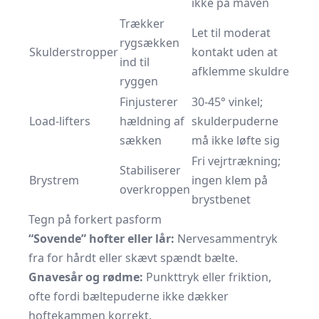
ikke på maven
Trækker
Let til moderat
rygsækken
Skulderstropper
kontakt uden at
ind til
afklemme skuldre
ryggen
Finjusterer
30-45° vinkel;
Load-lifters
hældning af
skulderpuderne
sækken
må ikke løfte sig
Fri vejrtrækning;
Stabiliserer
Brystrem
ingen klem på
overkroppen
brystbenet
Tegn på forkert pasform
“Sovende” hofter eller lår:
Nervesammentryk
fra for hårdt eller skævt spændt bælte.
Gnavesår og rødme:
Punkttryk eller friktion,
ofte fordi bæltepuderne ikke dækker
hoftekammen korrekt.