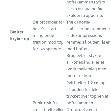
hoftekammen (
crista
iliaca
) og spænd
før
skulderstropperne.
Bæltet sidder for
Træk i hofte-
højt fra start,
stabiliseringsremmene
Bæltet
manglende
(sidekompressions-
kryber op
friktion mod tøj,
remme) så puden låser
for løs spænde.
mod hoften.
Brug evt. et stykke
silikonebånd eller et
tyndt mellemlag med
mere friktion.
Ryk bæltet 1-2 cm op,
så puden fordeler
trykket over toppen af
Punkttryk fra
hoftekammen.
smalt bælte eller
Omfordel vægt i