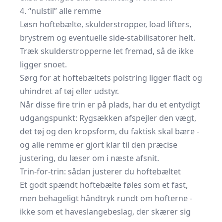
4. “nulstil” alle remme
Løsn hoftebælte, skulderstropper, load lifters,
brystrem og eventuelle side-stabilisatorer helt.
Træk skulderstropperne let fremad, så de ikke
ligger snoet.
Sørg for at hoftebæltets polstring ligger fladt og
uhindret af tøj eller udstyr.
Når disse fire trin er på plads, har du et entydigt
udgangspunkt: Rygsækken afspejler den vægt,
det tøj og den kropsform, du faktisk skal bære -
og alle remme er gjort klar til den præcise
justering, du læser om i næste afsnit.
Trin-for-trin: sådan justerer du hoftebæltet
Et godt spændt hoftebælte føles som et fast,
men behageligt håndtryk rundt om hofterne -
ikke som et haveslangebeslag, der skærer sig