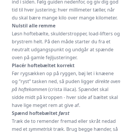
ind i siden. Følg guiden nedenfor, og giv dig god
tid til hver justering; hver millimeter tæller, når
du skal bære mange kilo over mange kilometer.
Nulstil alle remme
Løsn hoftebælte, skulderstropper, load-lifters og
brystrem helt. På den måde starter du fra et
neutralt udgangspunkt og undgår at spænde
oven på gamle fejljusteringer.
Placér hoftebæltet korrekt
Før rygsækken op på ryggen, bøj let i knæene
og ”ryst” tasken ned, så puden ligger
direkte oven
på hoftekammen
(crista iliaca). Spændet skal
sidde midt på kroppen - hver side af bæltet skal
have lige meget rem at give af.
Spænd hoftebæltet
først
Træk de to remender fremad eller skråt nedad
med et
symmetrisk
træk. Brug begge hænder, så