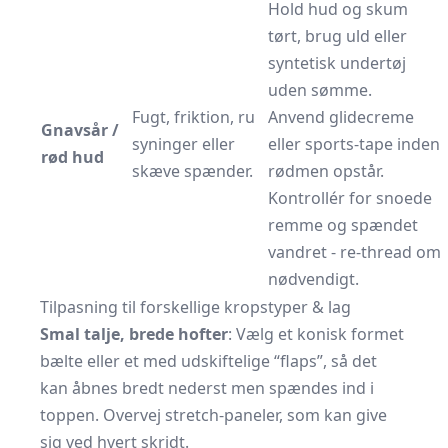
Hold hud og skum
tørt, brug uld eller
syntetisk undertøj
uden sømme.
Fugt, friktion, ru
Anvend glidecreme
Gnavsår /
syninger eller
eller sports-tape inden
rød hud
skæve spænder.
rødmen opstår.
Kontrollér for snoede
remme og spændet
vandret - re-thread om
nødvendigt.
Tilpasning til forskellige kropstyper & lag
Smal talje, brede hofter
: Vælg et konisk formet
bælte eller et med udskiftelige “flaps”, så det
kan åbnes bredt nederst men spændes ind i
toppen. Overvej stretch-paneler, som kan give
sig ved hvert skridt.