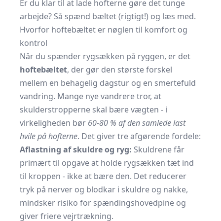
Er du klar til at lade hofterne gøre det tunge
arbejde? Så spænd bæltet (rigtigt!) og læs med.
Hvorfor hoftebæltet er nøglen til komfort og
kontrol
Når du spænder rygsækken på ryggen, er det
hoftebæltet
, der gør den største forskel
mellem en behagelig dagstur og en smertefuld
vandring. Mange nye vandrere tror, at
skulderstropperne skal bære vægten - i
virkeligheden bør
60-80 % af den samlede last
hvile på hofterne
. Det giver tre afgørende fordele:
Aflastning af skuldre og ryg:
Skuldrene får
primært til opgave at holde rygsækken tæt ind
til kroppen - ikke at bære den. Det reducerer
tryk på nerver og blodkar i skuldre og nakke,
mindsker risiko for spændingshovedpine og
giver friere vejrtrækning.