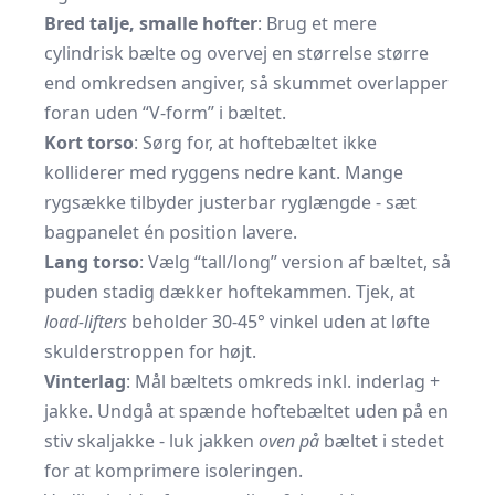
Bred talje, smalle hofter
: Brug et mere
cylindrisk bælte og overvej en størrelse større
end omkredsen angiver, så skummet overlapper
foran uden “V-form” i bæltet.
Kort torso
: Sørg for, at hoftebæltet ikke
kolliderer med ryggens nedre kant. Mange
rygsække tilbyder justerbar ryglængde - sæt
bagpanelet én position lavere.
Lang torso
: Vælg “tall/long” version af bæltet, så
puden stadig dækker hoftekammen. Tjek, at
load-lifters
beholder 30-45° vinkel uden at løfte
skulderstroppen for højt.
Vinterlag
: Mål bæltets omkreds inkl. inderlag +
jakke. Undgå at spænde hoftebæltet uden på en
stiv skaljakke - luk jakken
oven på
bæltet i stedet
for at komprimere isoleringen.