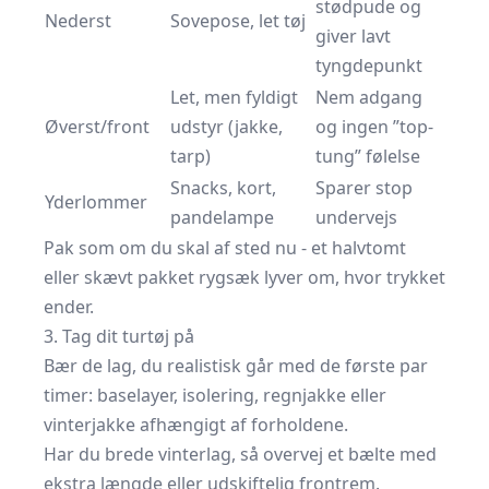
stødpude og
Nederst
Sovepose, let tøj
giver lavt
tyngdepunkt
Let, men fyldigt
Nem adgang
Øverst/front
udstyr (jakke,
og ingen ”top-
tarp)
tung” følelse
Snacks, kort,
Sparer stop
Yderlommer
pandelampe
undervejs
Pak som om du skal af sted nu - et halvtomt
eller skævt pakket rygsæk lyver om, hvor trykket
ender.
3. Tag dit tur­tøj på
Bær de lag, du realistisk går med de første par
timer: baselayer, isolering, regnjakke eller
vinterjakke afhængigt af forholdene.
Har du brede vinterlag, så overvej et bælte med
ekstra længde eller udskiftelig frontrem.