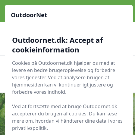
OutdoorNet - Inspiration, guides og grej til livet under åben
himmel
OutdoorNet
✅
🇩🇰
De bedste brands
Altid hurtig levering
Outdoornet.dk: Accept af
🛍️
🔐
23 produktyper
Sikker nethandel
👍
Verificerede webshops
cookieinformation
Cookies på Outdoornet.dk hjælper os med at
OutdoorNet
Men
levere en bedre brugeroplevelse og forbedre
Søg nu
vores tjenester. Ved at analysere brugen af
Søg nu
hjemmesiden kan vi kontinuerligt justere og
forbedre vores indhold.
Ved at fortsætte med at bruge Outdoornet.dk
accepterer du brugen af cookies. Du kan læse
Udgivet i
Udstyr
mere om, hvordan vi håndterer dine data i vores
privatlivspolitik.
Sådan justerer du hoftebæltet på