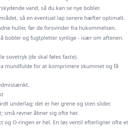
rskydende vand, så du kan se nye bobler.
mrådet, så en eventuel lap senere hæfter optimalt.
dne huller, før de forsvinder fra hukommelsen.
å bobler og fugtpletter synlige - især om aftenen.
e sovetryk (de skal føles faste).
ra mundfulde for at komprimere skummet og få
vedmistænkt.
st
dt underlag; det er her grene og sten slider.
t; små revner åbner sig ofte her.
t og O-ringen er hel. En løs ventil efterligner ofte et