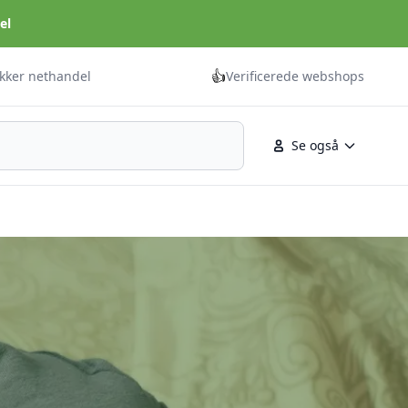
el
👍
ikker nethandel
Verificerede webshops
Se også