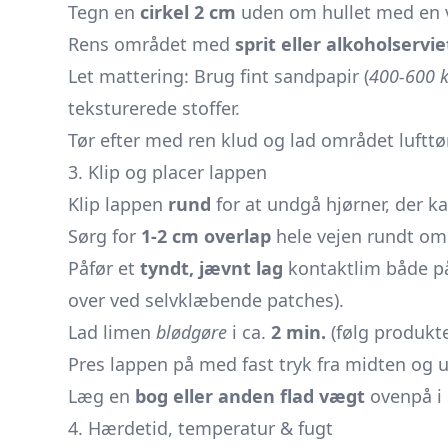
Tegn en
cirkel 2 cm
uden om hullet med en v
Rens området med
sprit eller alkoholservie
Let mattering: Brug fint sandpapir (
400-600 
teksturerede stoffer.
Tør efter med ren klud og lad området lufttø
3. Klip og placer lappen
Klip lappen
rund
for at undgå hjørner, der ka
Sørg for
1-2 cm overlap
hele vejen rundt om
Påfør et
tyndt, jævnt lag
kontaktlim både på
over ved selvklæbende patches).
Lad limen
blødgøre
i ca.
2 min.
(følg produkte
Pres lappen på med fast tryk fra midten og u
Læg en
bog eller anden flad vægt
ovenpå i
4. Hærdetid, temperatur & fugt