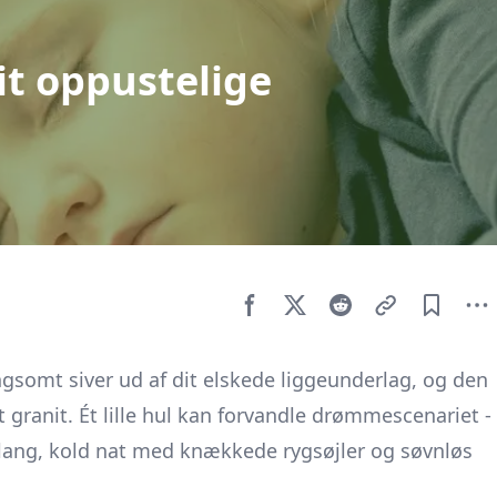
it oppustelige
ngsomt siver ud af dit elskede liggeunderlag, og den
granit. Ét lille hul kan forvandle drømmescenariet -
en lang, kold nat med knækkede rygsøjler og søvnløs