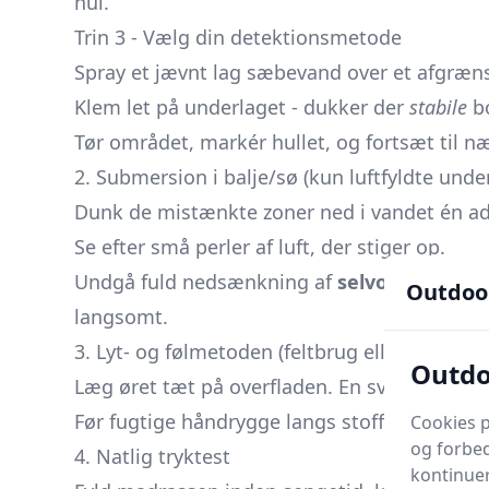
hul.
Trin 3 - Vælg din detektionsmetode
Spray et jævnt lag sæbevand over et afgræn
Klem let på underlaget - dukker der
stabile
bo
Tør området, markér hullet, og fortsæt til n
2. Submersion i balje/sø (kun luftfyldte unde
Dunk de mistænkte zoner ned i vandet én a
Se efter små perler af luft, der stiger op.
Undgå fuld nedsænkning af
selvoppustelig
Outdoo
langsomt.
3. Lyt- og følmetoden (feltbrug eller frostvejr
Outdo
Læg øret tæt på overfladen. En svag hvislen a
Før fugtige håndrygge langs stoffet. Udgåend
Cookies p
og forbed
4. Natlig tryktest
kontinuer