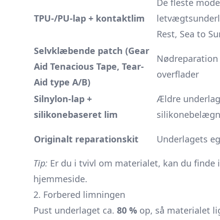
De fleste mod
TPU-/PU-lap + kontaktlim
letvægtsunderl
Rest, Sea to Su
Selvklæbende patch (Gear
Nødreparation 
Aid Tenacious Tape, Tear-
overflader
Aid type A/B)
Silnylon-lap +
Ældre underla
silikonebaseret lim
silikonebelæg
Originalt reparationskit
Underlagets e
Tip:
Er du i tvivl om materialet, kan du find
hjemmeside.
2. Forbered limningen
Pust underlaget ca.
80 %
op, så materialet l