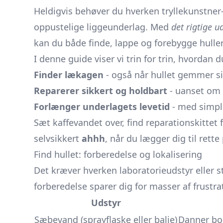
Heldigvis behøver du hverken tryllekunstner-
oppustelige liggeunderlag. Med
det rigtige u
kan du både finde, lappe og forebygge hulle
I denne guide viser vi trin for trin, hvordan d
Finder lækagen
- også når hullet gemmer si
Reparerer sikkert og holdbart
- uanset om d
Forlænger underlagets levetid
- med simple
Sæt kaffevandet over, find reparationskitte
selvsikkert
ahhh
, når du lægger dig til rette
Find hullet: forberedelse og lokalisering
Det kræver hverken laboratorieudstyr eller s
forberedelse sparer dig for masser af frustra
Udstyr
Sæbevand (sprayflaske eller balje)
Danner bob