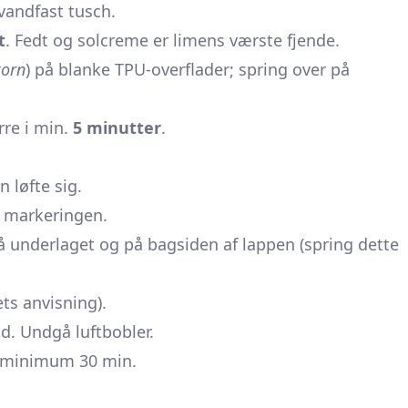
andfast tusch.
t
. Fedt og solcreme er limens værste fjende.
korn
) på blanke TPU-overflader; spring over på
rre i min.
5 minutter
.
n løfte sig.
 markeringen.
 underlaget og på bagsiden af lappen (spring dette
ts anvisning).
d. Undgå luftbobler.
 minimum 30 min.