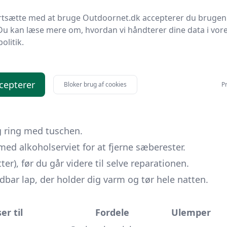
 tung rygsæk) ovenpå og lad den stå natten over.
ar du en mikrolækage der kræver mere systematisk
ortsætte med at bruge Outdoornet.dk accepterer du brugen
Du kan læse mere om, hvordan vi håndterer dine data i vor
politik.
nderlag
er vægt og skimmelsvamp.
d over små områder.
cepterer
Bloker brug af cookies
Pr
entil, før du lapper.
g ring med tuschen.
ed alkoholserviet for at fjerne sæberester.
er), før du går videre til selve reparationen.
ldbar lap, der holder dig varm og tør hele natten.
er til
Fordele
Ulemper