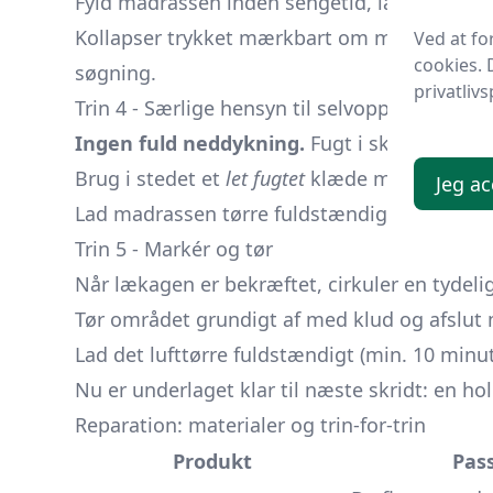
Fyld madrassen inden sengetid, læg vægt (en
Kollapser trykket mærkbart om morgenen, h
Ved at f
cookies. 
søgning.
privatlivs
Trin 4 - Særlige hensyn til selvoppustelige u
Ingen fuld neddykning.
Fugt i skummet øg
Brug i stedet et
let fugtet
klæde med sæbevan
Jeg ac
Lad madrassen tørre fuldstændigt med åben v
Trin 5 - Markér og tør
Når lækagen er bekræftet, cirkuler en tydeli
Tør området grundigt af med klud og afslut m
Lad det lufttørre fuldstændigt (min. 10 minutt
Nu er underlaget klar til næste skridt: en ho
Reparation: materialer og trin-for-trin
Produkt
Pass