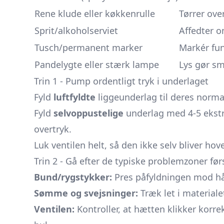
Rene klude eller køkkenrulle
Tørrer ove
Sprit/alkoholserviet
Affedter o
Tusch/permanent marker
Markér fun
Pandelygte eller stærk lampe
Lys gør sm
Trin 1 - Pump ordentligt tryk i underlaget
Fyld
luftfyldte
liggeunderlag til deres normal
Fyld
selvoppustelige
underlag med 4-5 ekst
overtryk.
Luk ventilen helt, så den ikke selv bliver ho
Trin 2 - Gå efter de typiske problemzoner før
Bund/rygstykker:
Pres påfyldningen mod hår
Sømme og svejsninger:
Træk let i materiale
Ventilen:
Kontroller, at hætten klikker korrek