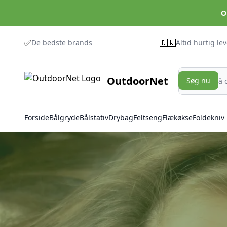
O
✅
🇩🇰
De bedste brands
Altid hurtig le
Søg nu
OutdoorNet
Søg nu
Forside
Bålgryde
Bålstativ
Drybag
Feltseng
Flækøkse
Foldekniv