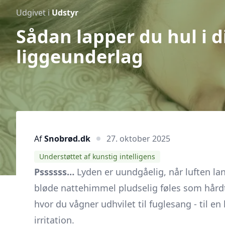
Udgivet i
Udstyr
Sådan lapper du hul i d
liggeunderlag
Af
Snobrød.dk
27. oktober 2025
Understøttet af kunstig intelligens
Pssssss…
Lyden er uundgåelig, når luften la
bløde nattehimmel pludselig føles som hårdt 
hvor du vågner udhvilet til fuglesang - til 
irritation.