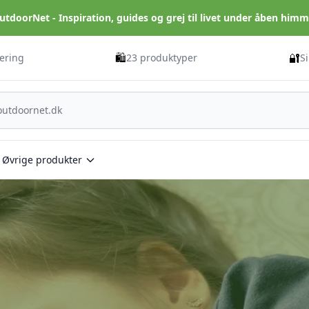
utdoorNet - Inspiration, guides og grej til livet under åben himm
🛍️
🔐
vering
23 produktyper
S
Øvrige produkter