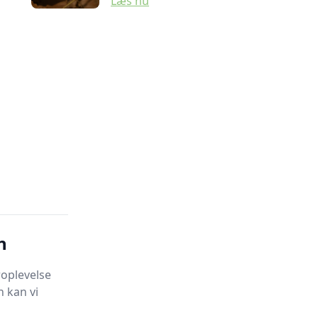
Læs nu
n
oplevelse
 kan vi