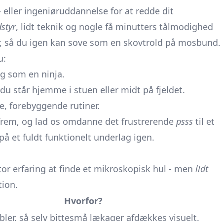
 eller ingeniøruddannelse for at redde dit
dstyr
, lidt teknik og nogle få minutters tålmodighed
r, så du igen kan sove som en skovtrold på mosbund.
u:
g som en ninja.
u står hjemme i stuen eller midt på fjeldet.
, forebyggende rutiner.
t frem, og lad os omdanne det frustrerende
psss
til et
 på et fuldt funktionelt underlag igen.
tor erfaring at finde et mikroskopisk hul - men
lidt
tion.
Hvorfor?
ler, så selv bittesmå lækager afdækkes visuelt.