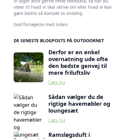
Vi tager altid gerne imod feedback, så har du
ideer til hvad vi skal skrive om eller hvad vi kan
gøre bedre så kontakt os endelig.
God fornøjelse med siden.
DE SENESTE BLOGPOSTS PÅ OUTDOORNET
Derfor er en enkel
overnatning ude ofte
den bedste genvej til
mere friluftsliv
Læs nu
Sådan vælger du de
rigtige havemøbler og
loungesæt
Læs nu
Ramsløgsduft i