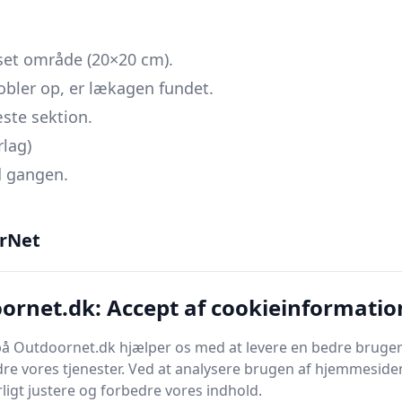
set område (20×20 cm).
bler op, er lækagen fundet.
æste sektion.
rlag)
d gangen.
e
underlag - skummet suger vand og tørrer
rNet
)
ornet.dk: Accept af cookieinformatio
fslører ofte hullet.
e luft føles som kold træk.
å Outdoornet.dk hjælper os med at levere en bedre bruger
re vores tjenester. Ved at analysere brugen af hjemmesiden
ligt justere og forbedre vores indhold.