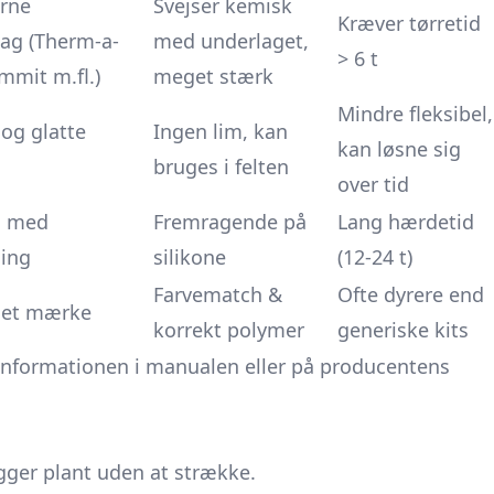
erne
Svejser kemisk
Kræver tørretid
ag (Therm-a-
med underlaget,
> 6 t
mmit m.fl.)
meget stærk
Mindre fleksibel,
og glatte
Ingen lim, kan
kan løsne sig
bruges i felten
over tid
g med
Fremragende på
Lang hærdetid
ning
silikone
(12-24 t)
Farvematch &
Ofte dyrere end
get mærke
korrekt polymer
generiske kits
e informationen i manualen eller på producentens
igger plant uden at strække.