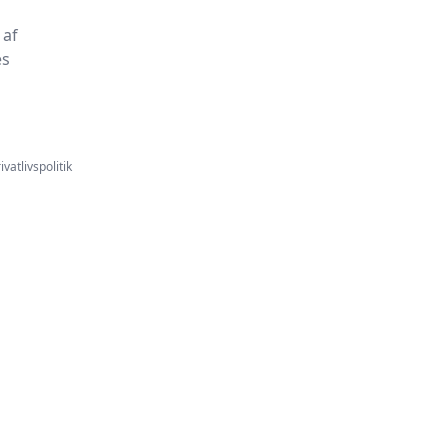
 af
es
ivatlivspolitik