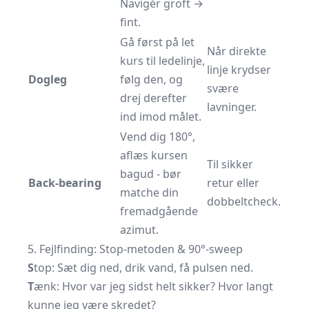
Navigér groft →
fint.
Gå først på let
Når direkte
kurs til ledelinje,
linje krydser
Dogleg
følg den, og
svære
drej derefter
lavninger.
ind imod målet.
Vend dig 180°,
aflæs kursen
Til sikker
bagud - bør
Back-bearing
retur eller
matche din
dobbeltcheck.
fremadgående
azimut.
5. Fejlfinding: Stop-metoden & 90°-sweep
S
top: Sæt dig ned, drik vand, få pulsen ned.
T
ænk: Hvor var jeg sidst helt sikker? Hvor langt
kunne jeg være skredet?