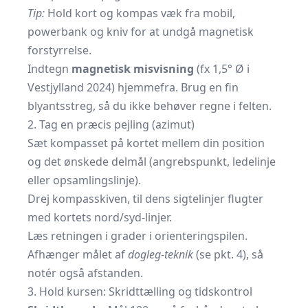
Tip:
Hold kort og kompas væk fra mobil,
powerbank og kniv for at undgå magnetisk
forstyrrelse.
Indtegn
magnetisk misvisning
(fx 1,5° Ø i
Vestjylland 2024) hjemmefra. Brug en fin
blyantsstreg, så du ikke behøver regne i felten.
2. Tag en præcis pejling (azimut)
Sæt kompasset på kortet mellem din position
og det ønskede delmål (angrebspunkt, ledelinje
eller opsamlingslinje).
Drej kompasskiven, til dens sigtelinjer flugter
med kortets nord/syd-linjer.
Læs retningen i grader i orienteringspilen.
Afhænger målet af
dogleg-teknik
(se pkt. 4), så
notér også afstanden.
3. Hold kursen: Skridttælling og tidskontrol