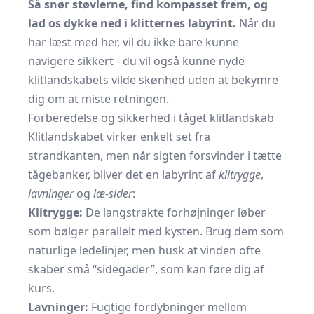
Så snør støvlerne, find kompasset frem, og
lad os dykke ned i klitternes labyrint.
Når du
har læst med her, vil du ikke bare kunne
navigere sikkert - du vil også kunne nyde
klitlandskabets vilde skønhed uden at bekymre
dig om at miste retningen.
Forberedelse og sikkerhed i tåget klitlandskab
Klitlandskabet virker enkelt set fra
strandkanten, men når sigten forsvinder i tætte
tågebanker, bliver det en labyrint af
klitrygge
,
lavninger
og
læ-sider
:
Klitrygge:
De langstrakte forhøjninger løber
som bølger parallelt med kysten. Brug dem som
naturlige ledelinjer, men husk at vinden ofte
skaber små “sidegader”, som kan føre dig af
kurs.
Lavninger:
Fugtige fordybninger mellem