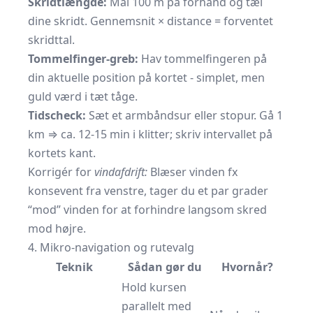
Skridtlængde:
Mål 100 m på forhånd og tæl
dine skridt. Gennemsnit × distance = forventet
skridttal.
Tommelfinger-greb:
Hav tommelfingeren på
din aktuelle position på kortet - simplet, men
guld værd i tæt tåge.
Tidscheck:
Sæt et armbåndsur eller stopur. Gå 1
km ⇒ ca. 12-15 min i klitter; skriv intervallet på
kortets kant.
Korrigér for
vindafdrift:
Blæser vinden fx
konsevent fra venstre, tager du et par grader
“mod” vinden for at forhindre langsom skred
mod højre.
4. Mikro-navigation og rutevalg
Teknik
Sådan gør du
Hvornår?
Hold kursen
parallelt med