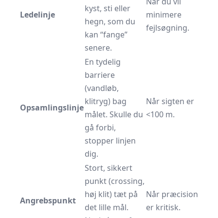
Når du vil
kyst, sti eller
Ledelinje
minimere
hegn, som du
fejlsøgning.
kan “fange”
senere.
En tydelig
barriere
(vandløb,
klitryg) bag
Når sigten er
Opsamlingslinje
målet. Skulle du
<100 m.
gå forbi,
stopper linjen
dig.
Stort, sikkert
punkt (crossing,
høj klit) tæt på
Når præcision
Angrebspunkt
det lille mål.
er kritisk.