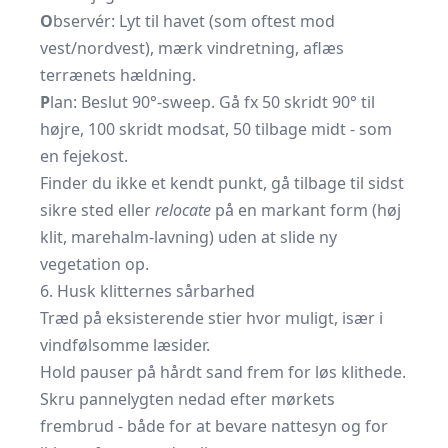
O
bservér: Lyt til havet (som oftest mod
vest/nordvest), mærk vindretning, aflæs
terrænets hældning.
P
lan: Beslut 90°-sweep. Gå fx 50 skridt 90° til
højre, 100 skridt modsat, 50 tilbage midt - som
en fejekost.
Finder du ikke et kendt punkt, gå tilbage til sidst
sikre sted eller
relocate
på en markant form (høj
klit, marehalm-lavning) uden at slide ny
vegetation op.
6. Husk klitternes sårbarhed
Træd på eksisterende stier hvor muligt, især i
vindfølsomme læsider.
Hold pauser på hårdt sand frem for løs klithede.
Skru pannelygten nedad efter mørkets
frembrud - både for at bevare nattesyn og for