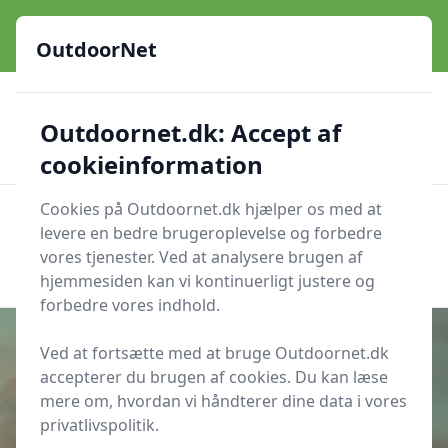
OutdoorNet - Inspiration, guides og grej til livet under åben
himmel
OutdoorNet
✅
🇩🇰
De bedste brands
Altid hurtig levering
Outdoornet.dk: Accept af
🛍️
🔐
23 produktyper
Sikker nethandel
👍
Verificerede webshops
cookieinformation
Cookies på Outdoornet.dk hjælper os med at
OutdoorNet
Men
levere en bedre brugeroplevelse og forbedre
Søg nu
vores tjenester. Ved at analysere brugen af
Søg nu
hjemmesiden kan vi kontinuerligt justere og
forbedre vores indhold.
Ved at fortsætte med at bruge Outdoornet.dk
accepterer du brugen af cookies. Du kan læse
Udgivet i
Friluftsliv
mere om, hvordan vi håndterer dine data i vores
privatlivspolitik.
Sådan navigerer du med kompas i