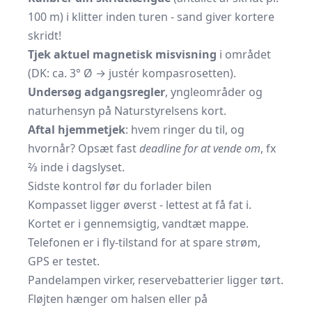
100 m) i klitter inden turen - sand giver kortere
skridt!
Tjek aktuel magnetisk misvisning
i området
(DK: ca. 3° Ø → justér kompasrosetten).
Undersøg adgangsregler
, yngleområder og
naturhensyn på
Naturstyrelsens kort
.
Aftal hjemmetjek
: hvem ringer du til, og
hvornår? Opsæt fast
deadline for at vende om
, fx
⅔ inde i dagslyset.
Sidste kontrol før du forlader bilen
Kompasset ligger øverst - lettest at få fat i.
Kortet er i gennemsigtig, vandtæt mappe.
Telefonen er i fly-tilstand for at spare strøm,
GPS er testet.
Pandelampen virker, reservebatterier ligger tørt.
Fløjten hænger om halsen eller på