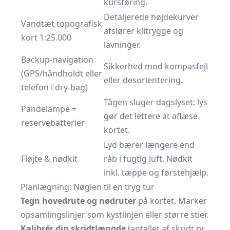
kursføring.
Detaljerede højdekurver
Vandtæt topografisk
afslører klitrygge og
kort 1:25.000
lavninger.
Backup-navigation
Sikkerhed mod kompasfejl
(GPS/håndholdt eller
eller desorientering.
telefon i dry-bag)
Tågen sluger dagslyset; lys
Pandelampe +
gør det lettere at aflæse
reservebatterier
kortet.
Lyd bærer længere end
Fløjte & nødkit
råb i fugtig luft. Nødkit
inkl. tæppe og førstehjælp.
Planlægning: Nøglen til en tryg tur
Tegn hovedrute og nødruter
på kortet. Marker
opsamlingslinjer som kystlinjen eller større stier.
Kalibrér din skridtlængde
(antallet af skridt pr.