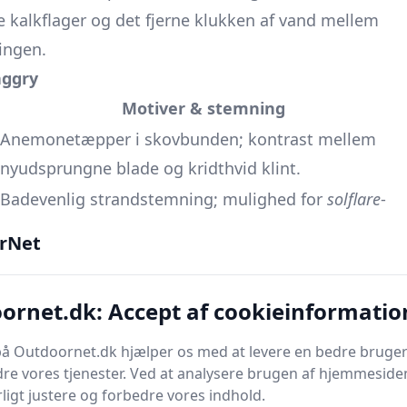
 kalkflager og det fjerne klukken af vand mellem
ingen.
aggry
Motiver & stemning
Anemonetæpper i skovbunden; kontrast mellem
nyudsprungne blade og kridthvid klint.
Badevenlig strandstemning; mulighed for
solflare
-
billeder gennem bøgetoppene.
rNet
Flammende bøgeskov danner naturlig ramme;
rovfugletræk over klinten.
ornet.dk: Accept af cookieinformatio
Iskrystaller på stenene, frostdis og chance for sne
på klintens hylder for sort-hvid minimalisme.
å Outdoornet.dk hjælper os med at levere en bedre bruger
re vores tjenester. Ved at analysere brugen af hjemmesiden
trasten mellem skovens dunkle ro og horisontens
ligt justere og forbedre vores indhold.