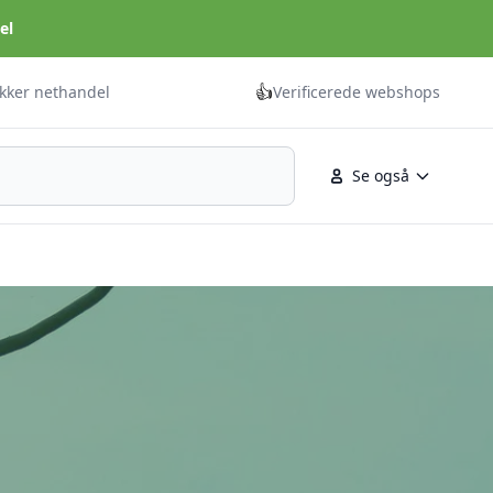
el
👍
ikker nethandel
Verificerede webshops
Se også