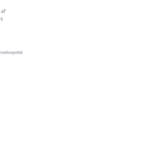
 af
es
ivatlivspolitik