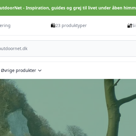
utdoorNet - Inspiration, guides og grej til livet under åben himm
🛍️
🔐
vering
23 produktyper
S
Øvrige produkter