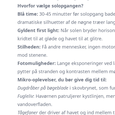
Hvorfor vælge solopgangen?
Blå time:
30-45 minutter før solopgang bades 
dramatiske silhuetter af de nøgne træer lan
Gyldent first light:
Når solen bryder horisonte
kridtet til at gløde og havet til at glitre.
Stilheden:
Få andre mennesker, ingen motorl
mod stenene.
Fotomuligheder:
Lange eksponeringer ved lav
pytter på stranden og kontrasten mellem mø
Mikro-oplevelser, du bør give dig tid til:
Dugdråber på bøgeblade
i skovbrynet, som funk
Fugleliv
: Havørnen patruljerer kystlinjen, men
vandoverfladen.
Tågefaner
der driver af havet og ind mellem t