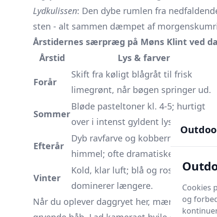
Lydkulissen
: Den dybe rumlen fra nedfaldende
sten - alt sammen dæmpet af morgenskumr
Årstidernes særpræg på Møns Klint ved d
Årstid
Lys & farver
Skift fra køligt blågråt til frisk
Forår
limegrønt, når bøgen springer ud.
Bløde pasteltoner kl. 4-5; hurtigt
Sommer
over i intenst gyldent lys.
Outdoo
Dyb ravfarve og kobberrød
Efterår
himmel; ofte dramatiske skyer.
Outdo
Kold, klar luft; blå og rosa pasteller
Vinter
dominerer længere.
Cookies p
og forbed
Når du oplever daggryet her, mærker du kon
kontinuer