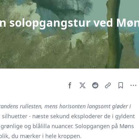
n solopgangstur ved Mø
strandens rullesten, mens horisonten langsomt gløder i
e silhuetter - næste sekund eksploderer de i gyldent
de, grønlige og blålilla nuancer. Solopgangen på Møns
jeblik, du mærker i hele kroppen.