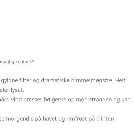
nøjagtige datoer.*
 gyldne filter og dramatiske himmelmønstre. Helt
æler lyset.
hård vind presser bølgerne op mod stranden og kan
e morgen­dis på havet og rimfrost på klinten -