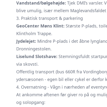
Vandstand/bølgehøjde:
Tjek DMI’s varsler.
blive umulig, især mellem Maglevandsfaldet 
3. Praktisk transport & parkering
GeoCenter Møns Klint:
Største P-plads, toil
Klintholm Trappe.
Jydelejet:
Mindre P-plads i det åbne lynglan
Dronningestolen.
Liselund Slotshave:
Stemningsfuldt startpu
via skovsti.
Offentlig transport (bus 660R fra Vordingbo
ydersæsonen - egen bil eller cykel er derfor k
4. Overnatning - Vågn i nærheden af eventyr
At ankomme aftenen før giver ro på og muli
og solopgang: