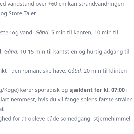
 Ved vandstand over +60 cm kan strandvandringen
og Store Taler.
etter og vand.
Gåtid:
5 min til kanten, 10 min til
d.
Gåtid:
10-15 min til kantstien og hurtig adgang til
nkt i den romantiske have.
Gåtid:
20 min til klinten
rg/Køge) kører sporadisk og
sjældent før kl. 07:00
i
lart nemmest, hvis du vil fange solens første stråler.
et
ghed for at opleve både solnedgang, stjernehimmel