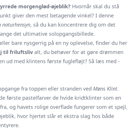
yrrede morgenglød-øjeblik?
Hvornår skal du stå
spunkt giver den mest betagende vinkel? I denne
og naturhensyn
, så du kan koncentrere dig om det
 fange det ultimative solopgangsbillede.
ller bare nysgerrig på en ny oplevelse, finder du her
il friluftsliv
alt, du behøver for at gøre drømmen
pen ud med klintens første fuglefløjt? Så læs med -
lopgange fra toppen eller stranden ved
Møns Klint
.
e første pastelfarver de hvide kridtklinter som en
fra, og havets rolige overflade fungerer som et spejl,
øjeblik, hvor hjertet slår et ekstra slag hos både
ntyrere.