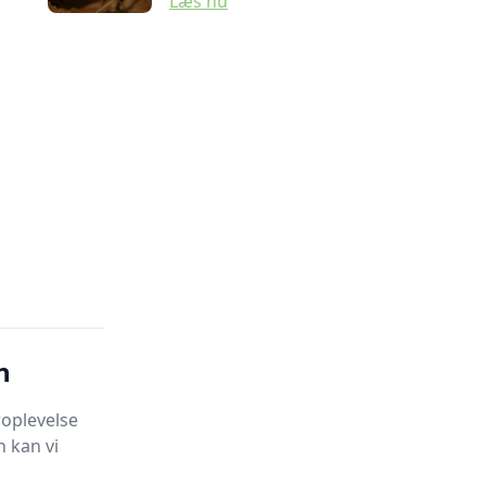
Læs nu
n
oplevelse
 kan vi