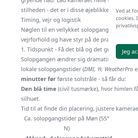
gryende håb. Lad kameraet hvile et øjeblik, tr
stilheden - det er i disse øjeblikke, at magi
Ved at f
cookies. 
Timing, vejr og logistik
privatlivs
Nøglen til en vellykket solopgangstur ved Møn
vejrforhold og have styr på de praktiske detal
1. Tidspunkt - Få det blå og det gule med
Jeg ac
Solopgangen ændrer sig dramatisk hen over 
lokale solopgangstider (
DMI, Yr, WeatherPro
e
minutter før
første solstråle - så får du:
Den blå time
(civil tusmørke), hvor himlen f
silhuet.
Tid til at finde din placering, justere kamerae
Ca. solopgangstider på Møn (55°
N)