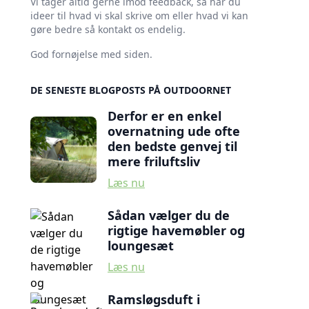
Vi tager altid gerne imod feedback, så har du
ideer til hvad vi skal skrive om eller hvad vi kan
gøre bedre så kontakt os endelig.
God fornøjelse med siden.
DE SENESTE BLOGPOSTS PÅ OUTDOORNET
Derfor er en enkel
overnatning ude ofte
den bedste genvej til
mere friluftsliv
Læs nu
Sådan vælger du de
rigtige havemøbler og
loungesæt
Læs nu
Ramsløgsduft i