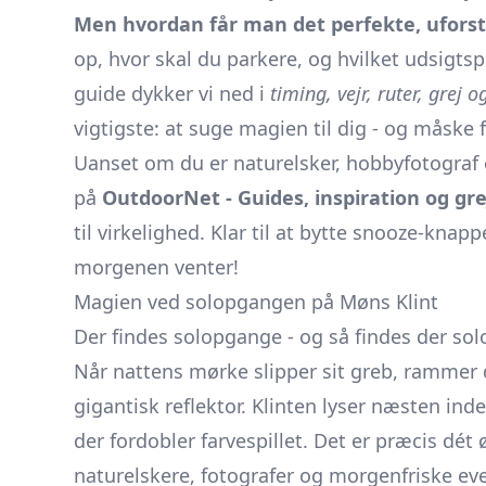
Men hvordan får man det perfekte, uforst
op, hvor skal du parkere, og hvilket udsigt
guide dykker vi ned i
timing, vejr, ruter, grej 
vigtigste: at suge magien til dig - og måske
Uanset om du er naturelsker, hobbyfotograf e
på
OutdoorNet - Guides, inspiration og grej t
til virkelighed. Klar til at bytte snooze-knap
morgenen venter!
Magien ved solopgangen på Møns Klint
Der findes solopgange - og så findes der so
Når nattens mørke slipper sit greb, rammer d
gigantisk reflektor. Klinten lyser næsten inde
der fordobler farvespillet. Det er præcis dét 
naturelskere, fotografer og morgenfriske eve