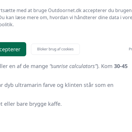
æk den salte luft dybt ned i lungerne og lyt til
en ved solopgangen på Møns Klint folder sig ud.
ortsætte med at bruge Outdoornet.dk accepterer du brugen
Du kan læse mere om, hvordan vi håndterer dine data i vor
politik.
s Klint ligger i at time lyset, vælge de rette
jer. Her er, hvad du skal vide:
cepterer
Bloker brug af cookies
Pr
året, så begynd din planlægning med at tjekke
ller en af de mange
“sunrise calculators”
). Kom
30-45
år dyb ultramarin farve og klinten står som en
t eller bare brygge kaffe.