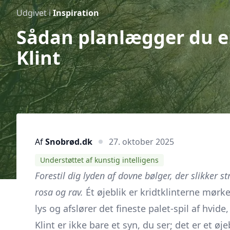
Udgivet i
Inspiration
Sådan planlægger du e
Klint
Af
Snobrød.dk
27. oktober 2025
Understøttet af kunstig intelligens
Forestil dig lyden af dovne bølger, der slikker 
rosa og rav.
Ét øjeblik er kridtklinterne mørk
lys og afslører det fineste palet-spil af hvi
Klint er ikke bare et syn, du ser; det er et ø