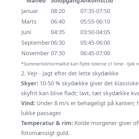
Måned
Solopgang
Ankomsttid
Januar
08:20
07:35-07:50
Marts
06:40
05:55-06:10
Juni
04:35
03:50-04:05
September
06:30
05:45-06:00
November
07:30
06:45-07:00
*Sommertid/normal­tid kan flytte tiderne ±1 time - tjek 
2. Vejr - Jagt efter det lette skydække
Skyer:
10-50 % skydække giver det klassiske
skyfrit kan blive fladt; lavt, tæt skydække kv
Vind:
Under 8 m/s er behageligt på kanten; 
lukke passager.
Temperatur & rim:
Kolde morgener giver oft
fotomæssigt guld.