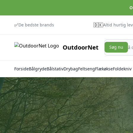
O
✅
🇩🇰
De bedste brands
Altid hurtig le
Søg nu
OutdoorNet
Søg nu
Forside
Bålgryde
Bålstativ
Drybag
Feltseng
Flækøkse
Foldekniv