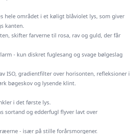
hele området i et køligt blåviolet lys, som giver
gs kanten.
n, skifter farverne til rosa, rav og guld, der får
arm - kun diskret fuglesang og svage bølgeslag
 ISO, gradientfilter over horisonten, refleksioner i
rk bøgeskov og lysende klint.
ler i det første lys.
s sortand og edderfugl flyver lavt over
ræerne - især på stille forårsmorgener.