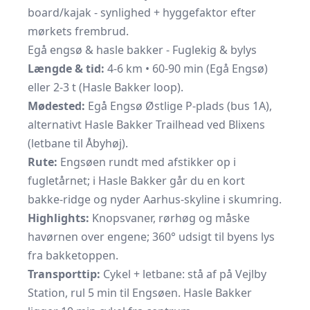
board/kajak - synlighed + hyggefaktor efter
mørkets frembrud.
Egå engsø & hasle bakker - Fuglekig & bylys
Længde & tid:
4-6 km • 60-90 min (Egå Engsø)
eller 2-3 t (Hasle Bakker loop).
Mødested:
Egå Engsø Østlige P-plads (bus 1A),
alternativt Hasle Bakker Trailhead ved Blixens
(letbane til Åbyhøj).
Rute:
Engsøen rundt med afstikker op i
fugletårnet; i Hasle Bakker går du en kort
bakke-ridge og nyder Aarhus-skyline i skumring.
Highlights:
Knopsvaner, rørhøg og måske
havørnen over engene; 360° udsigt til byens lys
fra bakketoppen.
Transporttip:
Cykel + letbane: stå af på Vejlby
Station, rul 5 min til Engsøen. Hasle Bakker