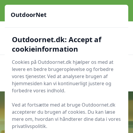
OutdoorNet - Inspiration, guides og grej til livet under åben
himmel
OutdoorNet
✅
🇩🇰
De bedste brands
Altid hurtig levering
Outdoornet.dk: Accept af
🛍️
🔐
23 produktyper
Sikker nethandel
👍
Verificerede webshops
cookieinformation
Cookies på Outdoornet.dk hjælper os med at
OutdoorNet
Men
levere en bedre brugeroplevelse og forbedre
Søg nu
vores tjenester. Ved at analysere brugen af
Søg nu
hjemmesiden kan vi kontinuerligt justere og
forbedre vores indhold.
Ved at fortsætte med at bruge Outdoornet.dk
accepterer du brugen af cookies. Du kan læse
Udgivet i
Inspiration
mere om, hvordan vi håndterer dine data i vores
privatlivspolitik.
Sådan planlægger du et