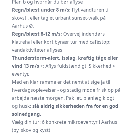
Plan b og hvornår du bør aflyse
Regn/blæst under 8 m/s:
Flyt vandturen til
skovsti, eller tag et urbant sunset-walk på
Aarhus Ø.
Regn/blæst 8-12 m/s:
Overvej indendørs
klatrehal eller kort bynær tur med caféstop;
vandaktiviteter aflyses.
Thunderstorm-alert, isslag, kraftig tåge eller
vind 13 m/s +
: Aflys fuldstændigt. Sikkerhed >
eventyr.
Med en klar ramme er det nemt at sige ja til
hverdagsoplevelser - og stadig møde frisk op på
arbejde næste morgen. Pak let, planlæg klogt
og husk:
slå aldrig sikkerheden fra for en god
solnedgang
.
Vælg din tur: 6 konkrete mikroeventyr i Aarhus
(by, skov og kyst)