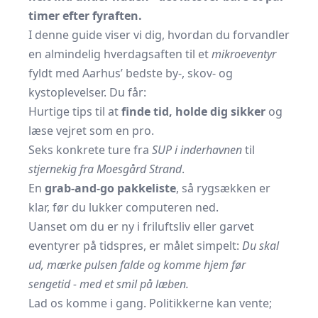
timer efter fyraften.
I denne guide viser vi dig, hvordan du forvandler
en almindelig hverdagsaften til et
mikroeventyr
fyldt med Aarhus’ bedste by-, skov- og
kystoplevelser. Du får:
Hurtige tips til at
finde tid, holde dig sikker
og
læse vejret som en pro.
Seks konkrete ture fra
SUP i inderhavnen
til
stjernekig fra Moesgård Strand
.
En
grab-and-go pakkeliste
, så rygsækken er
klar, før du lukker computeren ned.
Uanset om du er ny i friluftsliv eller garvet
eventyrer på tidspres, er målet simpelt:
Du skal
ud, mærke pulsen falde og komme hjem før
sengetid - med et smil på læben.
Lad os komme i gang. Politikkerne kan vente;