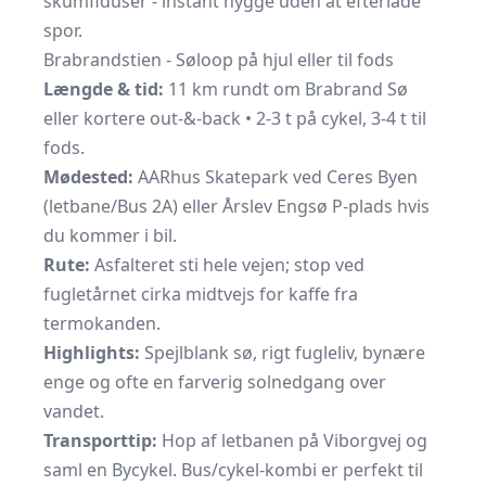
skumfiduser - instant hygge uden at efterlade
spor.
Brabrandstien - Søloop på hjul eller til fods
Længde & tid:
11 km rundt om Brabrand Sø
eller kortere out-&-back • 2-3 t på cykel, 3-4 t til
fods.
Mødested:
AARhus Skatepark ved Ceres Byen
(letbane/Bus 2A) eller Årslev Engsø P-plads hvis
du kommer i bil.
Rute:
Asfalteret sti hele vejen; stop ved
fugletårnet cirka midtvejs for kaffe fra
termokanden.
Highlights:
Spejlblank sø, rigt fugleliv, bynære
enge og ofte en farverig solnedgang over
vandet.
Transporttip:
Hop af letbanen på Viborgvej og
saml en Bycykel. Bus/cykel-kombi er perfekt til