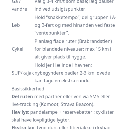
Gå /
Vælg 3-4 km/t som base; læg pauser
vandre
ind ved udsigtspunkter.
Hold “snakketempo”; del gruppen i A-
Løb
og B-fart og mød hinanden ved faste
“ventepunkter”.
Planlæg flade ruter (Brabrandstien)
Cykel
for blandede niveauer; max 15 km i
alt giver plads til hygge.
Hold jer i læ inde i havnen;
SUP/kajak
nybegyndere padler 2-3 km, øvede
kan tage en ekstra runde.
Basissikkerhed
Del ruten
med partner eller ven via SMS eller
live-tracking (Komoot, Strava Beacon).
Hav lys
:
pandelampe
+ reservebatteri; cyklister
skal have lovpligtige lygter.
Ekstra lag
: tynd dun- eller fiberjakke i
drybag,