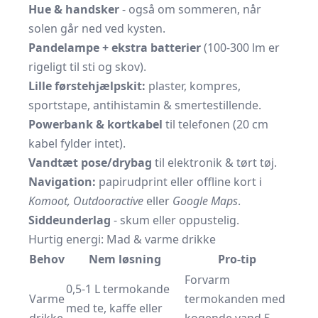
Hue & handsker
- også om sommeren, når
solen går ned ved kysten.
Pandelampe + ekstra batterier
(100-300 lm er
rigeligt til sti og skov).
Lille førstehjælpskit:
plaster, kompres,
sportstape, antihistamin & smertestillende.
Powerbank & kortkabel
til telefonen (20 cm
kabel fylder intet).
Vandtæt pose/drybag
til elektronik & tørt tøj.
Navigation:
papirudprint eller offline kort i
Komoot, Outdooractive
eller
Google Maps
.
Siddeunderlag
- skum eller oppustelig.
Hurtig energi: Mad & varme drikke
Behov
Nem løsning
Pro-tip
Forvarm
0,5-1 L termokande
Varme
termokanden med
med te, kaffe eller