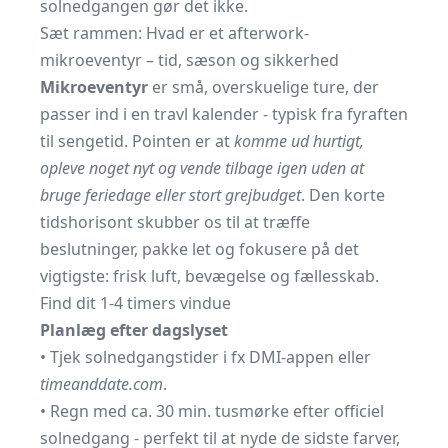
solnedgangen gør det ikke.
Sæt rammen: Hvad er et afterwork-
mikroeventyr – tid, sæson og sikkerhed
Mikroeventyr
er små, overskuelige ture, der
passer ind i en travl kalender - typisk fra fyraften
til sengetid. Pointen er at
komme ud hurtigt,
opleve noget nyt og vende tilbage igen uden at
bruge feriedage eller stort grejbudget
. Den korte
tidshorisont skubber os til at træffe
beslutninger, pakke let og fokusere på det
vigtigste: frisk luft, bevægelse og fællesskab.
Find dit 1-4 timers vindue
Planlæg efter dagslyset
• Tjek solnedgangstider i fx DMI-appen eller
timeanddate.com
.
• Regn med ca. 30 min. tusmørke efter officiel
solnedgang - perfekt til at nyde de sidste farver,