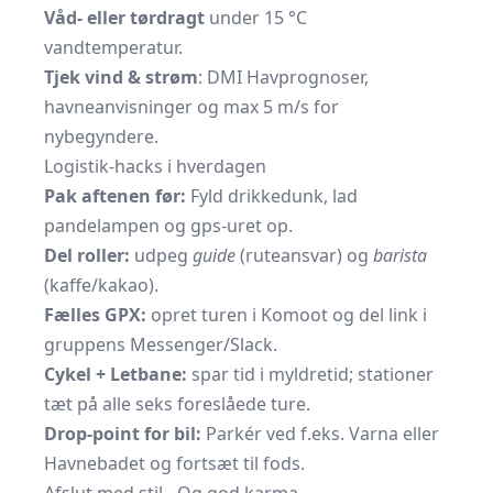
Våd- eller tørdragt
under 15 °C
vandtemperatur.
Tjek vind & strøm
: DMI Havprognoser,
havneanvisninger og max 5 m/s for
nybegyndere.
Logistik-hacks i hverdagen
Pak aftenen før:
Fyld drikkedunk, lad
pandelampen og gps-uret op.
Del roller:
udpeg
guide
(ruteansvar) og
barista
(kaffe/kakao).
Fælles GPX:
opret turen i Komoot og del link i
gruppens Messenger/Slack.
Cykel + Letbane:
spar tid i myldretid; stationer
tæt på alle seks foreslåede ture.
Drop-point for bil:
Parkér ved f.eks. Varna eller
Havnebadet og fortsæt til fods.