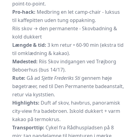
point-to-point.
Pro-hack:
Medbring en let camp-chair - luksus
til kaffepitten uden tung oppakning.
Riis skov → den permanente - Skovbadning &
kold dukkert
Længde & tid:
3 km retur • 60-90 min (ekstra tid
til omklædning & kakao).
Mødested:
Riis Skov indgangen ved Trøjborg
Beboerhus (bus 14/17).
Rute:
Gå ad
Sjette Frederiks Sti
gennem høje
bøgetræer, ned til Den Permanente badeanstalt,
retur via kyststien.
Highlights:
Duft af skov, havbrus, panoramisk
city-view fra badebroen. Iskold dukkert + varm
kakao på termokrus.
Transporttip:
Cykel fra Rådhuspladsen på 8
min; tag pandelampe til hjemturen i mørke.