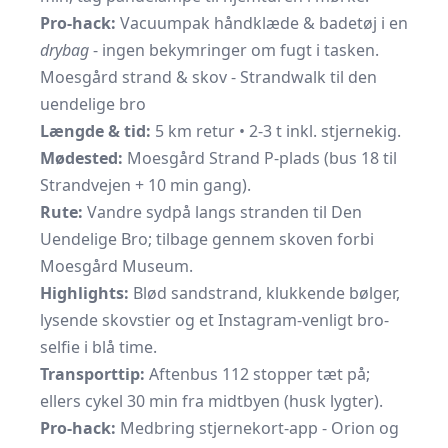
Pro-hack:
Vacuumpak håndklæde & badetøj i en
drybag
- ingen bekymringer om fugt i tasken.
Moesgård strand & skov - Strandwalk til den
uendelige bro
Længde & tid:
5 km retur • 2-3 t inkl. stjernekig.
Mødested:
Moesgård Strand P-plads (bus 18 til
Strandvejen + 10 min gang).
Rute:
Vandre sydpå langs stranden til Den
Uendelige Bro; tilbage gennem skoven forbi
Moesgård Museum.
Highlights:
Blød sandstrand, klukkende bølger,
lysende skovstier og et Instagram-venligt bro-
selfie i blå time.
Transporttip:
Aftenbus 112 stopper tæt på;
ellers cykel 30 min fra midtbyen (husk lygter).
Pro-hack:
Medbring stjernekort-app - Orion og