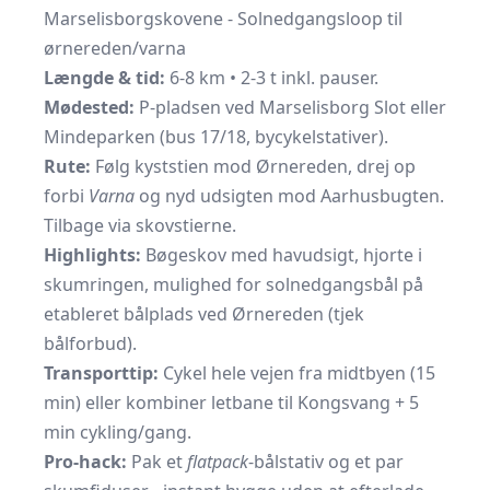
Marselisborgskovene - Solnedgangsloop til
ørnereden/varna
Længde & tid:
6-8 km • 2-3 t inkl. pauser.
Mødested:
P-pladsen ved Marselisborg Slot eller
Mindeparken (bus 17/18, bycykelstativer).
Rute:
Følg kyststien mod Ørnereden, drej op
forbi
Varna
og nyd udsigten mod Aarhusbugten.
Tilbage via skovstierne.
Highlights:
Bøgeskov med havudsigt, hjorte i
skumringen, mulighed for solnedgangsbål på
etableret bålplads ved Ørnereden (tjek
bålforbud).
Transporttip:
Cykel hele vejen fra midtbyen (15
min) eller kombiner letbane til Kongsvang + 5
min cykling/gang.
Pro-hack:
Pak et
flatpack
-bålstativ og et par