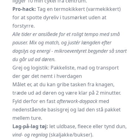
ligger 10 min cykel fra centrum.
Pro-hack:
Tag en termokikkert (varmekikkert)
for at spotte dyreliv i tusmørket uden at
forstyrre.
Alle tider er anslåede for et roligt tempo med små
pauser. Mix og match, og justér længden efter
dagslys og energi - mikroeventyret begynder så snart
du går ud ad døren.
Grej og logistik: Pakkeliste, mad og transport
der gør det nemt i hverdagen
Målet er, at du kan gribe tasken fra knagen,
træde ud ad døren og være klar på 2 minutter.
Fyld derfor en fast
afterwork-daypack
med
nedenstående basisgrej og lad den stå pakket
mellem ture.
Lag-på-lag tøj:
let uldbase, fleece eller tynd dun,
vind- og regnlag
(skaljakke/bukser).