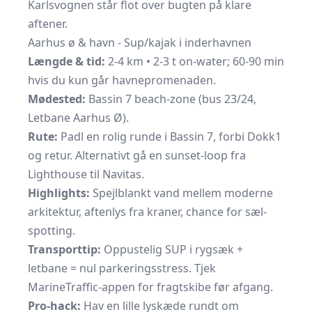
Karlsvognen står flot over bugten på klare
aftener.
Aarhus ø & havn - Sup/kajak i inderhavnen
Længde & tid:
2-4 km • 2-3 t on-water; 60-90 min
hvis du kun går havnepromenaden.
Mødested:
Bassin 7 beach-zone (bus 23/24,
Letbane Aarhus Ø).
Rute:
Padl en rolig runde i Bassin 7, forbi Dokk1
og retur. Alternativt gå en sunset-loop fra
Lighthouse til Navitas.
Highlights:
Spejlblankt vand mellem moderne
arkitektur, aftenlys fra kraner, chance for sæl-
spotting.
Transporttip:
Oppustelig SUP i rygsæk +
letbane = nul parkeringsstress. Tjek
MarineTraffic-appen for fragtskibe før afgang.
Pro-hack:
Hav en lille lyskæde rundt om