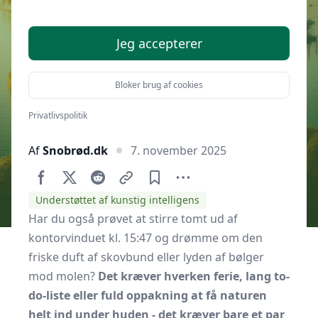
afterwork-mikroeventyr i Aarhus
Jeg accepterer
Bloker brug af cookies
Privatlivspolitik
Af
Snobrød.dk
7. november 2025
Understøttet af kunstig intelligens
Har du også prøvet at stirre tomt ud af
kontorvinduet kl. 15:47 og drømme om den
friske duft af skovbund eller lyden af bølger
mod molen?
Det kræver hverken ferie, lang to-
do-liste eller fuld oppakning at få naturen
helt ind under huden - det kræver bare et par