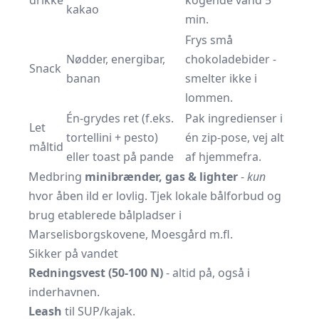
drikke
kogende vand 5
kakao
min.
Frys små
Nødder, energibar,
chokoladebider -
Snack
banan
smelter ikke i
lommen.
Én-grydes ret (f.eks.
Pak ingredienser i
Let
tortellini + pesto)
én zip-pose, vej alt
måltid
eller toast på pande
af hjemmefra.
Medbring
minibrænder, gas & lighter
-
kun
hvor åben ild er lovlig. Tjek
lokale bålforbud
og
brug etablerede bålpladser i
Marselisborgskovene, Moesgård m.fl.
Sikker på vandet
Redningsvest (50-100 N)
- altid på, også i
inderhavnen.
Leash
til SUP/kajak.