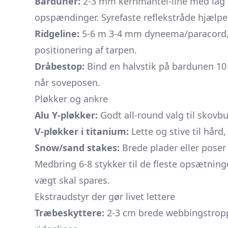
Barduner:
2-3 mm kernmantel-line med låg 
opspændinger. Syrefaste refl­ekstråde hjælpe
Ridgeline:
5-6 m 3-4 mm dyneema/paracord,
positionering af tarpen.
Dråbestop:
Bind en halvstik på bardunen 10 
når soveposen.
Pløkker og ankre
Alu Y-pløkker:
Godt all-round valg til skovb
V-pløkker i titanium:
Lette og stive til hård,
Snow/sand stakes:
Brede plader eller poser 
Medbring 6-8 stykker til de fleste opsætning
vægt skal spares.
Ekstraudstyr der gør livet lettere
Træbeskyttere:
2-3 cm brede webbing­stropp