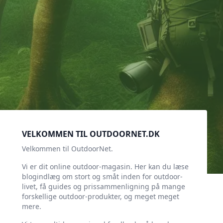
Sidebar
VELKOMMEN TIL OUTDOORNET.DK
Velkommen til OutdoorNet.
Vi er dit online outdoor-magasin. Her kan du læse
blogindlæg om stort og småt inden for outdoor-
livet, få guides og prissammenligning på mange
forskellige outdoor-produkter, og meget meget
mere.