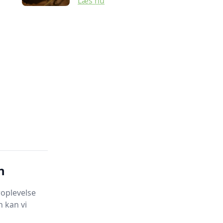
Læs nu
n
oplevelse
 kan vi