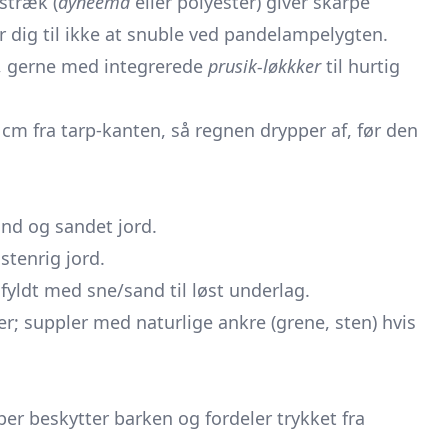
stræk (
dyneema
eller polyester) giver skarpe
r dig til ikke at snuble ved pandelampelygten.
 gerne med integrerede
prusik-løkkker
til hurtig
cm fra tarp-kanten, så regnen drypper af, før den
und og sandet jord.
 stenrig jord.
fyldt med sne/sand til løst underlag.
er; suppler med naturlige ankre (grene, sten) hvis
er beskytter barken og fordeler trykket fra