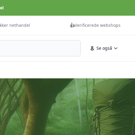
el
👍
ikker nethandel
Verificerede webshops
Se også