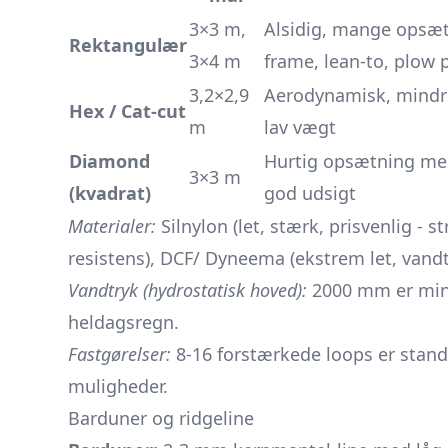
3×3 m,
Alsidig, mange opsæt
Rektangulær
3×4 m
frame, lean-to, plow 
3,2×2,9
Aerodynamisk, mindre 
Hex / Cat-cut
m
lav vægt
Diamond
Hurtig opsætning mel
3×3 m
(kvadrat)
god udsigt
Materialer:
Silnylon (let, stærk, prisvenlig - s
resistens), DCF/ Dyneema (ekstrem let, vandtæ
Vand­tryk (hydrostatisk hoved):
2000 mm er mini
heldagsregn.
Fastgørelser:
8-16 forstærkede loops er standa
muligheder.
Barduner og ridgeline