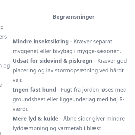
Begrænsninger
rp
ers
Mindre insektsikring
- Kræver separat
myggenet
eller bivybag i mygge-sæsonen.
Udsat for sidevind & piskregn
- Kræver god
n og
placering og lav stormopsætning ved hårdt
vejr.
e
Ingen fast bund
- Fugt fra jorden løses med
groundsheet eller liggeunderlag med høj R-
værdi.
Mere lyd & kulde
- Åbne sider giver mindre
lyddæmpning og varmetab i blæst.
u