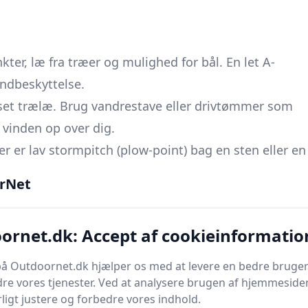
ter, læ fra træer og mulighed for bål. En let A-
indbeskyttelse.
set trælæ. Brug
vandrestave
eller drivtømmer som
vinden op over dig.
Her er lav stormpitch (plow-point) bag en sten eller en
 og ekstra barduner.
rNet
ste kant) mod den dominerende vind for at undgå træk
ornet.dk: Accept af cookieinformatio
 løber af. Brug drypknuder på ridgelinen for at lede
å Outdoornet.dk hjælper os med at levere en bedre bruger
re vores tjenester. Ved at analysere brugen af hjemmesiden
ligt justere og forbedre vores indhold.
turligt, men i fugtigt vejr hjælper en lille