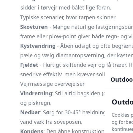
sidder i tørvejr med bålet lige foran.
Typiske scenarier, hvor tarpen skinner
Skovturen
- Mange naturlige fastgøringspunk
frame eller plow-point giver både regn- og v
Kystvandring
- Åben udsigt og ofte begræn
pæle og vælg diamantopsætning, der kaster 
Fjeldet
- Hurtigt skiftende vejr og få træer. 
snedrive effektiv, men kræver solide pløkker
Outdoo
Vejrmæssige overvejelser
Vindretning
: Stil altid bagsiden (den lave
Outdo
og piskregn.
Nedbør
: Sørg for 30-45° hældning, så vandet
Cookies p
vand væk fra soveposen.
og forbed
kontinuer
Kondens
: Den åbne konstruktion ventilerer na