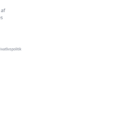
 af
es
ivatlivspolitik