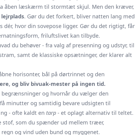
fra åben læskærm til stormtæt skjul. Men den kræver,
 lejrplads
. Gør du det forkert, bliver natten lang med
dér, hvor din sovepose ligger. Gør du det rigtigt, får
natningsform, friluftslivet kan tilbyde.
hvad du behøver - fra valg af presenning og udstyr, til
tram, samt de klassiske opsætninger, der klarer alt
d åbne horisonter, bål på dørtrinnet og den
ere, og bliv bivuak-mester på ingen tid.
, begrænsninger og hvornår du vælger den
på få minutter og samtidig bevare udsigten til
ng - ofte kaldt en
tarp
- et oplagt alternativ til teltet.
kke stof, som du spænder ud mellem træer,
for regn og vind uden bund og myggenet.