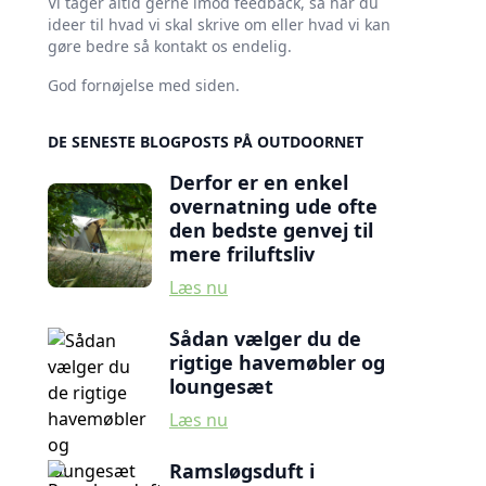
Vi tager altid gerne imod feedback, så har du
ideer til hvad vi skal skrive om eller hvad vi kan
gøre bedre så kontakt os endelig.
God fornøjelse med siden.
DE SENESTE BLOGPOSTS PÅ OUTDOORNET
Derfor er en enkel
overnatning ude ofte
den bedste genvej til
mere friluftsliv
Læs nu
Sådan vælger du de
rigtige havemøbler og
loungesæt
Læs nu
Ramsløgsduft i