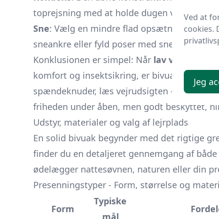
toprejsning med at holde dugen væk fra so
Ved at f
Sne
: Vælg en mindre flad opsætning - sne s
cookies. 
privatlivs
sneankre eller fyld poser med sne.
Konklusionen er simpel: Når
lav vægt, fleks
komfort og insektsikring, er bivuakken med 
Jeg ac
spændeknuder, læs vejrudsigten - og du er kl
friheden under åben, men godt beskyttet, h
Udstyr, materialer og valg af lejrplads
En solid bivuak begynder med det rigtige gre
finder du en detaljeret gennemgang af både u
ødelægger nattesøvnen, naturen eller din p
Presenningstyper - Form, størrelse og mater
Typiske
Form
Fordel
mål