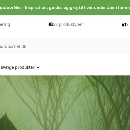
utdoorNet - Inspiration, guides og grej til livet under åben himm
🛍️
🔐
vering
23 produktyper
S
Øvrige produkter