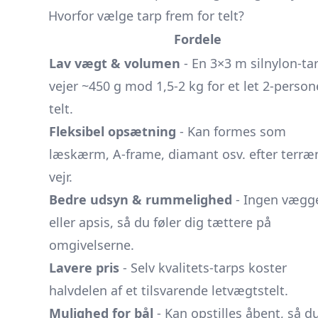
Hvorfor vælge tarp frem for telt?
Fordele
Lav vægt & volumen
- En 3×3 m silnylon-ta
vejer ~450 g mod 1,5-2 kg for et let 2-person
telt.
Fleksibel opsætning
- Kan formes som
læskærm, A-frame, diamant osv. efter terræ
vejr.
Bedre udsyn & rummelighed
- Ingen vægg
eller apsis, så du føler dig tættere på
omgivelserne.
Lavere pris
- Selv kvalitets-tarps koster
halvdelen af et tilsvarende letvægtstelt.
Mulighed for bål
- Kan opstilles åbent, så d