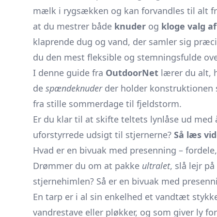
mælk i rygsækken og kan forvandles til alt 
at du mestrer både
knuder
og
kloge valg af
klaprende dug og vand, der samler sig præcis 
du den mest fleksible og stemningsfulde over
I denne guide fra
OutdoorNet
lærer du alt, 
de
spændeknuder
der holder konstruktionen s
fra stille sommerdage til fjeldstorm.
Er du klar til at skifte teltets lynlåse ud me
uforstyrrede udsigt til stjernerne?
Så læs vid
Hvad er en bivuak med presenning – fordele
Drømmer du om at pakke
ultralet
, slå lejr 
stjernehimlen? Så er en bivuak med presenni
En tarp er i al sin enkelhed et vandtæt sty
vandrestave eller pløkker, og som giver ly 