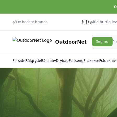
O
✅
🇩🇰
De bedste brands
Altid hurtig le
Søg nu
OutdoorNet
Søg nu
Forside
Bålgryde
Bålstativ
Drybag
Feltseng
Flækøkse
Foldekniv