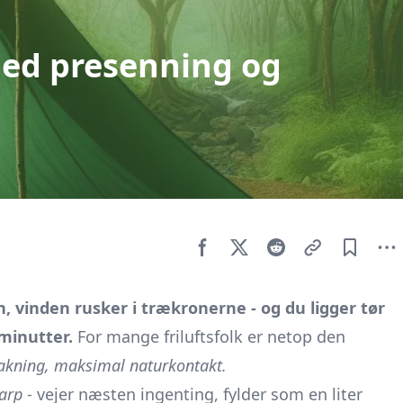
med presenning og
vinden rusker i trækronerne - og du ligger tør
 minutter.
For mange friluftsfolk er netop den
kning, maksimal naturkontakt.
tarp
- vejer næsten ingenting, fylder som en liter