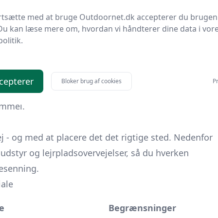
veposen.
ortsætte med at bruge Outdoornet.dk accepterer du brugen
kal kunne glide af. Forstærk pløkpunkter med
Du kan læse mere om, hvordan vi håndterer dine data i vor
politik.
ibilitet og naturoplevelse
vægter højere end fuld
presenning din bedste ven. Lær et par
cepterer
Bloker brug af cookies
Pr
ar til at bytte teltstænger og lynlåse ud med
immel.
j - og med at placere det det rigtige sted. Nedenfor
dstyr og lejrplads­overvejelser, så du hverken
resenning.
iale
e
Begrænsninger