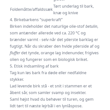
Tørt underlag til bark,
Foldemåtte/affaldssæk
knæ og knive
4. Birkebarkens “superkraft”
Birken indeholder det naturlige olie-stof
betulin
,
som antænder allerede ved ca. 220 °C og
brænder varmt - selv når det yderste barklag er
fugtigt. Når du skraber den hvide yderside af og
fluffer
det tynde, orange lag indenunder, frigives
olien og fungerer som en biologisk briket.
5. Etisk indsamling af bark
Tag kun løs bark fra døde eller nedfaldne
stykker.
Lad levende birk stå - et snit i stammen er et
åbent sår, som samler svamp og insekter.
Saml højst hvad du behøver til turen, og gem
lidt tørt til næste lejrbål i en lynlåspose.