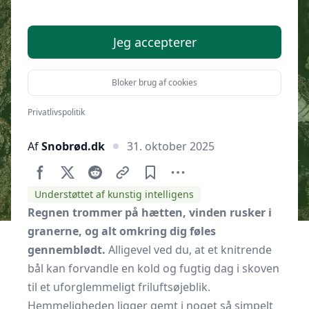
birkebark i regnvejr
Jeg accepterer
Bloker brug af cookies
Privatlivspolitik
Af
Snobrød.dk
31. oktober 2025
Understøttet af kunstig intelligens
Regnen trommer på hætten, vinden rusker i
granerne, og alt omkring dig føles
gennemblødt.
Alligevel ved du, at et knitrende
bål kan forvandle en kold og fugtig dag i skoven
til et uforglemmeligt friluftsøjeblik.
Hemmeligheden ligger gemt i noget så simpelt