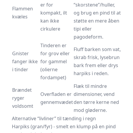
er for
“skorstene”/huller,
Flammen
kompakt, ilt
og brug en pind til at
kvæles
kan ikke
støtte en mere åben
cirkulere
tipi eller
pagodeform.
Tinderen er
Fluff barken som vat,
Gnister
for grov eller
skrab frisk, lysebrun
fanger ikke
for gammel
bark frem eller drys
i tinder
(olierne
harpiks i reden.
fordampet)
Flæk til mindre
Brændet
Overfladen er
dimensioner, vend
ryger
gennemvædet
den tørre kerne ned
voldsomt
mod gløderne.
Alternative “livliner” til tænding i regn
Harpiks (gran/fyr) - smelt en klump på en pind