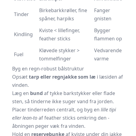
Birkebarkkrøller, fine
Fanger
Tinder
spåner, harpiks
gnisten
Kviste < lillefinger,
Bygger
Kindling
feather sticks
flammen op
Kløvede stykker >
Vedvarende
Fuel
tommelfinger
varme
Byg en regn-robust bålstruktur
Opsæt
tarp eller regnjakke som læ
i læsiden af
vinden.
Læg en
bund
af tykke barkstykker eller flade
sten, så tinderne ikke suger vand fra jorden.
Placer tinderreden centralt, og byg en
lille tipi
eller lean-to
af feather sticks omkring den -
åbningen peger væk fra vinden.
Hold en
reservebunke
af kviste under din jakke