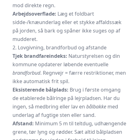
mod direkte regn.
Arbejdsoverflade:
Læg et foldbart
sidde-/knæunderlag eller et stykke affaldssæk
på jorden, så bark og spåner ikke suges op af
mudderet.
2. Lovgivning, brandforbud og afstande
Tjek brandfareindeks:
Naturstyrelsen og din
kommune opdaterer løbende eventuelle
brandforbud
. Regnvejr = færre restriktioner, men
ikke automatisk frit spil.
Eksisterende bålplads:
Brug i første omgang
de etablerede bålringe på lejrpladsen. Har du
ingen, så medbring eller lav en
bålbakke
med
underlag af fugtige sten eller sand.
Afstand:
Minimum 5 m til teltdug, udhængende
grene, tør lyng og rødder. Sæt altid bålpladsen