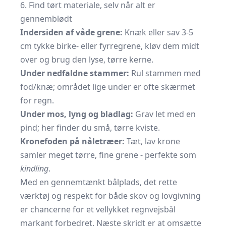
6. Find tørt materiale, selv når alt er
gennemblødt
Indersiden af våde grene:
Knæk eller sav 3-5
cm tykke birke- eller fyrregrene, kløv dem midt
over og brug den lyse, tørre kerne.
Under nedfaldne stammer:
Rul stammen med
fod/knæ; området lige under er ofte skærmet
for regn.
Under mos, lyng og bladlag:
Grav let med en
pind; her finder du små, tørre kviste.
Kronefoden på nåletræer:
Tæt, lav krone
samler meget tørre, fine grene - perfekte som
kindling
.
Med en gennemtænkt bålplads, det rette
værktøj og respekt for både skov og lovgivning
er chancerne for et vellykket regnvejsbål
markant forbedret. Næste skridt er at omsætte