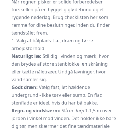
Når regnen pisker, er solide forberedelser
forskellen på en hyggelig glødebund og et
rygende nederlag. Brug checklisten her som
ramme for dine beslutninger, inden du finder
tændstålet frem.
1. Valg af bålplads: Læ, dræn og tørre
arbejdsforhold
Naturligt læ:
Stil dig i vinden og mærk, hvor
den brydes af store stenblokke, en skråning
eller tætte nåletræer. Undgå lavninger, hvor
vand samler sig.
Godt dræn:
Vælg fast, let hældende
undergrund - ikke tørv eller sump. En flad
stenflade er ideel, hvis du har bålbakke.
Regn- og vindskærm:
Slå en
tarp
1-1,5 m over
jorden i vinkel mod vinden. Det holder ikke bare
dig tør, men skærmer det fine tændmateriale