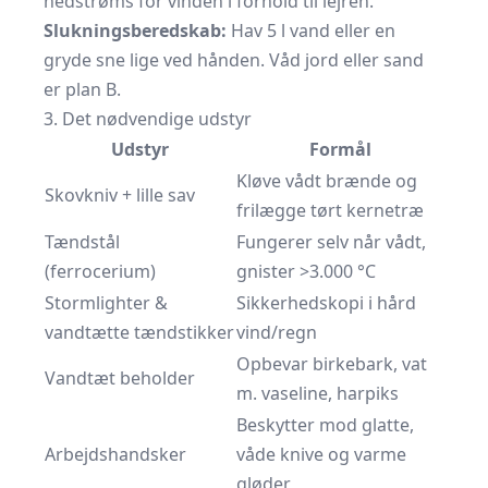
nedstrøms for vinden i forhold til lejren.
Slukningsberedskab:
Hav 5 l vand eller en
gryde sne lige ved hånden. Våd jord eller sand
er plan B.
3. Det nødvendige udstyr
Udstyr
Formål
Kløve vådt brænde og
Skovkniv + lille sav
frilægge tørt kernetræ
Tændstål
Fungerer selv når vådt,
(ferrocerium)
gnister >3.000 °C
Stormlighter &
Sikkerhedskopi i hård
vandtætte tændstikker
vind/regn
Opbevar birkebark, vat
Vandtæt beholder
m. vaseline, harpiks
Beskytter mod glatte,
Arbejdshandsker
våde knive og varme
gløder