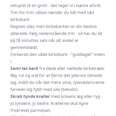
setup’et til en gnist - det tager vi i næste afsnit.
Trin-for-trin: sådan tænder du bål med våd
birkebark
Regnen siler, men birkebarken er din bedste
allierede. Følg nedenstående trin - så har du ild
på få minutter, selv når alt andet er
gennemblødt.
Forbered den våde birkebark - “guldlaget” inden
i
Saml løs bark
fra døde eller væltede birketræer.
Bøj, rul og
vrid
for at fjerne det yderste slimede
lag, indtil du når det mere stive, lyserøde/creme­
farvede lag fyldt med olie (betulin).
Skrab tynde krøller
med knivens æg eller ryg -
jo tyndere, jo bedre. Krøllerne skal ligne
friskrevet parmesan.