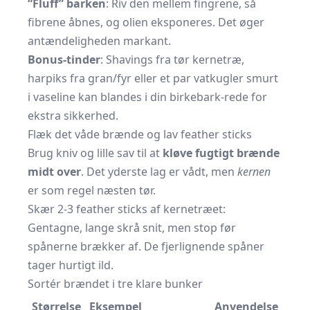
“Fluff” barken
: Riv den mellem fingrene, så
fibrene åbnes, og olien eksponeres. Det øger
antændeligheden markant.
Bonus-tinder
: Shavings fra tør kernetræ,
harpiks fra gran/fyr eller et par vatkugler smurt
i vaseline kan blandes i din birkebark-rede for
ekstra sikkerhed.
Flæk det våde brænde og lav feather sticks
Brug kniv og lille sav til at
kløve fugtigt brænde
midt over
. Det yderste lag er vådt, men
kernen
er som regel næsten tør.
Skær 2-3 feather sticks af kernetræet:
Gentagne, lange skrå snit, men stop før
spånerne brækker af. De fjerlignende spåner
tager hurtigt ild.
Sortér brændet i tre klare bunker
Størrelse
Eksempel
Anvendelse