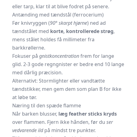
eller tarp, klar til at blive fodret på senere.
Antænding med tændstål (ferrocerium)
Før knivryggen (
90° skarpt hjørne
) ned ad
tændstålet med
korte, kontrollerede strøg
,
mens stålet holdes få millimeter fra
barkkrøllerne.
Fokuser på
gnist­koncentration
frem for lange
glid. 2-3 gode regngnister er bedre end 10 lange
med dårlig præcision.
Alternativt: Stormlighter eller vandtætte
tændstikker, men gem dem som plan B for ikke
at løbe tør.
Næring til den spæde flamme
Når barken blusser,
læg feather sticks kryds
over flammen. Fjern ikke hånden, før du
ser
vedvarende ild
på mindst tre punkter.