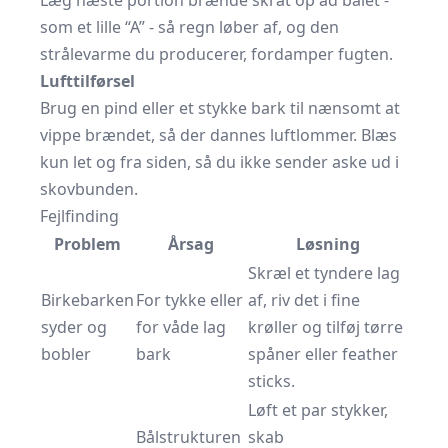
Læg næste portion brænde skråt op ad bålet -
som et lille “A” - så regn løber af, og den
strålevarme du producerer, fordamper fugten.
Lufttilførsel
Brug en pind eller et stykke bark til nænsomt at
vippe brændet, så der dannes luftlommer. Blæs
kun let og fra siden, så du ikke sender aske ud i
skovbunden.
Fejlfinding
Problem
Årsag
Løsning
Skræl et tyndere lag
Birkebarken
For tykke eller
af, riv det i fine
syder og
for våde lag
krøller og tilføj tørre
bobler
bark
spåner eller feather
sticks.
Løft et par stykker,
Bålstrukturen
skab