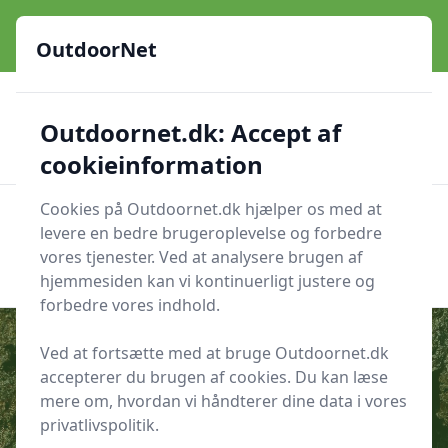
OutdoorNet - Inspiration, guides og grej til livet under åben
himmel
OutdoorNet
✅
🇩🇰
De bedste brands
Altid hurtig levering
Outdoornet.dk: Accept af
🛍️
🔐
23 produktyper
Sikker nethandel
👍
Verificerede webshops
cookieinformation
Cookies på Outdoornet.dk hjælper os med at
OutdoorNet
Men
levere en bedre brugeroplevelse og forbedre
Søg nu
vores tjenester. Ved at analysere brugen af
Søg nu
hjemmesiden kan vi kontinuerligt justere og
forbedre vores indhold.
Ved at fortsætte med at bruge Outdoornet.dk
accepterer du brugen af cookies. Du kan læse
Udgivet i
Friluftsliv
mere om, hvordan vi håndterer dine data i vores
privatlivspolitik.
Sådan tænder du bål med våd