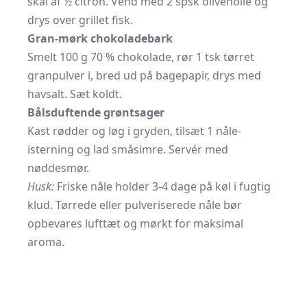
skal af ½ citron. Vend med 2 spsk olivenolie og
drys over grillet fisk.
Gran-mørk chokoladebark
Smelt 100 g 70 % chokolade, rør 1 tsk tørret
granpulver i, bred ud på bagepapir, drys med
havsalt. Sæt koldt.
Bålsduftende grøntsager
Kast rødder og løg i gryden, tilsæt 1 nåle-
isterning og lad småsimre. Servér med
nøddesmør.
Husk:
Friske nåle holder 3-4 dage på køl i fugtig
klud. Tørrede eller pulveriserede nåle bør
opbevares lufttæt og mørkt for maksimal
aroma.