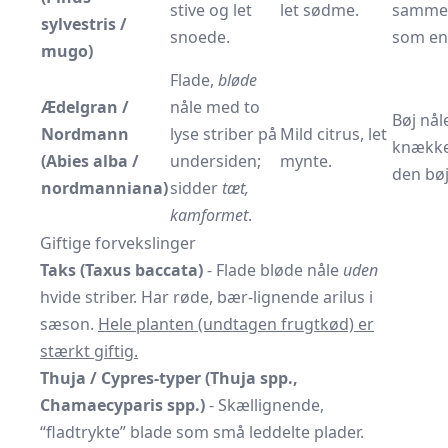
stive og let
let sødme.
samme
sylvestris /
snoede.
som en
mugo)
Flade,
bløde
Ædelgran /
nåle med to
Bøj nål
Nordmann
lyse striber på
Mild citrus, let
knække
(Abies alba /
undersiden;
mynte.
den bøj
nordmanniana)
sidder
tæt,
kamformet
.
Giftige forvekslinger
Taks (Taxus baccata)
- Flade bløde nåle
uden
hvide striber. Har røde, bær-lignende arilus i
sæson.
Hele planten (undtagen frugtkød) er
stærkt giftig.
Thuja / Cypres-typer (Thuja spp.,
Chamaecyparis spp.)
- Skællignende,
“fladtrykte” blade som små leddelte plader.