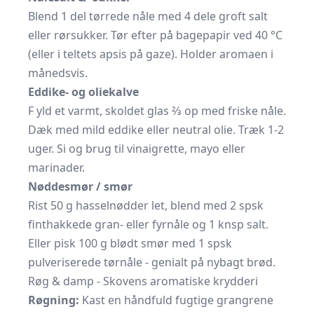
Blend 1 del tørrede nåle med 4 dele groft salt
eller rørsukker. Tør efter på bagepapir ved 40 °C
(eller i teltets apsis på gaze). Holder aromaen i
månedsvis.
Eddike- og oliekalve
F yld et varmt, skoldet glas ⅔ op med friske nåle.
Dæk med mild eddike eller neutral olie. Træk 1-2
uger. Si og brug til vinaigrette, mayo eller
marinader.
Nøddesmør / smør
Rist 50 g hasselnødder let, blend med 2 spsk
finthakkede gran- eller fyrnåle og 1 knsp salt.
Eller pisk 100 g blødt smør med 1 spsk
pulveriserede tørnåle - genialt på nybagt brød.
Røg & damp - Skovens aromatiske krydderi
Røgning:
Kast en håndfuld fugtige grangrene