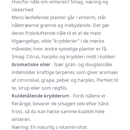
Hvorfor nåle om vinteren? Smag, næring og
sikkerhed
Mens løvfellende planter går i vinterhi, står
nåletræerne grønne og indbydende. Det gør
deres friskduftende nåle til et af de mest
tilgængelige, vilde “krydderier” i de mørke
måneder, hvor andre spiselige planter er få.
Smag: Citrus, harpiks og krydderi midt i kulden
Aromatiske olier
- Især gran- og douglasnåle
indeholder kraftige terpener, som giver aromaer
af citronskal, grape, peber og harpiks. Perfekt til
te, sirup eller som røgflis.
Kuldetålende krydderurt
- Fordi nålene er
flerårige, bevarer de smagen selv efter hård
frost, så du kan høste samme kvalitet hele
vinteren.
Næring: En naturlig c-vitamin­-shot