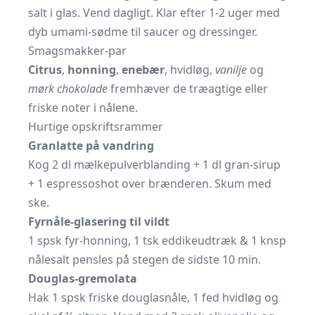
salt i glas. Vend dagligt. Klar efter 1-2 uger med
dyb umami-sødme til saucer og dressinger.
Smagsmakker-par
Citrus
,
honning
,
enebær
, hvidløg,
vanilje
og
mørk chokolade
fremhæver de træagtige eller
friske noter i nålene.
Hurtige opskriftsrammer
Granlatte på vandring
Kog 2 dl mælkepulverblanding + 1 dl gran-sirup
+ 1 espressoshot over brænderen. Skum med
ske.
Fyrnåle-glasering til vildt
1 spsk fyr-honning, 1 tsk eddikeudtræk & 1 knsp
nålesalt pensles på stegen de sidste 10 min.
Douglas-gremolata
Hak 1 spsk friske douglasnåle, 1 fed hvidløg og