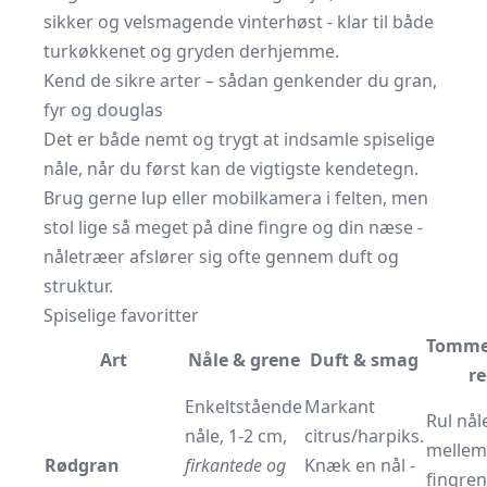
sikker og velsmagende vinterhøst - klar til både
turkøkkenet og gryden derhjemme.
Kend de sikre arter – sådan genkender du gran,
fyr og douglas
Det er både nemt og trygt at indsamle spiselige
nåle, når du først kan de vigtigste kendetegn.
Brug gerne lup eller mobilkamera i felten, men
stol lige så meget på dine fingre og din næse -
nåletræer afslører sig ofte gennem duft og
struktur.
Spiselige favoritter
Tommel
Art
Nåle & grene
Duft & smag
re
Enkeltstående
Markant
Rul nål
nåle, 1-2 cm,
citrus/harpiks.
mellem
Rødgran
firkan­tede og
Knæk en nål -
fingren