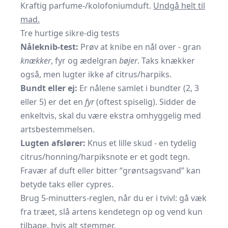
Kraftig parfume-/kolofoniumduft.
Undgå helt til
mad.
Tre hurtige sikre-dig tests
Nåleknib-test:
Prøv at knibe en nål over - gran
knækker
, fyr og ædelgran
bøjer
. Taks knækker
også, men lugter ikke af citrus/harpiks.
Bundt eller ej:
Er nålene samlet i bundter (2, 3
eller 5) er det en
fyr
(oftest spiselig). Sidder de
enkeltvis, skal du være ekstra omhyggelig med
artsbestemmelsen.
Lugten afslører:
Knus et lille skud - en tydelig
citrus/honning/harpiksnote er et godt tegn.
Fravær af duft eller bitter “grøntsagsvand” kan
betyde taks eller cypres.
Brug 5-minutters-reglen, når du er i tvivl: gå væk
fra træet, slå artens kendetegn op og vend kun
tilbage, hvis alt stemmer.