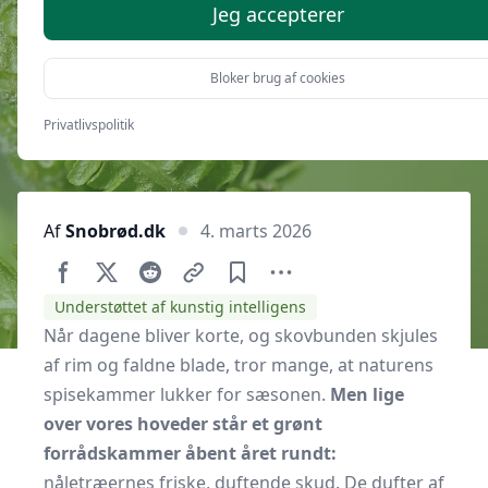
nåletræer i vinterhalvåret
Jeg accepterer
Bloker brug af cookies
Privatlivspolitik
Af
Snobrød.dk
4. marts 2026
Understøttet af kunstig intelligens
Når dagene bliver korte, og skovbunden skjules
af rim og faldne blade, tror mange, at naturens
spisekammer lukker for sæsonen.
Men lige
over vores hoveder står et grønt
forrådskammer åbent året rundt:
nåletræernes friske, duftende skud. De dufter af