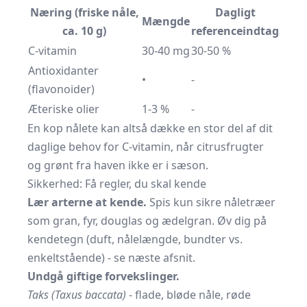
Næring (friske nåle,
Dagligt
Mængde
ca. 10 g)
referenceindtag
C-vitamin
30-40 mg
30-50 %
Antioxidanter
•
-
(flavonoider)
Æteriske olier
1-3 %
-
En kop nålete kan altså dække en stor del af dit
daglige behov for C-vitamin, når citrusfrugter
og grønt fra haven ikke er i sæson.
Sikkerhed: Få regler, du skal kende
Lær arterne at kende.
Spis kun sikre nåletræer
som gran, fyr, douglas og ædelgran. Øv dig på
kendetegn (duft, nålelængde, bundter vs.
enkeltstående) - se næste afsnit.
Undgå giftige forvekslinger.
Taks (Taxus baccata)
- flade, bløde nåle, røde