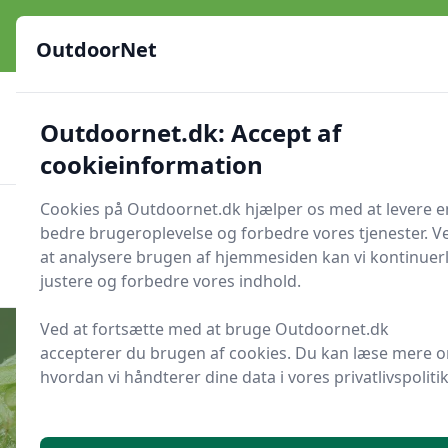
OutdoorNet - Inspiration, guides og grej til livet under åben
himmel
OutdoorNet
✅
🇩🇰
De bedste brands
Altid hurtig levering
Outdoornet.dk: Accept af
🛍️
🔐
23 produktyper
Sikker nethandel
👍
Verificerede webshops
cookieinformation
Cookies på Outdoornet.dk hjælper os med at levere e
OutdoorNet
Men
bedre brugeroplevelse og forbedre vores tjenester. V
Søg nu
at analysere brugen af hjemmesiden kan vi kontinuerl
Søg nu
justere og forbedre vores indhold.
Ved at fortsætte med at bruge Outdoornet.dk
accepterer du brugen af cookies. Du kan læse mere 
hvordan vi håndterer dine data i vores privatlivspolitik
Udgivet i
Friluftsliv
Sæsonguide: spiselige nåle fra