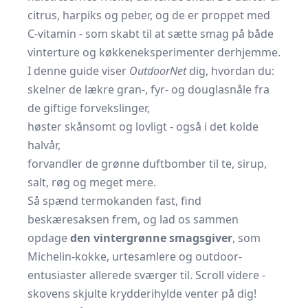
citrus, harpiks og peber, og de er proppet med
C-vitamin - som skabt til at sætte smag på både
vinterture og køkkeneksperimenter derhjemme.
I denne guide viser
OutdoorNet
dig, hvordan du:
skelner de lækre gran-, fyr- og douglasnåle fra
de giftige forvekslinger,
høster skånsomt og lovligt - også i det kolde
halvår,
forvandler de grønne duftbomber til te, sirup,
salt, røg og meget mere.
Så spænd termokanden fast, find
beskæresaksen frem, og lad os sammen
opdage
den vintergrønne smagsgiver
, som
Michelin-kokke, urtesamlere og outdoor-
entusiaster allerede sværger til. Scroll videre -
skovens skjulte krydderihylde venter på dig!