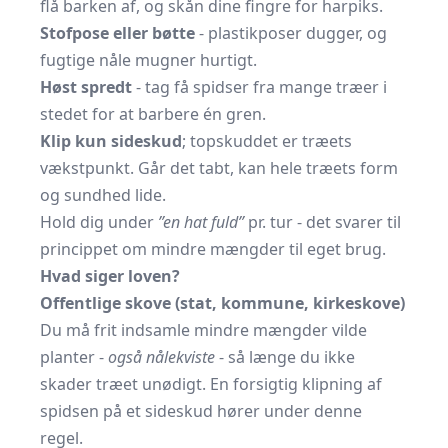
flå barken af, og skån dine fingre for harpiks.
Stofpose eller bøtte
- plastikposer dugger, og
fugtige nåle mugner hurtigt.
Høst spredt
- tag få spidser fra mange træer i
stedet for at barbere én gren.
Klip kun sideskud
; topskuddet er træets
vækstpunkt. Går det tabt, kan hele træets form
og sundhed lide.
Hold dig under
”en hat fuld”
pr. tur - det svarer til
princippet om mindre mængder til eget brug.
Hvad siger loven?
Offentlige skove (stat, kommune, kirkeskove)
Du må frit indsamle mindre mængder vilde
planter -
også nålekviste
- så længe du ikke
skader træet unødigt. En forsigtig klipning af
spidsen på et sideskud hører under denne
regel.