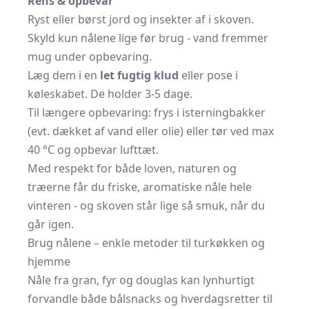
Rens & opbevar
Ryst eller børst jord og insekter af i skoven.
Skyld kun nålene lige før brug - vand fremmer
mug under opbevaring.
Læg dem i en
let fugtig klud
eller pose i
køleskabet. De holder 3-5 dage.
Til længere opbevaring: frys i isterningbakker
(evt. dækket af vand eller olie) eller tør ved max
40 °C og opbevar lufttæt.
Med respekt for både loven, naturen og
træerne får du friske, aromatiske nåle hele
vinteren - og skoven står lige så smuk, når du
går igen.
Brug nålene – enkle metoder til turkøkken og
hjemme
Nåle fra gran, fyr og douglas kan lynhurtigt
forvandle både bålsnacks og hverdagsretter til