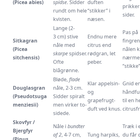
(Picea abies)
spidse
. Sidder
duften
prikker
rundt om hele
“stikker” i
sider.
kvisten.
næsen.
Lange (2-
Pas på
3 cm) stive
Endnu mere
Sitkagran
fingren
nåle med
citrus end
(Picea
nålen 
skarpe
spidser.
rødgran, let
sitchensis)
nærme
Ofte
peber.
“stikke”
blågrønne.
Bløde,
flade
Klar appelsin-
Gnid e
Douglasgran
nåle, 2-3 cm.
og
håndful
(Pseudotsuga
Sidder spiralt
grapefrugt­
til en h
menziesii)
men virker to-
duft ved knus.
citrusf
sidede.
Skovfyr /
Nåle i
bundter
Træk i e
Bjergfyr
af 2
, 4-7 cm,
Tung harpiks,
du får 
(Pinus