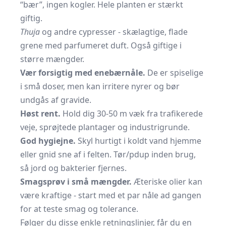
“bær”, ingen kogler. Hele planten er stærkt
giftig.
Thuja
og andre cypresser - skælagtige, flade
grene med parfumeret duft. Også giftige i
større mængder.
Vær forsigtig med enebærnåle.
De er spiselige
i små doser, men kan irritere nyrer og bør
undgås af gravide.
Høst rent.
Hold dig 30-50 m væk fra trafikerede
veje, sprøjtede plantager og industrigrunde.
God hygiejne.
Skyl hurtigt i koldt vand hjemme
eller gnid sne af i felten. Tør/pdup inden brug,
så jord og bakterier fjernes.
Smagsprøv i små mængder.
Æteriske olier kan
være kraftige - start med et par nåle ad gangen
for at teste smag og tolerance.
Følger du disse enkle retningslinjer, får du en