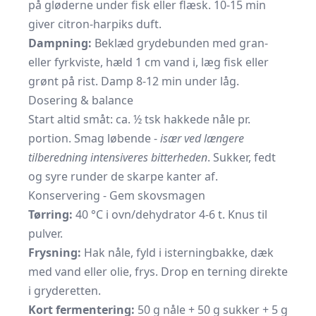
på gløderne under fisk eller flæsk. 10-15 min
giver citron-harpiks duft.
Dampning:
Beklæd grydebunden med gran-
eller fyrkviste, hæld 1 cm vand i, læg fisk eller
grønt på rist. Damp 8-12 min under låg.
Dosering & balance
Start altid småt: ca. ½ tsk hakkede nåle pr.
portion. Smag løbende -
især ved længere
tilberedning intensiveres bitterheden
. Sukker, fedt
og syre runder de skarpe kanter af.
Konservering - Gem skovsmagen
Tørring:
40 °C i ovn/dehydrator 4-6 t. Knus til
pulver.
Frysning:
Hak nåle, fyld i isterningbakke, dæk
med vand eller olie, frys. Drop en terning direkte
i gryderetten.
Kort fermentering:
50 g nåle + 50 g sukker + 5 g