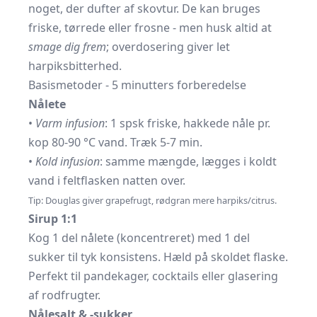
noget, der dufter af skovtur. De kan bruges
friske, tørrede eller frosne - men husk altid at
smage dig frem
; overdosering giver let
harpiksbitterhed.
Basismetoder - 5 minutters forberedelse
Nålete
•
Varm infusion
: 1 spsk friske, hakkede nåle pr.
kop 80-90 °C vand. Træk 5-7 min.
•
Kold infusion
: samme mængde, lægges i koldt
vand i feltflasken natten over.
Tip: Douglas giver grapefrugt, rødgran mere harpiks/citrus.
Sirup 1:1
Kog 1 del nålete (koncentreret) med 1 del
sukker til tyk konsistens. Hæld på skoldet flaske.
Perfekt til pandekager, cocktails eller glasering
af rodfrugter.
Nålesalt & -sukker