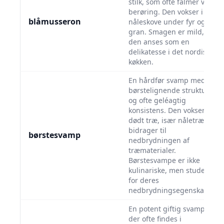
stilk, som ofte falmer ved
berøring. Den vokser i
blåmusseron
nåleskove under fyr og
gran. Smagen er mild, og
den anses som en
delikatesse i det nordiske
køkken.
En hårdfør svamp med
børstelignende struktur
og ofte geléagtig
konsistens. Den vokser på
dødt træ, især nåletræ, og
bidrager til
børstesvamp
nedbrydningen af
træmaterialer.
Børstesvampe er ikke
kulinariske, men studeres
for deres
nedbrydningsegenskaber.
En potent giftig svamp,
der ofte findes i