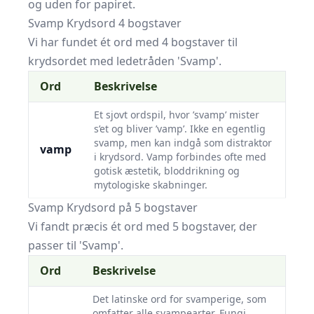
og uden for papiret.
Svamp Krydsord 4 bogstaver
Vi har fundet ét ord med 4 bogstaver til
krydsordet med ledetråden 'Svamp'.
Ord
Beskrivelse
Et sjovt ordspil, hvor ’svamp’ mister
s’et og bliver ’vamp’. Ikke en egentlig
svamp, men kan indgå som distraktor
vamp
i krydsord. Vamp forbindes ofte med
gotisk æstetik, bloddrikning og
mytologiske skabninger.
Svamp Krydsord på 5 bogstaver
Vi fandt præcis ét ord med 5 bogstaver, der
passer til 'Svamp'.
Ord
Beskrivelse
Det latinske ord for svamperige, som
omfatter alle svampearter. Fungi