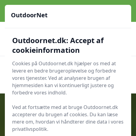
OutdoorNet - Inspiration, guides og grej til livet under åben
himmel
OutdoorNet
✅
🇩🇰
De bedste brands
Altid hurtig levering
Outdoornet.dk: Accept af
🛍️
🔐
23 produktyper
Sikker nethandel
👍
Verificerede webshops
cookieinformation
Cookies på Outdoornet.dk hjælper os med at
OutdoorNet
Men
levere en bedre brugeroplevelse og forbedre
Søg nu
vores tjenester. Ved at analysere brugen af
Søg nu
hjemmesiden kan vi kontinuerligt justere og
forbedre vores indhold.
Ved at fortsætte med at bruge Outdoornet.dk
accepterer du brugen af cookies. Du kan læse
Udgivet i
Hjælp til krydsord
mere om, hvordan vi håndterer dine data i vores
privatlivspolitik.
Svamp Krydsord