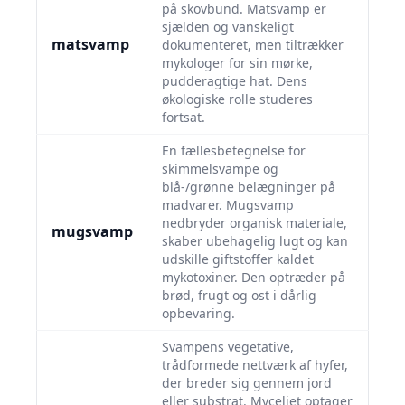
på skovbund. Matsvamp er
sjælden og vanskeligt
matsvamp
dokumenteret, men tiltrækker
mykologer for sin mørke,
pudderagtige hat. Dens
økologiske rolle studeres
fortsat.
En fællesbetegnelse for
skimmelsvampe og
blå-/grønne belægninger på
madvarer. Mugsvamp
nedbryder organisk materiale,
mugsvamp
skaber ubehagelig lugt og kan
udskille giftstoffer kaldet
mykotoxiner. Den optræder på
brød, frugt og ost i dårlig
opbevaring.
Svampens vegetative,
trådformede nettværk af hyfer,
der breder sig gennem jord
eller substrat. Myceliet optager