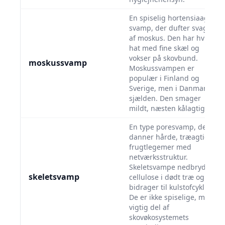
En spiselig hortensiaagtig
svamp, der dufter svagt
af moskus. Den har hvid
hat med fine skæl og
vokser på skovbund.
moskussvamp
Moskussvampen er
populær i Finland og
Sverige, men i Danmark
sjælden. Den smager
mildt, næsten kålagtigt.
En type poresvamp, der
danner hårde, træagtige
frugtlegemer med
netværksstruktur.
Skeletsvampe nedbryder
skeletsvamp
cellulose i dødt træ og
bidrager til kulstofcyklus.
De er ikke spiselige, men
vigtig del af
skovøkosystemets