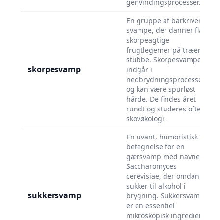
genvindingsprocesser.
En gruppe af barkrivende
svampe, der danner flade
skorpeagtige
frugtlegemer på træer og
stubbe. Skorpesvampe
skorpesvamp
indgår i
nedbrydningsprocessen
og kan være spurløst
hårde. De findes året
rundt og studeres ofte i
skovøkologi.
En uvant, humoristisk
betegnelse for en
gærsvamp med navnet
Saccharomyces
cerevisiae, der omdanner
sukker til alkohol i
sukkersvamp
brygning. Sukkersvampen
er en essentiel
mikroskopisk ingrediens i