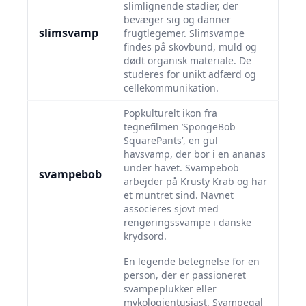
slimlignende stadier, der
bevæger sig og danner
slimsvamp
frugtlegemer. Slimsvampe
findes på skovbund, muld og
dødt organisk materiale. De
studeres for unikt adfærd og
cellekommunikation.
Popkulturelt ikon fra
tegnefilmen ’SpongeBob
SquarePants’, en gul
havsvamp, der bor i en ananas
under havet. Svampebob
svampebob
arbejder på Krusty Krab og har
et muntret sind. Navnet
associeres sjovt med
rengøringssvampe i danske
krydsord.
En legende betegnelse for en
person, der er passioneret
svampeplukker eller
mykologientusiast. Svampegal