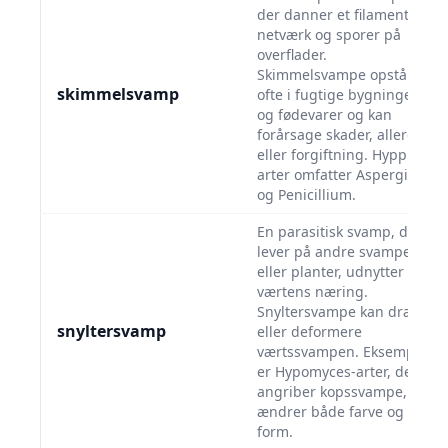
der danner et filamentøst
netværk og sporer på
overflader.
Skimmelsvampe opstår
skimmelsvamp
ofte i fugtige bygninger
og fødevarer og kan
forårsage skader, allergi
eller forgiftning. Hyppige
arter omfatter Aspergillus
og Penicillium.
En parasitisk svamp, der
lever på andre svampe
eller planter, udnytter
værtens næring.
Snyltersvampe kan dræbe
snyltersvamp
eller deformere
værtssvampen. Eksempler
er Hypomyces-arter, der
angriber kopssvampe, og
ændrer både farve og
form.