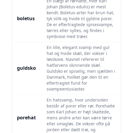
En slægt af rørhatte, hvor Karl
Johan (Boletus edulis) er mest
kendt. Boletus-arter har brun hat,
boletus
tyk stilk og hvide til gyldne porer.
De er eftertragtede spisesvampe,
tørres eller syltes, og findes i
symbiose med træer.
En lille, elegant svamp med gul
hat og hvide skæl, der vokser i
løvskove. Navnet refererer til
hatfarvens skinnende skæl.
guldsko
Guldsko er spiselig, men sjælden i
Danmark, hvilket gør den til en
eftertragtet fund for
svampeentusiaster.
En hatsvamp, hvor undersiden
består af porer eller rør. Porehatte
som Karl Johan er højt skattede,
porehat
mens andre arter kan være tørre
eller smagløs. De vokser ofte på
jorden eller dødt træ, og