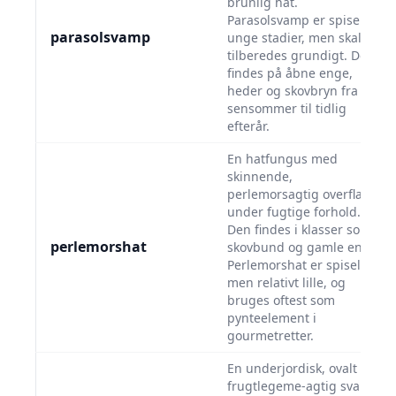
brunlig hat.
Parasolsvamp er spiselig i
parasolsvamp
unge stadier, men skal
tilberedes grundigt. Den
findes på åbne enge,
heder og skovbryn fra
sensommer til tidlig
efterår.
En hatfungus med
skinnende,
perlemorsagtig overflade
under fugtige forhold.
Den findes i klasser som
perlemorshat
skovbund og gamle enge.
Perlemorshat er spiselig
men relativt lille, og
bruges oftest som
pynteelement i
gourmetretter.
En underjordisk, ovalt
frugtlegeme-agtig svamp