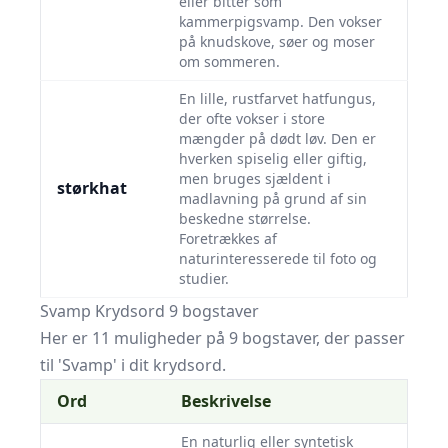
eller bitter som
kammerpigsvamp. Den vokser
på knudskove, søer og moser
om sommeren.
En lille, rustfarvet hatfungus,
der ofte vokser i store
mængder på dødt løv. Den er
hverken spiselig eller giftig,
men bruges sjældent i
størkhat
madlavning på grund af sin
beskedne størrelse.
Foretrækkes af
naturinteresserede til foto og
studier.
Svamp Krydsord 9 bogstaver
Her er 11 muligheder på 9 bogstaver, der passer
til 'Svamp' i dit krydsord.
Ord
Beskrivelse
En naturlig eller syntetisk