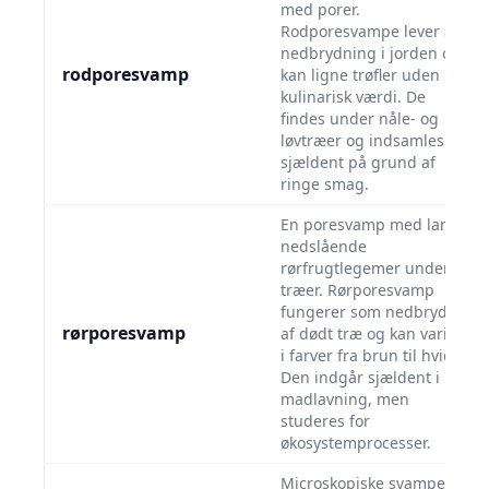
med porer.
Rodporesvampe lever af
nedbrydning i jorden og
rodporesvamp
kan ligne trøfler uden
kulinarisk værdi. De
findes under nåle- og
løvtræer og indsamles
sjældent på grund af
ringe smag.
En poresvamp med lange,
nedslående
rørfrugtlegemer under
træer. Rørporesvamp
fungerer som nedbryder
rørporesvamp
af dødt træ og kan variere
i farver fra brun til hvid.
Den indgår sjældent i
madlavning, men
studeres for
økosystemprocesser.
Microskopiske svampe,