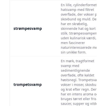
En lille, cylinderformet
hatsvamp med filtret
overflade, der vokser på
skovbund og muld. Den
har en skrøbelig,
strømpesvamp
skinnende hat og kort
stilk. Strømpesvampen er
uden kulinarisk værdi,
men fascinerer
naturinteresserede med
sin unikke form.
En mørk, tragtformet
svamp med
sedimentlignende
overflade, ofte kaldet
høstsnegl. Trompetsvamp
trompetsvamp
vokser i moser, skovbund
og krat efter regn. Den
har en intens aroma og
bruges tørret eller frisk i
saucer, supper og vilde