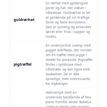
En rørhat med gyldengule
porer og hat, der vokser i
nåleskove. Guldrørhat er let
at genkende på sin kraftige
guldrørhat
farve og faste konsistens.
Den er spiselig og anvendes
tørret eller frisk i supper og
risotto.
En underjordisk svamp med
pigget overflade, der minder
om en trøffel med pigge i
stedet for poreside. Pigtrøfler
pigtrøffel
findes i symbiose med
nåletræer og kan ligne små
avokadoer. De er ikke
spiselige, men interessante
for mykologer.
Hatsvampe med en
underside bestående af fine
porer fremfor skiver. Boletus-
arten er kendt som spiselig