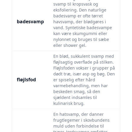
svamp til kropsvask og
eksfoliering. Den naturlige
badesvamp er ofte tørret
badesvamp
havsvamp, der blødgøres i
vand. Syntetiske badesvampe
kan være skumgummi eller
nylonnet og bruges til sæbe
eller shower gel.
En blød, sukkulent svamp med
fløjlsagtig overflade på stilken.
Fløjlsfoden vokser i grupper på
dødt træ, især asp og bøg. Den
fløjlsfod
er spiselig efter hård
varmebehandling, men har
beskeden smag, så den
sjældent indsamles til
kulinarisk brug.
En hatsvamp, der danner
frugtlegemer i skovbundens
muld uden forbindelse til
træer. Jordsvampe omfatter