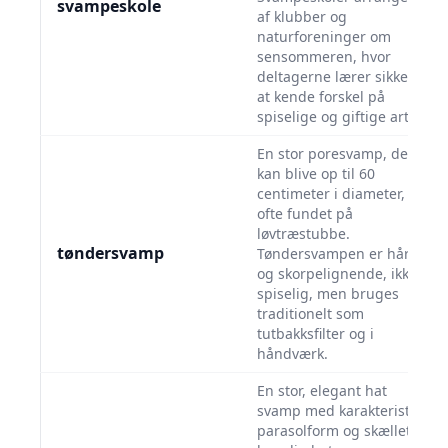
svampeskole
af klubber og
naturforeninger om
sensommeren, hvor
deltagerne lærer sikkert
at kende forskel på
spiselige og giftige arter.
En stor poresvamp, der
kan blive op til 60
centimeter i diameter,
ofte fundet på
løvtræstubbe.
tøndersvamp
Tøndersvampen er hård
og skorpelignende, ikke
spiselig, men bruges
traditionelt som
tutbakksfilter og i
håndværk.
En stor, elegant hat
svamp med karakteristisk
parasolform og skællet,