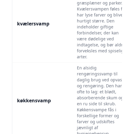
græsplæner og parker.
Kvælersvampen føles fast,
har lyse farver og bliver
hurtigt større. Den
kvælersvamp
indeholder giftige
forbindelser, der kan
være dødelige ved
indtagelse, og bør aldrig
forveksles med spiselige
arter.
En alsidig
rengøringssvamp til
daglig brug ved opvask
og rengøring. Den har
ofte to lag: et blødt,
absorberende skum og
køkkensvamp
en ru side til skrub.
Køkkensvampe fås i
forskellige former og
farver og udskiftes
jævnligt af
hygiejnehensyn.