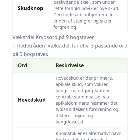
beskyttende skæl, som under
Skudknop
rette forhold udvikler nye skud.
Den findes i bladhjørner eller i
enden af stængler og sikrer
forgrening.
Vækstdel Krydsord på 9 bogstaver
Til ledetråden 'Vækstdel' fandt vi 3 passende ord
på 9 bogstaver.
Ord
Beskrivelse
Hovedskud er det primære,
apikale skud, som vokser
længst og udgør plantens
centrale stammeakse. Via
Hovedskud
apikaldominans hæmmer det
typisk sidelæns forgrening og
dikterer højde- og
længdevækst.
Knoldstok er et alternativt navn
for knoldet, underjordisk