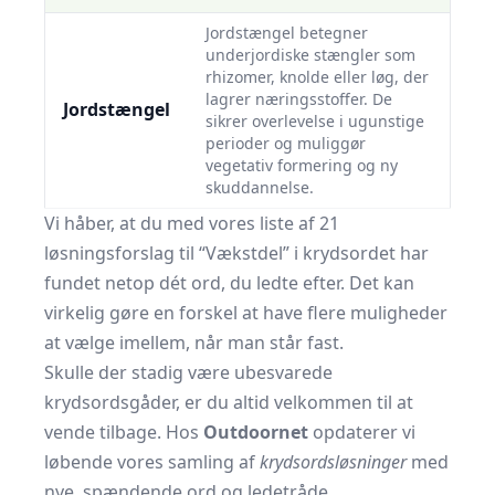
Jordstængel betegner
underjordiske stængler som
rhizomer, knolde eller løg, der
lagrer næringsstoffer. De
Jordstængel
sikrer overlevelse i ugunstige
perioder og muliggør
vegetativ formering og ny
skuddannelse.
Vi håber, at du med vores liste af 21
løsningsforslag til “Vækstdel” i krydsordet har
fundet netop dét ord, du ledte efter. Det kan
virkelig gøre en forskel at have flere muligheder
at vælge imellem, når man står fast.
Skulle der stadig være ubesvarede
krydsordsgåder, er du altid velkommen til at
vende tilbage. Hos
Outdoornet
opdaterer vi
løbende vores samling af
krydsordsløsninger
med
nye, spændende ord og ledetråde.