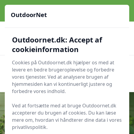
OutdoorNet - Inspiration, guides og grej til livet under åben
himmel
OutdoorNet
✅
🇩🇰
De bedste brands
Altid hurtig levering
Outdoornet.dk: Accept af
🛍️
🔐
23 produktyper
Sikker nethandel
👍
Verificerede webshops
cookieinformation
Cookies på Outdoornet.dk hjælper os med at
OutdoorNet
Men
levere en bedre brugeroplevelse og forbedre
Søg nu
vores tjenester. Ved at analysere brugen af
Søg nu
hjemmesiden kan vi kontinuerligt justere og
forbedre vores indhold.
Ved at fortsætte med at bruge Outdoornet.dk
accepterer du brugen af cookies. Du kan læse
Udgivet i
Hjælp til krydsord
mere om, hvordan vi håndterer dine data i vores
privatlivspolitik.
Vækstdel Krydsord