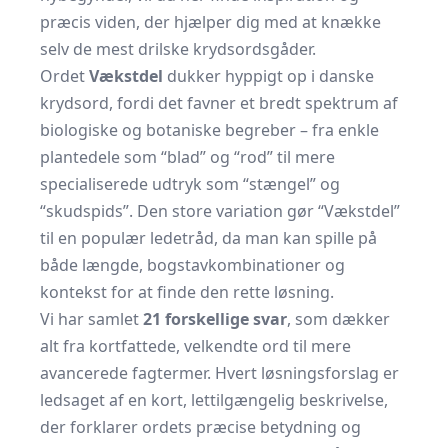
præcis viden, der hjælper dig med at knække
selv de mest drilske krydsordsgåder.
Ordet
Vækstdel
dukker hyppigt op i danske
krydsord, fordi det favner et bredt spektrum af
biologiske og botaniske begreber – fra enkle
plantedele som “blad” og “rod” til mere
specialiserede udtryk som “stængel” og
“skudspids”. Den store variation gør “Vækstdel”
til en populær ledetråd, da man kan spille på
både længde, bogstavkombinationer og
kontekst for at finde den rette løsning.
Vi har samlet
21 forskellige svar
, som dækker
alt fra kortfattede, velkendte ord til mere
avancerede fagtermer. Hvert løsningsforslag er
ledsaget af en kort, lettilgængelig beskrivelse,
der forklarer ordets præcise betydning og