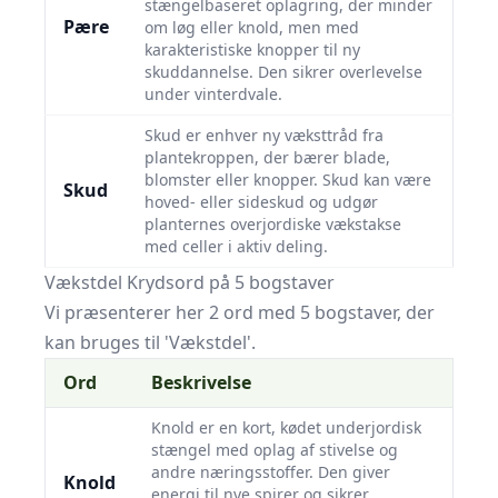
stængelbaseret oplagring, der minder
Pære
om løg eller knold, men med
karakteristiske knopper til ny
skuddannelse. Den sikrer overlevelse
under vinterdvale.
Skud er enhver ny væksttråd fra
plantekroppen, der bærer blade,
blomster eller knopper. Skud kan være
Skud
hoved- eller sideskud og udgør
planternes overjordiske vækstakse
med celler i aktiv deling.
Vækstdel Krydsord på 5 bogstaver
Vi præsenterer her 2 ord med 5 bogstaver, der
kan bruges til 'Vækstdel'.
Ord
Beskrivelse
Knold er en kort, kødet underjordisk
stængel med oplag af stivelse og
andre næringsstoffer. Den giver
Knold
energi til nye spirer og sikrer