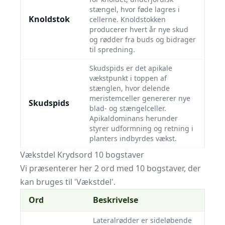
stængel, hvor føde lagres i
Knoldstok
cellerne. Knoldstokken
producerer hvert år nye skud
og rødder fra buds og bidrager
til spredning.
Skudspids er det apikale
vækstpunkt i toppen af
stænglen, hvor delende
meristemceller genererer nye
Skudspids
blad- og stængelceller.
Apikaldominans herunder
styrer udformning og retning i
planters indbyrdes vækst.
Vækstdel Krydsord 10 bogstaver
Vi præsenterer her 2 ord med 10 bogstaver, der
kan bruges til 'Vækstdel'.
Ord
Beskrivelse
Lateralrødder er sideløbende