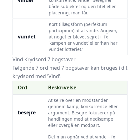
vinder
konkurrence. Vinder betegner
både subjektet og den titel eller
placering, man får.
Kort tillægsform (perfektum
participium) af at vinde. Angiver,
vundet
at noget er blevet sejret i, fx
’kampen er vundet’ eller ’han har
vundet lotteriet.’
Vind Krydsord 7 bogstaver
Følgende 7 ord med 7 bogstaver kan bruges i dit
krydsord med 'Vind'.
Ord
Beskrivelse
At sejre over en modstander
gennem kamp, konkurrence eller
besejre
argument. Besejre fokuserer på
handlingen med at nedkæmpe
eller overgå en modpart.
Det man opnår ved at vinde – fx