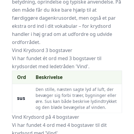
betydning, oprindelse og typiske anvendelse. På
den måde får du ikke bare hjælp til at
færdiggøre dagen­krusordet, men også et par
ekstra ord ind i dit vokabular – for krydsord
handler i høj grad om at udfordre og udvide
ordforrådet.
Vind Krydsord 3 bogstaver
Vi har fundet ét ord med 3 bogstaver til
krydsordet med ledetråden 'Vind'.
Ord
Beskrivelse
Den stille, næsten sagte lyd af luft, der
bevæger sig forbi træer, bygninger eller
sus
øre. Sus kan både beskrive lyd­indtrykket
og den bløde bevægelse af vinden.
Vind Krydsord på 4 bogstaver
Vi har fundet 4 ord med 4 bogstaver til dit
krydsord med 'Vind'.