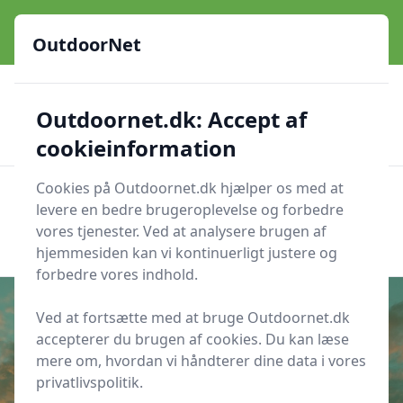
OutdoorNet - Inspiration, guides og grej til livet under åben
himmel
OutdoorNet
✅
🇩🇰
De bedste brands
Altid hurtig levering
Outdoornet.dk: Accept af
🛍️
🔐
23 produktyper
Sikker nethandel
👍
Verificerede webshops
cookieinformation
Cookies på Outdoornet.dk hjælper os med at
OutdoorNet
Men
levere en bedre brugeroplevelse og forbedre
Søg nu
vores tjenester. Ved at analysere brugen af
Søg nu
hjemmesiden kan vi kontinuerligt justere og
forbedre vores indhold.
Ved at fortsætte med at bruge Outdoornet.dk
accepterer du brugen af cookies. Du kan læse
Udgivet i
Hjælp til krydsord
mere om, hvordan vi håndterer dine data i vores
privatlivspolitik.
Vind Krydsord