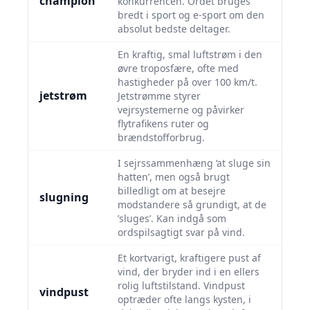
champion
konkurrencen. Ordet bruges
bredt i sport og e-sport om den
absolut bedste deltager.
En kraftig, smal luftstrøm i den
øvre troposfære, ofte med
hastigheder på over 100 km/t.
jetstrøm
Jetstrømme styrer
vejrsystemerne og påvirker
flytrafikens ruter og
brændstofforbrug.
I sejrssammenhæng ‘at sluge sin
hatten’, men også brugt
billedligt om at besejre
slugning
modstandere så grundigt, at de
’sluges’. Kan indgå som
ordspilsagtigt svar på vind.
Et kortvarigt, kraftigere pust af
vind, der bryder ind i en ellers
rolig luftstilstand. Vindpust
vindpust
optræder ofte langs kysten, i