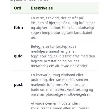
Ord
Beskrivelse
En varm, tør vind, der opstår på
læsiden af bjerge, når fugtig luft stiger
föhn
og afgiver nedbør. Föhn kan pludseligt
stige i temperatur og tøre landskabet
ud.
Betegnelse for førsteplads i
medaljesammenhæng eller
guld
topplacering. Guld associeres med den
højeste præstation og bruges
metaforisk om alt, hvad der vinder.
En kortvarig, svag vindstød eller
udånding, der kan mærkes som en
pust
mælende luftstrøm. Ordet bruges
både om menneskers vejrtrækning og
om små, pludselige vindbevægelser.
At vinde over en modstander i
konkurrence, kamp eller spil. Sejren